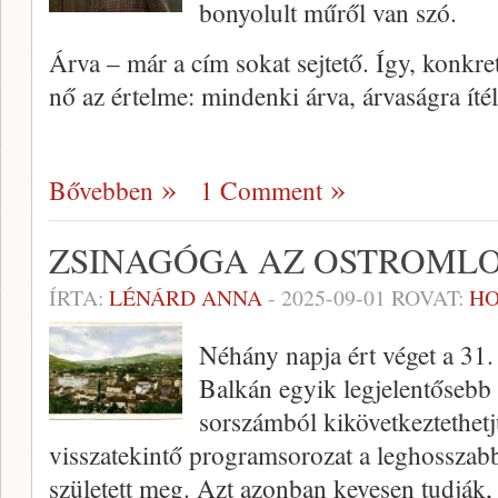
bonyolult műről van szó.
Árva – már a cím sokat sejtető. Így, konkre
nő az értelme: mindenki árva, árvaságra ítél
Bővebben
1 Comment
ZSINAGÓGA AZ OSTROML
ÍRTA:
LÉNÁRD ANNA
-
2025-09-01
ROVAT:
HO
Néhány napja ért véget a 31. s
Balkán egyik legjelentősebb 
sorszámból kikövetkeztethet
visszatekintő programsorozat a leghosszabb
született meg. Azt azonban kevesen tudják