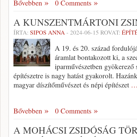
Bővebben
0 Comments
A KUNSZENTMÁRTONI ZS
ÍRTA:
SIPOS ANNA
-
2024-06-15
ROVAT:
ÉPÍT
A 19. és 20. század forduló
áramlat bontakozott ki, a sze
iparművészetben gyökerező st
építészetre is nagy hatást gyakorolt. Hazá
magyar díszítőművészet és népi építészet
…
Bővebben
0 Comments
A MOHÁCSI ZSIDÓSÁG TÖR