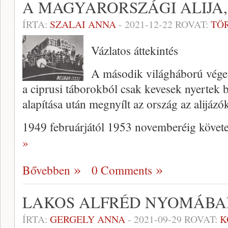
A MAGYARORSZÁGI ALIJA, 
ÍRTA:
SZALAI ANNA
-
2021-12-22
ROVAT:
TÖ
Vázlatos áttekintés
A második világháború véget 
a ciprusi táborokból csak kevesek nyertek 
alapítása után megnyílt az ország az alijázók
1949 februárjától 1953 novemberéig köve
»
Bővebben
0 Comments
LAKOS ALFRÉD NYOMÁBA
ÍRTA:
GERGELY ANNA
-
2021-09-29
ROVAT:
K