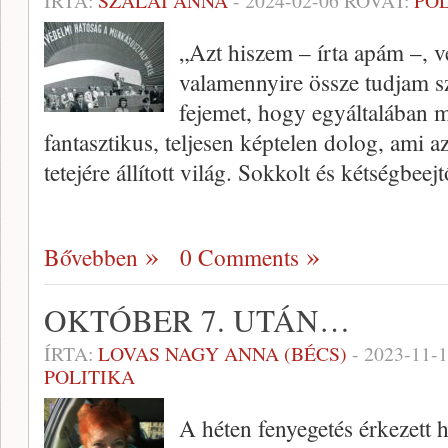
ÍRTA:
SZALAI ANNA
-
2024-02-06
ROVAT:
PO
„Azt hiszem – írta apám –, 
valamennyire össze tudjam sz
fejemet, hogy egyáltalában mi
fantasztikus, teljesen képtelen dolog, ami az
tetejére állított világ. Sokkolt és kétségbeej
Bővebben
0 Comments
OKTÓBER 7. UTÁN…
ÍRTA:
LOVAS NAGY ANNA (BÉCS)
-
2023-11-
POLITIKA
A héten fenyegetés érkezett 