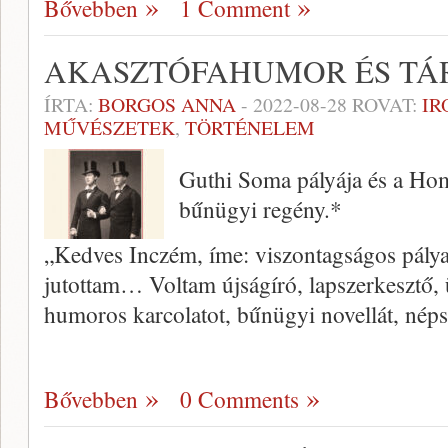
Bővebben
1 Comment
AKASZTÓFAHUMOR ÉS TÁ
ÍRTA:
BORGOS ANNA
-
2022-08-28
ROVAT:
IR
MŰVÉSZETEK
,
TÖRTÉNELEM
Guthi Soma pályája és a Ho
bűnügyi regény.*
„Kedves Inczém, íme: viszontagságos pály
jutottam… Voltam újságíró, lapszerkesztő,
humoros karcolatot, bűnügyi novellát, nép
Bővebben
0 Comments