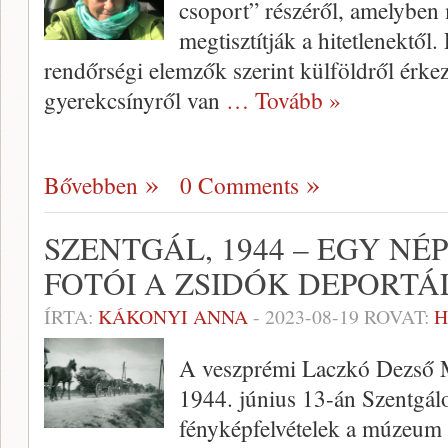
csoport” részéről, amelyben 
megtisztítják a hitetlenektől
rendőrségi elemzők szerint külföldről érkez
gyerekcsínyről van
… Tovább »
Bővebben
0 Comments
SZENTGÁL, 1944 – EGY N
FOTÓI A ZSIDÓK DEPORT
ÍRTA:
KÁKONYI ANNA
-
2023-08-19
ROVAT:
H
A veszprémi Laczkó Dezső M
1944. június 13-án Szentgál
fényképfelvételek a múzeum