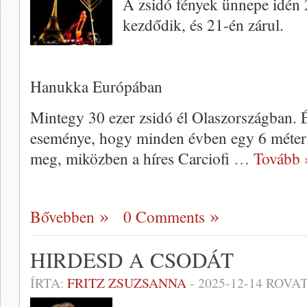
A zsidó fények ünnepe idén
kezdődik, és 21-én zárul.
Hanukka Európában
Mintegy 30 ezer zsidó él Olaszországban.
eseménye, hogy minden évben egy 6 méter
meg, miközben a híres Carciofi
… Tovább 
Bővebben
0 Comments
HIRDESD A CSODÁT
ÍRTA:
FRITZ ZSUZSANNA
-
2025-12-14
ROVAT