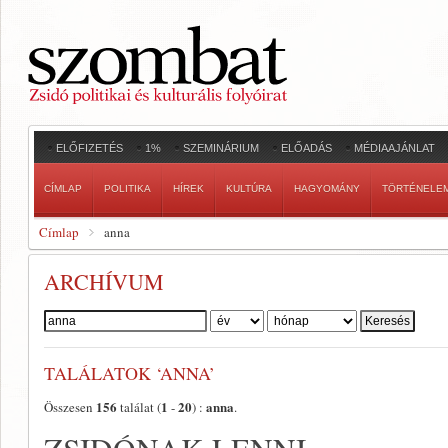
ELŐFIZETÉS
1%
SZEMINÁRIUM
ELŐADÁS
MÉDIAAJÁNLAT
CÍMLAP
POLITIKA
HÍREK
KULTÚRA
HAGYOMÁNY
TÖRTÉNELE
Címlap
anna
ARCHÍVUM
Szerző:
TALÁLATOK ‘ANNA’
156
1
20
anna
Összesen
találat (
-
) :
.