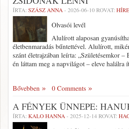
ZSIDÓNAK LENNI
ÍRTA:
SZÁSZ ANNA
-
2026-06-10
ROVAT:
HÍR
Olvasói levél
Alulírott alaposan gyanúsítha
életbenmaradás bűntettével. Alulírott, mik
szánt életrajzában leírta: „Születésemkor 
én láttam meg a napvilágot – eleve halálra í
Bővebben
0 Comments
A FÉNYEK ÜNNEPE: HANU
ÍRTA:
KALO HANNA
-
2025-12-14
ROVAT:
HA