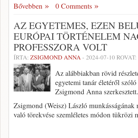
Bővebben
0 Comments
AZ EGYETEMES, EZEN BEL
EURÓPAI TÖRTÉNELEM NA
PROFESSZORA VOLT
ÍRTA:
ZSIGMOND ANNA
-
2024-07-10
ROVAT:
Az alábbiakban rövid részle
egyetemi tanár életéről szól
Zsigmond Anna szerkesztett
Zsigmond (Weisz) László munkásságának ra
való tö­rekvése szemléletes módon tükrözi