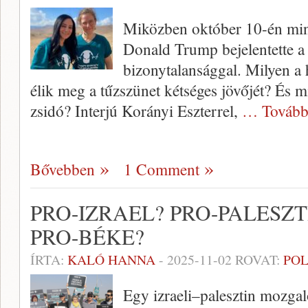
Miközben október 10-én mind
Donald Trump bejelentette a h
bizonytalansággal. Milyen a
élik meg a tűzszünet kétséges jövőjét? És 
zsidó? Interjú Korányi Eszterrel,
… Tovább
Bővebben
1 Comment
PRO-IZRAEL? PRO-PALESZ
PRO-BÉKE?
ÍRTA:
KALÓ HANNA
-
2025-11-02
ROVAT:
POL
Egy izraeli–palesztin mozga