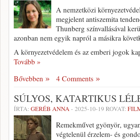
A nemzetközi környezetvéd
megjelent antiszemita tende
Thunberg színvallásával kerü
azonban nem egyik napról a másikra követk
A környezetvédelem és az emberi jogok ka
Tovább »
Bővebben
4 Comments
SÚLYOS, KATARTIKUS LÉ
ÍRTA:
GERÉB ANNA
-
2025-10-19
ROVAT:
FIL
Remekművet gyönyör, ugyana
végtelenül érzelem- és gond