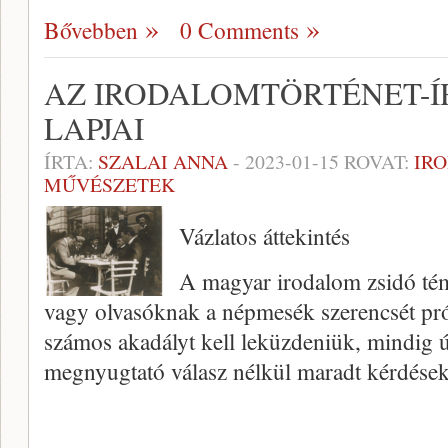
Bővebben
0 Comments
AZ IRODALOMTÖRTÉNET-Í
LAPJAI
ÍRTA:
SZALAI ANNA
-
2023-01-15
ROVAT:
IR
MŰVÉSZETEK
Vázlatos áttekintés
A magyar irodalom zsidó tém
vagy olvasóknak a népmesék szerencsét pr
számos akadályt kell leküzdeniük, mindig 
megnyugtató válasz nélkül maradt kérdések