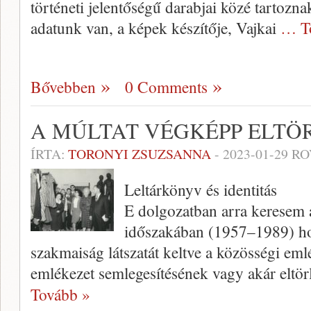
történeti jelentőségű darabjai közé tartozn
adatunk van, a képek készítője, Vajkai
… T
Bővebben
0 Comments
A MÚLTAT VÉGKÉPP ELTÖ
ÍRTA:
TORONYI ZSUZSANNA
-
2023-01-29
RO
Leltárkönyv és identitás
E dolgozatban arra keresem 
időszakában (1957–1989) ho
szakmaiság látszatát keltve a közösségi eml
emlékezet semlegesítésének vagy akár eltö
Tovább »