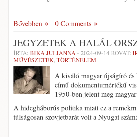
Bővebben
0 Comments
JEGYZETEK A HALÁL OR
ÍRTA:
BIKA JULIANNA
-
2024-09-14
ROVAT:
I
MŰVÉSZETEK
,
TÖRTÉNELEM
A kiváló magyar újságíró és
című dokumentumértékű vis
1950-ben jelent meg magyar
A hidegháborús politika miatt ez a reme
túlságosan szovjetbarát volt a Nyugat szám