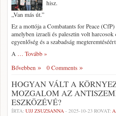
hisz.
„Van más út.”
Ez a mottója a Combatants for Peace (CfP)
amelyben izraeli és palesztin volt harcosok
egyenlőség és a szabadság megteremtéséért
A
… Tovább »
Bővebben
0 Comments
HOGYAN VÁLT A KÖRNYE
MOZGALOM AZ ANTISZEM
ESZKÖZÉVÉ?
ÍRTA:
UJJ ZSUZSANNA
-
2025-10-23
ROVAT:
A