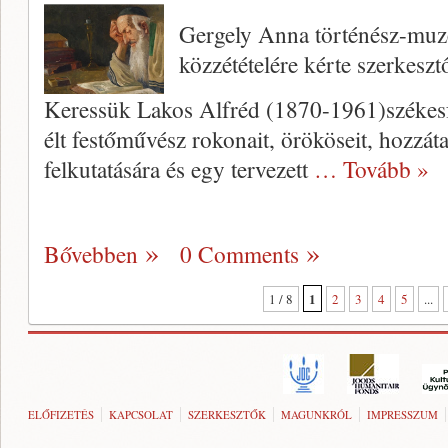
Gergely Anna történész-muz
közzétételére kérte szerkesz
Keressük Lakos Alfréd (1870-1961)székesf
élt festőművész rokonait, örököseit, hozzát
felkutatására és egy tervezett
… Tovább »
Bővebben
0 Comments
1
1 / 8
2
3
4
5
...
ELŐFIZETÉS
KAPCSOLAT
SZERKESZTŐK
MAGUNKRÓL
IMPRESSZUM