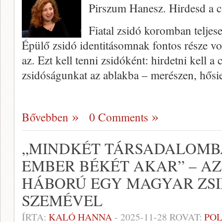
Pirszum Hanesz. Hirdesd a c
Fiatal zsidó koromban teljese
Épülő zsidó identitásomnak fontos része vo
az. Ezt kell tenni zsidóként: hirdetni kell a c
zsidóságunkat az ablakba – merészen, hősi
Bővebben
0 Comments
„MINDKÉT TÁRSADALOMB
EMBER BÉKÉT AKAR” – AZ
HÁBORÚ EGY MAGYAR ZS
SZEMÉVEL
ÍRTA:
KALÓ HANNA
-
2025-11-28
ROVAT:
POL