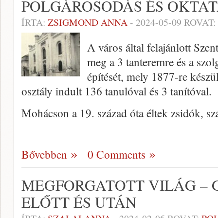
POLGÁROSODÁS ÉS OKTAT
ÍRTA:
ZSIGMOND ANNA
-
2024-05-09
ROVAT:
A város által felajánlott Sze
meg a 3 tanteremre és a szolg
építését, mely 1877-re készü
osztály indult 136 tanulóval és 3 tanítóval.
Mohácson a 19. század óta éltek zsidók, 
Bővebben
0 Comments
MEGFORGATOTT VILÁG – 
ELŐTT ÉS UTÁN