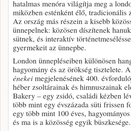
hatalmas menóra világítja meg a londo
miközben esténként élő, tradicionális z
Az ország más részein a kisebb közö
ünnepelnek: közösen díszítenek hanuk
sütnek, és interaktív történetmeséléss
gyermekeit az ünnepbe.
London ünnepléseiben különösen hang
hagyomány és az örökség tisztelete.
énekei
megjelenésének 400. évforduló
héber zsoltárainak és himnuszainak el
Bakery – egy zsidó, családi kézben lé
több mint egy évszázada süti frissen f
egy több mint 100 éves, hagyományos z
és ma is a közösség egyik büszkesége.