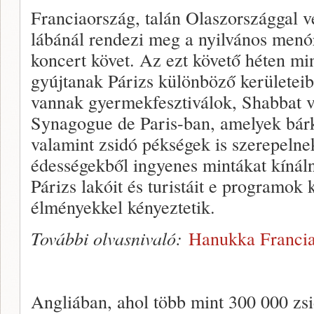
Franciaország, talán Olaszországgal v
lábánál rendezi meg a nyilvános menór
koncert követ. Az ezt követő héten mi
gyújtanak Párizs különböző kerületei
vannak gyermekfesztiválok, Shabbat 
Synagogue de Paris-ban, amelyek bárk
valamint zsidó pékségek is szerepeln
édességekből ingyenes mintákat kínál
Párizs lakóit és turistáit e programok 
élményekkel kényeztetik.
További olvasnivaló:
Hanukka Franci
Angliában, ahol több mint 300 000 zs