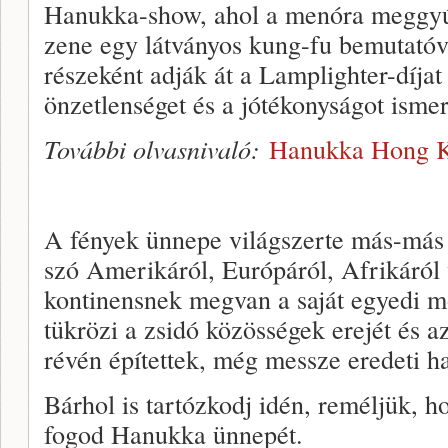
Hanukka-show, ahol a menóra meggyúj
zene egy látványos kung-fu bemutatóv
részeként adják át a Lamplighter-díjat 
önzetlenséget és a jótékonyságot isme
További olvasnivaló:
Hanukka Hong 
A fények ünnepe világszerte más-más
szó Amerikáról, Európáról, Afrikáról
kontinensnek megvan a saját egyedi m
tükrözi a zsidó közösségek erejét és a
révén építettek, még messze eredeti ha
Bárhol is tartózkodj idén, reméljük, h
fogod Hanukka ünnepét.