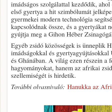
imádságos szolgálattal kezdődik, aho
első gyertya a hit szimbólumát jelkép
gyermekei modern technológia segíts
kapcsolódnak össze, és a gyertyákat n
gyújtja meg a Gihon Héber Zsinagógá
Egyéb zsidó közösségek is ünneplik 
imádságokkal és gyertyagyújtásokka
és Ghánában. A világ ezen részein a f
hagyományokat, hanem az afrikai zsidó
szellemiségét is hirdetik.
További olvasnivaló:
Hanukka az Afri