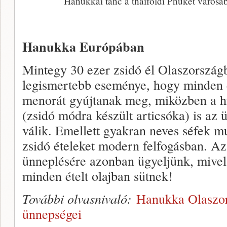
Hanukkai tánc a thaiföldi Phuket város
Hanukka Európában
Mintegy 30 ezer zsidó él Olaszorszá
legismertebb eseménye, hogy minden
menorát gyújtanak meg, miközben a h
(zsidó módra készült articsóka) is az 
válik. Emellett gyakran neves séfek 
zsidó ételeket modern felfogásban. Az
ünneplésére azonban ügyeljünk, mive
minden ételt olajban sütnek!
További olvasnivaló:
Hanukka Olaszo
ünnepségei