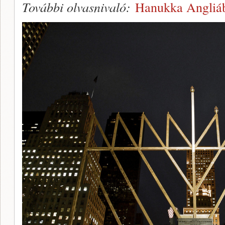
További olvasnivaló:
Hanukka Angliá