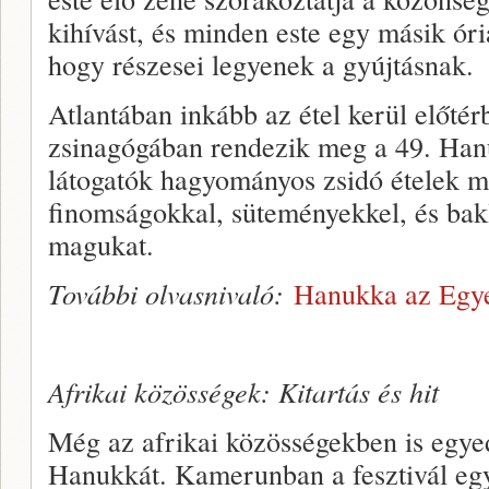
kihívást, és minden este egy másik ór
hogy részesei legyenek a gyújtásnak.
Atlantában inkább az étel kerül előté
zsinagógában rendezik meg a 49. Hanu
látogatók hagyományos zsidó ételek me
finomságokkal, süteményekkel, és bakl
magukat.
További olvasnivaló:
Hanukka az Egy
Afrikai közösségek: Kitartás és hit
Még az afrikai közösségekben is egy
Hanukkát. Kamerunban a fesztivál eg