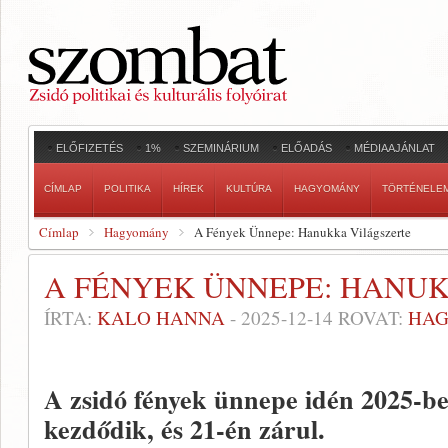
ELŐFIZETÉS
1%
SZEMINÁRIUM
ELŐADÁS
MÉDIAAJÁNLAT
CÍMLAP
POLITIKA
HÍREK
KULTÚRA
HAGYOMÁNY
TÖRTÉNELE
Címlap
Hagyomány
A Fények Ünnepe: Hanukka Világszerte
A FÉNYEK ÜNNEPE: HANU
ÍRTA:
KALO HANNA
-
2025-12-14
ROVAT:
HA
A zsidó fények ünnepe idén 2025-b
kezdődik, és 21-én zárul.