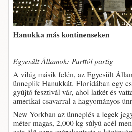
Hanukka más kontinenseken
Egyesült Államok: Parttól partig
A világ másik felén, az Egyesült Állam
ünneplik Hanukkát. Floridában egy cs
gyújtó fesztivál vár, ahol latkét és vat
amerikai csavarral a hagyományos ün
New Yorkban az ünneplés a legek jegyé
méter magas, 2,000 kg súlyú acél men
este élő zene szórakoztatja a közönség