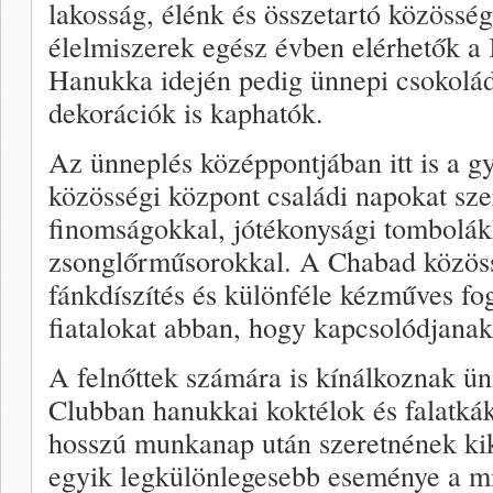
lakosság, élénk és összetartó közössé
élelmiszerek egész évben elérhetők a
Hanukka idején pedig ünnepi csokolád
dekorációk is kaphatók.
Az ünneplés középpontjában itt is a g
közösségi központ családi napokat sz
finomságokkal, jótékonysági tombolák
zsonglőrműsorokkal. A Chabad közöss
fánkdíszítés és különféle kézműves fog
fiatalokat abban, hogy kapcsolódjanak
A felnőttek számára is kínálkoznak ü
Clubban hanukkai koktélok és falatkák
hosszú munkanap után szeretnének k
egyik legkülönlegesebb eseménye a m