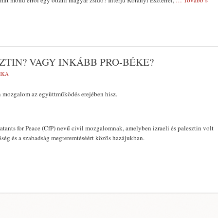
 mit mond erről egy ottani magyar zsidó? Interjú Korányi Eszterrel,
… Tovább »
ZTIN? VAGY INKÁBB PRO-BÉKE?
IKA
in mozgalom az együttműködés erejében hisz.
tants for Peace (CfP) nevű civil mozgalomnak, amelyben izraeli és palesztin volt
őség és a szabadság megteremtéséért közös hazájukban.