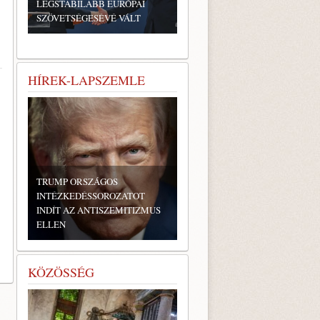
LEGSTABILABB EURÓPAI
SZÖVETSÉGESÉVÉ VÁLT
HÍREK-LAPSZEMLE
TRUMP ORSZÁGOS
INTÉZKEDÉSSOROZATOT
INDÍT AZ ANTISZEMITIZMUS
ELLEN
KÖZÖSSÉG