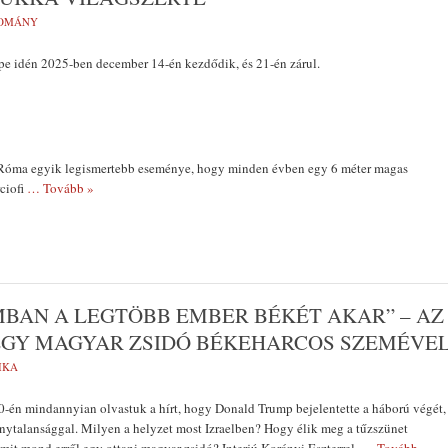
OMÁNY
pe idén 2025-ben december 14-én kezdődik, és 21-én zárul.
s Róma egyik legismertebb eseménye, hogy minden évben egy 6 méter magas
ciofi
… Tovább »
BAN A LEGTÖBB EMBER BÉKÉT AKAR” – AZ
EGY MAGYAR ZSIDÓ BÉKEHARCOS SZEMÉVE
IKA
-én mindannyian olvastuk a hírt, hogy Donald Trump bejelentette a háború végét,
zonytalansággal. Milyen a helyzet most Izraelben? Hogy élik meg a tűzszünet