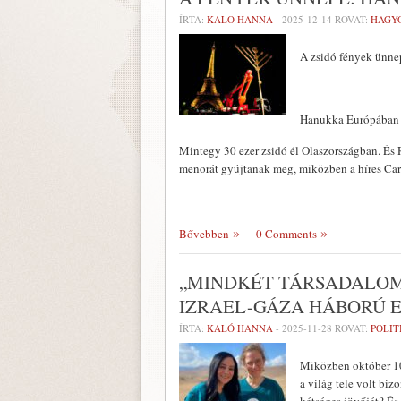
ÍRTA:
KALO HANNA
-
2025-12-14
ROVAT:
HAGY
A zsidó fények ünne
Hanukka Európában
Mintegy 30 ezer zsidó él Olaszországban. É
menorát gyújtanak meg, miközben a híres Car
Bővebben
0 Comments
„MINDKÉT TÁRSADALOM
IZRAEL-GÁZA HÁBORÚ 
ÍRTA:
KALÓ HANNA
-
2025-11-28
ROVAT:
POLIT
Miközben október 10
a világ tele volt bi