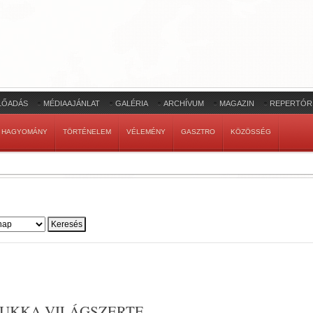
LŐADÁS
MÉDIAAJÁNLAT
GALÉRIA
ARCHÍVUM
MAGAZIN
REPERTÓR
HAGYOMÁNY
TÖRTÉNELEM
VÉLEMÉNY
GASZTRO
KÖZÖSSÉG
NUKKA VILÁGSZERTE