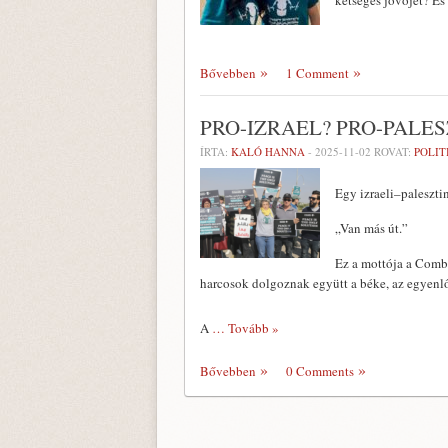
kétséges jövőjét? És
Bővebben
1 Comment
PRO-IZRAEL? PRO-PALES
ÍRTA:
KALÓ HANNA
-
2025-11-02
ROVAT:
POLIT
Egy izraeli–paleszt
„Van más út.”
Ez a mottója a Comba
harcosok dolgoznak együtt a béke, az egyenl
A
… Tovább »
Bővebben
0 Comments