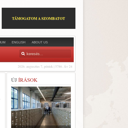
TÁMOGATOM A SZOMBATOT
IUM
ENGLISH
ABOUT US
2026. augusztus 7, péntek | 5786. Áv 24
ÚJ
ÍRÁSOK