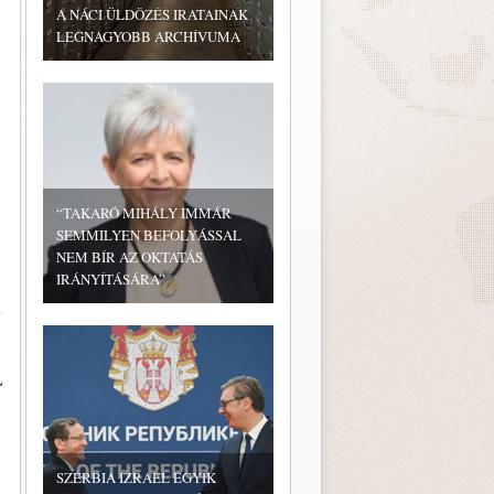
A NÁCI ÜLDÖZÉS IRATAINAK
LEGNAGYOBB ARCHÍVUMA
“TAKARÓ MIHÁLY IMMÁR
SEMMILYEN BEFOLYÁSSAL
NEM BÍR AZ OKTATÁS
IRÁNYÍTÁSÁRA”
L
SZERBIA IZRAEL EGYIK