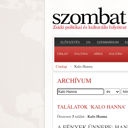
ELŐFIZETÉS
1%
SZEMINÁRIUM
E
CÍMLAP
POLITIKA
HÍREK
KULTÚRA
Címlap
Kalo Hanna
ARCHÍVUM
Szerző:
TALÁLATOK ‘KALO HANNA’
3
Kalo Hanna
Összesen
találat :
.
A FÉNYEK ÜNNEPE: HA