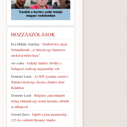
HOZZÁSZÓLÁSOK
Eva Mihály Amichay
-
Elrabolt túsz anyja
Netanjahunak: „A lányom egy hamaszos
unokával térhet haza”
sós csaba
-
Szakály Sándor: Horthy a
budapesti zsidóság megmentője volt
Domotor Laslo
-
Az IDF gyanúja szerint a
Hamász tüzérsége okozta a halálos tüzet
Rafahban
Domotor Laslo
-
Belgium: palesztinpárti
tömeg rátámadt egy izraeli turistára, eltörték
az állkapcsát
Gavriel Zeevi
-
Sáptól a gízai piramisokig –
125 éve született Benamy Sándor