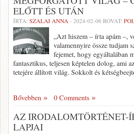
MEGFORGATOTT VILÁG – 
ELŐTT ÉS UTÁN
ÍRTA:
SZALAI ANNA
-
2024-02-06
ROVAT:
PO
„Azt hiszem – írta apám –, 
valamennyire össze tudjam sz
fejemet, hogy egyáltalában mi
fantasztikus, teljesen képtelen dolog, ami az
tetejére állított világ. Sokkolt és kétségbeej
Bővebben
0 Comments
AZ IRODALOMTÖRTÉNET-Í
LAPJAI