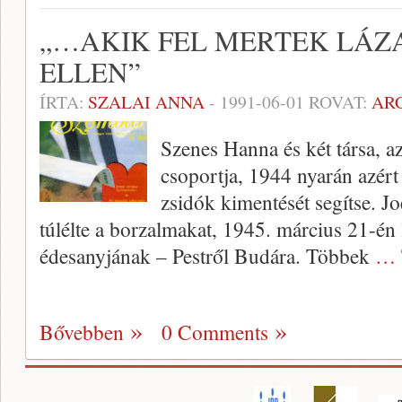
„…AKIK FEL MERTEK LÁZ
ELLEN”
ÍRTA:
SZALAI ANNA
-
1991-06-01
ROVAT:
AR
Szenes Hanna és két társa, a
csoportja, 1944 nyarán azért 
zsidók kimentését segítse. J
túlélte a borzalmakat, 1945. március 21-én 
édesanyjának – Pestről Budára. Többek
… 
Bővebben
0 Comments