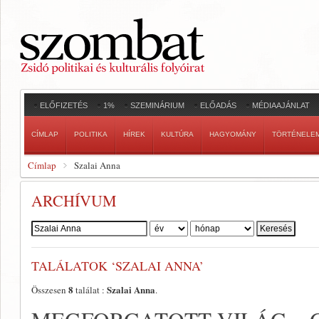
ELŐFIZETÉS
1%
SZEMINÁRIUM
ELŐADÁS
MÉDIAAJÁNLAT
CÍMLAP
POLITIKA
HÍREK
KULTÚRA
HAGYOMÁNY
TÖRTÉNELE
Címlap
Szalai Anna
ARCHÍVUM
Szerző:
TALÁLATOK ‘SZALAI ANNA’
8
Szalai Anna
Összesen
találat :
.