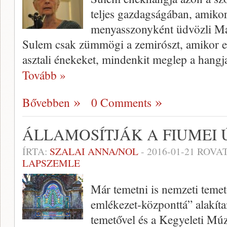
teljes gazdagságában, amiko
menyasszonyként üdvözli Mal
Sulem csak zümmögi a zemirószt, amikor el
asztali énekeket, mindenkit meglep a hangja
Tovább »
Bővebben
0 Comments
ÁLLAMOSÍTJÁK A FIUMEI 
ÍRTA:
SZALAI ANNA/NOL
-
2016-01-21
ROVAT
LAPSZEMLE
Már temetni is nemzeti teme
emlékezet-központtá” alakíta
temetővel és a Kegyeleti Mú