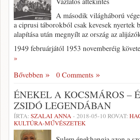
Vázlatos áttekintés
A második világháború véget 
a ciprusi táborokból csak kevesek nyertek 
alapítása után megnyílt az ország az alijázók
1949 februárjától 1953 novemberéig köve
»
Bővebben
0 Comments
ÉNEKEL A KOCSMÁROS –
ZSIDÓ LEGENDÁBAN
ÍRTA:
SZALAI ANNA
-
2018-05-10
ROVAT:
HA
KULTÚRA-MŰVÉSZETEK
Sulem énekhangja azon a szo