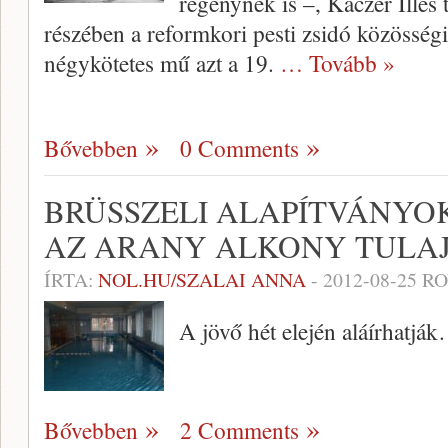
regénynek is –, Kaczér Illés
részében a reformkori pesti zsidó közösségi 
négykötetes mű azt a 19.
… Tovább »
Bővebben
0 Comments
BRÜSSZELI ALAPÍTVÁNYO
AZ ARANY ALKONY TULA
ÍRTA:
NOL.HU/SZALAI ANNA
-
2012-08-25
RO
A jövő hét elején aláírhatj
Bővebben
2 Comments