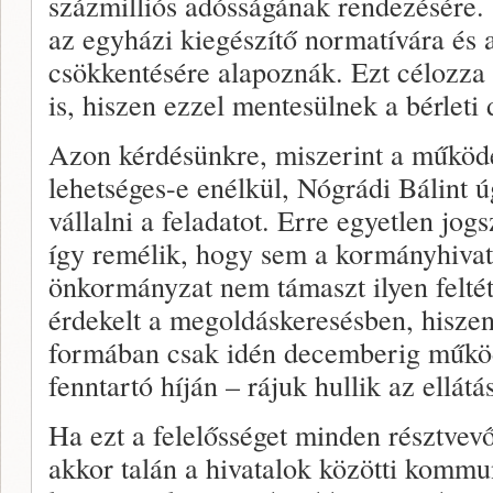
százmilliós adósságának rendezésére.
az egyházi kiegészítő normatívára és 
csökkentésére alapoznák. Ezt célozza
is, hiszen ezzel mentesülnek a bérleti d
Azon kérdésünkre, miszerint a működé
lehetséges-e enélkül, Nógrádi Bálint ú
vállalni a feladatot. Erre egyetlen jog
így remélik, hogy sem a kormányhivata
önkormányzat nem támaszt ilyen feltét
érdekelt a megoldáskeresésben, hisze
formában csak idén decemberig működ
fenntartó híján – rájuk hullik az ellátá
Ha ezt a felelősséget minden résztvevő
akkor talán a hivatalok közötti kommu