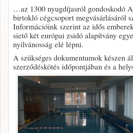
…az 1300 nyugdíjasról gondoskodó A
birtokló cégcsoport megvásárlásáról s
Információink szerint az idős emberek
siető két európai zsidó alapítvány egy
nyilvánosság elé lépni.
A szükséges dokumentumok készen áll
szerződéskötés időpontjában és a hely