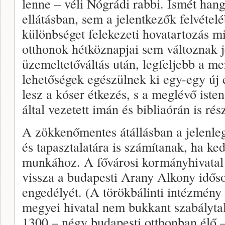
lenne – véli Nógrádi rabbi. Ismét han
ellátásban, sem a jelentkezők felvéte
különbséget felekezeti hovatartozás m
otthonok hétköznapjai sem változnak j
üzemeltetőváltás után, legfeljebb a me
lehetőségek egészülnek ki egy-egy új 
lesz a kóser étkezés, s a meglévő isten
által vezetett imán és bibliaórán is ré
A zökkenőmentes átállásban a jelenle
és tapasztalatára is számítanak, ha ke
munkához. A fővárosi kormányhivatal
vissza a budapesti Arany Alkony idős
engedélyét. (A törökbálinti intézmény
megyei hivatal nem bukkant szabályta
1300 – négy budapesti otthonban élő –