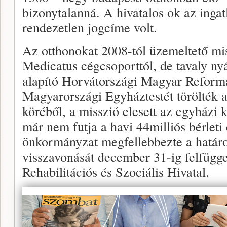
bizonytalanná. A hivatalos ok az inga
rendezetlen jogcíme volt.
Az otthonokat 2008-tól üzemeltető miss
Medicatus cégcsoporttól, de tavaly nyá
alapító Horvátországi Magyar Reform
Magyarországi Egyháztestét törölték 
köréből, a misszió elesett az egyházi 
már nem futja a havi 44milliós bérleti 
önkormányzat megfellebbezte a határo
visszavonását december 31-ig felfügge
Rehabilitációs és Szociális Hivatal.