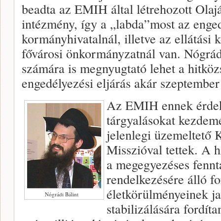
beadta az EMIH által létrehozott Ola
intézmény, így a „labda”most az enge
kormányhivatalnál, illetve az ellátási k
fővárosi önkormányzatnál van. Nógrád
számára is megnyugtató lehet a hitköz
engedélyezési eljárás akár szeptember 
Az EMIH ennek érdek
tárgyalásokat kezdemé
jelenlegi üzemeltető K
Misszióval tettek. A h
a megegyezéses fennta
rendelkezésére álló f
életkörülményeinek ja
Nógrádi Bálint
stabilizálására fordít