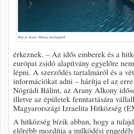
Kép az Arany Alkony honlapjáról
érkeznek. – Az idős emberek és a hitkö
európai zsidó alapítvány egyelőre nem
lépni. A szerződés tartalmáról és a vé
információkat adni – hárítja el az err
Nógrádi Bálint, az Arany Alkony idős
illetve az épületek fenntartására váll
Magyarországi Izraelita Hitközség (E
A hitközség bízik abban, hogy a tula
előrébb mozdítja a működési engedély