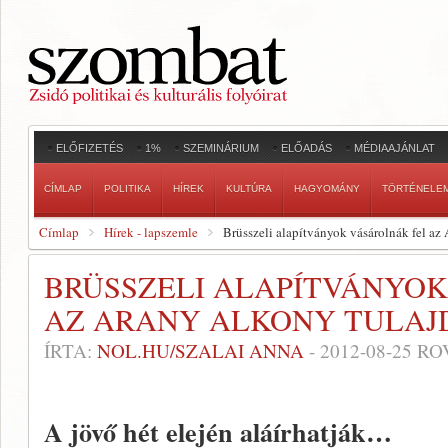
ELŐFIZETÉS
1%
SZEMINÁRIUM
ELŐADÁS
MÉDIAAJÁNLAT
CÍMLAP
POLITIKA
HÍREK
KULTÚRA
HAGYOMÁNY
TÖRTÉNELE
Címlap
Hírek - lapszemle
Brüsszeli alapítványok vásárolnák fel az
BRÜSSZELI ALAPÍTVÁNYOK
AZ ARANY ALKONY TULAJ
ÍRTA:
NOL.HU/SZALAI ANNA
-
2012-08-25
RO
A jövő hét elején aláírhatják…