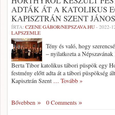
HORTHYRÓL KÉSZÜLT FE
ADTÁK ÁT A KATOLIKUS 
KAPISZTRÁN SZENT JÁNOS
ÍRTA:
CZENE GÁBOR/NEPSZAVA.HU
-
2022-1
LAPSZEMLE
Tény és való, hogy szerencsé
– nyilatkozta a Népszavának 
Berta Tibor katolikus tábori püspök egy H
festmény előtt adta át a tábori püspökség ál
Kapisztrán Szent
… Tovább »
Bővebben
0 Comments