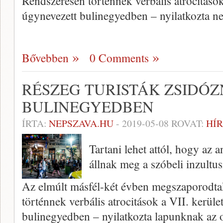
Rendszeresen történnek verbális atrocitások
úgynevezett bulinegyedben – nyilatkozta 
Bővebben
0 Comments
RÉSZEG TURISTÁK ZSIDÓ
BULINEGYEDBEN
ÍRTA:
NEPSZAVA.HU
-
2019-05-08
ROVAT:
HÍR
Tartani lehet attól, hogy az 
állnak meg a szóbeli inzultus
Az elmúlt másfél-két évben megszaporodtak
történnek verbális atrocitások a VII. kerüle
bulinegyedben – nyilatkozta lapunknak az 