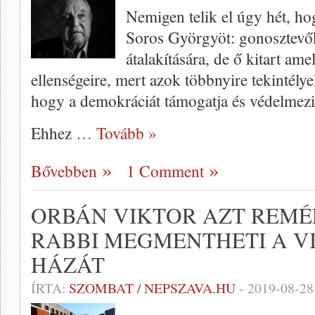
Nemigen telik el úgy hét, h
Soros Györgyöt: gonosztevőkén
átalakítására, de ő kitart ame
ellenségeire, mert azok többnyire tekintélye
hogy a demokráciát támogatja és védelmezi
Ehhez
… Tovább »
Bővebben
1 Comment
ORBÁN VIKTOR AZT REMÉ
RABBI MEGMENTHETI A V
HÁZÁT
ÍRTA:
SZOMBAT / NEPSZAVA.HU
-
2019-08-28