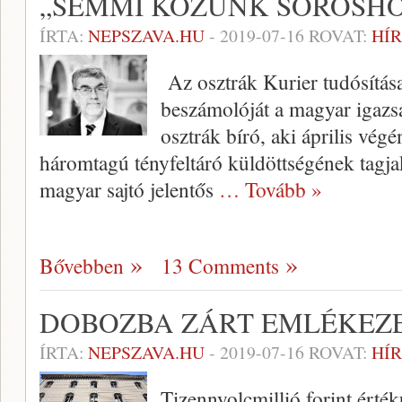
„SEMMI KÖZÜNK SOROSH
ÍRTA:
NEPSZAVA.HU
-
2019-07-16
ROVAT:
HÍR
Az osztrák Kurier tudósítása
beszámolóját a magyar igazsá
osztrák bíró, aki április vé
háromtagú tényfeltáró küldöttségének tagj
magyar sajtó jelentős
… Tovább »
Bővebben
13 Comments
DOBOZBA ZÁRT EMLÉKEZ
ÍRTA:
NEPSZAVA.HU
-
2019-07-16
ROVAT:
HÍR
Tizennyolcmillió forint érté