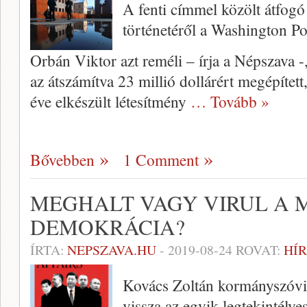
A fenti címmel közölt átfogó
történetéről a Washington P
Orbán Viktor azt reméli – írja a Népszava 
az átszámítva 23 millió dollárért megépített
éve elkészült létesítmény
… Tovább »
Bővebben
1 Comment
MEGHALT VAGY VIRUL A
DEMOKRÁCIA?
ÍRTA:
NEPSZAVA.HU
-
2019-08-24
ROVAT:
HÍR
Kovács Zoltán kormányszóvivő
vissza az egyik legtekintély