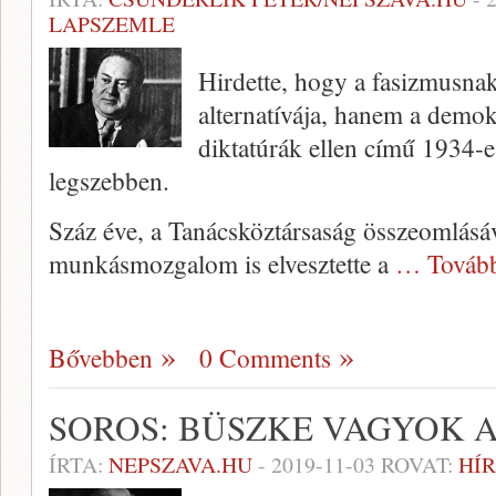
LAPSZEMLE
Hirdette, hogy a fasizmusna
alternatívája, hanem a demok
diktatúrák ellen című 1934-
legszebben.
Száz éve, a Tanácsköztársaság összeomlásá
munkásmozgalom is elvesztette a
… Továb
Bővebben
0 Comments
SOROS: BÜSZKE VAGYOK 
ÍRTA:
NEPSZAVA.HU
-
2019-11-03
ROVAT:
HÍR