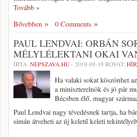
Tovább »
Bővebben
0 Comments
PAUL LENDVAI: ORBÁN SO
MÉLYLÉLEKTANI OKAI V
ÍRTA:
NEPSZAVA.HU
-
2019-08-18
ROVAT:
HÍR
Ha valaki sokat köszönhet a
a miniszterelnök és jó pár m
Bécsben élő, magyar származ
Paul Lendvai nagy tévedésnek tartja, ha bár
simán átveheti az új keletű keleti tekintélye