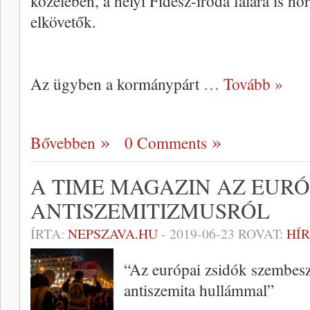
közelében, a helyi Fidesz-iroda falára is hor
elkövetők.
Az ügyben a kormánypárt
… Tovább »
Bővebben
0 Comments
A TIME MAGAZIN AZ EURÓ
ANTISZEMITIZMUSRÓL
ÍRTA:
NEPSZAVA.HU
-
2019-06-23
ROVAT:
HÍR
“Az európai zsidók szembesz
antiszemita hullámmal”