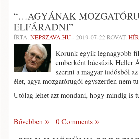
“…AGYÁNAK MOZGATÓRU
ELFÁRADNI”
ÍRTA:
NEPSZAVA.HU
-
2019-07-22
ROVAT:
HÍR
Korunk egyik legnagyobb fil
emberként búcsúzik Heller 
szerint a magyar tudósból az 
élet, agya mozgatórugói egyszerűen nem tud
Utólag lehet azt mondani, hogy mindig is tu
Bővebben
0 Comments