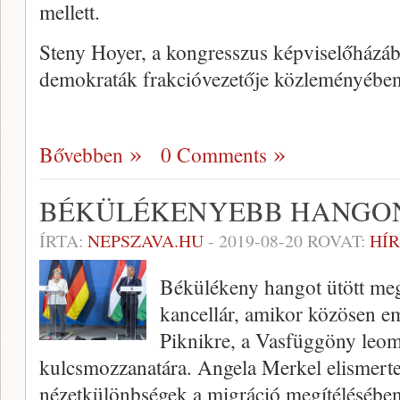
mellett.
Steny Hoyer, a kongresszus képviselőházáb
demokraták frakcióvezetője közleményébe
Bővebben
0 Comments
BÉKÜLÉKENYEBB HANGO
ÍRTA:
NEPSZAVA.HU
-
2019-08-20
ROVAT:
HÍR
Békülékeny hangot ütött me
kancellár, amikor közösen e
Piknikre, a Vasfüggöny leo
kulcsmozzanatára. Angela Merkel elismer
nézetkülönbségek a migráció megítélésében,