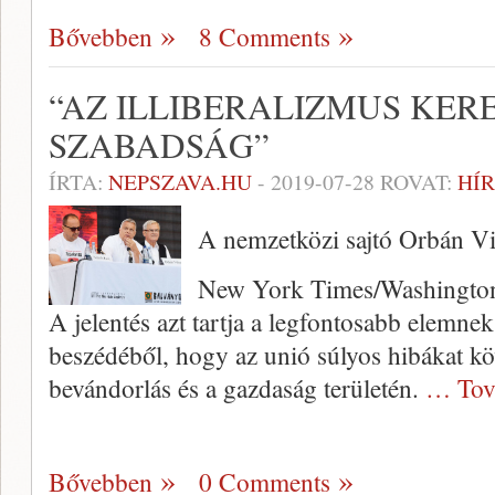
Bővebben
8 Comments
“AZ ILLIBERALIZMUS KER
SZABADSÁG”
ÍRTA:
NEPSZAVA.HU
-
2019-07-28
ROVAT:
HÍR
A nemzetközi sajtó Orbán Vi
New York Times/Washingto
A jelentés azt tartja a legfontosabb elemne
beszédéből, hogy az unió súlyos hibákat köv
bevándorlás és a gazdaság területén.
… Tov
Bővebben
0 Comments