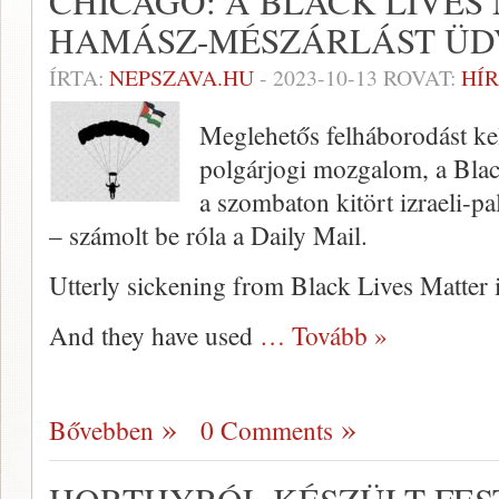
CHICAGO: A BLACK LIVES
HAMÁSZ-MÉSZÁRLÁST ÜD
ÍRTA:
NEPSZAVA.HU
-
2023-10-13
ROVAT:
HÍR
Meglehetős felháborodást kelt
polgárjogi mozgalom, a Blac
a szombaton kitört izraeli-p
– számolt be róla a Daily Mail.
Utterly sickening from Black Lives Matter 
And they have used
… Tovább »
Bővebben
0 Comments