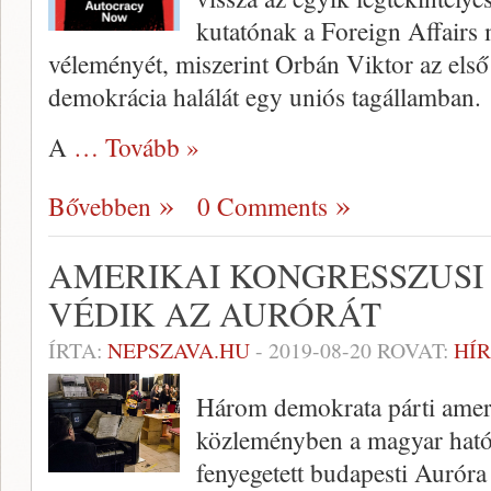
kutatónak a Foreign Affairs
véleményét, miszerint Orbán Viktor az első
demokrácia halálát egy uniós tagállamban.
A
… Tovább »
Bővebben
0 Comments
AMERIKAI KONGRESSZUSI
VÉDIK AZ AURÓRÁT
ÍRTA:
NEPSZAVA.HU
-
2019-08-20
ROVAT:
HÍR
Három demokrata párti ameri
közleményben a magyar hatós
fenyegetett budapesti Auró