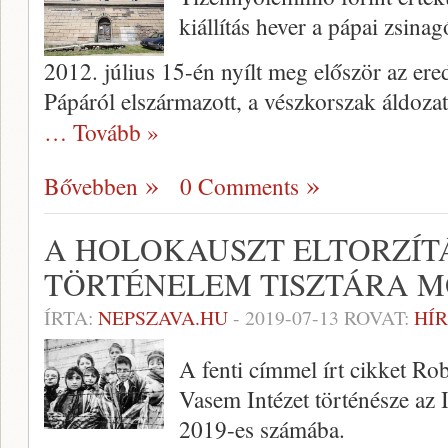
kiállítás hever a pápai zsina
2012. július 15-én nyílt meg először az er
Pápáról elszármazott, a vészkorszak áldozat
… Tovább »
Bővebben
0 Comments
A HOLOKAUSZT ELTORZÍTÁ
TÖRTÉNELEM TISZTÁRA 
ÍRTA:
NEPSZAVA.HU
-
2019-07-13
ROVAT:
HÍR
A fenti címmel írt cikket Rob
Vasem Intézet történésze az I
2019-es számába.