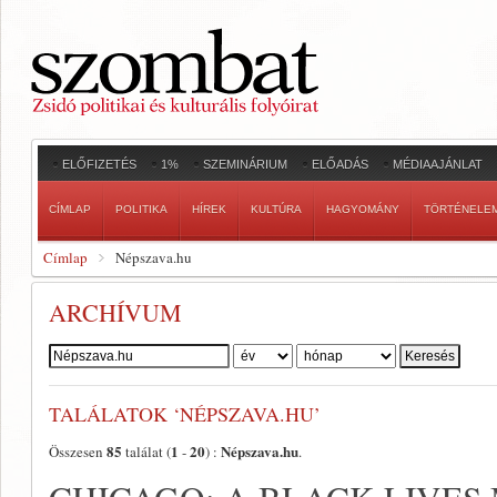
ELŐFIZETÉS
1%
SZEMINÁRIUM
ELŐADÁS
MÉDIAAJÁNLAT
CÍMLAP
POLITIKA
HÍREK
KULTÚRA
HAGYOMÁNY
TÖRTÉNELE
Címlap
Népszava.hu
ARCHÍVUM
Szerző:
TALÁLATOK ‘NÉPSZAVA.HU’
85
1
20
Népszava.hu
Összesen
találat (
-
) :
.