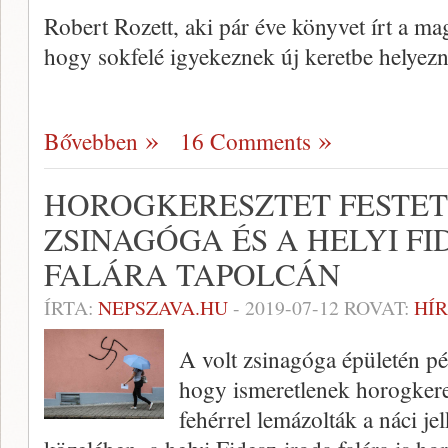
Robert Rozett, aki pár éve könyvet írt a m
hogy sokfelé igyekeznek új keretbe helyezn
Bővebben
16 Comments
HOROGKERESZTET FESTET
ZSINAGÓGA ÉS A HELYI FI
FALÁRA TAPOLCÁN
ÍRTA:
NEPSZAVA.HU
-
2019-07-12
ROVAT:
HÍR
A volt zsinagóga épületén pé
hogy ismeretlenek horogkeres
fehérrel lemázolták a náci je