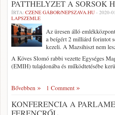
PATTHELYZET A SORSOK 
ÍRTA:
CZENE GÁBOR/NEPSZAVA.HU
-
2020-0
LAPSZEMLE
Az üresen álló emlékközpon
a beígért 2 milliárd forinto
kezeli. A Mazsihiszt nem le
A Köves Slomó rabbi vezette Egységes Magy
(EMIH) tulajdonába és működtetésébe ker
Bővebben
1 Comment
KONFERENCIA A PARLAM
FERENCRŐL