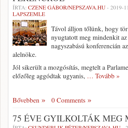
ÍRTA:
CZENE GÁBOR/NEPSZAVA.HU
-
2019-1
LAPSZEMLE
Távol álljon tőlünk, hogy tö
nyugtatott meg mindenkit az
nagyszabású konferencián az
alelnöke.
Jól sikerült a mozgósítás, megtelt a Parlam
előzőleg aggódtak ugyanis,
… Tovább »
Bővebben
0 Comments
75 ÉVE GYILKOLTÁK MEG 
ÍRTA:
CSUNDERLIK PÉTER/NEPSZAVA.HU
-