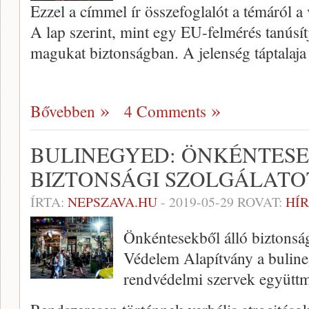
Ezzel a címmel ír összefoglalót a témáról a
A lap szerint, mint egy EU-felmérés tanúsí
magukat biztonságban. A jelenség táptalaja
Bővebben
4 Comments
BULINEGYED: ÖNKÉNTES
BIZTONSÁGI SZOLGÁLATO
ÍRTA:
NEPSZAVA.HU
-
2019-05-29
ROVAT:
HÍR
Önkéntesekből álló biztonsági
Védelem Alapítvány a buline
rendvédelmi szervek együtt