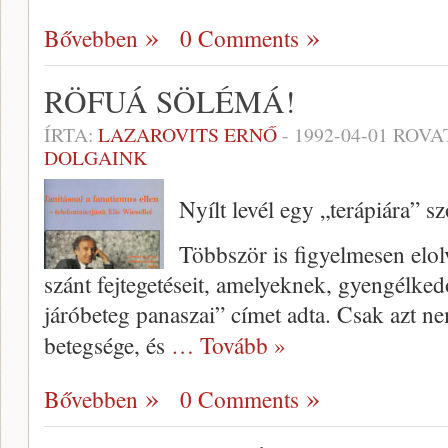
Bővebben
0 Comments
RÖFUÁ SÖLÉMÁ!
ÍRTA:
LAZAROVITS ERNŐ
-
1992-04-01
ROVA
DOLGAINK
Nyílt levél egy „terápiára” s
Többször is figyelmesen elo
szánt fejtegetéseit, amelyeknek, gyengélke
járóbeteg panaszai” címet adta. Csak azt n
betegsége, és
… Tovább »
Bővebben
0 Comments