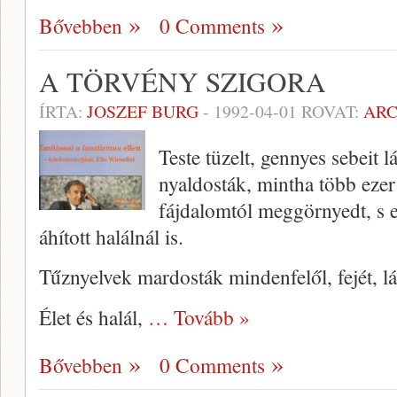
Bővebben
0 Comments
A TÖRVÉNY SZIGORA
ÍRTA:
JOSZEF BURG
-
1992-04-01
ROVAT:
AR
Teste tüzelt, gennyes sebeit 
nyaldosták, mintha több ezer
fájdalomtól meggörnyedt, s e
áhított halálnál is.
Tűznyelvek mardosták mindenfelől, fejét, lá
Élet és halál,
… Tovább »
Bővebben
0 Comments