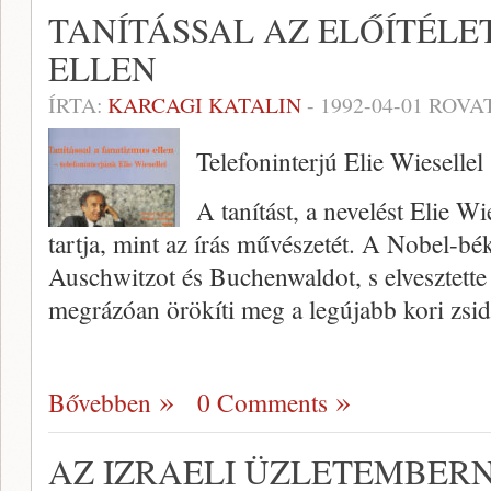
TANÍTÁSSAL AZ ELŐÍTÉLE
ELLEN
ÍRTA:
KARCAGI KATALIN
-
1992-04-01
ROVA
Telefoninterjú Elie Wiesellel
A tanítást, a nevelést Elie W
tartja, mint az írás művészetét. A Nobel-bék
Auschwitzot és Buchenwaldot, s elvesztette
megrázóan örökíti meg a legújabb kori zsi
Bővebben
0 Comments
AZ IZRAELI ÜZLETEMBER