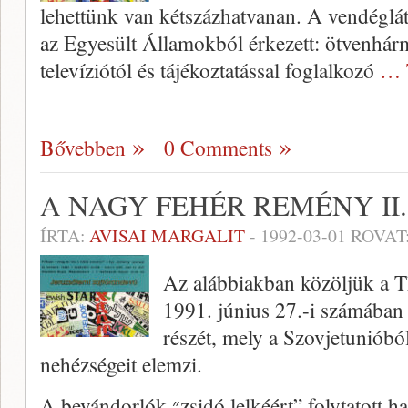
lehettünk van kétszázhatvanan. A vendéglá
az Egyesült Államokból érkezett: ötvenhárma
televíziótól és tájékoztatással foglalkozó
… 
Bővebben
0 Comments
A NAGY FEHÉR REMÉNY II.
ÍRTA:
AVISAI MARGALIT
-
1992-03-01
ROVAT
Az alábbiakban közöljük a
1991. június 27.-i számában
részét, mely a Szovjetunióbó
nehézségeit elemzi.
A bevándorlók ״zsidó lelkéért” folytatott harc roppant intenzív. A