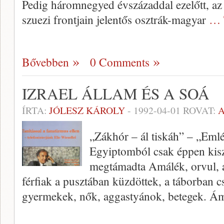
Pedig háromnegyed évszázaddal ezelőtt, az I
szuezi frontjain jelentős osztrák-magyar
… 
Bővebben
0 Comments
IZRAEL ÁLLAM ÉS A SOÁ
ÍRTA:
JÓLESZ KÁROLY
-
1992-04-01
ROVAT:
„Zákhór – ál tiskáh” – „Emlék
Egyiptomból csak éppen kisz
megtámadta Amálék, orvul, 
férfiak a pusztában küzdöttek, a táborban 
gyermekek, nők, aggastyánok, betegek. Ám