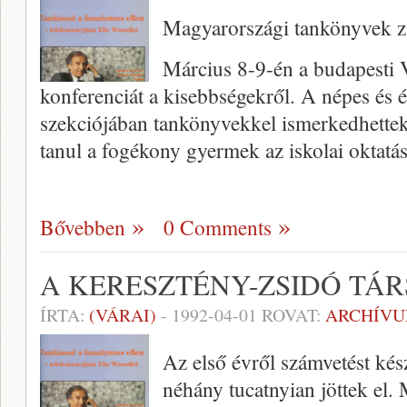
Magyarországi tankönyvek z
Március 8-9-én a budapesti 
konferenciát a kisebbségekről. A népes és 
szekciójában tankönyvekkel ismerkedhettek
tanul a fogékony gyermek az iskolai oktatá
Bővebben
0 Comments
A KERESZTÉNY-ZSIDÓ TÁR
ÍRTA:
(VÁRAI)
-
1992-04-01
ROVAT:
ARCHÍV
Az első évről számvetést ké
néhány tucatnyian jöttek el.