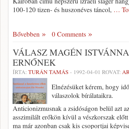
Kairóban című népszerű izraeli sláger hangja
100-120 tizen- és huszonéves táncol,
… To
Bővebben
0 Comments
VÁLASZ MAGÉN ISTVÁNNA
ERNŐNEK
ÍRTA:
TURÁN TAMÁS
-
1992-04-01
ROVAT:
A
Elnézésüket kérem, hogy idő
válaszolok bírálataikra.
Anticionizmusnak a zsidóságon belül azt az
asszimilált erőkön kívül a vészkorszak előt
ma már azonban csak kis csoportjai képvis