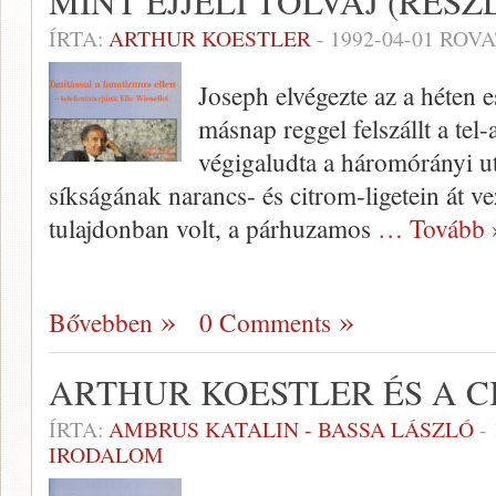
MINT ÉJJELI TOLVAJ (RÉSZ
ÍRTA:
ARTHUR KOESTLER
-
1992-04-01
ROVA
Joseph elvégezte az a héten 
másnap reggel felszállt a tel
végigaludta a háromórányi ut
síkságának narancs- és citrom-ligetein át ve
tulajdonban volt, a párhuzamos
… Tovább 
Bővebben
0 Comments
ARTHUR KOESTLER ÉS A 
ÍRTA:
AMBRUS KATALIN - BASSA LÁSZLÓ
-
IRODALOM