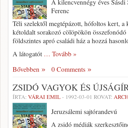
A kilencvennégy éves Sásdi 
Ferenc
Téli szelektől megtépázott, hófoltos kert, a 
kétoldalt sorakozó cölöpökön összefonódó 
földszintes apró családi ház a hozzá haso
A látogatót
… Tovább »
Bővebben
0 Comments
ZSIDÓ VAGYOK ÉS ÚJSÁGÍ
ÍRTA:
VÁRAI EMIL
-
1992-03-01
ROVAT:
ARC
Jeruzsálemi sajtórandevú
A zsidó médiák szerkesztőin