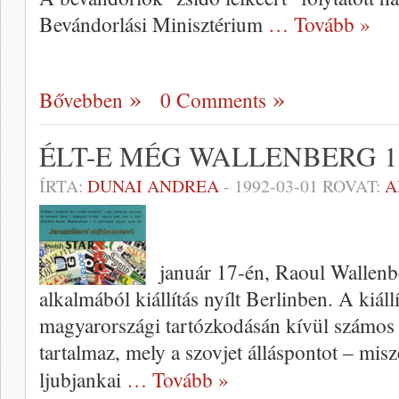
Bevándorlási Minisztérium
… Tovább »
Bővebben
0 Comments
ÉLT-E MÉG WALLENBERG 1
ÍRTA:
DUNAI ANDREA
-
1992-03-01
ROVAT:
A
január 17-én, Raoul Wallenb
alkalmából kiállítás nyílt Berlinben. A kiál
magyarországi tartózkodásán kívül számos
tartalmaz, mely a szovjet álláspontot – mi
ljubjankai
… Tovább »