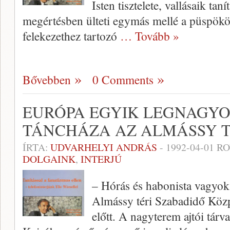
Isten tisztelete, vallásaik tan
megértésben ülteti egymás mellé a püspökök
felekezethez tartozó
… Tovább »
Bővebben
0 Comments
EURÓPA EGYIK LEGNAGYO
TÁNCHÁZA AZ ALMÁSSY 
ÍRTA:
UDVARHELYI ANDRÁS
-
1992-04-01
RO
DOLGAINK
,
INTERJÚ
– Hórás és habonista vagyok
Almássy téri Szabadidő Közp
előtt. A nagyterem ajtói tárva