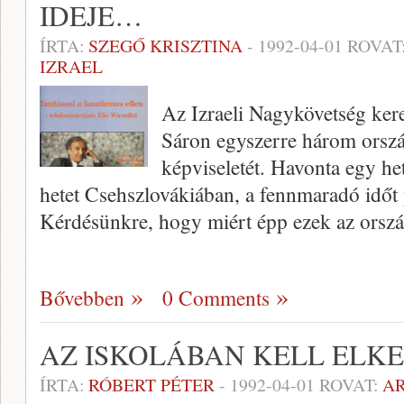
IDEJE…
ÍRTA:
SZEGŐ KRISZTINA
-
1992-04-01
ROVAT
IZRAEL
Az Izraeli Nagykövetség ker
Sáron egyszerre három ország
képviseletét. Havonta egy he
hetet Csehszlovákiában, a fennmaradó időt
Kérdésünkre, hogy miért épp ezek az orsz
Bővebben
0 Comments
AZ ISKOLÁBAN KELL ELK
ÍRTA:
RÓBERT PÉTER
-
1992-04-01
ROVAT:
A