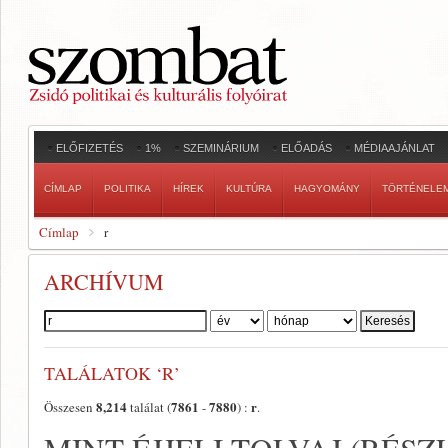
ELŐFIZETÉS
1%
SZEMINÁRIUM
ELŐADÁS
MÉDIAAJÁNLAT
CÍMLAP
POLITIKA
HÍREK
KULTÚRA
HAGYOMÁNY
TÖRTÉNELE
Címlap
r
ARCHÍVUM
Szerző:
TALÁLATOK ‘R’
8,214
7861
7880
r
Összesen
találat (
-
) :
.