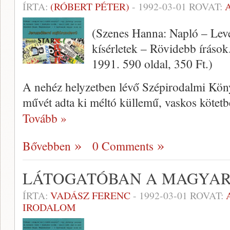
ÍRTA:
(RÓBERT PÉTER)
-
1992-03-01
ROVAT:
(Szenes Hanna: Napló – Leve
kísérletek – Rövidebb íráso
1991. 590 oldal, 350 Ft.)
A nehéz helyzetben lévő Szépiro­dalmi Kön
művét adta ki méltó küllemű, vaskos kötetb
Tovább »
Bővebben
0 Comments
LÁTOGATÓBAN A MAGYAR 
ÍRTA:
VADÁSZ FERENC
-
1992-03-01
ROVAT:
IRODALOM