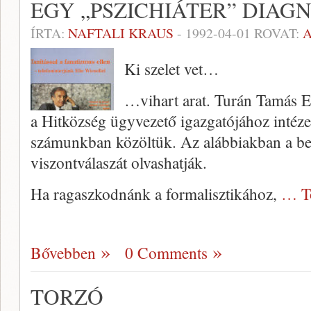
EGY „PSZICHIÁTER” DIAGN
ÍRTA:
NAFTALI KRAUS
-
1992-04-01
ROVAT:
Ki szelet vet…
…vihart arat. Turán Tamás E
a Hitközség ügyvezető igazgatójához intézett
számunkban közöltük. Az alábbiakban a beé
viszontválaszát olvashatják.
Ha ragaszkodnánk a formalisztikához,
… T
Bővebben
0 Comments
TORZÓ