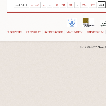
394
394 / 411
« Első
«
...
10
20
30
...
392
393
ELŐFIZETÉS
KAPCSOLAT
SZERKESZTŐK
MAGUNKRÓL
IMPRESSZUM
© 1989-2026 Szombat