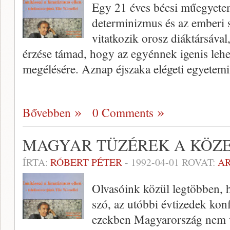
Egy 21 éves bécsi műegyetem
determinizmus és az emberi 
vitatkozik orosz diáktársával
érzése támad, hogy az egyénnek igenis lehe
megélésére. Aznap éjszaka elégeti egyetemi
Bővebben
0 Comments
MAGYAR TÜZÉREK A KÖZ
ÍRTA:
RÓBERT PÉTER
-
1992-04-01
ROVAT:
A
Olvasóink közül legtöbben, h
szó, az utóbbi évtizedek kon
ezekben Magyarország nem vet