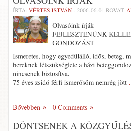
OLVASÓINK ÍRJÁK
ÍRTA:
VÉRTES ISTVÁN
-
2006-06-01
ROVAT:
A
Olvasóink írják
FEJLESZTENÜNK KELLE
GONDOZÁST
Ismeretes, hogy egyedülálló, idős, beteg, 
bereknek létszükséglete a házi beteggondozá
nincsenek biztosítva.
75 éves zsidó férfi ismerősöm nem­rég jött
Bővebben
0 Comments
DÖNTSENEK A KÖZGYŰLÉ