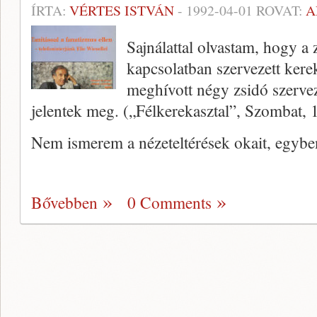
ÍRTA:
VÉRTES ISTVÁN
-
1992-04-01
ROVAT:
A
Sajnálattal olvastam, hogy a 
kapcsolatban szervezett kere
meghívott négy zsidó szervez
jelentek meg. („Félkerekasztal”, Szombat, 
Nem ismerem a nézeteltérések okait, egyb
Bővebben
0 Comments