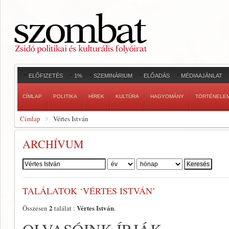
ELŐFIZETÉS
1%
SZEMINÁRIUM
ELŐADÁS
MÉDIAAJÁNLAT
CÍMLAP
POLITIKA
HÍREK
KULTÚRA
HAGYOMÁNY
TÖRTÉNELE
Címlap
Vértes István
ARCHÍVUM
Szerző:
TALÁLATOK ‘VÉRTES ISTVÁN’
2
Vértes István
Összesen
találat :
.