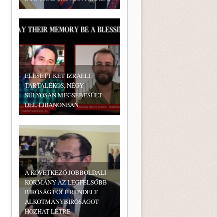
ELESETT KÉT IZRAELI
TARTALÉKOS, NÉGY
SÚLYOSAN MEGSEBESÜLT
DÉL-LIBANONBAN
A KÖVETKEZŐ JOBBOLDALI
KORMÁNY AZ LEGFELSŐBB
BÍRÓSÁG FÖLÉ RENDELT
ALKOTMÁNYBÍRÓSÁGOT
HOZHAT LÉTRE