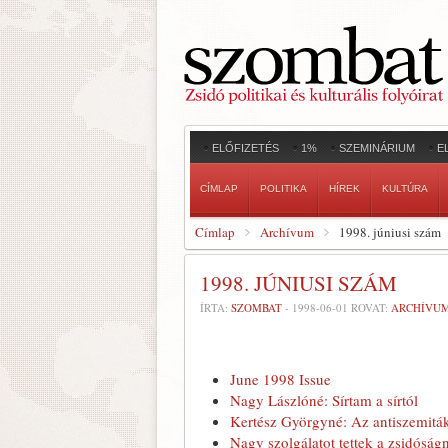
ELŐFIZETÉS
1%
SZEMINÁRIUM
E
CÍMLAP
POLITIKA
HÍREK
KULTÚRA
Címlap
Archívum
1998. júniusi szám
1998. JÚNIUSI SZÁM
ÍRTA:
SZOMBAT
-
1998-06-01
ROVAT:
ARCHÍVU
June 1998 Issue
Nagy Lászlóné: Sírtam a sírtól
Kertész Györgyné: Az antiszemiták
Nagy szolgálatot tettek a zsidóság