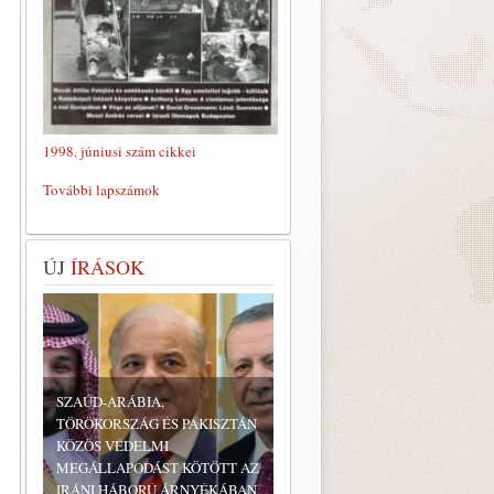
1998. júniusi szám cikkei
További lapszámok
ÚJ
ÍRÁSOK
SZAÚD-ARÁBIA,
TÖRÖKORSZÁG ÉS PAKISZTÁN
KÖZÖS VÉDELMI
MEGÁLLAPODÁST KÖTÖTT AZ
IRÁNI HÁBORÚ ÁRNYÉKÁBAN