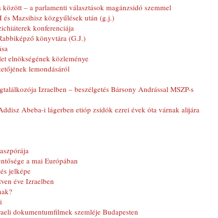
és között – a parlamenti választások magánzsidó szemmel
és Mazsihisz közgyűlések után (g.j.)
zichiáterek konferenciája
 Rabbiképző könyvtára (G.J.)
ása
let elnökségének közleménye
etőjének lemondásáról
ágtalálkozója Izraelben – beszélgetés Bársony Andrással MSZP-s
Addisz Abeba-i lágerben etióp zsidók ezrei évek óta várnak alijára
iaszpórája
entősége a mai Európában
és jelképe
ven éve Izraelben
nak?
i
zraeli dokumentumfilmek szemléje Budapesten