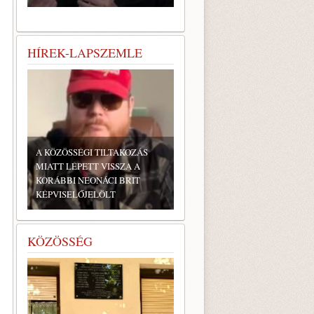
HÍREK-LAPSZEMLE
A KÖZÖSSÉGI TILTAKOZÁS
MIATT LÉPETT VISSZA A
KORÁBBI NEONÁCI BRIT
KÉPVISELŐJELÖLT
KÖZÖSSÉG