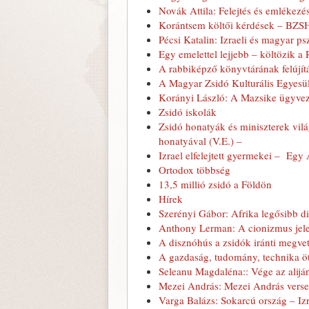
Novák Attila: Felejtés és emlékez
Korántsem költői kérdések – BZSH 
Pécsi Katalin: Izraeli és magyar ps
Egy emelettel lejjebb – költözik a
A rabbiképző könyvtárának felújít
A Magyar Zsidó Kulturális Egyesü
Korányi László: A Mazsike ügyvez
Zsidó iskolák
Zsidó honatyák és miniszterek vil
honatyával (V.E.) –
Izrael elfelejtett gyermekei – Egy 
Ortodox többség
13,5 millió zsidó a Földön
Hírek
Szerényi Gábor: Afrika legősibb d
Anthony Lerman: A cionizmus jel
A disznóhús a zsidók iránti megvet
A gazdaság, tudomány, technika öt
Seleanu Magdaléna:: Vége az alijá
Mezei András: Mezei András verse
Varga Balázs: Sokarcú ország – I