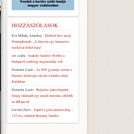
HOZZÁSZÓLÁSOK
Eva Mihály Amichay
-
Elrabolt túsz anyja
Netanjahunak: „A lányom egy hamaszos
unokával térhet haza”
sós csaba
-
Szakály Sándor: Horthy a
budapesti zsidóság megmentője volt
Domotor Laslo
-
Az IDF gyanúja szerint a
Hamász tüzérsége okozta a halálos tüzet
Rafahban
Domotor Laslo
-
Belgium: palesztinpárti
tömeg rátámadt egy izraeli turistára, eltörték
az állkapcsát
Gavriel Zeevi
-
Sáptól a gízai piramisokig –
125 éve született Benamy Sándor