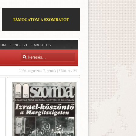
TÁMOGATOM A SZOMBATOT
IUM
ENGLISH
ABOUT US
2026. augusztus 7, péntek | 5786. Áv 25