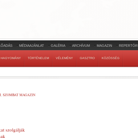
LŐADÁS
MÉDIAAJÁNLAT
GALÉRIA
ARCHÍVUM
MAGAZIN
REPERTÓR
HAGYOMÁNY
TÖRTÉNELEM
VÉLEMÉNY
GASZTRO
KÖZÖSSÉG
M
,
SZOMBAT MAGAZIN
at szolgálják
nak