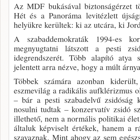
Az MDF bukásával biztonságérzet töl­
Hét és a Pano­ráma levitézlett újság
helyükre kerültek: ki az utcára, ki Jor
A szabaddemokraták 1994-es kor­
megnyugtatni látszott a pesti zsidó
idegrendszerét. Több alapító atya 
jelentett arra nézve, hogy a múlt árnya
Többek számára azonban kiderült
eszmevilág a radikális aufklérizmus ol
– bár a pesti szabadel­vű zsidóság 
nosulni tudtak – konzervatív zsidó s
illethető, nem a normális politikai éle
általuk képviselt érté­kek, hanem a rá
szavaznak. Mint ahogy az sem egészs