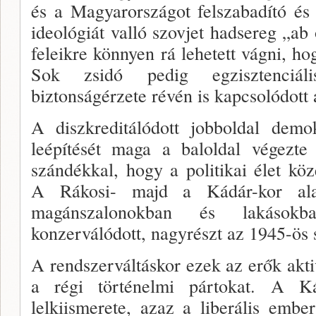
és a Ma­gyarországot felszabadító és a
ideológiát valló szovjet hadsereg „ab o
feleikre könnyen rá lehetett vágni, ho
Sok zsidó pe­dig egzisztenciál
biztonságérzete révén is kapcsolódott
A diszkreditálódott jobboldal demok
leépítését ma­ga a baloldal végezte
szándékkal, hogy a politikai élet kö
A Ráko­si- majd a Kádár-kor ala
magánszalonokban és lakásokb
konzerváló­dott, nagyrészt az 1945-ös 
A rendszerváltáskor ezek az erők akti­
a régi törté­nelmi pártokat. A Ká
lelkiismerete, azaz a liberális em­be