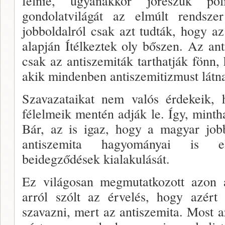
félnie, ugyanak­kor jórészük poli
gondolatvilágát az elmúlt rendszer
jobboldalról csak azt tudták, hogy az 
alapján Ítélkeztek oly bőszen. Az a
csak az antiszemiták tarthatják fönn, 
akik mindenben anti­szemitizmust látn
Szavazataikat nem valós érdekeik, 
félelmeik men­tén adják le. Így, minth
Bár, az is igaz, hogy a magyar job
antisze­mita hagyományai is e
beidegződések kialakulását.
Ez világosan megmutatkozott azon a
arról szólt az ér­velés, hogy azért
szavazni, mert az antiszemita. Most a