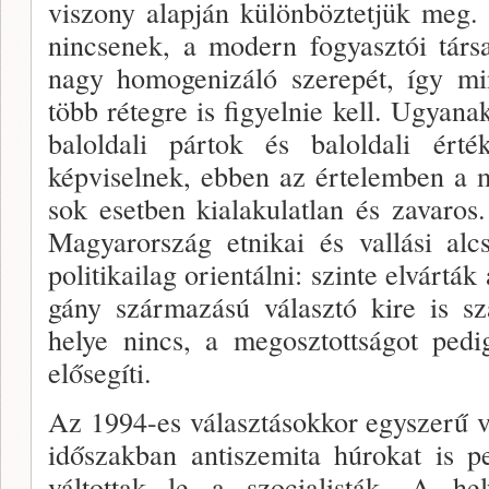
viszony alapján különböztetjük meg. 
nincsenek, a modern fogyasz­tói társ
nagy homogenizáló szerepét, így mi
több rétegre is figyelnie kell. Ugyana
baloldali pártok és baloldali érté
képviselnek, ebben az értelemben a m
sok esetben kialakulatlan és zava­ro
Magyaror­szág etnikai és vallási alcs
politikailag orientálni: szin­te elvártá
gány származású választó kire is sz
helye nincs, a megosztottságot ped
elősegíti.
Az 1994-es választásokkor egyszerű vo
időszakban antiszemita húrokat is pe
váltottak le a szocialisták. A he