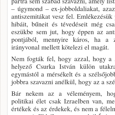
pártra sem szabad szavazni, amely list
– úgymond – ex-jobboldaliakat, azaz 
antiszemitákat vesz fel. Emlékezé­sük 
hibáit, bűneit és tévedéseit még c
eszükbe sem jut, hogy ép­pen az ant
pontjából, mennyire káros, ha a zs
irányvonal mellett kötelezi el magát.
Nem fogták fel, hogy azzal, hogy a 
helyező Csurka István külön utakra
egymástól a mérsékelt és a szélső­job
jobbra szavazni anélkül, hogy az a szé
Bár nekem az a véleményem, hogy
politikai élet csak Iz­raelben van, me
értékek és az érdekek, és nem a fé­lel