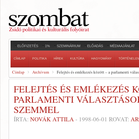
ELŐFIZETÉS
1%
SZEMINÁRIUM
ELŐADÁS
MÉDIAAJÁNLAT
CÍMLAP
POLITIKA
HÍREK
KULTÚRA
HAGYOMÁNY
TÖRTÉNELE
Címlap
Archívum
Felejtés és emlékezés között – a parlamenti vál
FELEJTÉS ÉS EMLÉKEZÉS K
PARLAMENTI VÁLASZTÁSO
SZEMMEL
ÍRTA:
NOVÁK ATTILA
-
1998-06-01
ROVAT:
AR