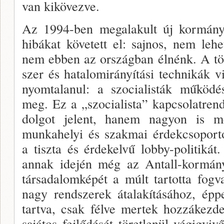
van ki­kövezve.
Az 1994-ben megalakult új kormány 
hibákat köve­tett el: sajnos, nem le
nem ebben az országban élnénk. A tö
szer és hatalomirányítási technikák v
nyomtalanul: a szocialisták működé
meg. Ez a „szocialista” kap­csolatre
dolgot jelent, hanem nagyon is meg
munkahelyi és szakmai érdekcsoporto
a tiszta és érdekelvű lobby-politiká
annak idején még az Antall-kormány 
társadalomképét a múlt tartotta fogv
nagy rendszerek átalakításához, éppe
tartva, csak fél­ve mertek hozzákezde
sajátos fejlődését töretlenül vé­gi