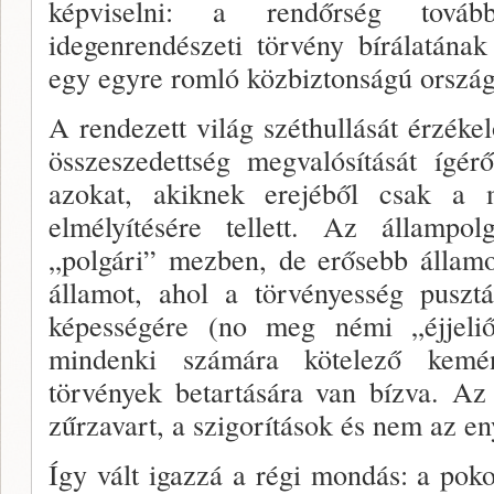
képvi­selni: a rendőrség tová
idegenrendészeti törvény bírálatá­na
egy egyre romló közbiztonságú orszá
A rendezett világ széthullását érzéke
összeszedettség megvalósítását ígér
azokat, akiknek erejéből csak a 
elmélyítésé­re tellett. Az állampol
„polgári” mezben, de erősebb álla­mo
államot, ahol a törvényesség puszt
képességére (no meg némi „éjjeli
mindenki számára kötelező kemén
törvények betartására van bíz­va. Az
zűrza­vart, a szigorítások és nem az en
Így vált igazzá a régi mondás: a po­k