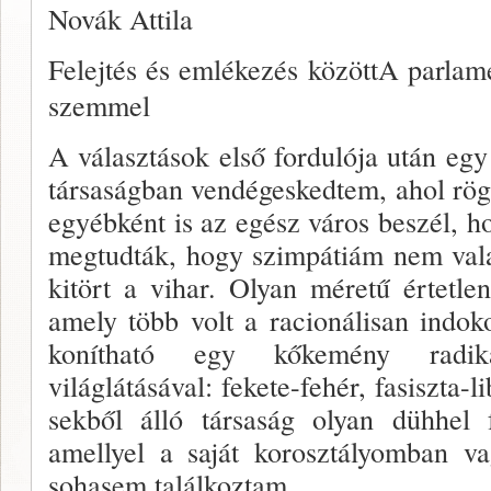
Novák Attila
Felejtés és emlékezés közöttA parlam
szemmel
A választások első fordulója után egy 
társaságban vendégeskedtem, ahol rög
egyébként is az egész vá­ros beszél, ho
megtudták, hogy szimpátiám nem vala
kitört a vihar. Olyan méretű értetlen
amely több volt a racio­nálisan indok
konítható egy kőkemény radikál
világlátásával: fekete-fe­hér, fasiszta-
sekből álló társaság olyan dühhel f
amellyel a saját korosztályomban va
sohasem találkoztam.