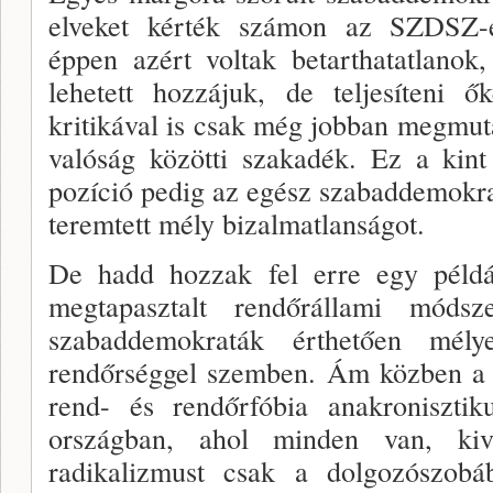
elveket kérték számon az SZDSZ-es
éppen azért voltak betarthatatlanok,
lehetett hozzájuk, de teljesíteni 
kritikával is csak még jobban megmuta
valóság közötti szakadék. Ez a kint
pozíció pedig az egész szabaddemokra
teremtett mély bizalmatlanságot.
De hadd hozzak fel erre egy példá
megtapasztalt rendőrállami módsz
szabaddemokraták érthetően mé­l
rendőrséggel szemben. Ám közben a vi
rend- és rendőrfóbia anakronisztik
ország­ban, ahol minden van, ki
radikalizmust csak a dolgozószobáb