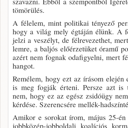
szavaz­ni. Ebből a szempontból Ígéret
tömörülés.
A félelem, mint politikai tényező per­
hogy a világ mely égtáján élünk. A f
jelzi a veszélyt, de félreve­zethet, me
lemre, a baljós előérzetüket óramű po
azért nem fognak odafigyelni, mert f
hangot.
Remélem, hogy ezt az írásom elején e
is meg fog­ják érteni. Persze azt is
nem, hogy ez az egész zsidó­ügy nem
kér­dése. Szerencsére mellék-hadszínt
Amikor e sorokat írom, május 25-én 
jobbközép-­jobboldali koalíciós kor