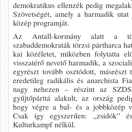
demokrati­kus ellenzék pedig megalak
Szövetségét, amely a harmadik utat j
közép programját.
Az Antall-kormány alatt a t
szabaddemokraták törzsi pártharca ha
kai közéletet, miközben folytatta e
visszatérő neve­tő harmadik, a szociali
egyrészt tovább osztódott, másrészt 
eredetileg radikális és anarchista F
nagy nehezen – részint az SZDSZ
gyűjtőpárttá alakult, az ország ped
hogy végre a bal- és a jobbközép vá
Csak így egyszerűen: „zsidók” és 
Kulturkampf nélkül.