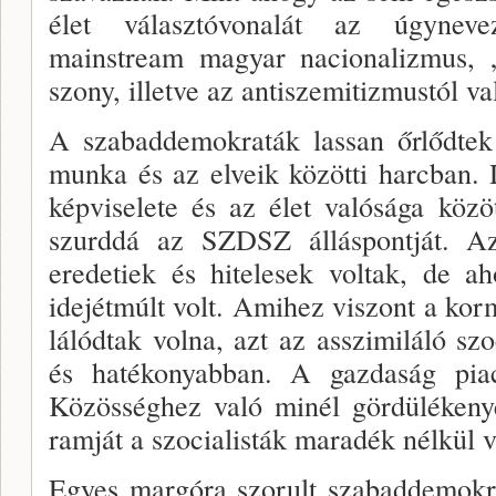
élet választóvonalát az úgynevez
mainstream magyar naci­onalizmus, „
szony, illetve az antiszemitizmustól v
A szabaddemokraták lassan őrlődtek
munka és az elveik közötti harcban. 
képviselete és az élet való­sága közö
szurddá az SZDSZ álláspontját. A
eredetiek és hi­telesek voltak, de a
idejétmúlt volt. Amihez vi­szont a k
lálódtak volna, azt az asszimiláló szoc
és hatéko­nyabban. A gazdaság pia
Közösséghez való minél gör­dülékeny
ramját a szocialisták maradék nélkül ve
Egyes margóra szorult szabaddemok­r