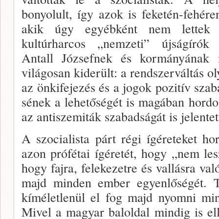
bonyolult, így azok is feketén-fehéren
akik úgy egyébként nem lettek 
kultúrharcos „nemzeti” újságírók t
Antall Józsefnek és kormányá­nak
világosan kiderült: a rendszerváltás ol
az önkifejezés és a jogok pozitív szab
sének a lehetőségét is magában hordo
az antiszemi­ták szabadságát is jelentet
A szocialista párt régi ígéreteket hor
azon prófétai ígéretét, hogy „nem lesz
hogy fajra, felekezetre és val­lásra va
majd minden ember egyenlőségét. Tö
kíméletlenül el fog majd nyomni mind
Mivel a magyar baloldal mindig is el