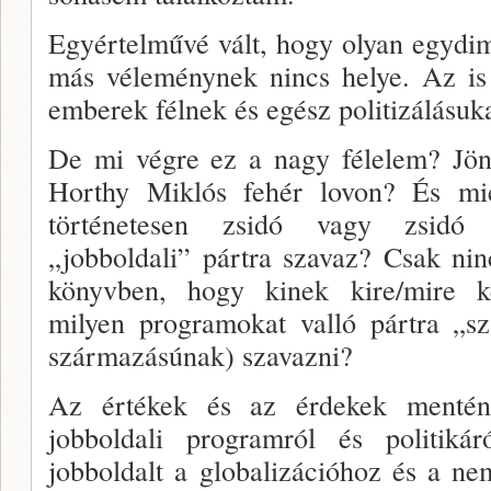
Egyértelművé vált, hogy olyan egydi­
más véle­ménynek nincs helye. Az is 
emberek félnek és egész politizálásuka
De mi végre ez a nagy félelem? Jön
Horthy Miklós fe­hér lovon? És mié
történetesen zsidó vagy zsidó s
„jobboldali” pártra sza­vaz? Csak ni
könyvben, hogy kinek kire/mire kel
milyen programokat valló pártra „s
származásúnak) szavazni?
Az értékek és az érdekek mentén b
jobboldali prog­ramról és politik
jobboldalt a globalizációhoz és a n