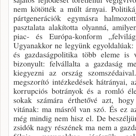
nem kö­tötték a múlt árnyai. Politik
pártgenerációk egy­másra halmozot
pasztalata alakította olyanná, amilyen
piac- és Európa-konform „felvilágo
Ugyanakkor ne legyünk egyoldalúak: 
és gazdaságpolitika több eleme is v
bizonyult: felvál­lalta a gazdaság m
kiegyezni az ország szomszéda­iva
megszorító intézkedések hátrányai, a
korrupciós botrányok és a romló éle
sokak számára érthetővé azt, hogy
vitának: ma másról van szó. És ez a
még mindig nem hisz el. De beszélj
zsi­dók nagy részének ma nem a gazdas