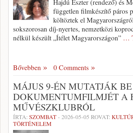
Hajdú Eszter (rendező) és M
független filmkészítő páros p
költöztek el Magyarországró
sokszorosan díj-nyertes, nemzetközi kopro
nélkül készült „Ítélet Magyarországon”
… 
Bővebben
0 Comments
MÁJUS 9-ÉN MUTATJÁK B
DOKUMENTUMFILMJÉT A 
MŰVÉSZKLUBRÓL
ÍRTA:
SZOMBAT
-
2026-05-05
ROVAT:
KULTÚ
TÖRTÉNELEM