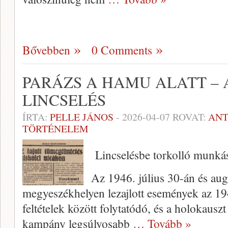
Bővebben
0 Comments
PARÁZS A HAMU ALATT – 
LINCSELÉS
ÍRTA:
PELLE JÁNOS
-
2026-04-07
ROVAT:
ANT
TÖRTÉNELEM
Lincselésbe torkolló munká
Az 1946. július 30-án és aug
megyeszékhelyen lezajlott események az 1945
feltételek között folytatódó, és a holokauszt 
kampány legsúlyosabb
… Tovább »