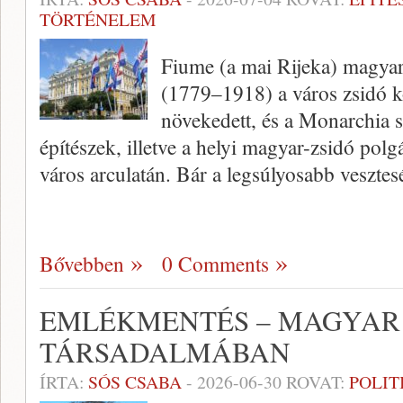
TÖRTÉNELEM
Fiume (a mai Rijeka) magya
(1779–1918) a város zsidó 
növekedett, és a Monarchia s
építészek, illetve a helyi magyar-zsidó po
város arculatán. Bár a legsúlyosabb veszt
Bővebben
0 Comments
EMLÉKMENTÉS – MAGYAR 
TÁRSADALMÁBAN
ÍRTA:
SÓS CSABA
-
2026-06-30
ROVAT:
POLIT