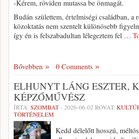
-Kérem, röviden mutassa be önmagát.
Budán születtem, értelmiségi családban, a r
közoktatás nem szentelt különösebb figyel
így én is felszabadultan lélegeztem fel
… To
Bővebben
0 Comments
ELHUNYT LÁNG ESZTER, 
KÉPZŐMŰVÉSZ
ÍRTA:
SZOMBAT
-
2026-06-02
ROVAT:
KULTÚ
TÖRTÉNELEM
Kedd délelőtt hosszú, méltós