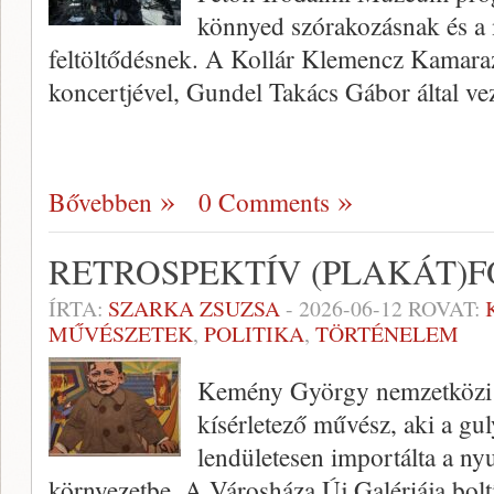
könnyed szórakozásnak és a 
feltöltődésnek. A Kollár Klemencz Kamara
koncertjével, Gundel Takács Gábor által ve
Bővebben
0 Comments
RETROSPEKTÍV (PLAKÁT
ÍRTA:
SZARKA ZSUZSA
-
2026-06-12
ROVAT:
MŰVÉSZETEK
,
POLITIKA
,
TÖRTÉNELEM
Kemény György nemzetközi si
kísérletező művész, aki a g
lendületesen importálta a ny
környezetbe. A Városháza Új Galériája boltí