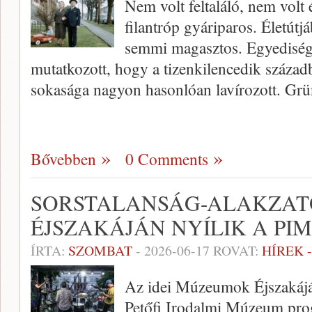
Nem volt feltaláló, nem volt 
filantróp gyáriparos. Életútj
semmi magasztos. Egyediség
mutatkozott, hogy a tizenkilencedik század
sokasága nagyon hasonlóan lavírozott. Gr
Bővebben
0 Comments
SORSTALANSÁG-ALAKZAT
ÉJSZAKÁJÁN NYÍLIK A PIM
ÍRTA:
SZOMBAT
-
2026-06-17
ROVAT:
HÍREK 
Az idei Múzeumok Éjszaká
Petőfi Irodalmi Múzeum prog