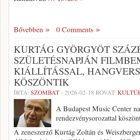
Bővebben
0 Comments
KURTÁG GYÖRGYÖT SZÁZ
SZÜLETÉSNAPJÁN FILMBE
KIÁLLÍTÁSSAL, HANGVER
KÖSZÖNTIK
ÍRTA:
SZOMBAT
-
2026-02-18
ROVAT:
KULTÚ
A Budapest Music Center n
rendezvénysorozattal köszönt
A zeneszerző Kurtág Zoltán és Weiszberger