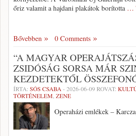
őriz valamit a hajdani plakátok borította
… 
Bővebben
0 Comments
“A MAGYAR OPERAJÁTSZÁS
ZSIDÓSÁG SORSA MÁR SZI
KEZDETEKTŐL ÖSSZEFON
ÍRTA:
SÓS CSABA
-
2026-06-09
ROVAT:
KULT
TÖRTÉNELEM
,
ZENE
Operaházi emlékek – Karcza