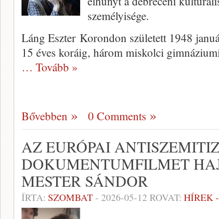
elhunyt a debreceni kulturáli
személyisége.
Láng Eszter Korondon született 1948 januá
15 éves koráig, három miskolci gimnáziumi 
… Tovább »
Bővebben
0 Comments
AZ EURÓPAI ANTISZEMIT
DOKUMENTUMFILMET HAJ
MESTER SÁNDOR
ÍRTA:
SZOMBAT
-
2026-05-12
ROVAT:
HÍREK 