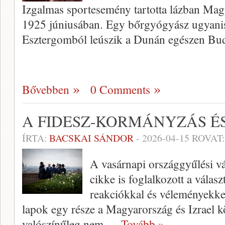
Izgalmas sportesemény tartotta lázban Mag
1925 júniusában. Egy bőrgyógyász ugyanis 
Esztergomból leúszik a Dunán egészen Bu
Bővebben
0 Comments
A FIDESZ-KORMÁNYZÁS ÉS
ÍRTA:
BACSKAI SÁNDOR
-
2026-04-15
ROVAT
A vasárnapi országgyűlési vá
cikke is foglalkozott a vála
reakciókkal és véleményekkel
lapok egy része a Magyarország és Izrael köz
valószínűleg nem
… Tovább »