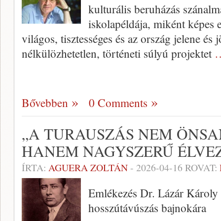
kulturális beruházás szánalm
iskolapéldája, miként képes 
világos, tisztességes és az ország jelene és
nélkülözhetetlen, történeti súlyú projektet
…
Bővebben
0 Comments
„A TURAUSZÁS NEM ÖNSA
HANEM NAGYSZERŰ ÉLVE
ÍRTA:
AGUERA ZOLTÁN
-
2026-04-16
ROVAT:
Emlékezés Dr. Lázár Károly z
hosszútávúszás bajnokára