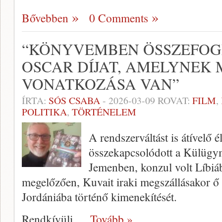
Bővebben
0 Comments
“KÖNYVEMBEN ÖSSZEFOGL
OSCAR DÍJAT, AMELYNEK
VONATKOZÁSA VAN”
ÍRTA:
SÓS CSABA
-
2026-03-09
ROVAT:
FILM
,
POLITIKA
,
TÖRTÉNELEM
A rendszerváltást is átívelő é
összekapcsolódott a Külügym
Jemenben, konzul volt Líbi
megelőzően, Kuvait iraki megszállásakor ő 
Jordániába történő kimenekítését.
Rendkívüli
… Tovább »