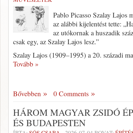
Pablo Picasso Szalay Lajos 
az alábbi kijelentést tette: 
az utókornak a huszadik száz
csak egy, az Szalay Lajos lesz.”
Szalay Lajos (1909–1995) a 20. századi m
Tovább »
Bővebben
0 Comments
HÁROM MAGYAR ZSIDÓ ÉP
ÉS BUDAPESTEN
ÍRTA:
SÓS CSABA
-
2026-07-04
ROVAT:
ÉPÍTÉ