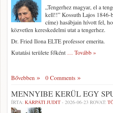
„Tengerhez magyar, el a te
kell!!” Kossuth Lajos 1846-b
címe) hasábjain hívott fel, 
közvetlen kereskedelmi utat a tengerhez.
Dr. Fried Ilona ELTE professor emerita.
Kutatási területe főként
… Tovább »
Bővebben
0 Comments
MENNYIBE KERÜL EGY SP
ÍRTA:
KÁRPÁTI JUDIT
-
2026-06-23
ROVAT:
T