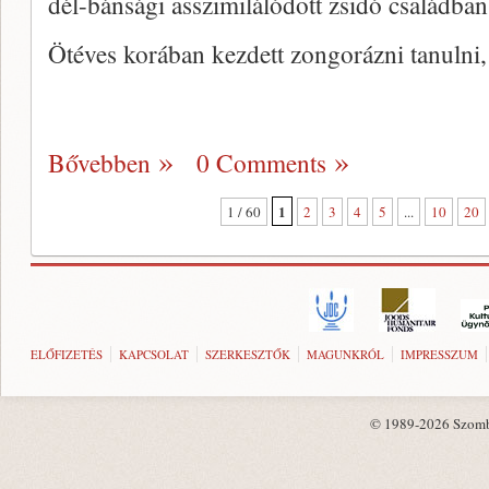
dél-bánsági asszimilálódott zsidó családba
Ötéves korában kezdett zongorázni tanulni
Bővebben
0 Comments
1
1 / 60
2
3
4
5
...
10
20
ELŐFIZETÉS
KAPCSOLAT
SZERKESZTŐK
MAGUNKRÓL
IMPRESSZUM
© 1989-2026 Szombat