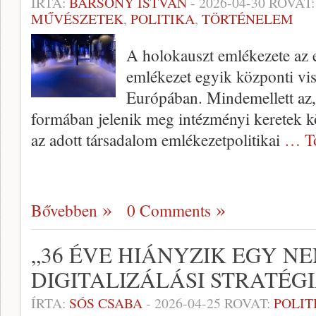
ÍRTA:
BÁRSONY ISTVÁN
-
2026-04-30
ROVAT
MŰVÉSZETEK
,
POLITIKA
,
TÖRTÉNELEM
A holokauszt emlékezete az e
emlékezet egyik központi vis
Európában. Mindemellett az,
formában jelenik meg intézményi keretek k
az adott társadalom emlékezetpolitikai
… T
Bővebben
0 Comments
„36 ÉVE HIÁNYZIK EGY N
DIGITALIZÁLÁSI STRATÉGI
ÍRTA:
SÓS CSABA
-
2026-04-25
ROVAT:
POLIT