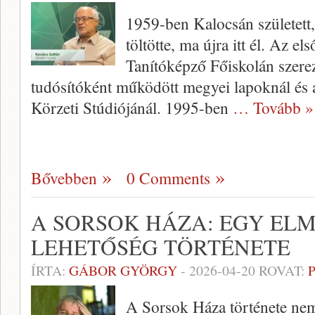
1959-ben Kalocsán született,
töltötte, ma újra itt él. Az el
Tanítóképző Főiskolán szerez
tudósítóként működött megyei lapoknál és 
Körzeti Stúdiójánál. 1995-ben
… Tovább »
Bővebben
0 Comments
A SORSOK HÁZA: EGY EL
LEHETŐSÉG TÖRTÉNETE
ÍRTA:
GÁBOR GYÖRGY
-
2026-04-20
ROVAT:
A Sorsok Háza története nem