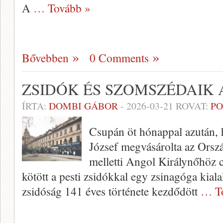
A
… Tovább »
Bővebben
0 Comments
ZSIDÓK ÉS SZOMSZÉDAIK
ÍRTA:
DOMBI GÁBOR
-
2026-03-21
ROVAT:
PO
Csupán öt hónappal azután,
József megvásárolta az Orszá
melletti Angol Királynőhöz c
kötött a pesti zsidókkal egy zsinagóga kial
zsidóság 141 éves története kezdődött
… T