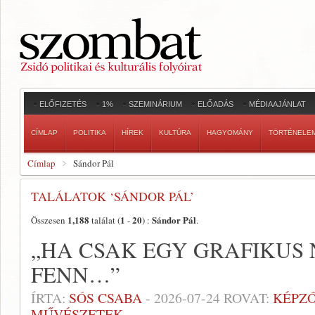
ELŐFIZETÉS
1%
SZEMINÁRIUM
ELŐADÁS
MÉDIAAJÁNLAT
CÍMLAP
POLITIKA
HÍREK
KULTÚRA
HAGYOMÁNY
TÖRTÉNELE
Címlap
Sándor Pál
TALÁLATOK ‘SÁNDOR PÁL’
1,188
1
20
Sándor Pál
Összesen
találat (
-
) :
.
„HA CSAK EGY GRAFIKUS
FENN…”
ÍRTA:
SÓS CSABA
-
2026-07-24
ROVAT:
KÉPZ
MŰVÉSZETEK