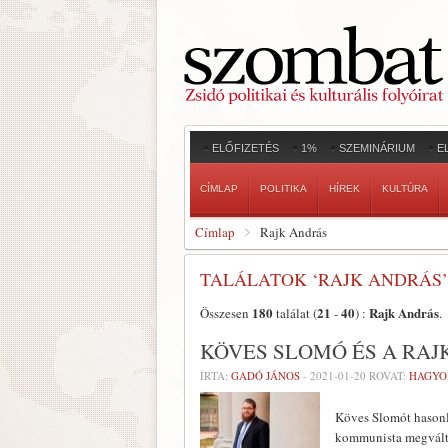
ELŐFIZETÉS
1%
SZEMINÁRIUM
E
CÍMLAP
POLITIKA
HÍREK
KULTÚRA
Címlap
Rajk András
TALÁLATOK ‘RAJK ANDRÁS’
180
21
40
Rajk András
Összesen
találat (
-
) :
.
KÖVES SLOMÓ ÉS A RAJ
ÍRTA:
GADÓ JÁNOS
-
2021-01-20
ROVAT:
HAGY
Köves Slomót hasonl
kommunista megváltás