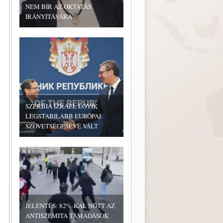
NEM BÍR AZ OKTATÁS
IRÁNYÍTÁSÁRA”
SZERBIA IZRAEL EGYIK
LEGSTABILABB EURÓPAI
SZÖVETSÉGESÉVÉ VÁLT
JELENTÉS: 82%-KAL NŐTT AZ
ANTISZEMITA TÁMADÁSOK