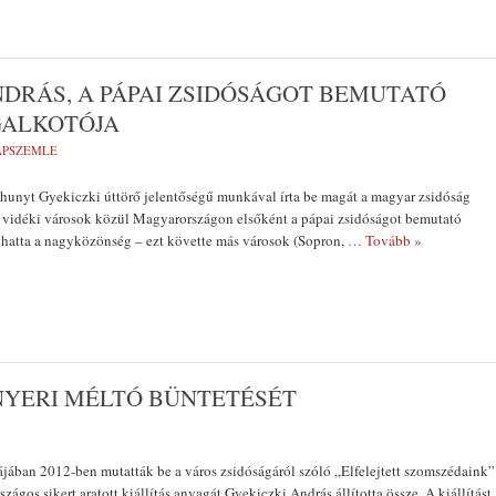
DRÁS, A PÁPAI ZSIDÓSÁGOT BEMUTATÓ
GALKOTÓJA
LAPSZEMLE
lhunyt Gyekiczki úttörő jelentőségű munkával írta be magát a magyar zsidóság
A vidéki városok közül Magyarországon elsőként a pápai zsidóságot bemutató
láthatta a nagyközönség – ezt követte más városok (Sopron,
… Tovább »
YERI MÉLTÓ BÜNTETÉSÉT
jában 2012-ben mutatták be a város zsidóságáról szóló „Elfelejtett szomszédaink”
rszágos sikert aratott kiállítás anyagát Gyekiczki András állította össze. A kiállítást