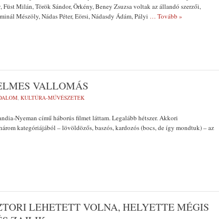
 Füst Milán, Török Sándor, Örkény, Beney Zsuzsa voltak az állandó szerzői,
lminál Mészöly, Nádas Péter, Eörsi, Nádasdy Ádám, Pályi
… Tovább »
ELMES VALLOMÁS
DALOM
,
KULTÚRA-MŰVÉSZETEK
ndia-Nyeman című háborús filmet láttam. Legalább hétszer. Akkori
árom kategóriájából – lövöldözős, baszós, kardozós (bocs, de így mondtuk) – az
TORI LEHETETT VOLNA, HELYETTE MÉGIS