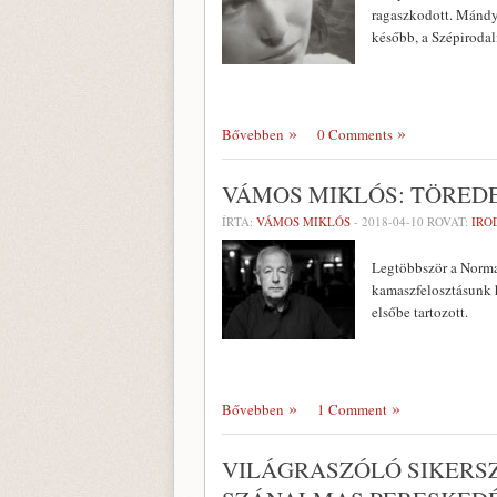
ragaszkodott. Mándy,
később, a Szépiroda
Bővebben
0 Comments
VÁMOS MIKLÓS: TÖRED
ÍRTA:
VÁMOS MIKLÓS
-
2018-04-10
ROVAT:
IRO
Legtöbbször a Norma
kamaszfelosztásunk h
elsőbe tartozott.
Bővebben
1 Comment
VILÁGRASZÓLÓ SIKERSZ