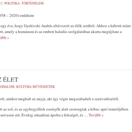
AT:
POLITIKA
,
TÖRTÉNELEM
958 – 2020) emlékére
 egy éve, hogy Gyekiczki András eltávozott az élők sorából. Ahhoz a háború utáni
tt, amely a humánum és az emberi haladás szolgálatában akarta megújítani a
ább »
Z ÉLET
RODALOM
,
KULTÚRA-MŰVÉSZETEK
volt, amikor meghalt az anyja, aki így végre megszabadult a szenvedéseitől.
tt az eső, és az egybegyűltek esernyők alatt szorongtak a kibuc apró temetőjében.
servesen sírt. Évekig odaadóan ápolta a feleségét, és
… Tovább »