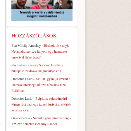
HOZZÁSZÓLÁSOK
Eva Mihály Amichay
-
Elrabolt túsz anyja
Netanjahunak: „A lányom egy hamaszos
unokával térhet haza”
sós csaba
-
Szakály Sándor: Horthy a
budapesti zsidóság megmentője volt
Domotor Laslo
-
Az IDF gyanúja szerint a
Hamász tüzérsége okozta a halálos tüzet
Rafahban
Domotor Laslo
-
Belgium: palesztinpárti
tömeg rátámadt egy izraeli turistára, eltörték
az állkapcsát
Gavriel Zeevi
-
Sáptól a gízai piramisokig –
125 éve született Benamy Sándor