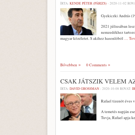
ÍRTA:
KENDE PÉTER (PÁRIZS)
-
2020-11-02
ROV
Gyekiczki András (1
2021 júliusában lesz
nemzedékhez tartozo
magyar közéletet. S akihez hasonlóból
… Tov
Bővebben
0 Comments
CSAK JÁTSZIK VELEM A
ÍRTA:
DAVID GROSSMAN
-
2020-10-08
ROVAT:
I
Rafael tizenöt éves 
A temetés napján ese
Tuvja, Rafael apja ke