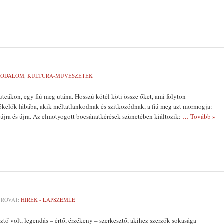
RODALOM
,
KULTÚRA-MŰVÉSZETEK
utcákon, egy fiú meg utána. Hosszú kötél köti össze őket, ami folyton
ókelők lábába, akik méltatlankodnak és szitkozódnak, a fiú meg azt mormogja:
, újra és újra. Az elmotyogott bocsánatkérések szünetében kiáltozik:
… Tovább »
ROVAT:
HÍREK - LAPSZEMLE
tő volt, legendás – értő, érzékeny – szerkesztő, akihez szerzők sokasága