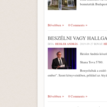
bemutatták Budapeste
Bővebben
0 Comments
BESZÉLNI VAGY HALLGA
ÍRTA:
HEISLER ANDRÁS
-
2019-09-27
ROVAT:
HÍ
Heisler András köszö
Shana Tova 5780.
Bonyolultak a zsidó 
ember”. Szent könyveinkben, például az Atyák
Bővebben
0 Comments