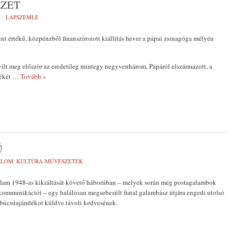
EZET
 - LAPSZEMLE
int értékű, közpénzből finanszírozott kiállítás hever a pápai zsinagóga mélyén
yílt meg először az eredetileg mintegy negyvenhárom, Pápáról elszármazott, a
lékét
… Tovább »
Ú
ALOM
,
KULTÚRA-MŰVÉSZETEK
Állam 1948-as kikiáltását követő háborúban – melyek során még postagalambok
i kommunikációt – egy halálosan megsebesült fiatal galambász útjára engedi utolsó
 búcsúajándékot küldve távoli kedvesének.