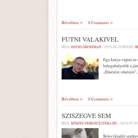
Bővebben
0 Comments
FUTNI VALAKIVEL
ÍRTA:
DAVID GROSSMAN
-
2019-04-29
ROVAT:
I
Egy kutya vágtat az 
belegabalyodik a jár
„Elnézést, elnézést”
Bővebben
0 Comments
SZISZEGVE SEM
ÍRTA:
KŐSZEG FERENC/LITERA.HU
-
2018-07-09
Könyvkiadói szerkesz