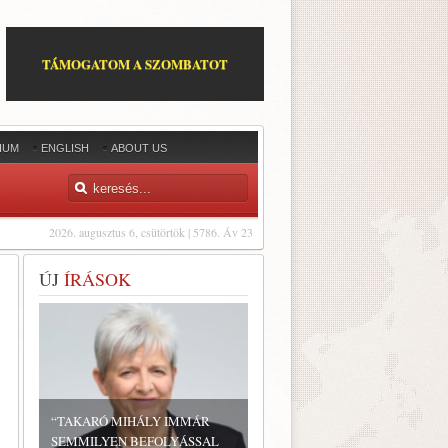
TÁMOGATOM A SZOMBATOT
IUM
ENGLISH
ABOUT US
2026. augusztus 6, csütörtök | 5786. Áv 23
ÚJ
ÍRÁSOK
“TAKARÓ MIHÁLY IMMÁR
SEMMILYEN BEFOLYÁSSAL