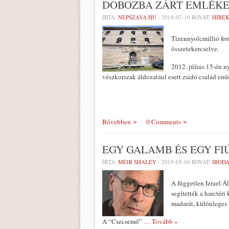
DOBOZBA ZÁRT EMLÉK
ÍRTA:
NEPSZAVA.HU
-
2019-07-16
ROVAT:
HÍREK
Tizennyolcmillió for
összetekercselve.
2012. július 15-én n
vészkorszak áldozatául esett zsidó család em
Bővebben
0 Comments
EGY GALAMB ÉS EGY FI
ÍRTA:
MEIR SHALEV
-
2019-05-04
ROVAT:
IROD
A független Izrael 
segítették a harctér
madarát, különleges
A “Csecsemő”
… Tovább »