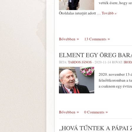
vették észre, hogy s
Ötoldalas interjút adott
… Tovább »
Bővebben
13 Comments
ELMENT EGY ÖREG BAR
ÍRTA:
TARDOS JÁNOS
-
2020-11-14
ROVAT:
IRO
2020. november 13-án
felnőttkoromban a ta
a csaknem egy évtize
Bővebben
0 Comments
„HOVÁ TŰNTEK A PÁPAI 