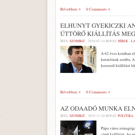
Bővebben
0 Comments
ELHUNYT GYEKICZKI AN
ÚTTÖRŐ KIÁLLÍTÁS ME
ÍRTA:
SZOMBAT
-
2020-07-14
ROVAT:
HÍREK - 
A 62 éves korában e
kutatóinak sorába. 
korszerű kiállítást 
Bővebben
0 Comments
AZ ODAADÓ MUNKA ELN
ÍRTA:
SZOMBAT
-
2019-11-20
ROVAT:
POLITIKA
Pápa város zsinagógá
című kiállítást. Az o