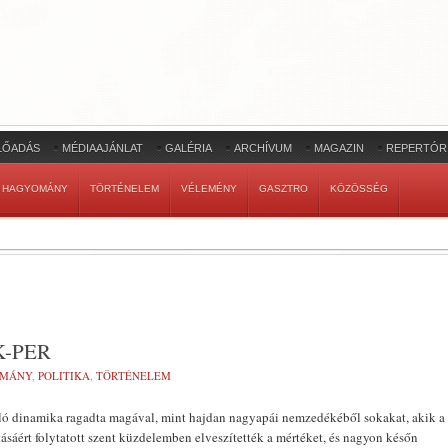
LŐADÁS
MÉDIAAJÁNLAT
GALÉRIA
ARCHÍVUM
MAGAZIN
REPERTÓR
HAGYOMÁNY
TÖRTÉNELEM
VÉLEMÉNY
GASZTRO
KÖZÖSSÉG
K-PER
OMÁNY
,
POLITIKA
,
TÖRTÉNELEM
ó dinamika ragadta magával, mint hajdan nagyapái nemzedékéből sokakat, akik a
áért folytatott szent küzdelemben elveszítették a mértéket, és nagyon későn