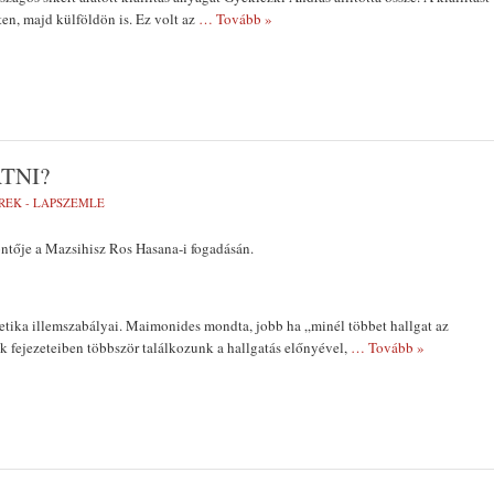
n, majd külföldön is. Ez volt az
… Tovább »
TNI?
REK - LAPSZEMLE
ntője a Mazsihisz Ros Hasana-i fogadásán.
etika illemszabályai. Maimonides mondta, jobb ha „minél többet hallgat az
 fejezeteiben többször találkozunk a hallgatás előnyével,
… Tovább »