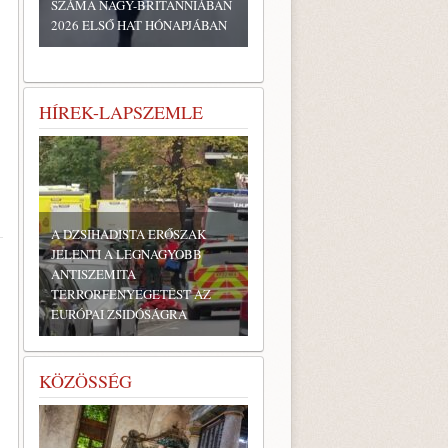
SZÁMA NAGY-BRITANNIÁBAN
2026 ELSŐ HAT HÓNAPJÁBAN
HÍREK-LAPSZEMLE
A DZSIHADISTA ERŐSZAK
JELENTI A LEGNAGYOBB
ANTISZEMITA
TERRORFENYEGETÉST AZ
EURÓPAI ZSIDÓSÁGRA
KÖZÖSSÉG