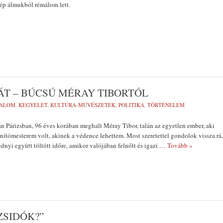
zép álmukból rémálom lett.
ÁT – BÚCSÚ MÉRAY TIBORTÓL
DALOM
,
KEGYELET
,
KULTÚRA-MŰVÉSZETEK
,
POLITIKA
,
TÖRTÉNELEM
 Párizsban, 96 éves korában meghalt Méray Tibor, talán az egyetlen ember, aki
nítómesterem volt, akinek a védence lehettem. Most szeretettel gondolok vissza rá,
dnyi együtt töltött időre, amikor valójában felnőtt és igazi
… Tovább »
ZSIDÓK?”