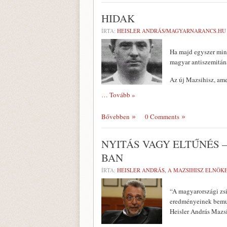
HIDAK
ÍRTA:
HEISLER ANDRÁS/MAGYARNARANCS.HU
Ha majd egyszer mind
magyar antiszemitána
Az új Mazsihisz, ame
… Tovább »
Bővebben
0 Comments
NYITÁS VAGY ELTŰNÉS 
BAN
ÍRTA:
HEISLER ANDRÁS, A MAZSIHISZ ELNÖK
“A magyarországi zsi
eredményeinek bemut
Heisler András Mazs