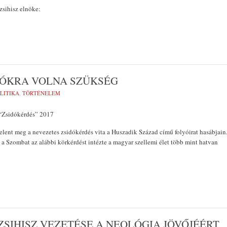
zsihisz elnöke:
DÓKRA VOLNA SZÜKSÉG
LITIKA
,
TÖRTÉNELEM
“Zsidókérdés” 2017
elent meg a nevezetes zsidókérdés vita a Huszadik Század című folyóirat hasábjain
a Szombat az alábbi körkérdést intézte a magyar szellemi élet több mint hatvan
ZSIHISZ VEZETÉSE A NEOLÓGIA JÖVŐJÉÉRT