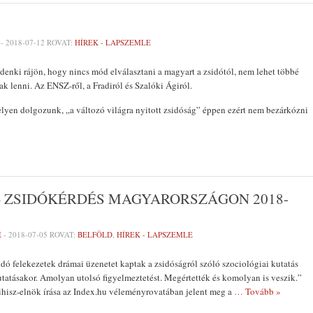
-
2018-07-12
ROVAT:
HÍREK - LAPSZEMLE
enki rájön, hogy nincs mód elválasztani a magyart a zsidótól, nem lehet többé
k lenni. Az ENSZ-ről, a Fradiról és Szalóki Ágiról.
lyen dolgozunk, „a változó világra nyitott zsidóság” éppen ezért nem bezárkózni
– ZSIDÓKÉRDÉS MAGYARORSZÁGON 2018-
E
-
2018-07-05
ROVAT:
BELFÖLD
,
HÍREK - LAPSZEMLE
dó felekezetek drámai üzenetet kaptak a zsidóságról szóló szociológiai kutatás
atásakor. Amolyan utolsó figyelmeztetést. Megértették és komolyan is veszik.”
ihisz-elnök írása az Index.hu véleményrovatában jelent meg a
… Tovább »