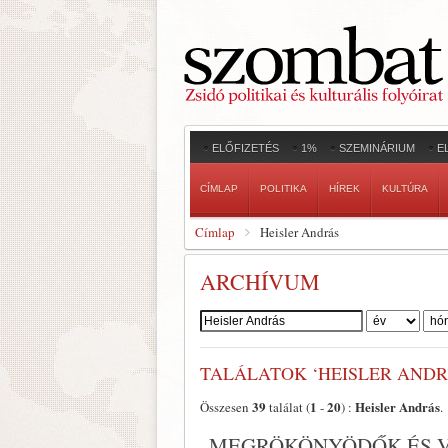
ELŐFIZETÉS
1%
SZEMINÁRIUM
E
CÍMLAP
POLITIKA
HÍREK
KULTÚRA
Címlap
Heisler András
ARCHÍVUM
Szerző:
TALÁLATOK ‘HEISLER ANDR
39
1
20
Heisler András
Összesen
találat (
-
) :
.
„MEGRÖKÖNYÖDŐK ÉS V