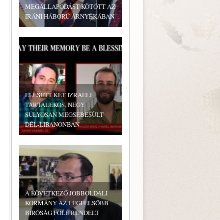
MEGÁLLAPODÁST KÖTÖTT AZ
IRÁNI HÁBORÚ ÁRNYÉKÁBAN
ELESETT KÉT IZRAELI
TARTALÉKOS, NÉGY
SÚLYOSAN MEGSEBESÜLT
DÉL-LIBANONBAN
k
A KÖVETKEZŐ JOBBOLDALI
KORMÁNY AZ LEGFELSŐBB
BÍRÓSÁG FÖLÉ RENDELT