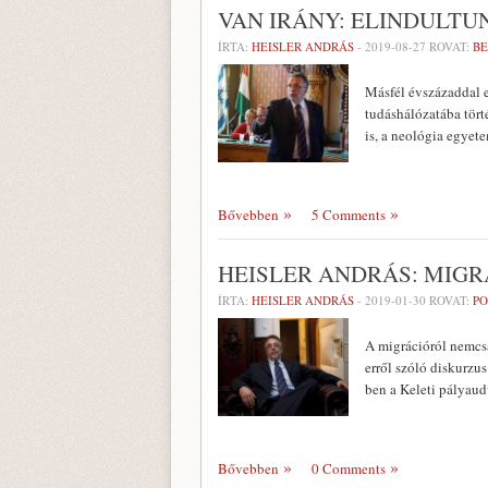
VAN IRÁNY: ELINDULTU
ÍRTA:
HEISLER ANDRÁS
-
2019-08-27
ROVAT:
BE
Másfél évszázaddal e
tudáshálózatába tört
is, a neológia egyete
Bővebben
5 Comments
HEISLER ANDRÁS: MIGR
ÍRTA:
HEISLER ANDRÁS
-
2019-01-30
ROVAT:
PO
A migrációról nemcsa
erről szóló diskurzu
ben a Keleti pályaud
Bővebben
0 Comments