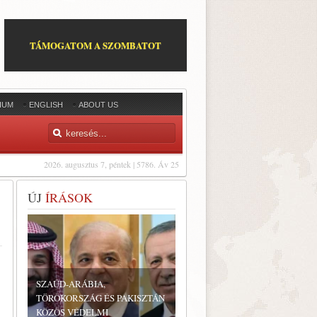
TÁMOGATOM A SZOMBATOT
IUM
ENGLISH
ABOUT US
2026. augusztus 7, péntek | 5786. Áv 25
ÚJ
ÍRÁSOK
SZAÚD-ARÁBIA,
TÖRÖKORSZÁG ÉS PAKISZTÁN
KÖZÖS VÉDELMI