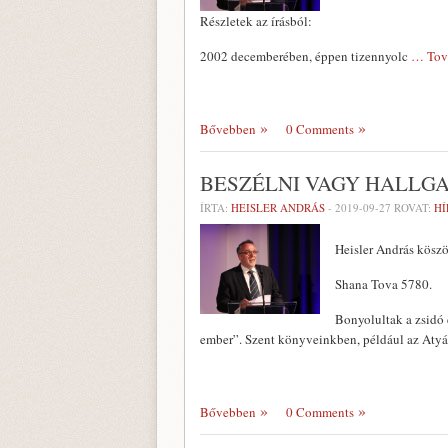
Részletek az írásból:
2002 decemberében, éppen tizennyolc
… Tov
Bővebben
0 Comments
BESZÉLNI VAGY HALLGA
ÍRTA:
HEISLER ANDRÁS
-
2019-09-27
ROVAT:
HÍ
Heisler András köszö
Shana Tova 5780.
Bonyolultak a zsidó 
ember”. Szent könyveinkben, például az Atyák
Bővebben
0 Comments