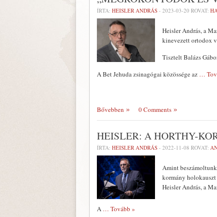
ÍRTA:
HEISLER ANDRÁS
-
2023-03-20
ROVAT:
H
Heisler András, a M
kinevezett ortodox v
Tisztelt Balázs Gábo
A Bet Jehuda zsinagógai közössége az
… Tov
Bővebben
0 Comments
HEISLER: A HORTHY-KO
ÍRTA:
HEISLER ANDRÁS
-
2022-11-08
ROVAT:
AN
Amint beszámoltunk 
kormány holokauszt 
Heisler András, a Ma
A
… Tovább »