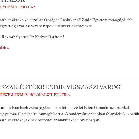
AGYOMÁNY
,
POLITIKA
azsihisz elnöke válaszol az Országos Rabbiképző-Zsidó Egyetem zsinagógájába
égzettségű vallási vezető kapcsán felmerült kérdésekre.
r Rektorhelyettes Úr, Kedves Barátom!
ább »
RSZAK ÉRTÉKRENDJE VISSZASZIVÁROG
TISZEMITIZMUS
,
HOLOKAUSZT
,
POLITIKA
róla, a Rumbach zsinagógában mondott beszédet Ellen Germain, az amerikai
ügyekben illetékes különmegbízottja. A rendezvényen többen felszólaltak, köztü
zsihisz elnöke, akinek beszédét az alábbiakban olvashatják.