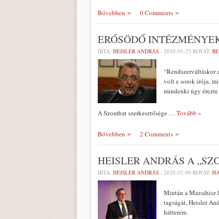
Bővebben
0 Comments
ERŐSÖDŐ INTÉZMÉNYE
ÍRTA:
HEISLER ANDRÁS
-
2020-05-23
ROVAT:
BE
“Rendszerváltáskor a
volt e sorok írója, m
mindenki úgy érezte
A Szombat szerkesztősége
… Tovább »
Bővebben
2 Comments
HEISLER ANDRÁS A „SZ
ÍRTA:
HEISLER ANDRÁS
-
2020-02-09
ROVAT:
H
Miután a Mazsihisz l
tagságát, Heisler An
hátterére.