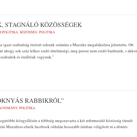
K, STAGNÁLÓ KÖZÖSSÉGEK
LPOLITIKA
,
KÖZÖSSÉG
,
POLITIKA
z igazi szabadság érzését sokunk számára a Mazsike megalakulása jelentette. Ott
int ahogy sok száz lelkes zsidó értelmiségi, meg persze nem zsidó barátaink, s akkor
 szabadok és önállóak vagyunk.”
OKNYÁS RABBIKRÓL”
AGYOMÁNY
,
POLITIKA
egutóbbi közgyűlésén a többség megszavazta a két reformzsidó közösség társult
drás Mazsihisz-elnök facebook oldalán hosszabb írásban világított rá a döntés