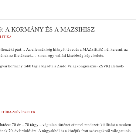
G: A KORMÁNY ÉS A MAZSIHISZ
LITIKA
enzéki párt… Az ellenzékiség hiányát tévedés a MAZSIHISZ-nél keresni, az
nének az illetékesek… s nem egy vallási kisebbség képviselete.
agyar kormány több tagja fogadta a Zsidó Világkongresszus (ZSVK) alelnök-
ULTÚRA-MŰVÉSZETEK
 Intézet 70 év – 70 tárgy – végtelen történet címmel rendezett kiállítást a modern
sének 70. évfordulójára. A tárgyakból és a köréjük írott szövegekből válogatunk.