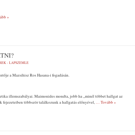
ább »
TNI?
REK - LAPSZEMLE
ntője a Mazsihisz Ros Hasana-i fogadásán.
etika illemszabályai. Maimonides mondta, jobb ha „minél többet hallgat az
 fejezeteiben többször találkozunk a hallgatás előnyével,
… Tovább »