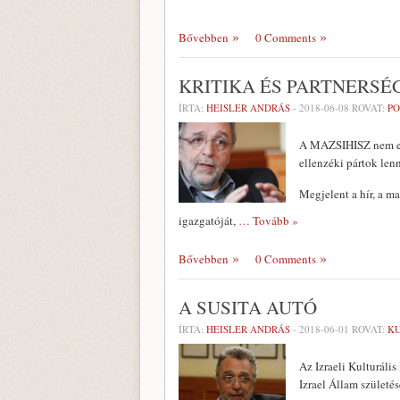
Bővebben
0 Comments
KRITIKA ÉS PARTNERSÉ
ÍRTA:
HEISLER ANDRÁS
-
2018-06-08
ROVAT:
PO
A MAZSIHISZ nem ell
ellenzéki pártok len
Megjelent a hír, a m
igazgatóját,
… Tovább »
Bővebben
0 Comments
A SUSITA AUTÓ
ÍRTA:
HEISLER ANDRÁS
-
2018-06-01
ROVAT:
K
Az Izraeli Kulturális
Izrael Állam születé