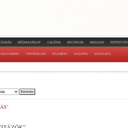
LŐADÁS
MÉDIAAJÁNLAT
GALÉRIA
ARCHÍVUM
MAGAZIN
REPERTÓR
HAGYOMÁNY
TÖRTÉNELEM
VÉLEMÉNY
GASZTRO
KÖZÖSSÉG
ÁS’
ITÁZÓK”