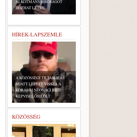
ALKOTMÁNYBÍRÓSÁGOT
HOZHAT LÉTRE
HÍREK-LAPSZEMLE
A KÖZÖSSÉGI TILTAKOZÁS
MIATT LÉPETT VISSZA A
KORÁBBI NEONÁCI BRIT
KÉPVISELŐJELÖLT
KÖZÖSSÉG