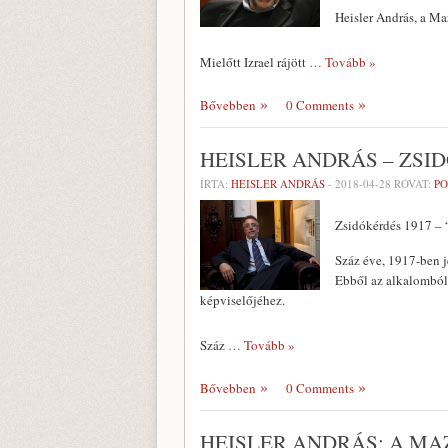
Heisler András, a Ma
Mielőtt Izrael rájött
… Tovább »
Bővebben
0 Comments
HEISLER ANDRÁS – ZSI
ÍRTA:
HEISLER ANDRÁS
-
2018-04-28
ROVAT:
PO
Zsidókérdés 1917 – 
Száz éve, 1917-ben j
Ebből az alkalomból 
képviselőjéhez.
Száz
… Tovább »
Bővebben
0 Comments
HEISLER ANDRÁS: A MA