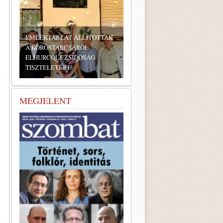
EMLÉKTÁBLÁT ÁLLÍTOTTAK
A KÖRÖSTARCSÁRÓL
ELHURCOLT ZSIDÓSÁG
TISZTELETÉRE
MEGJELENT