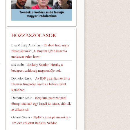
HOZZÁSZÓLÁSOK
Eva Mihály Amichay
-
Elrabolt túsz anyja
Netanjahunak: „A lányom egy hamaszos
unokával térhet haza”
sós csaba
-
Szakály Sándor: Horthy a
budapesti zsidóság megmentője volt
Domotor Laslo
-
Az IDF gyanúja szerint a
Hamász tüzérsége okozta a halálos tüzet
Rafahban
Domotor Laslo
-
Belgium: palesztinpárti
tömeg rátámadt egy izraeli turistára, eltörték
az állkapcsát
Gavriel Zeevi
-
Sáptól a gízai piramisokig –
125 éve született Benamy Sándor