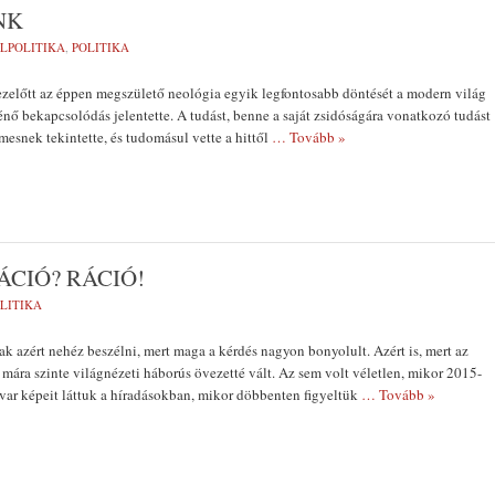
NK
LPOLITIKA
,
POLITIKA
zelőtt az éppen megszülető neológia egyik legfontosabb döntését a modern világ
énő bekapcsolódás jelentette. A tudást, benne a saját zsidóságára vonatkozó tudást
mesnek tekintette, és tudomásul vette a hittől
… Tovább »
ÁCIÓ? RÁCIÓ!
LITIKA
k azért nehéz beszélni, mert maga a kérdés nagyon bonyolult. Azért is, mert az
s mára szinte világnézeti háborús övezetté vált. Az sem volt véletlen, mikor 2015-
var képeit láttuk a híradásokban, mikor döbbenten figyeltük
… Tovább »