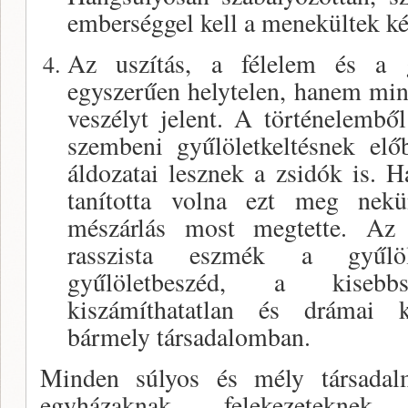
emberséggel kell a menekültek ké
Az uszítás, a félelem és a g
egyszerűen helytelen, hanem min
veszélyt jelent. A történelembő
szembeni gyűlöletkeltésnek előb
áldozatai lesznek a zsidók is. 
tanította volna ezt meg nekü
mészárlás most megtette. Az 
rasszista eszmék a gyűlöl
gyűlöletbeszéd, a kisebb
kiszámíthatatlan és drámai k
bármely társadalomban.
Minden súlyos és mély társadalm
egyházaknak, felekezeteknek 