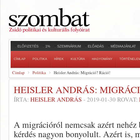
ELŐFIZETÉS
1%
SZEMINÁRIUM
ELŐADÁS
MÉDIAAJÁNLAT
CÍMLAP
POLITIKA
HÍREK
KULTÚRA
HAGYOMÁNY
TÖRTÉNELE
Címlap
Politika
Heisler András: Migráció? Ráció!
HEISLER ANDRÁS: MIGRÁCI
ÍRTA:
HEISLER ANDRÁS
-
2019-01-30
ROVAT:
A migrációról nemcsak azért nehéz 
kérdés nagyon bonyolult. Azért is, m