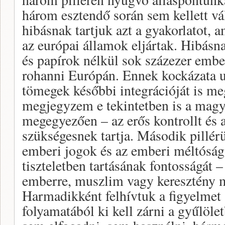
három esztendő során sem kellett vá
hibásnak tartjuk azt a gyakorlatot,
az európai államok eljártak. Hibásn
és papírok nélkül sok százezer embe
rohanni Európán. Ennek kockázata u
tömegek későbbi integrációját is me
megjegyzem e tekintetben is a magy
megegyezően – az erős kontrollt és a
szükségesnek tartja. Második pillé
emberi jogok és az emberi méltóság
tiszteletben tartásának fontosságát
emberre, muszlim vagy keresztény m
Harmadikként felhívtuk a figyelmet 
folyamatából ki kell zárni a gyűlöle