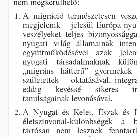
nem megkerülhető:
A migráció természetesen veszél
megjelenik – jelesül Európa nyug
veszélyeket teljes bizonyosságg
nyugati világ államainak inten
együttműködésével azok jele
nyugati társadalmaknak külö
„migráns hátterű” gyermeke
születettek – oktatásával, integr
eddig kevéssé sikeres inte
tanulságainak levonásával.
A Nyugat és Kelet, Észak és D
életszínvonal-különbségek a 
tartósan nem lesznek fenntart