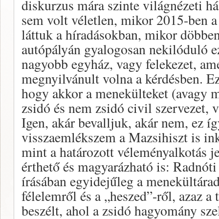
diskurzus mára szinte világnézeti há
sem volt véletlen, mikor 2015-ben a
láttuk a híradásokban, mikor döbben
autópályán gyalogosan nekilóduló ezr
nagyobb egyház, vagy felekezet, ame
megnyilvánult volna a kérdésben. Ez
hogy akkor a menekülteket (avagy 
zsidó és nem zsidó civil szervezet, 
Igen, akár bevalljuk, akár nem, ez íg
visszaemlékszem a Mazsihiszt is ink
mint a határozott véleményalkotás j
érthető és magyarázható is: Radnóti
írásában egyidejűleg a menekültárad
félelemről és a „heszed”-ről, azaz a 
beszélt, ahol a zsidó hagyomány sze