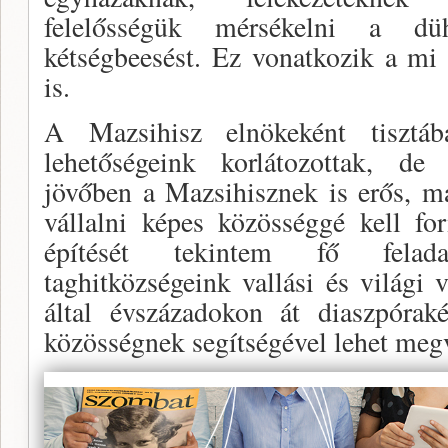
felelősségük mérsékelni a dü
kétségbeesést. Ez vonatkozik a mi
is.
A Mazsihisz elnökeként tisztá
lehetőségeink korlátozottak, d
jövőben a Mazsihisznek is erős, má
vállalni képes közösséggé kell fo
építését tekintem fő felad
taghitközségeink vallási és világi 
által évszázadokon át diaszpórak
közösségnek segítségével lehet megv