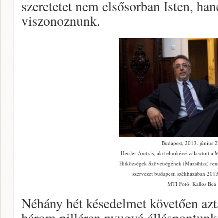
szeretetet nem elsősorban Isten, han
viszonoznunk.
Budapest, 2013. június 2
Heisler András, akit elnökévé választott a
Hitközségek Szövetségének (Mazsihisz) ren
szervezet budapesti székházában 2013
MTI Fotó: Kallos Bea
Néhány hét késedelmet követően azt
három pilléren nyugvó álláspontunk