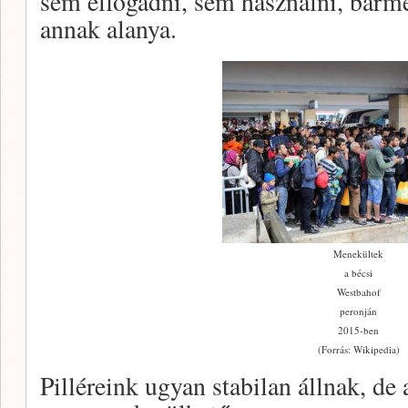
sem elfogadni, sem használni, bárm
annak alanya.
Menekültek
a bécsi
Westbahof
peronján
2015-ben
(Forrás: Wikipedia)
Pilléreink ugyan stabilan állnak, de