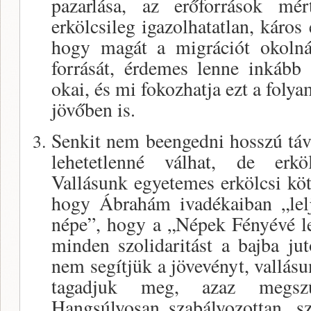
pazarlása, az erőforrások mér
erkölcsileg igazolhatatlan, káros 
hogy magát a migrációt okoln
forrását, érdemes lenne inkább 
okai, és mi fokozhatja ezt a folya
jövőben is.
Senkit nem beengedni hosszú távo
lehetetlenné válhat, de erkö
Vallásunk egyetemes erkölcsi köt
hogy Ábrahám ivadékaiban „lel
népe”, hogy a „Népek Fényévé 
minden szolidaritást a bajba jut
nem segítjük a jövevényt, vallásu
tagadjuk meg, azaz megszű
Hangsúlyosan szabályozottan, sz