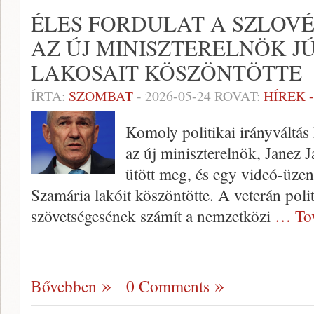
ÉLES FORDULAT A SZLOVÉ
AZ ÚJ MINISZTERELNÖK J
LAKOSAIT KÖSZÖNTÖTTE
ÍRTA:
SZOMBAT
-
2026-05-24
ROVAT:
HÍREK 
Komoly politikai irányváltás
az új miniszterelnök, Janez J
ütött meg, és egy videó-üzen
Szamária lakóit köszöntötte. A veterán pol
szövetségesének számít a nemzetközi
… To
Bővebben
0 Comments