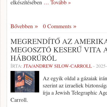
elkészítésében
… Tovább »
Bővebben
0 Comments
MEGRENDÍTŐ AZ AMERIKAI
MEGOSZTÓ KESERŰ VITA 
HÁBORÚRÓL
ÍRTA:
JTA/ANDREW SILOW-CARROLL
-
2025
Az egyik oldal a gázaiak irán
szerint az izraeliek biztonsá
írja a Jewish Telegraphic A
Carroll.