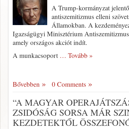
A Trump-kormányzat jelentőse
antiszemitizmus elleni szövet
Államokban. A kezdeményez
Igazságügyi Minisztérium Antiszemitizmus 
amely országos akciót indít.
A munkacsoport
… Tovább »
Bővebben
0 Comments
“A MAGYAR OPERAJÁTSZÁS
ZSIDÓSÁG SORSA MÁR SZI
KEZDETEKTŐL ÖSSZEFON