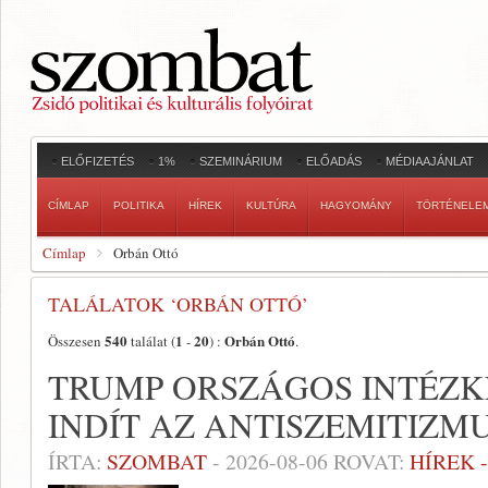
ELŐFIZETÉS
1%
SZEMINÁRIUM
ELŐADÁS
MÉDIAAJÁNLAT
CÍMLAP
POLITIKA
HÍREK
KULTÚRA
HAGYOMÁNY
TÖRTÉNELE
Címlap
Orbán Ottó
TALÁLATOK ‘ORBÁN OTTÓ’
540
1
20
Orbán Ottó
Összesen
találat (
-
) :
.
TRUMP ORSZÁGOS INTÉZ
INDÍT AZ ANTISZEMITIZM
ÍRTA:
SZOMBAT
-
2026-08-06
ROVAT:
HÍREK 