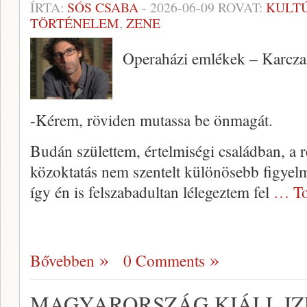
ÍRTA:
SÓS CSABA
-
2026-06-09
ROVAT:
KULT
TÖRTÉNELEM
,
ZENE
Operaházi emlékek – Karcza
-Kérem, röviden mutassa be önmagát.
Budán születtem, értelmiségi családban, a r
közoktatás nem szentelt különösebb figyel
így én is felszabadultan lélegeztem fel
… To
Bővebben
0 Comments
MAGYARORSZÁG KIÁLL IZ