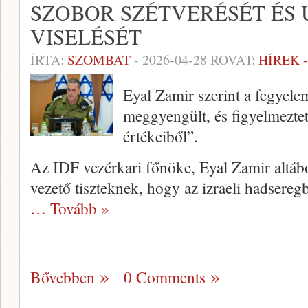
SZOBOR SZÉTVERÉSÉT ÉS 
VISELÉSÉT
ÍRTA:
SZOMBAT
-
2026-04-28
ROVAT:
HÍREK 
Eyal Zamir szerint a fegyele
meggyengült, és figyelmezte
értékeiből”.
Az IDF vezérkari főnöke, Eyal Zamir altáb
vezető tiszteknek, hogy az izraeli hadsereg
… Tovább »
Bővebben
0 Comments