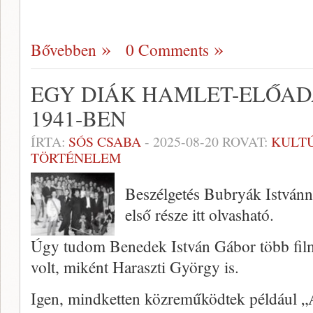
Bővebben
0 Comments
EGY DIÁK HAMLET-ELŐAD
1941-BEN
ÍRTA:
SÓS CSABA
-
2025-08-20
ROVAT:
KULT
TÖRTÉNELEM
Beszélgetés Bubryák Istvánna
első része itt olvasható.
Úgy tudom Benedek István Gábor több film
volt, miként Haraszti György is.
Igen, mindketten közreműködtek például „