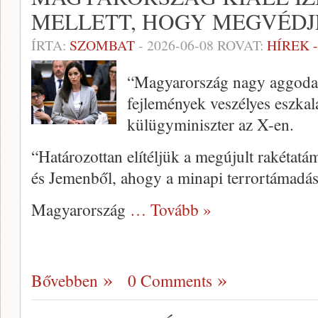
MELLETT, HOGY MEGVÉDJ
ÍRTA:
SZOMBAT
-
2026-06-08
ROVAT:
HÍREK 
“Magyarország nagy aggodal
fejlemények veszélyes eszkal
külügyminiszter az X-en.
“Határozottan elítéljük a megújult rakétat
és Jemenből, ahogy a minapi terrortámadás
Magyarország
… Tovább »
Bővebben
0 Comments