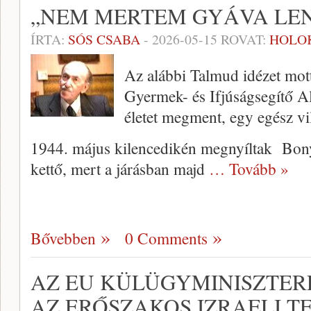
„NEM MERTEM GYÁVA LEN
ÍRTA:
SÓS CSABA
-
2026-05-15
ROVAT:
HOLO
Az alábbi Talmud idézet mot
Gyermek- és Ifjúságsegítő Al
életet megment, egy egész 
1944. május kilencedikén megnyíltak Bony
kettő, mert a járásban majd
… Tovább »
Bővebben
0 Comments
AZ EU KÜLÜGYMINISZTER
AZ ERŐSZAKOS IZRAELI T