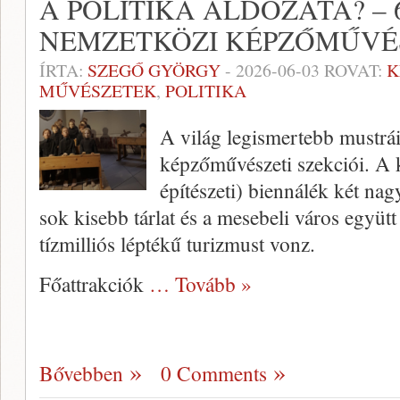
A POLITIKA ÁLDOZATA? – 
NEMZETKÖZI KÉPZŐMŰVÉS
ÍRTA:
SZEGŐ GYÖRGY
-
2026-06-03
ROVAT:
K
MŰVÉSZETEK
,
POLITIKA
A világ legismertebb mustrái
képzőművészeti szekciói. A 
építészeti) biennálék két na
sok kisebb tárlat és a mesebeli város együt
tízmilliós léptékű turizmust vonz.
Főattrakciók
… Tovább »
Bővebben
0 Comments