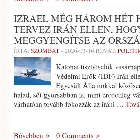
IZRAEL MÉG HÁROM HÉT
TERVEZ IRÁN ELLEN, HO
MEGGYENGÍTSE AZ ORSZÁ
ÍRTA:
SZOMBAT
-
2026-03-16
ROVAT:
POLITI
Katonai tisztviselők vasárnap
Védelmi Erők (IDF) Irán elle
Egyesült Államokkal közösen 
halad, sőt gyorsabban is, mint eredetileg 
várhatóan tovább fokozzák az iráni
… Tová
Bővebben
0 Comments