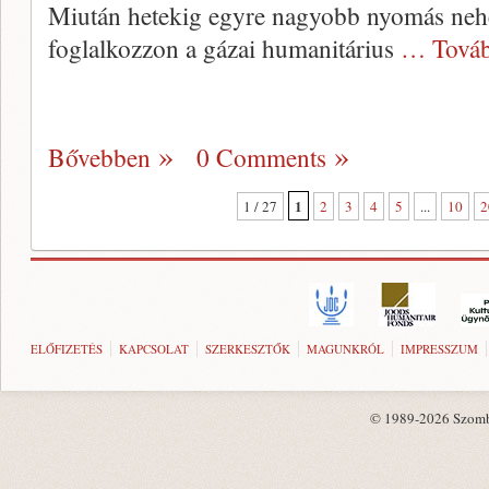
Miután hetekig egyre nagyobb nyomás nehe
foglalkozzon a gázai humanitárius
… Továb
Bővebben
0 Comments
1
1 / 27
2
3
4
5
...
10
2
ELŐFIZETÉS
KAPCSOLAT
SZERKESZTŐK
MAGUNKRÓL
IMPRESSZUM
© 1989-2026 Szombat