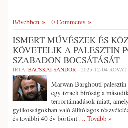
Bővebben
0 Comments
ISMERT MŰVÉSZEK ÉS KÖ
KÖVETELIK A PALESZTIN 
SZABADON BOCSÁTÁSÁT
ÍRTA:
BACSKAI SÁNDOR
-
2025-12-04
ROVAT
Marwan Barghouti palesztin p
egy izraeli bíróság a második
terrortámadások miatt, amelye
gyilkosságokban való állítólagos részvételéé
és további 40 év börtönt
… Tovább »