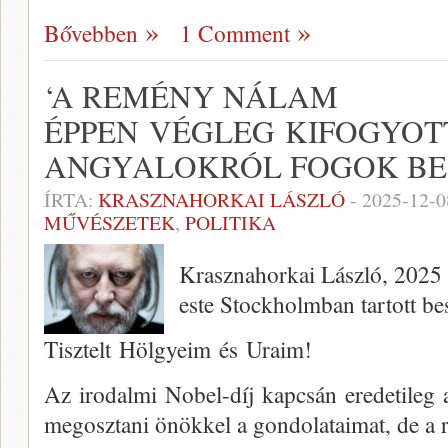
Bővebben
1 Comment
‘A REMÉNY NÁLAM
ÉPPEN VÉGLEG KIFOGYOTT
ANGYALOKRÓL FOGOK BE
ÍRTA:
KRASZNAHORKAI LÁSZLÓ
-
2025-12-0
MŰVÉSZETEK
,
POLITIKA
Krasznahorkai László, 2025 
este Stockholmban tartott be
Tisztelt Hölgyeim és Uraim!
Az irodalmi Nobel-díj kapcsán eredetileg
megosztani önökkel a gondolataimat, de a