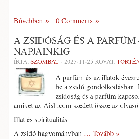
Bővebben
0 Comments
A ZSIDÓSÁG ÉS A PARFÜM
NAPJAINKIG
ÍRTA:
SZOMBAT
-
2025-11-25
ROVAT:
TÖRTÉ
A parfüm és az illatok évezre
be a zsidó gondolkodásban. 
zsidóság és a parfüm kapcsol
amiket az Aish.com szedett össze az olvas
Illat és spiritualitás
A zsidó hagyományban
… Tovább »