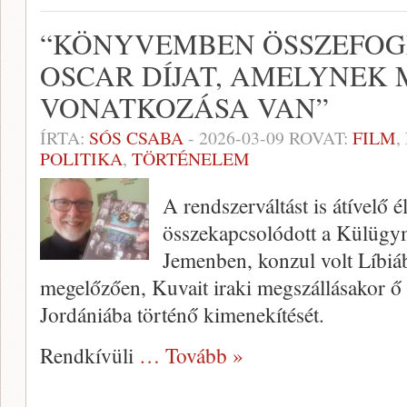
“KÖNYVEMBEN ÖSSZEFOGL
OSCAR DÍJAT, AMELYNEK
VONATKOZÁSA VAN”
ÍRTA:
SÓS CSABA
-
2026-03-09
ROVAT:
FILM
,
POLITIKA
,
TÖRTÉNELEM
A rendszerváltást is átívelő é
összekapcsolódott a Külügym
Jemenben, konzul volt Líbi
megelőzően, Kuvait iraki megszállásakor ő 
Jordániába történő kimenekítését.
Rendkívüli
… Tovább »