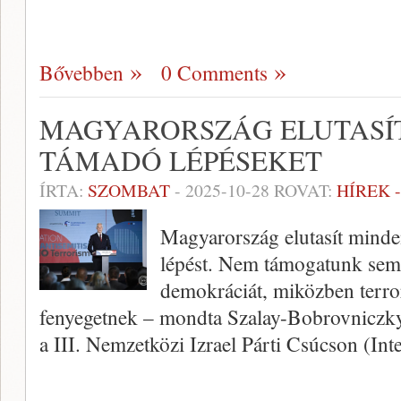
Bővebben
0 Comments
MAGYARORSZÁG ELUTASÍT
TÁMADÓ LÉPÉSEKET
ÍRTA:
SZOMBAT
-
2025-10-28
ROVAT:
HÍREK 
Magyarország elutasít minde
lépést. Nem támogatunk semm
demokráciát, miközben terror
fenyegetnek – mondta Szalay-Bobrovniczky
a III. Nemzetközi Izrael Párti Csúcson (Int