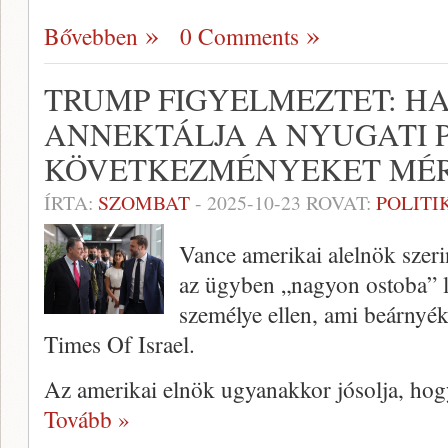
Bővebben
0 Comments
TRUMP FIGYELMEZTET: HA
ANNEKTÁLJA A NYUGATI P
KÖVETKEZMÉNYEKET MÉ
ÍRTA:
SZOMBAT
-
2025-10-23
ROVAT:
POLITI
Vance amerikai alelnök szeri
az ügyben „nagyon ostoba” lé
személye ellen, ami beárnyékol
Times Of Israel.
Az amerikai elnök ugyanakkor jósolja, hog
Tovább »