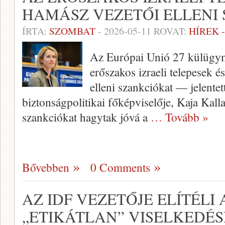
HAMÁSZ VEZETŐI ELLENI
ÍRTA:
SZOMBAT
-
2026-05-11
ROVAT:
HÍREK 
Az Európai Unió 27 külügym
erőszakos izraeli telepesek é
elleni szankciókat — jelente
biztonságpolitikai főképviselője, Kaja Kall
szankciókat hagytak jóvá a
… Tovább »
Bővebben
0 Comments
AZ IDF VEZETŐJE ELÍTÉLI
„ETIKÁTLAN” VISELKEDÉSÉ