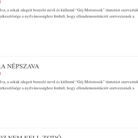
M
lva, a sokak idegeit borzoló nevű és küllemű “Gój Motorosok” tüntetést szervezte
erkesztősége a nyilvánossághoz fordult, hogy ellendemonstrációt szervezzenek a
A NÉPSZAVA
M
lva, a sokak idegeit borzoló nevű és küllemű “Gój Motorosok” tüntetést szervezte
erkesztősége a nyilvánossághoz fordult, hogy ellendemonstrációt szervezzenek a
OZ NEM KELL ZSIDÓ