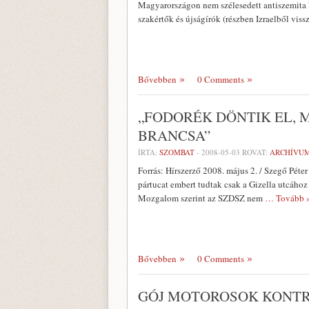
Magyarországon nem szélesedett antiszemita 
szakértők és újságírók (részben Izraelből viss
Bővebben
0 Comments
„FODORÉK DÖNTIK EL,
BRANCSA”
ÍRTA:
SZOMBAT
-
2008-05-03
ROVAT:
ARCHÍVU
Forrás: Hírszerző 2008. május 2. / Szegő Péte
pártucat embert tudtak csak a Gizella utcához 
Mozgalom szerint az SZDSZ nem
… Tovább 
Bővebben
0 Comments
GÓJ MOTOROSOK KONTRA