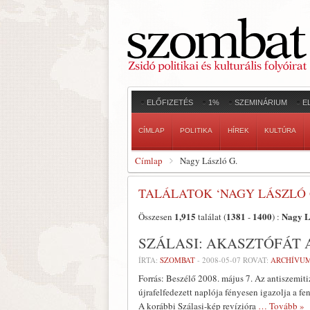
ELŐFIZETÉS
1%
SZEMINÁRIUM
E
CÍMLAP
POLITIKA
HÍREK
KULTÚRA
Címlap
Nagy László G.
TALÁLATOK ‘NAGY LÁSZLÓ 
1,915
1381
1400
Nagy L
Összesen
találat (
-
) :
SZÁLASI: AKASZTÓFÁT
ÍRTA:
SZOMBAT
-
2008-05-07
ROVAT:
ARCHÍVU
Forrás: Beszélő 2008. május 7. Az antiszemit
újrafelfedezett naplója fényesen igazolja a f
A korábbi Szálasi-kép revízióra
… Tovább »