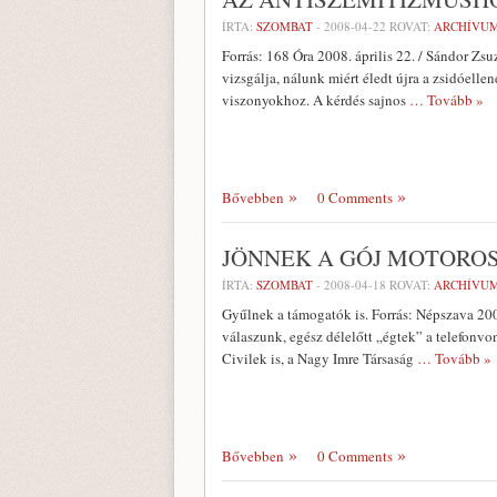
ÍRTA:
SZOMBAT
-
2008-04-22
ROVAT:
ARCHÍVU
Forrás: 168 Óra 2008. április 22. / Sándor Z
vizsgálja, nálunk miért éledt újra a zsidóell
viszonyokhoz. A kérdés sajnos
… Tovább »
Bővebben
0 Comments
JÖNNEK A GÓJ MOTORO
ÍRTA:
SZOMBAT
-
2008-04-18
ROVAT:
ARCHÍVU
Gyűlnek a támogatók is. Forrás: Népszava 200
válaszunk, egész délelőtt „égtek” a telefonvo
Civilek is, a Nagy Imre Társaság
… Tovább »
Bővebben
0 Comments