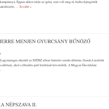
kampánnyá. Éppen akkor talán az igény sem volt meg rá, hiába fejtegették
zaköltözött,
… Tovább »
 MERRE MENJEN GYURCSÁNY BŰNÖZŐ
M
r Lagymatagra sikerült az SZDSZ elleni tüntetés szerda délután, Gonda Lászlóék
csábítani, ahol a liberális párt betiltását követelték. A Magyar Önvédelmi
»
 NÉPSZAVA II.