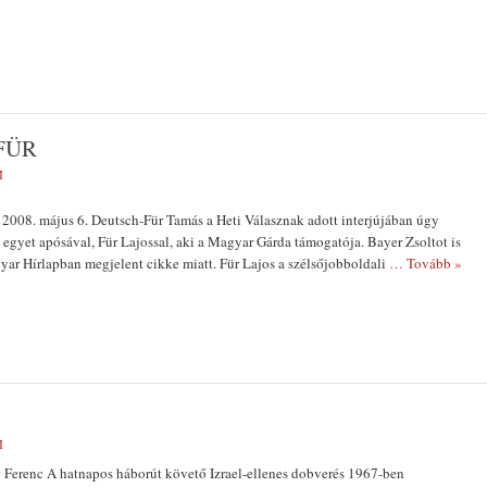
FÜR
M
 2008. május 6. Deutsch-Für Tamás a Heti Válasznak adott interjújában úgy
t egyet apósával, Für Lajossal, aki a Magyar Gárda támogatója. Bayer Zsoltot is
gyar Hírlapban megjelent cikke miatt. Für Lajos a szélsőjobboldali
… Tovább »
M
 Ferenc A hatnapos háborút követő Izrael-ellenes dobverés 1967-ben