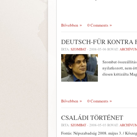
Bővebben
0 Comments
DEUTSCH-FÜR KONTRA 
ÍRTA:
SZOMBAT
-
2008-05-06
ROVAT:
ARCHÍVU
Szombat összeállítás
nyilatkozott, nem ér
élesen kritizálta Ma
Bővebben
0 Comments
CSALÁDI TÖRTÉNET
ÍRTA:
SZOMBAT
-
2008-05-03
ROVAT:
ARCHÍVU
Forrás: Népszabadság 2008. május 3. / Kőszeg