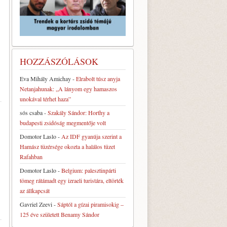
HOZZÁSZÓLÁSOK
Eva Mihály Amichay
-
Elrabolt túsz anyja
Netanjahunak: „A lányom egy hamaszos
unokával térhet haza”
sós csaba
-
Szakály Sándor: Horthy a
budapesti zsidóság megmentője volt
Domotor Laslo
-
Az IDF gyanúja szerint a
Hamász tüzérsége okozta a halálos tüzet
Rafahban
Domotor Laslo
-
Belgium: palesztinpárti
tömeg rátámadt egy izraeli turistára, eltörték
az állkapcsát
Gavriel Zeevi
-
Sáptól a gízai piramisokig –
125 éve született Benamy Sándor