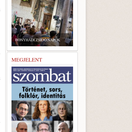
k
BONYHÁDI ZSIDÓ NAPOK
MEGJELENT
k