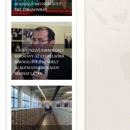
SÚLYOSAN MEGSEBESÜLT
DÉL-LIBANONBAN
A KÖVETKEZŐ JOBBOLDALI
KORMÁNY AZ LEGFELSŐBB
BÍRÓSÁG FÖLÉ RENDELT
ALKOTMÁNYBÍRÓSÁGOT
HOZHAT LÉTRE