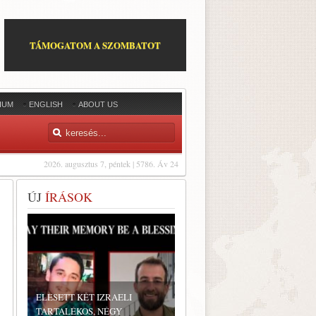
TÁMOGATOM A SZOMBATOT
IUM
ENGLISH
ABOUT US
2026. augusztus 7, péntek | 5786. Áv 24
ÚJ
ÍRÁSOK
ELESETT KÉT IZRAELI
TARTALÉKOS, NÉGY