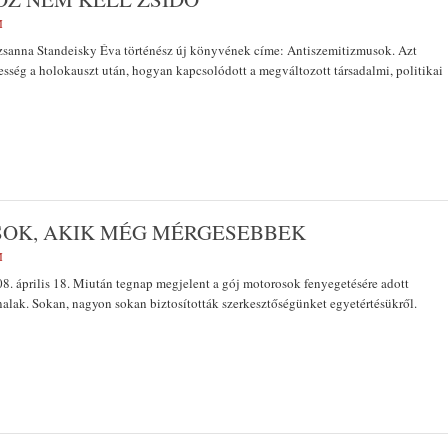
M
suzsanna Standeisky Éva történész új könyvének címe: Antiszemitizmusok. Azt
enesség a holokauszt után, hogyan kapcsolódott a megváltozott társadalmi, politikai
SOK, AKIK MÉG MÉRGESEBBEK
M
8. április 18. Miután tegnap megjelent a gój motorosok fenyegetésére adott
nalak. Sokan, nagyon sokan biztosították szerkesztőségünket egyetértésükről.