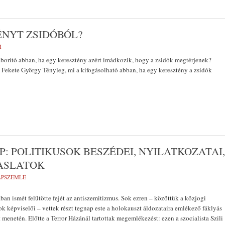
ÉNYT ZSIDÓBÓL?
M
borító abban, ha egy keresztény azért imádkozik, hogy a zsidók megtérjenek?
/ Fekete György Tényleg, mi a kifogásolható abban, ha egy keresztény a zsidók
 POLITIKUSOK BESZÉDEI, NYILATKOZATAI,
ASLATOK
LAPSZEMLE
ában ismét felütötte fejét az antiszemitizmus. Sok ezren – közöttük a közjogi
ok képviselői – vettek részt tegnap este a holokauszt áldozataira emlékező fáklyás
 menetén. Előtte a Terror Házánál tartottak megemlékezést: ezen a szocialista Szili