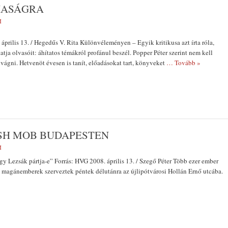
HASÁGRA
M
 április 13. / Hegedűs V. Rita Különvéleményen – Egyik kritikusa azt írta róla,
tja olvasóit: áhítatos témákról profánul beszél. Popper Péter szerint nem kell
 vágni. Hetvenöt évesen is tanít, előadásokat tart, könyveket
… Tovább »
SH MOB BUDAPESTEN
M
y Lezsák pártja-e” Forrás: HVG 2008. április 13. / Szegő Péter Több ezer ember
et magánemberek szerveztek péntek délutánra az újlipótvárosi Hollán Ernő utcába.