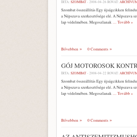
ÍRTA:
SZOMBAT
-
2008-04-26
ROVAT:
ARCHÍVU
Szombat összeállítás Egy újságcikken felindu
a Népszava szerkesztősége elé. A Népszava sz
lap védelmében. Megoszlanak
… Tovább »
Bővebben
0 Comments
GÓJ MOTOROSOK KONTR
ÍRTA:
SZOMBAT
-
2008-04-22
ROVAT:
ARCHÍVU
Szombat összeállítás Egy újságcikken felindu
a Népszava szerkesztősége elé. A Népszava sz
lap védelmében. Megoszlanak
… Tovább »
Bővebben
0 Comments
AZ ANTISZEMITIZMUSH