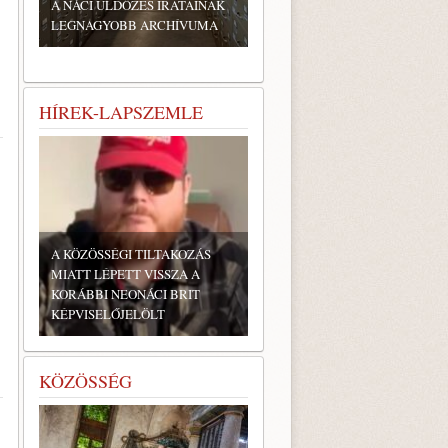
A NÁCI ÜLDÖZÉS IRATAINAK
LEGNAGYOBB ARCHÍVUMA
HÍREK-LAPSZEMLE
A KÖZÖSSÉGI TILTAKOZÁS
MIATT LÉPETT VISSZA A
KORÁBBI NEONÁCI BRIT
KÉPVISELŐJELÖLT
KÖZÖSSÉG