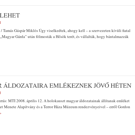
 LEHET
M
 / Tamás Gáspár Miklós Úgy viselkedtek, ahogy kell – a szervezeten kívüli fiatal
. „Magyar Gárda” után fölmosták a Hősök terét, és vállalták, hogy bántalmazzák
 ÁLDOZATAIRA EMLÉKEZNEK JÖVŐ HÉTEN
M
orrás: MTI 2008. április 12. A holokauszt magyar áldozatainak állítanak emléket
et Menete Alapítvány és a Terror Háza Múzeum rendezvényeivel – erről Gordon
»