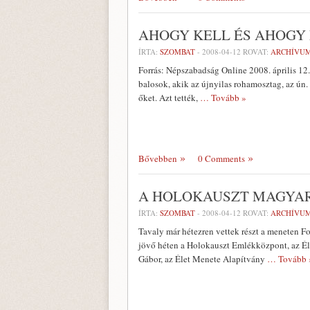
AHOGY KELL ÉS AHOGY
ÍRTA:
SZOMBAT
-
2008-04-12
ROVAT:
ARCHÍVU
Forrás: Népszabadság Online 2008. április 12.
balosok, akik az újnyilas rohamosztag, az ún
őket. Azt tették,
… Tovább »
Bővebben
0 Comments
A HOLOKAUSZT MAGYAR
ÍRTA:
SZOMBAT
-
2008-04-12
ROVAT:
ARCHÍVU
Tavaly már hétezren vettek részt a meneten F
jövő héten a Holokauszt Emlékközpont, az Él
Gábor, az Élet Menete Alapítvány
… Tovább 