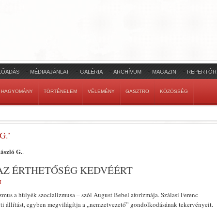
LŐADÁS
MÉDIAAJÁNLAT
GALÉRIA
ARCHÍVUM
MAGAZIN
REPERTÓR
HAGYOMÁNY
TÖRTÉNELEM
VÉLEMÉNY
GASZTRO
KÖZÖSSÉG
G.’
ászló G.
.
 AZ ÉRTHETŐSÉG KEDVÉÉRT
M
izmus a hülyék szocializmusa – szól August Bebel aforizmája. Szálasi Ferenc
enti állítást, egyben megvilágítja a „nemzetvezető” gondolkodásának tekervényeit.