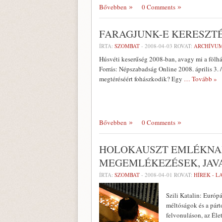
Bővebben
0 Comments
FARAGJUNK-E KERESZT
ÍRTA:
SZOMBAT
-
2008-04-03
ROVAT:
ARCHÍVU
Húsvéti keserűség 2008-ban, avagy mi a fölhá
Forrás: Népszabadság Online 2008. április 3. 
megtéréséért fohászkodik? Egy
… Tovább »
Bővebben
0 Comments
HOLOKAUSZT EMLÉKNAP:
MEGEMLÉKEZÉSEK, JAV
ÍRTA:
SZOMBAT
-
2008-04-01
ROVAT:
HÍREK - 
Szili Katalin: Európ
méltóságok és a párt
felvonuláson, az Élet