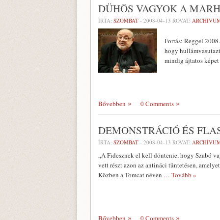
DÜHÖS VAGYOK A MAR
ÍRTA:
SZOMBAT
-
2008-04-13
ROVAT:
ARCHÍVU
Forrás: Reggel 2008.
hogy hullámvasutazta
mindig ájtatos képet
Bővebben
0 Comments
DEMONSTRÁCIÓ ÉS FLA
ÍRTA:
SZOMBAT
-
2008-04-13
ROVAT:
ARCHÍVU
„A Fidesznek el kell döntenie, hogy Szabó vag
vett részt azon az antináci tüntetésen, amely
Közben a Tomcat néven
… Tovább »
Bővebben
0 Comments