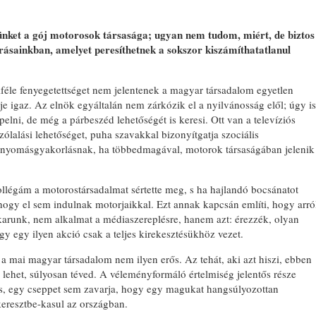
ünket a gój motorosok társasága; ugyan nem tudom, miért, de biztos
írásainkban, amelyet peresíthetnek a sokszor kiszámíthatatlanul
féle fenyegetettséget nem jelentenek a magyar társadalom egyetlen
je igaz. Az elnök egyáltalán nem zárkózik el a nyilvánosság elől; úgy is
pelni, de még a párbeszéd lehetőségét is keresi. Ott van a televíziós
lalási lehetőséget, puha szavakkal bizonyítgatja szociális
ja nyomásgyakorlásnak, ha többedmagával, motorok társaságában jelenik
légám a motorostársadalmat sértette meg, s ha hajlandó bocsánatot
 hogy el sem indulnak motorjaikkal. Ezt annak kapcsán említi, hogy arró
arunk, nem alkalmat a médiaszereplésre, hanem azt: érezzék, olyan
gy egy ilyen akció csak a teljes kirekesztésükhöz vezet.
 mai magyar társadalom nem ilyen erős. Az tehát, aki azt hiszi, ebben
 lehet, súlyosan téved. A véleményformáló értelmiség jelentős része
, egy cseppet sem zavarja, hogy egy magukat hangsúlyozottan
eresztbe-kasul az országban.