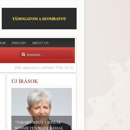
TÁMOGATOM A SZOMBATOT
IUM
ENGLISH
ABOUT US
2026. augusztus 6, csütörtök | 5786. Áv 23
ÚJ
ÍRÁSOK
t
“TAKARÓ MIHÁLY IMMÁR
SEMMILYEN BEFOLYÁSSAL