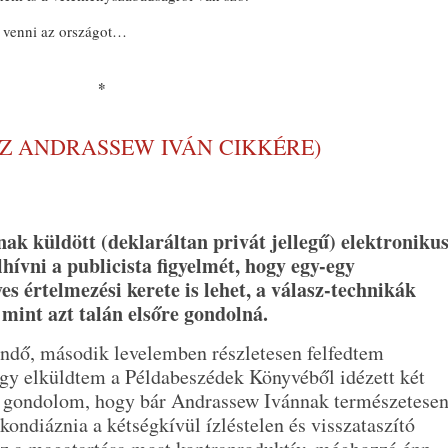
a venni az országot…
*
SZ ANDRASSEW IVÁN CIKKÉRE)
k küldött (deklaráltan privát jellegű) elektroniku
hívni a publicista figyelmét, hogy egy-egy
s értelmezési kerete is lehet, a válasz-technikák
mint azt talán elsőre gondolná.
lendő, második levelemben részletesen felfedtem
ogy elküldtem a Példabeszédek Könyvéből idézett két
gy gondolom, hogy bár Andrassew Ivánnak természetese
kondiáznia a kétségkívül ízléstelen és visszataszító