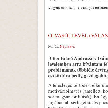
Vegyük már észre, kik akarják birtokb
OLVASÓI LEVÉL (VÁLA
Forrás:
Népszava
Andrassew Ivánna
Bitter Brúnó
levelemben arra kívántam fel
problémának többféle érvénye
eszköztára pedig gazdagabb, 
A felesleges sértődést elkerü
motivációimat is (amellett, h
sor magyar fordítását). Én ú
jogában áll sértegetnie és pocs