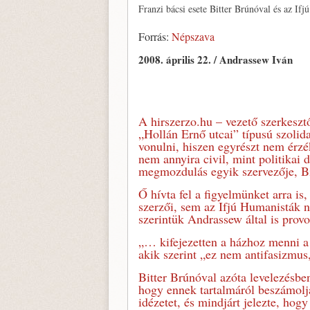
Franzi bácsi esete Bitter Brúnóval és az If
Forrás:
Népszava
2008. április 22. / Andrassew Iván
A hirszerzo.hu – vezető szerkesztő
„Hollán Ernő utcai” típusú szolid
vonulni, hiszen egyrészt nem érzé
nem annyira civil, mint politikai 
megmozdulás egyik szervezője, Bi
Ő hívta fel a figyelmünket arra is
szerzői, sem az Ifjú Humanisták n
szerintük Andrassew által is prov
„… kifejezetten a házhoz menni a
akik szerint „ez nem antifasizmus
Bitter Brúnóval azóta levelezésbe
hogy ennek tartalmáról beszámolja
idézetet, és mindjárt jelezte, hog