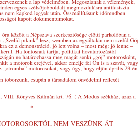
 szervezzenek a lap védelmében. Megoszlanak a vélemények,
inden egyes szélsőjobboldali megmozdulásra antifasiszta
 sas nem kapkod legyek után. Összeállításunk időrendben
ánosságot kapott dokumentumokat.
11 óra között a Népszava szerkesztősége előtti parkolóban a
 „Szelíd piknik” lesz, szemben az egyáltalán nem szelíd Gój
 ez a demonstráció, jó lett volna – most még: jó lenne –
ikerül. Ha fontosnak tartja, politikai hovatartozástól
szágán ne határozhassa meg magát senki „gój” motorosként,
kit a motorok erejével, akkor emelje fel Ön is a szavát, vagy
 az „otromba” motorosokat, vagy úgy, hogy eljön április 29-én
m toborzunk, csupán a társadalom önvédelmi reflexét
, VIII. Könyves Kálmán krt. 76. ( A Modus székház, azaz a
*
 MOTOROSOKTÓL NEM VESZÜNK ÁT