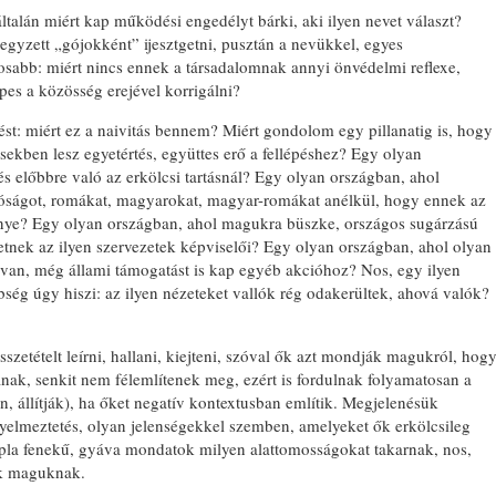
ltalán miért kap működési engedélyt bárki, aki ilyen nevet választ?
gyzett „gójokként” ijesztgetni, pusztán a nevükkel, egyes
osabb: miért nincs ennek a társadalomnak annyi önvédelmi reflexe,
pes a közösség erejével korrigálni?
t: miért ez a naivitás bennem? Miért gondolom egy pillanatig is, hogy
BONYHÁDI ZSIDÓ NAPO
ekben lesz egyetértés, együttes erő a fellépéshez? Egy olyan
és előbbre való az erkölcsi tartásnál? Egy olyan országban, ahol
íróságot, romákat, magyarokat, magyar-romákat anélkül, hogy ennek az
nye? Egy olyan országban, ahol magukra büszke, országos sugárzású
etnek az ilyen szervezetek képviselői? Egy olyan országban, ahol olyan
 van, még állami támogatást is kap egyéb akcióhoz? Nos, egy ilyen
ség úgy hiszi: az ilyen nézeteket vallók rég odakerültek, ahová valók?
zetételt leírni, hallani, kiejteni, szóval ők azt mondják magukról, hog
nak, senkit nem félemlítenek meg, ezért is fordulnak folyamatosan a
, állítják), ha őket negatív kontextusban említik. Megjelenésük
figyelmeztetés, olyan jelenségekkel szemben, amelyeket ők erkölcsileg
upla fenekű, gyáva mondatok milyen alattomosságokat takarnak, nos,
ik maguknak.