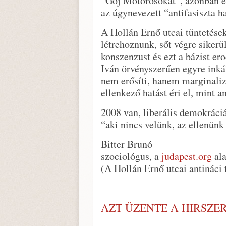
“Gój Motorosokat”, azonban e
az úgynevezett “antifasiszta h
A Hollán Ernő utcai tüntetések
létrehoznunk, sőt végre siker
konszenzust és ezt a bázist e
Iván örvényszerűen egyre inká
nem erősíti, hanem marginaliz
ellenkező hatást éri el, mint a
2008 van, liberális demokráci
“aki nincs velünk, az ellenünk
Bitter Brunó
szociológus, a
judapest.org
ala
(A Hollán Ernő utcai antináci 
AZT ÜZENTE A HIRSZE