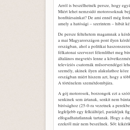
Arról is beszélhetnék persze, hogy egyá
Miért lehet nemzsidó motorosoknak beje
honfitársainkat? De ami ennél még font
amely a hatósági – szerintem – hibát ké
De persze feltehetem magamnak a kérdés
a mai Magyarországon pont ilyen kérdés
országban, ahol a politikai haszonszerz
félkatonai szervezet félemlíthet meg b
általános megvetés lenne a következmé
televíziós csatornák műsor­vendégei leh
személy, akinek ilyen alakulathoz köze
országban miért hiszem azt, hogy a több
A történelem szemétdombjára.
A gój motorosok, borzongok ezt a szóöss
senkinek sem ártanak, senkit nem bánta
bírósághoz (25-0-ra vezetnek a perekben
legfeljebb egy felkiáltójel, parádéjuk 
elfogadhatatlannak tartanak. Hogy a d
ezekről már nem beszélnek. Sőt: kikér