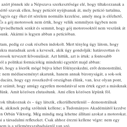
ak azért jönnek ide a Népszava szerkesztősége elé, hogy tiltakozzanak a
sértő szavak ellen, hogy petíciót nyújtsanak át, mely petíció tartalma,
 Vagyis egy őket ért sérelem normális kezelése, amely meg is előzhető,
. És a gój motorosok nem értik, hogy velük semmilyen ügyben nem
épviselhetnek senkit és semmit, hogy gój motorosoktól nem veszünk át
ogásunk. Akármi is legyen abban a petícióban.
am, pedig ez csak részben indokolt. Mert tényleg úgy látom, hogy
ra maradnak azok a kevesek, akik úgy gondolják: határozottan és
osok tervezett felvonulását. Azt hittük, azt is írtuk: a fontosabb
któl a politikai formációkig mindenki egyetért majd abban:
 hogy a lóerők mögé bújva lehet fölényeskedni, erőt demonstrálni,
uk: nem médiaeseményt akarunk, hanem annak bizonyságát, a sok-sok
nak dacára, hogy egy rosszkedvű országban élünk, van, lesz olyan pont,
z számít, hogy amúgy egyetlen mondatával sem értek egyet a másiknak
ünk. Amit közösen elutasítunk. Ami ellen közösen lépünk föl.
ok tiltakoznak és – úgy látszik, elkerülhetetlenül – demonstrálnak
zok, akiknek pedig szólniuk kellene; a Tudományos Akadémiától kezdve
zen Orbán Viktorig. Még mindig meg lehetne állítani azokat a motorokat.
 társadalmi reflexeket. Csak ahhoz érezni kellene végre: nem egy
 nem is a véleményszabadságról van szó.