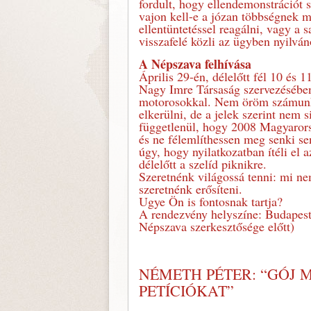
fordult, hogy ellendemonstrációt
vajon kell-e a józan többségnek m
ellentüntetéssel reagálni, vagy a
visszafelé közli az ügyben nyilv
A Népszava felhívása
Április 29-én, délelőtt fél 10 és 
Nagy Imre Társaság szervezésében
motorosokkal. Nem öröm számunkra
elkerülni, de a jelek szerint nem s
függetlenül, hogy 2008 Magyaror
és ne félemlíthessen meg senki sen
úgy, hogy nyilatkozatban ítéli el
délelőtt a szelíd piknikre.
Szeretnénk világossá tenni: mi ne
szeretnénk erősíteni.
Ugye Ön is fontosnak tartja?
A rendezvény helyszíne: Budapest
Népszava szerkesztősége előtt)
NÉMETH PÉTER: “GÓJ
PETÍCIÓKAT”