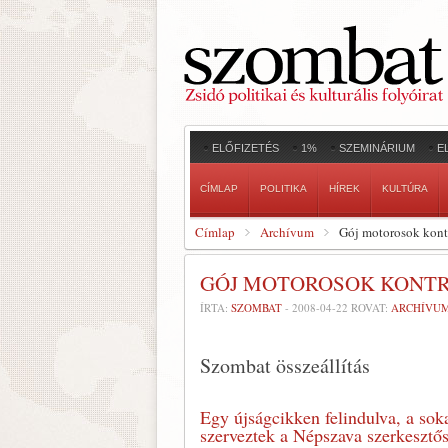
ELŐFIZETÉS
1%
SZEMINÁRIUM
E
CÍMLAP
POLITIKA
HÍREK
KULTÚRA
Címlap
Archívum
Gój motorosok kont
GÓJ MOTOROSOK KONTR
ÍRTA:
SZOMBAT
-
2008-04-22
ROVAT:
ARCHÍVU
Szombat összeállítás
Egy újságcikken felindulva, a sok
szerveztek a Népszava szerkesztő