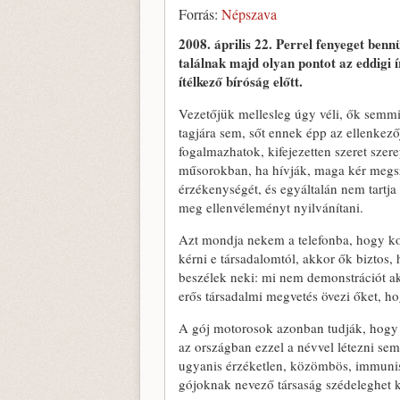
Forrás:
Népszava
2008. április 22.
Perrel fenyeget benn
találnak majd olyan pontot az eddigi 
ítélkező bíróság előtt.
Vezetőjük mellesleg úgy véli, ők semmi
tagjára sem, sőt ennek épp az ellenkező
fogalmazhatok, kifejezetten szeret szere
műsorokban, ha hívják, maga kér megszó
érzékenységét, és egyáltalán nem tart
meg ellenvéleményt nyilvánítani.
Azt mondja nekem a telefonba, hogy kol
kérni e társadalomtól, akkor ők biztos,
beszélek neki: mi nem demonstrációt ak
erős társadalmi megvetés övezi őket, ho
A gój motorosok azonban tudják, hogy a
az országban ezzel a névvel létezni sem
ugyanis érzéketlen, közömbös, immunis
gójoknak nevező társaság szédeleghet k