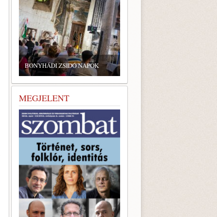
ZSIDÓ GASZTRONÓMIAI
TALÁLKOZÓ A BONYHÁDI
K
ZSINAGÓGÁBAN
MEGJELENT
y