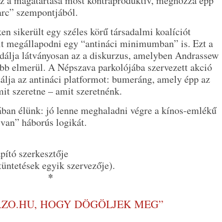
z a magatartása most kontraproduktív, méghozzá épp
arc” szempontjából.
en sikerült egy széles körű társadalmi koalíciót
ült megállapodni egy “antináci minimumban” is. Ezt a
rodálja látványosan az a diskurzus, amelyben Andrassew
bb elmerül. A Népszava parkolójába szervezett akció
álja az antináci platformot: bumeráng, amely épp az
mit szeretne – amit szeretnénk.
ában élünk: jó lenne meghaladni végre a kínos-emlékű
 van” háborús logikát.
pító szerkesztője
tüntetések egyik szervezője).
*
RZO.HU, HOGY DÖGÖLJEK MEG”