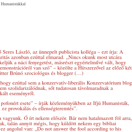
jú Humanistákkal
 Seres László, az ünnepelt publicista kolléga – ezt írja: A
aritás azonban ezúttal elmarad. „Nincs okunk most utcára
keljük a náci fenyegetést, másrészt egyértelművé vált, hogy
demonstrációról van szó” – közölte a Hírszerzővel az előző két
tter Brúnó szociológus és blogger (…)
, hogy ezúttal sem a konzervatív-liberális Konzervatórium blog
em szolidarizálódnak, sőt tudatosan távolmaradnak a
okált eseményről.
 pofonért esete” – írják közleményükben az Ifjú Humanisták,
, ez provokálás és ellenségteremtés”.
n vagyunk. Ő írt nekem először. Bár nem hatalmazott föl arra,
k, talán annyit mégis, hogy küldött nekem egy bibliai
y ez angolul van: „Do not answer the fool according to his