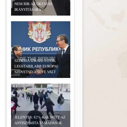
NEM BÍR AZ OKTATÁS
IRÁNYÍTÁSÁRA”
SZERBIA IZRAEL EGYIK
LEGSTABILABB EURÓPAI
SZÖVETSÉGESÉVÉ VÁLT
JELENTÉS: 82%-KAL NŐTT AZ
ANTISZEMITA TÁMADÁSOK