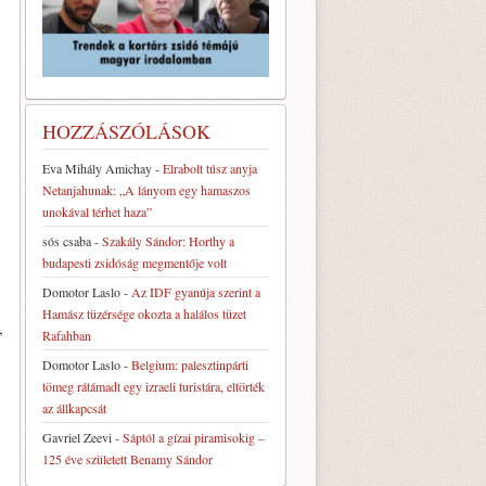
HOZZÁSZÓLÁSOK
Eva Mihály Amichay
-
Elrabolt túsz anyja
Netanjahunak: „A lányom egy hamaszos
unokával térhet haza”
sós csaba
-
Szakály Sándor: Horthy a
budapesti zsidóság megmentője volt
Domotor Laslo
-
Az IDF gyanúja szerint a
Hamász tüzérsége okozta a halálos tüzet
,
Rafahban
Domotor Laslo
-
Belgium: palesztinpárti
tömeg rátámadt egy izraeli turistára, eltörték
az állkapcsát
Gavriel Zeevi
-
Sáptól a gízai piramisokig –
125 éve született Benamy Sándor