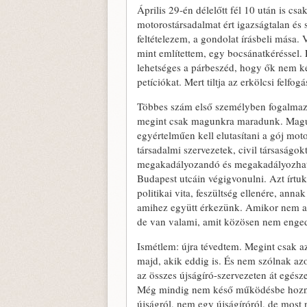
Április 29-én délelőtt fél 10 után is cs
motoros­társadalmat ért igazságtalan és 
feltételezem, a gondolat írásbeli mása.
mint említettem, egy bocsánatkéréssel
lehetséges a párbeszéd, hogy ők nem k
petíció­kat. Mert tiltja az erkölcsi felf
Többes szám első személyben fogalmazt
megint csak magunkra maradunk. Maguk
egyértelműen kell elutasítani a gój motor
társadalmi szervezetek, civil társaságo
megakadályozandó és megakadályozható,
Budapest utcáin végigvonulni. Azt írt
politikai vita, feszültség ellenére, an
amihez együtt érkezünk. Amikor nem a
de van valami, amit közösen nem enged
Ismétlem: újra tévedtem. Megint csak az
majd, akik eddig is. És nem szólnak a
az összes újságíró-szervezeten át egés
Még mindig nem késő működésbe hozni a
újságról, nem egy újságíróról, de most