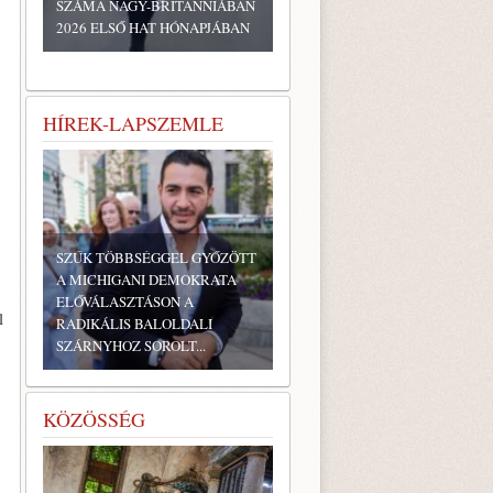
SZÁMA NAGY-BRITANNIÁBAN
2026 ELSŐ HAT HÓNAPJÁBAN
HÍREK-LAPSZEMLE
SZŰK TÖBBSÉGGEL GYŐZÖTT
A MICHIGANI DEMOKRATA
ELŐVÁLASZTÁSON A
l
RADIKÁLIS BALOLDALI
SZÁRNYHOZ SOROLT...
KÖZÖSSÉG