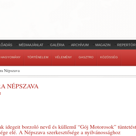
LŐADÁS
MÉDIAAJÁNLAT
GALÉRIA
ARCHÍVUM
MAGAZIN
REPERTÓR
HAGYOMÁNY
TÖRTÉNELEM
VÉLEMÉNY
GASZTRO
KÖZÖSSÉG
ra Népszava
A NÉPSZAVA
M
ak idegeit borzoló nevű és küllemű “Gój Motorosok” tüntetés
sége elé. A Népszava szerkesztősége a nyilvánossághoz