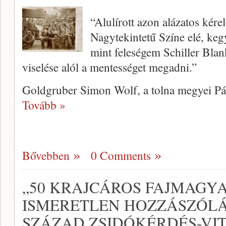
“Alulírott azon alázatos ké
Nagytekintetű Színe elé, k
mint feleségem Schiller Blan
viselése alól a mentességet megadni.”
Goldgruber Simon Wolf, a tolna megyei Pál
Tovább »
Bővebben
0 Comments
„50 KRAJCÁROS FAJMAGYA
ISMERETLEN HOZZÁSZÓLÁ
SZÁZAD ZSIDÓKÉRDÉS-VI