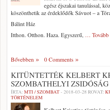
egész éjszakai tanulással, k
köszönthetik az érdeklődők Sávuot – a Tór
Bálint Ház
Itthon. Otthon. Haza. Egyszerű,
… Tovább
Bővebben
0 Comments
KITÜNTETTÉK KELBERT KR
SZOMBATHELYI ZSIDÓSÁG
ÍRTA:
MTI / SZOMBAT
-
2018-03-28
ROVAT:
K
TÖRTÉNELEM