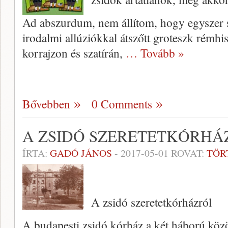
Ad abszurdum, nem állítom, hogy egyszer 
irodalmi allúziókkal átszőtt groteszk rémh
korrajzon és szatírán,
… Tovább »
Bővebben
0 Comments
A ZSIDÓ SZERETETKÓRHÁ
ÍRTA:
GADÓ JÁNOS
-
2017-05-01
ROVAT:
TÖR
A zsidó szeretetkórházról
A budapesti zsidó kórház a két háború közö