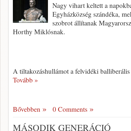
Nagy vihart keltett a napo
Egyházközség szándéka, mely
szobrot állítanak Magyarors
Horthy Miklósnak.
A tiltakozáshullámot a felvidéki balliberáli
Tovább »
Bővebben
0 Comments
MÁSODIK GENERÁCIÓ