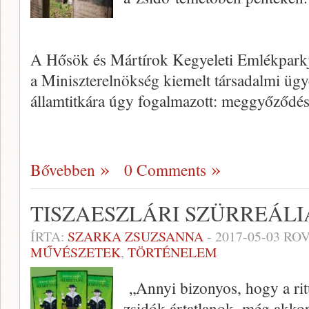
A Hősök és Mártírok Kegyeleti Emlékparkj
a Miniszterelnökség kiemelt társadalmi ügye
államtitkára úgy fogalmazott: meggyőződé
Bővebben
0 Comments
TISZAESZLÁRI SZÜRREÁLI
ÍRTA:
SZARKA ZSUZSANNA
-
2017-05-03
ROV
MŰVÉSZETEK
,
TÖRTÉNELEM
„Annyi bizonyos, hogy a ritu
zsidók ártatlanok, még akkor