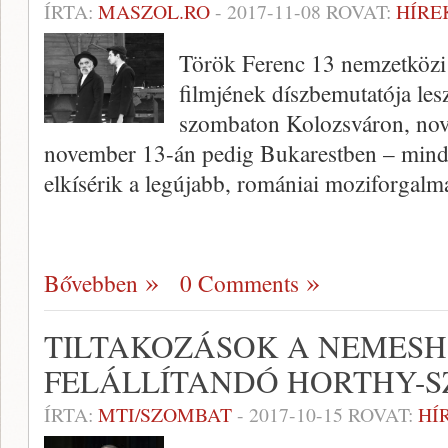
ÍRTA:
MASZOL.RO
-
2017-11-08
ROVAT:
HÍRE
Török Ferenc 13 nemzetközi f
filmjének díszbemutatója le
szombaton Kolozsváron, no
november 13-án pedig Bukarestben – mind 
elkísérik a legújabb, romániai moziforgal
Bővebben
0 Comments
TILTAKOZÁSOK A NEMES
FELÁLLÍTANDÓ HORTHY-S
ÍRTA:
MTI/SZOMBAT
-
2017-10-15
ROVAT:
HÍ