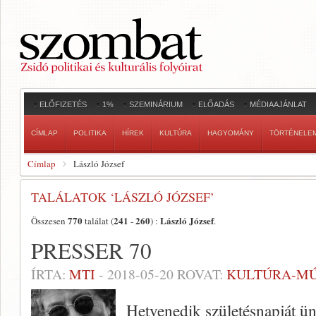
ELŐFIZETÉS
1%
SZEMINÁRIUM
ELŐADÁS
MÉDIAAJÁNLAT
CÍMLAP
POLITIKA
HÍREK
KULTÚRA
HAGYOMÁNY
TÖRTÉNELE
Címlap
László József
TALÁLATOK ‘LÁSZLÓ JÓZSEF’
770
241
260
László József
Összesen
találat (
-
) :
.
PRESSER 70
ÍRTA:
MTI
-
2018-05-20
ROVAT:
KULTÚRA-M
Hetvenedik születésnapját ü