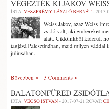
VÉGEZTÉK KI JAKOV WEIS
ÍRTA:
VESZPRÉMY LÁSZLÓ BERNÁT
-
2017-
Weiss Jakov, azaz Weiss Imre
zsidó volt, aki embereket me
alatt. Cikkünkből kiderül, hog
tagjává Palesztinában, majd milyen váddal i
júliusában.
Bővebben
3 Comments
BALATONFÜRED ZSIDÓTLAN
ÍRTA:
VÉGSŐ ISTVÁN
-
2017-07-21
ROVAT:
C