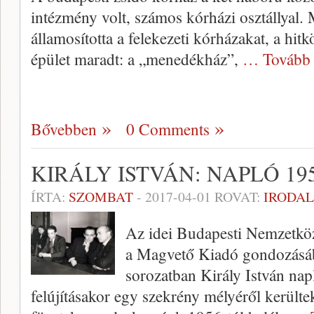
intézmény volt, számos kórházi osztállyal
államosította a felekezeti kórházakat, a hit
épület maradt: a „menedékház”,
… Tovább
Bővebben
0 Comments
KIRÁLY ISTVÁN: NAPLÓ 195
ÍRTA:
SZOMBAT
-
2017-04-01
ROVAT:
IRODA
Az idei Budapesti Nemzetköz
a Magvető Kiadó gondozásá
sorozatban Király István nap
felújításakor egy szekrény mélyéről kerülte