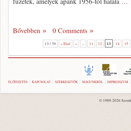
füzetek, amelyek apánk 1956-tól halála
… 
Bővebben
0 Comments
13
13 / 39
« Első
«
...
11
12
14
15
ELŐFIZETÉS
KAPCSOLAT
SZERKESZTŐK
MAGUNKRÓL
IMPRESSZUM
© 1989-2026 Szombat