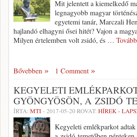
Mit jelentett a kiemelkedő m
legnagyobb magyar történésze
egyetemi tanár, Marczali He
hajlandó elhagyni ősei hitét? Vajon a magyar
Milyen értelemben volt zsidó, és
… Tovább
Bővebben
1 Comment
KEGYELETI EMLÉKPARKOT
GYÖNGYÖSÖN, A ZSIDÓ 
ÍRTA:
MTI
-
2017-05-20
ROVAT:
HÍREK - LAP
Kegyeleti emlékparkot adta
a zsidó temetőben pénteken.