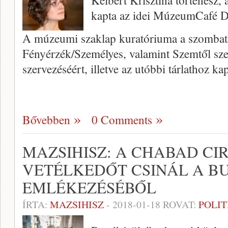
Kelbert Krisztina történész
kapta az idei MúzeumCafé Dí
A múzeumi szaklap kuratóriuma a szomba
Fényérzék/Személyes, valamint Szemtől sze
szervezéséért, illetve az utóbbi tárlathoz 
Bővebben
0 Comments
MAZSIHISZ: A CHABAD CI
VETÉLKEDŐT CSINÁL A BU
EMLÉKEZÉSÉBŐL
ÍRTA:
MAZSIHISZ
-
2018-01-18
ROVAT:
POLIT