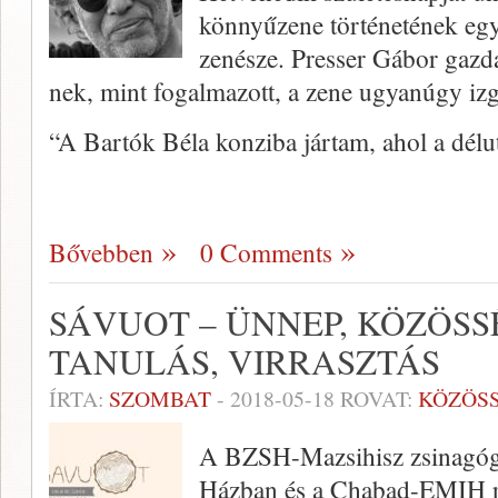
könnyűzene történetének egy
zenésze. Presser Gábor gazd
nek, mint fogalmazott, a zene ugyanúgy izg
“A Bartók Béla konziba jártam, ahol a délu
Bővebben
0 Comments
SÁVUOT – ÜNNEP, KÖZÖSS
TANULÁS, VIRRASZTÁS
ÍRTA:
SZOMBAT
-
2018-05-18
ROVAT:
KÖZÖS
A BZSH-Mazsihisz zsinagóga
Házban és a Chabad-EMIH re