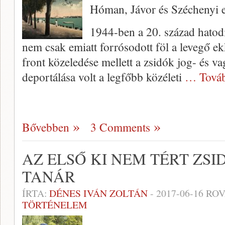
Hóman, Jávor és Széchenyi 
1944-ben a 20. század hatod
nem csak emiatt forrósodott föl a levegő e
front közeledése mellett a zsidók jog- és va
deportálása volt a legfőbb közéleti
… Tová
Bővebben
3 Comments
AZ ELSŐ KI NEM TÉRT ZS
TANÁR
ÍRTA:
DÉNES IVÁN ZOLTÁN
-
2017-06-16
ROV
TÖRTÉNELEM