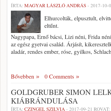
ÍRTA:
MAGYAR LÁSZLÓ ANDRÁS
-
2017-10-
Elhurcolták, elpusztult, elvit
eltűnt.
Nagypapa, Ernő bácsi, Lizi néni, Frida néni,
az egész gyetvai család. Árjásít, kikeresztel
aladár, rendes ember, róse, gyilkos, Schlac
Bővebben
0 Comments
GOLDGRUBER SIMON LELK
KIÁBRÁNDULÁSA
ÍRTA:
CZINGEL SZILVIA
-
2017-09-21
ROVAT: