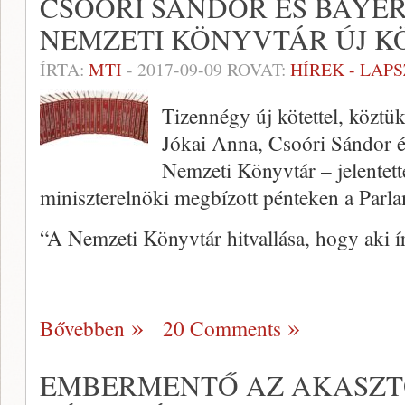
CSOÓRI SÁNDOR ÉS BAYER
NEMZETI KÖNYVTÁR ÚJ K
ÍRTA:
MTI
-
2017-09-09
ROVAT:
HÍREK - LAP
Tizennégy új kötettel, köztü
Jókai Anna, Csoóri Sándor é
Nemzeti Könyvtár – jelentet
miniszterelnöki megbízott pénteken a Parl
“A Nemzeti Könyvtár hitvallása, hogy aki ír
Bővebben
20 Comments
EMBERMENTŐ AZ AKASZTÓ