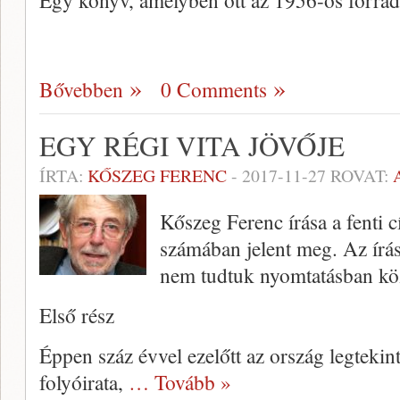
Egy könyv, amelyben ott az 1956-os forra
Bővebben
0 Comments
EGY RÉGI VITA JÖVŐJE
ÍRTA:
KŐSZEG FERENC
-
2017-11-27
ROVAT:
Kőszeg Ferenc írása a fenti
számában jelent meg. Az írás
nem tudtuk nyomtatásban közö
Első rész
Éppen száz évvel ezelőtt az ország legteki
folyóirata,
… Tovább »