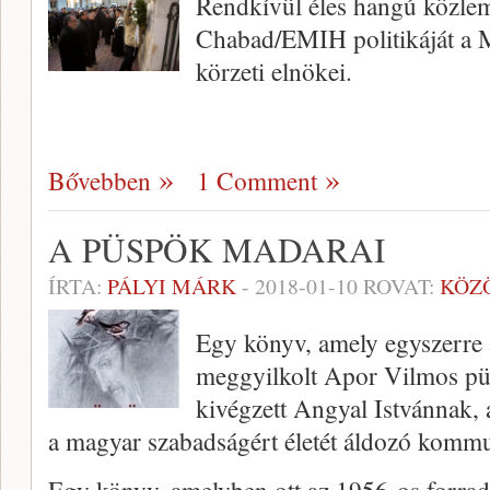
Rendkívül éles hangú közle
Chabad/EMIH politikáját a Ma
körzeti elnökei.
Bővebben
1 Comment
A PÜSPÖK MADARAI
ÍRTA:
PÁLYI MÁRK
-
2018-01-10
ROVAT:
KÖZ
Egy könyv, amely egyszerre ál
meggyilkolt Apor Vilmos pü
kivégzett Angyal Istvánnak,
a magyar szabadságért életét áldozó komm