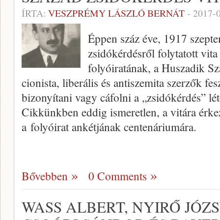
ÍRTA:
VESZPRÉMY LÁSZLÓ BERNÁT
-
2017-
Éppen száz éve, 1917 szepte
zsidókérdésről folytatott vita
folyóiratának, a Huszadik S
cionista, liberális és antiszemita szerzők 
bizonyítani vagy cáfolni a „zsidókérdés” l
Cikkünkben eddig ismeretlen, a vitára érk
a folyóirat ankétjának centenáriumára.
Bővebben
0 Comments
WASS ALBERT, NYIRŐ JÓZS