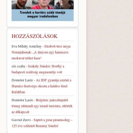
HOZZÁSZÓLÁSOK
Eva Mihály Amichay
-
Elrabolt túsz anyja
Netanjahunak: „A lányom egy hamaszos
unokával térhet haza”
sós csaba
-
Szakály Sándor: Horthy a
budapesti zsidóság megmentője volt
Domotor Laslo
-
Az IDF gyanúja szerint a
Hamász tüzérsége okozta a halálos tüzet
Rafahban
Domotor Laslo
-
Belgium: palesztinpárti
tömeg rátámadt egy izraeli turistára, eltörték
az állkapcsát
Gavriel Zeevi
-
Sáptól a gízai piramisokig –
125 éve született Benamy Sándor