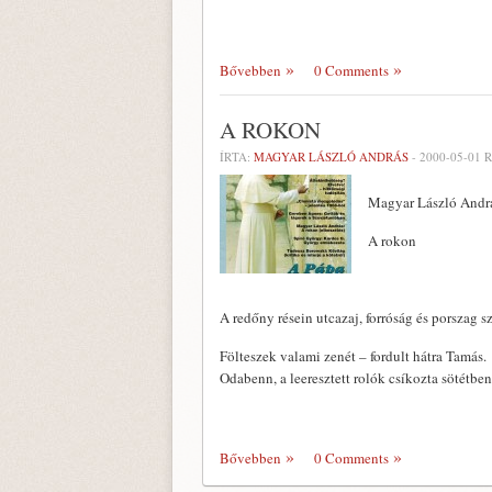
Bővebben
0 Comments
A ROKON
ÍRTA:
MAGYAR LÁSZLÓ ANDRÁS
-
2000-05-01
R
Magyar László Andr
A rokon
A redőny résein utcazaj, forróság és porszag s
Fölteszek valami zenét – fordult hátra Tamás.
Odabenn, a leeresztett rolók csí­kozta sötétben
Bővebben
0 Comments