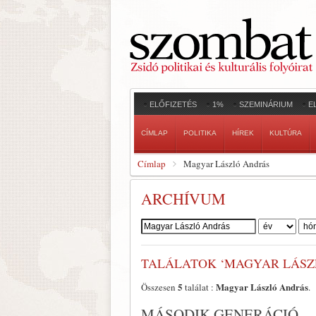
ELŐFIZETÉS
1%
SZEMINÁRIUM
E
CÍMLAP
POLITIKA
HÍREK
KULTÚRA
Címlap
Magyar László András
ARCHÍVUM
Szerző:
TALÁLATOK ‘MAGYAR LÁSZ
5
Magyar László András
Összesen
találat :
.
MÁSODIK GENERÁCIÓ