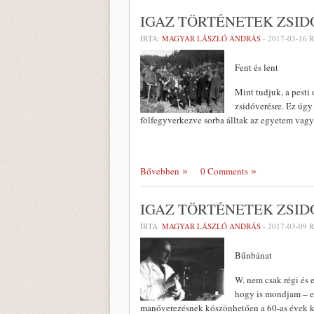
IGAZ TÖRTÉNETEK ZSID
ÍRTA:
MAGYAR LÁSZLÓ ANDRÁS
-
2017-03-16
R
Fent és lent
Mint tudjuk, a pesti
zsidóverésre. Ez úgy
fölfegyverkezve sorba álltak az egyetem vagy
Bővebben
0 Comments
IGAZ TÖRTÉNETEK ZSI
ÍRTA:
MAGYAR LÁSZLÓ ANDRÁS
-
2017-03-09
R
Bűnbánat
W. nem csak régi és 
hogy is mondjam – e
manőverezésnek köszönhetően a 60-as évek k