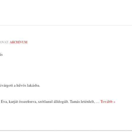
OVAT:
ARCHÍVUM
ás
zivárgott a hűvös lakásba.
 Éva, karját összefonva, szótlanul álldogált. Tamás letérdelt,
… Tovább »