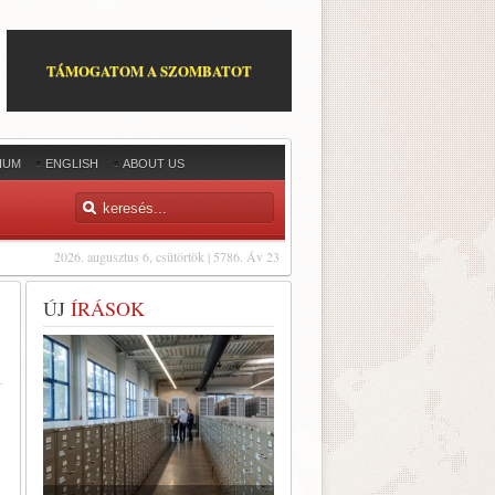
TÁMOGATOM A SZOMBATOT
IUM
ENGLISH
ABOUT US
2026. augusztus 6, csütörtök | 5786. Áv 23
ÚJ
ÍRÁSOK