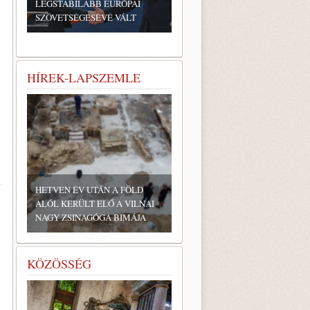
LEGSTABILABB EURÓPAI
SZÖVETSÉGESÉVÉ VÁLT
HÍREK-LAPSZEMLE
HETVEN ÉV UTÁN A FÖLD
ALÓL KERÜLT ELŐ A VILNAI
NAGY ZSINAGÓGA BIMÁJA
KÖZÖSSÉG