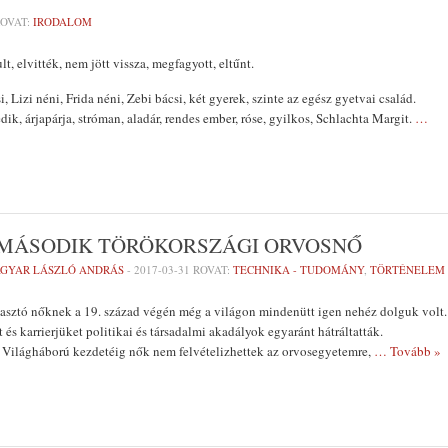
OVAT:
IRODALOM
lt, elvitték, nem jött vissza, megfagyott, eltűnt.
 Lizi néni, Frida néni, Zebi bácsi, két gyerek, szinte az egész gyetvai család.
edik, árjapárja, stróman, aladár, rendes ember, róse, gyilkos, Schlachta Margit.
…
A MÁSODIK TÖRÖKORSZÁGI ORVOSNŐ
AGYAR LÁSZLÓ ANDRÁS
-
2017-03-31
ROVAT:
TECHNIKA - TUDOMÁNY
,
TÖRTÉNELEM
lasztó nőknek a 19. század végén még a világon mindenütt igen nehéz dolguk volt.
és karrierjüket politikai és társadalmi akadályok egyaránt hátráltatták.
. Világháború kezdetéig nők nem felvételizhettek az orvosegyetemre,
… Tovább »