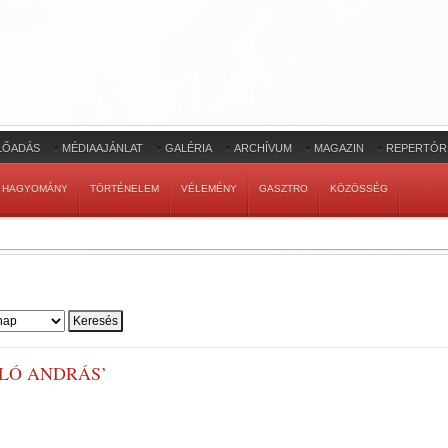
LŐADÁS
MÉDIAAJÁNLAT
GALÉRIA
ARCHÍVUM
MAGAZIN
REPERTÓR
HAGYOMÁNY
TÖRTÉNELEM
VÉLEMÉNY
GASZTRO
KÖZÖSSÉG
LÓ ANDRÁS’