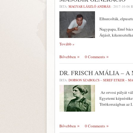
ÍRTA:
MAGYAR LÁSZLÓ ANDRÁS
-
2017-10-06
R
Elhurcolták, elpusztu
Nagypapa, Ernő bácsi,
Árjásít, kikeresztelk
Tovább »
Bővebben
0 Comments
DR. FRISCH AMÁLIA – 
ÍRTA:
DOBSON SZABOLCS – SEREF ETKER – M
Az orvosi pályát vá
Egyetemi képzésüket 
Törökországban az I
Bővebben
0 Comments