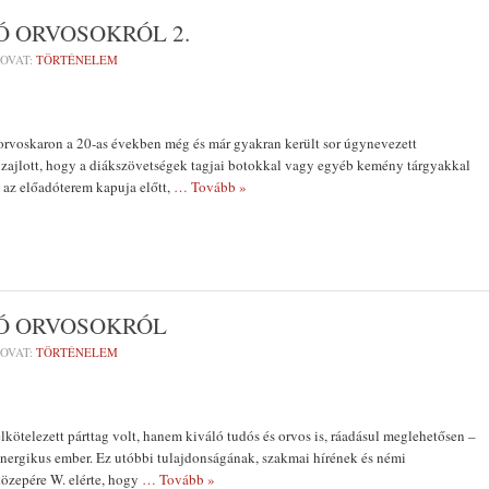
Ó ORVOSOKRÓL 2.
OVAT:
TÖRTÉNELEM
 orvoskaron a 20-as években még és már gyakran került sor úgynevezett
 zajlott, hogy a diákszövetségek tagjai botokkal vagy egyéb kemény tárgyakkal
 az előadóterem kapuja előtt,
… Tovább »
DÓ ORVOSOKRÓL
OVAT:
TÖRTÉNELEM
elkötelezett párttag volt, hanem kiváló tudós és orvos is, ráadásul meglehetősen –
nergikus ember. Ez utóbbi tulajdonságának, szakmai hírének és némi
özepére W. elérte, hogy
… Tovább »