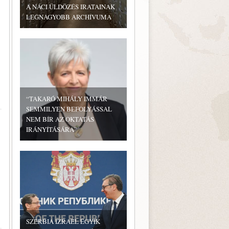
A NÁCI ÜLDÖZÉS IRATAINAK
LEGNAGYOBB ARCHÍVUMA
“TAKARÓ MIHÁLY IMMÁR
SEMMILYEN BEFOLYÁSSAL
NEM BÍR AZ OKTATÁS
IRÁNYÍTÁSÁRA”
SZERBIA IZRAEL EGYIK