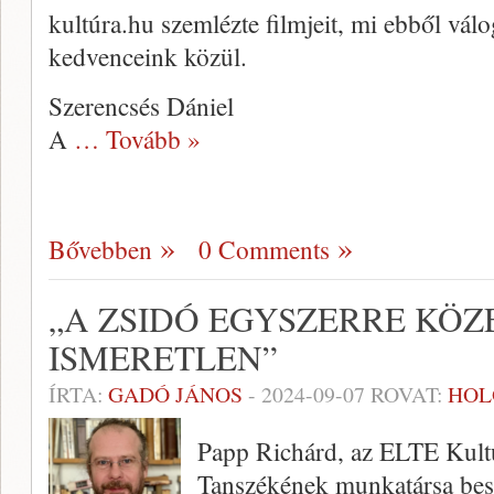
kultúra.hu szemlézte filmjeit, mi ebből válo
kedvenceink közül.
Szerencsés Dániel
A
… Tovább »
Bővebben
0 Comments
„A ZSIDÓ EGYSZERRE KÖZE
ISMERETLEN”
ÍRTA:
GADÓ JÁNOS
-
2024-09-07
ROVAT:
HOL
Papp Richárd, az ELTE Kultu
Tanszékének munkatársa bes