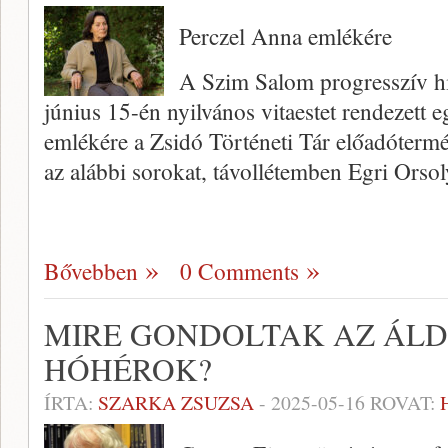
Perczel Anna emlékére
A Szim Salom progresszív hi
június 15-én nyilvános vitaestet rendezett 
emlékére a Zsidó Történeti Tár előadótermé
az alábbi sorokat, távollétemben Egri Orso
Bővebben
0 Comments
MIRE GONDOLTAK AZ ÁLD
HÓHÉROK?
ÍRTA:
SZARKA ZSUZSA
-
2025-05-16
ROVAT: