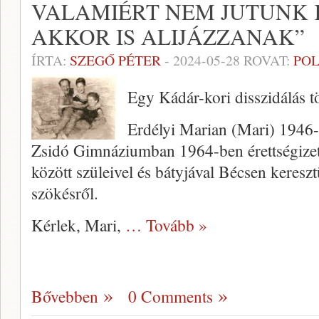
VALAMIÉRT NEM JUTUNK K
AKKOR IS ALIJÁZZANAK”
ÍRTA:
SZEGŐ PÉTER
-
2024-05-28
ROVAT:
POL
Egy Kádár-kori disszidálás t
Erdélyi Marian (Mari) 1946-
Zsidó Gimnáziumban 1964-ben érettségizet
között szüleivel és bátyjával Bécsen keresztü
szökésről.
Kérlek, Mari,
… Tovább »
Bővebben
0 Comments