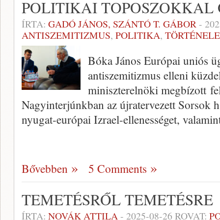
POLITIKAI TOPOSZOKKAL
ÍRTA:
GADÓ JÁNOS, SZÁNTÓ T. GÁBOR
-
202
ANTISZEMITIZMUS
,
POLITIKA
,
TÖRTÉNEL
Bóka János Európai uniós ügy
antiszemitizmus elleni küzde
miniszterelnöki megbízott fela
Nagyinterjúnkban az újratervezett Sorsok há
nyugat-európai Izrael-ellenességet, valamin
Bővebben
5 Comments
TEMETÉSRŐL TEMETÉSRE
ÍRTA:
NOVÁK ATTILA
-
2025-08-26
ROVAT:
P