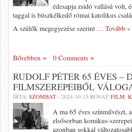
édesapja zsidó vallású volt, 
taggal is büszkélkedő római katolikus csal
A szülők megegyezése szerint
… Tovább »
Bővebben
0 Comments
RUDOLF PÉTER 65 ÉVES –
FILMSZEREPEIBŐL VÁLOG
ÍRTA:
SZOMBAT
-
2024-10-15
ROVAT:
FILM
,
K
A ma 65 éves színművészt, a
elsősorban komikus-szerepei
azonban sokkal változatosabb 