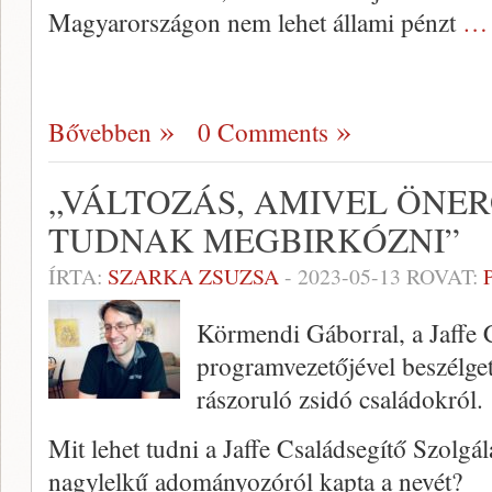
Magyarországon nem lehet állami pénzt
… 
Bővebben
0 Comments
„VÁLTOZÁS, AMIVEL ÖNE
TUDNAK MEGBIRKÓZNI”
ÍRTA:
SZARKA ZSUZSA
-
2023-05-13
ROVAT:
Körmendi Gáborral, a Jaffe 
programvezetőjével beszélget
rászoruló zsidó családokról.
Mit lehet tudni a Jaffe Családsegítő Szolgál
nagylelkű adományozóról kapta a nevét?