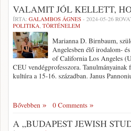
VALAMIT JÓL KELLETT, H
ÍRTA:
GALAMBOS ÁGNES
-
2024-05-26
ROVA
POLITIKA
,
TÖRTÉNELEM
Marianna D. Birnbaum, szüle
Angelesben élő irodalom- és 
of California Los Angeles (
CEU vendégprofesszora. Tanulmányainak f
kultúra a 15-16. században. Janus Pannoni
Bővebben
0 Comments
A „BUDAPEST JEWISH STU