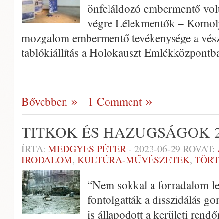
önfeláldozó embermentő volt
végre Lélekmentők – Komoly 
mozgalom embermentő tevékenysége a vészk
tablókiállítás a Holokauszt Emlékközpontb
Bővebben
1 Comment
TITKOK ÉS HAZUGSÁGOK 2
ÍRTA:
MEDGYES PÉTER
-
2023-06-29
ROVAT:
IRODALOM
,
KULTÚRA-MŰVÉSZETEK
,
TÖR
“Nem sokkal a forradalom le
fontolgatták a disszidálás go
is állapodott a kerületi rend