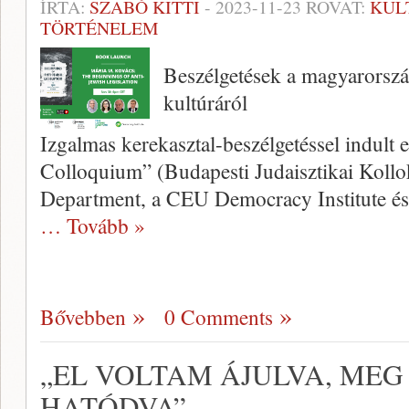
ÍRTA:
SZABÓ KITTI
-
2023-11-23
ROVAT:
KUL
TÖRTÉNELEM
Beszélgetések a magyarország
kultúráról
Izgalmas kerekasztal-beszélgetéssel indult 
Colloquium” (Budapesti Judaisztikai Koll
Department, a CEU Democracy Institute és
… Tovább »
Bővebben
0 Comments
„EL VOLTAM ÁJULVA, ME
HATÓDVA”