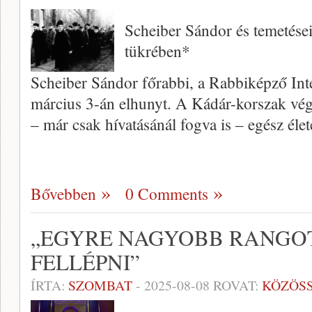
Scheiber Sándor és temetése
tükrében*
Scheiber Sándor főrabbi, a Rabbiképző Int
március 3-án elhunyt. A Kádár-korszak vég
– már csak hívatásánál fogva is – egész él
Bővebben
0 Comments
„EGYRE NAGYOBB RANGOT
FELLÉPNI”
ÍRTA:
SZOMBAT
-
2025-08-08
ROVAT:
KÖZÖS