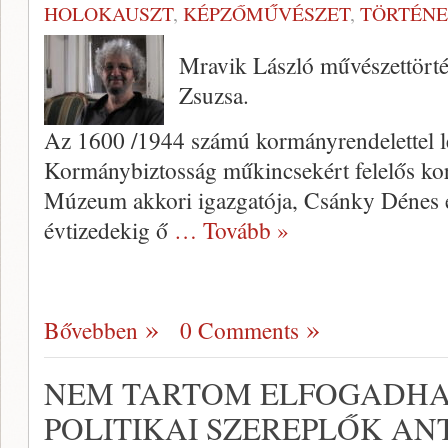
HOLOKAUSZT
,
KÉPZŐMŰVÉSZET
,
TÖRTÉN
Mravik László művészettörté
Zsuzsa.
Az 1600 /1944 számú kormányrendelettel l
Kormánybiztosság műkincsekért felelős ko
Múzeum akkori igazgatója, Csánky Dénes e
évtizedekig ő
… Tovább »
Bővebben
0 Comments
NEM TARTOM ELFOGADHA
POLITIKAI SZEREPLŐK AN