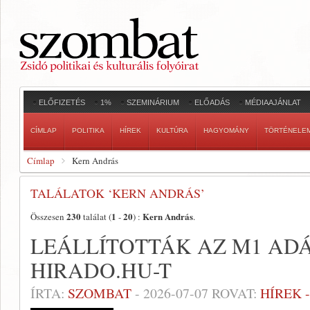
ELŐFIZETÉS
1%
SZEMINÁRIUM
ELŐADÁS
MÉDIAAJÁNLAT
CÍMLAP
POLITIKA
HÍREK
KULTÚRA
HAGYOMÁNY
TÖRTÉNELE
Címlap
Kern András
TALÁLATOK ‘KERN ANDRÁS’
230
1
20
Kern András
Összesen
találat (
-
) :
.
LEÁLLÍTOTTÁK AZ M1 ADÁ
HIRADO.HU-T
ÍRTA:
SZOMBAT
-
2026-07-07
ROVAT:
HÍREK 