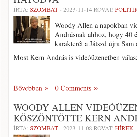
ÍRTA:
SZOMBAT
-
2023-11-14
ROVAT:
POLITI
Woody Allen a napokban vid
Andrásnak ahhoz, hogy 40 év
karakterét a Játszd újra Sam 
Most Kern András is videóüzenetben válas
Bővebben
0 Comments
WOODY ALLEN VIDEÓÜZE
KÖSZÖNTÖTTE KERN AND
ÍRTA:
SZOMBAT
-
2023-11-08
ROVAT:
HÍREK 