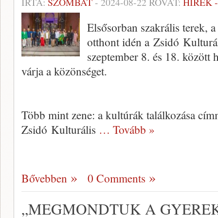
ÍRTA:
SZOMBAT
-
2024-08-22
ROVAT:
HÍREK 
Elsősorban szakrális terek, 
otthont idén a Zsidó Kulturá
szeptember 8. és 18. között
várja a közönséget.
Több mint zene: a kultúrák találkozása cím
Zsidó Kulturális
… Tovább »
Bővebben
0 Comments
„MEGMONDTUK A GYEREK