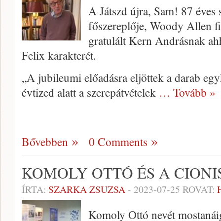
A Játszd újra, Sam! 87 éves 
főszereplője, Woody Allen 
gratulált Kern Andrásnak ah
Felix karakterét.
„A jubileumi előadásra eljöttek a darab egyk
évtized alatt a szerepátvételek
… Tovább »
Bővebben
0 Comments
KOMOLY OTTÓ ÉS A CIONI
ÍRTA:
SZARKA ZSUZSA
-
2023-07-25
ROVAT:
Komoly Ottó nevét mostanáig 