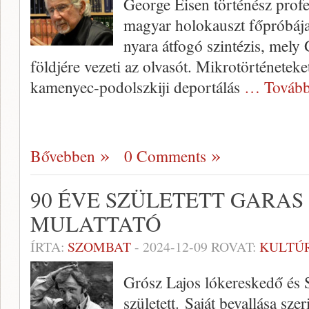
George Eisen történész prof
magyar holokauszt főpróbáj
nyara átfogó szintézis, mely 
földjére vezeti az olvasót. Mikrotörténeteke
kamenyec-podolszkiji deportálás
… Tovább
Bővebben
0 Comments
90 ÉVE SZÜLETETT GARAS
MULATTATÓ
ÍRTA:
SZOMBAT
-
2024-12-09
ROVAT:
KULTÚ
Grósz Lajos lókereskedő és 
született. Saját bevallása sze