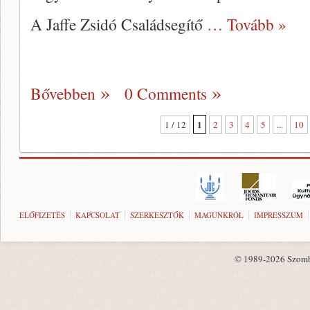
A Jaffe Zsidó Családsegítő
… Tovább »
Bővebben
0 Comments
1
1 / 12
2
3
4
5
...
10
ELŐFIZETÉS
KAPCSOLAT
SZERKESZTŐK
MAGUNKRÓL
IMPRESSZUM
© 1989-2026 Szombat