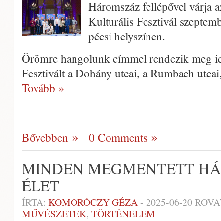
Háromszáz fellépővel várja a
Kulturális Fesztivál szeptemb
pécsi helyszínen.
Örömre hangolunk címmel rendezik meg idé
Fesztivált a Dohány utcai, a Rumbach utcai
Tovább »
Bővebben
0 Comments
MINDEN MEGMENTETT HÁ
ÉLET
ÍRTA:
KOMORÓCZY GÉZA
-
2025-06-20
ROVA
MŰVÉSZETEK
,
TÖRTÉNELEM