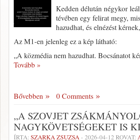
Kedden délután négykor leáll
tévében egy felirat megy, mi
hazudhat, és elnézést kérnek,
Az M1-en jelenleg ez a kép látható:
„A közmédia nem hazudhat. Bocsánatot ké
Tovább »
Bővebben
0 Comments
„A SZOVJET ZSÁKMÁNYOL
NAGYKÖVETSÉGEKET IS K
ÍRTA:
SZARKA ZSUZSA
-
2026-04-12
ROVAT: