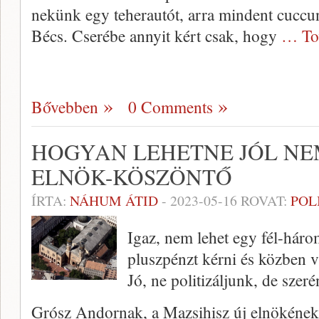
nekünk egy teherautót, arra mindent cuccun
Bécs. Cserébe annyit kért csak, hogy
… To
Bővebben
0 Comments
HOGYAN LEHETNE JÓL NEM
ELNÖK-KÖSZÖNTŐ
ÍRTA:
NÁHUM ÁTID
-
2023-05-16
ROVAT:
POL
Igaz, nem lehet egy fél-háro
pluszpénzt kérni és közben vi
Jó, ne politizáljunk, de szeré
Grósz Andornak, a Mazsihisz új elnökének