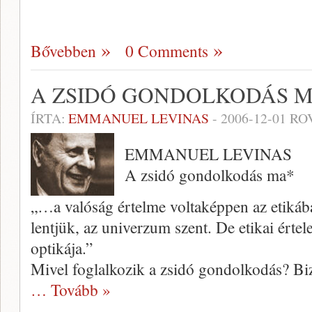
Bővebben
0 Comments
A ZSIDÓ GONDOLKODÁS 
ÍRTA:
EMMANUEL LEVINAS
-
2006-12-01
RO
EMMANUEL LEVINAS
A zsidó gondolkodás ma*
„…a valóság értelme voltaképpen az etikában
lentjük, az univerzum szent. De etikai értel
opti­kája.”
Mivel foglalkozik a zsidó gondol­kodás? Bi
… Tovább »