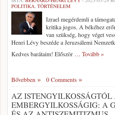
ÍRTA:
BERNARD-HENRI LÉVY
-
2025-05-29
R
POLITIKA
,
TÖRTÉNELEM
Izrael megérdemli a támogatás
kritika jogos. A békéhez erő
van szükség, hogy véget ve
Henri Lévy beszéde a Jeruzsálemi Nemzetkö
Kedves barátaim! Először
… Tovább »
Bővebben
0 Comments
AZ ISTENGYILKOSSÁGTÓL
EMBERGYILKOSSÁGIG: A 
ÉS AZ ANTISZEMITIZMUS