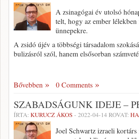
A zsinagógai év utolsó hónap
telt, hogy az ember lélekben 
ünnepekre.
A zsidó újév a többségi társadalom szokásá
bulizásról szól, hanem elsősorban számvetés
Bővebben
0 Comments
SZABADSÁGUNK IDEJE – 
ÍRTA:
KURUCZ ÁKOS
-
2022-04-14
ROVAT:
HA
Joel Schwartz izraeli kortár