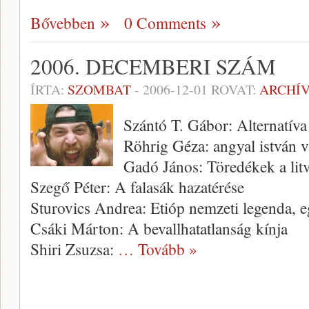
Bővebben
0 Comments
2006. DECEMBERI SZÁM
ÍRTA:
SZOMBAT
-
2006-12-01
ROVAT:
ARCHÍ
Szántó T. Gábor: Alternatíva
Röhrig Géza: angyal istván 
Gadó János: Töredékek a lit
Szegő Péter: A falasák hazatérése
Sturovics Andrea: Etióp nemzeti legenda, eg
Csáki Márton: A bevallhatatlanság kínja
Shiri Zsuzsa:
… Tovább »