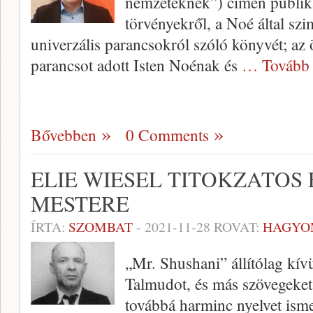
nemzeteknek”) címen publiká
törvényekről, a Noé által sz
univerzális parancsokról szóló könyvét; az 
parancsot adott Isten Noénak és
… Tovább
Bővebben
0 Comments
ELIE WIESEL TITOKZATOS 
MESTERE
ÍRTA:
SZOMBAT
-
2021-11-28
ROVAT:
HAGYO
„Mr. Shushani” állítólag kívül
Talmudot, és más szövegeke
továbbá harminc nyelvet ism