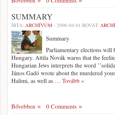
Bővebben
0 Comments
SUMMARY
ÍRTA:
ARCHÍVUM
-
2006-04-01
ROVAT:
ARCH
Summary
Parliamentary elections will 
Hungary. Attila Novák warns that the feeli
Hungarian Jews interprets the word ’’solida
János Gadó wrote about the murdered you
Halimi, as well as
… Tovább »
Bővebben
0 Comments