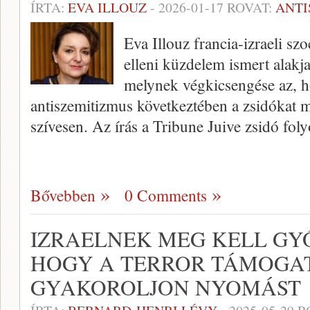
ÍRTA:
EVA ILLOUZ
-
2026-01-17
ROVAT:
ANTI
Eva Illouz francia-izraeli sz
elleni küzdelem ismert alakj
melynek végkicsengése az, ho
antiszemitizmus következtében a zsidókat m
szívesen. Az írás a Tribune Juive zsidó foly
Bővebben
0 Comments
IZRAELNEK MEG KELL GYŐ
HOGY A TERROR TÁMOGA
GYAKOROLJON NYOMÁST