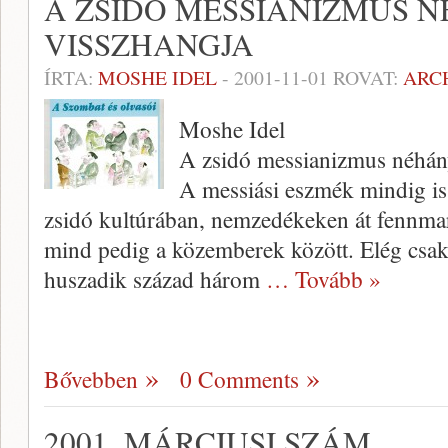
A ZSIDÓ MESSIANIZMUS 
VISSZHANGJA
ÍRTA:
MOSHE IDEL
-
2001-11-01
ROVAT:
ARC
Moshe Idel
A zsidó messianizmus néhán
A messiási eszmék mindig is 
zsidó kultúrában, nemzedékeken át fennmar
mind pedig a közem­berek között. Elég csak 
huszadik század három
… Tovább »
Bővebben
0 Comments
2001. MÁRCIUSI SZÁM