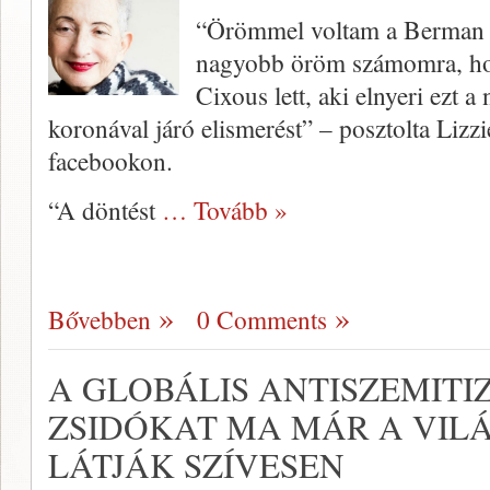
“Örömmel voltam a Berman Ir
nagyobb öröm számomra, hog
Cixous lett, aki elnyeri ezt 
koronával járó elismerést” – posztolta Lizzi
facebookon.
“A döntést
… Tovább »
Bővebben
0 Comments
A GLOBÁLIS ANTISZEMIT
ZSIDÓKAT MA MÁR A VIL
LÁTJÁK SZÍVESEN