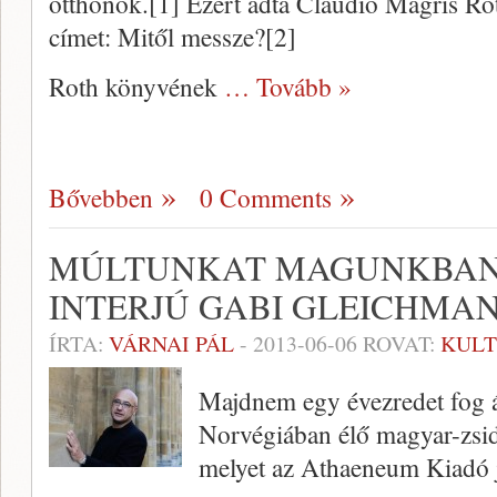
otthonok.[1] Ezért adta Claudio Magris Ro
címet: Mitől messze?[2]
Roth könyvének
… Tovább »
Bővebben
0 Comments
MÚLTUNKAT MAGUNKBAN
INTERJÚ GABI GLEICHMA
ÍRTA:
VÁRNAI PÁL
-
2013-06-06
ROVAT:
KUL
Majdnem egy évezredet fog át
Norvégiában élő magyar-zsid
melyet az Athaeneum Kiadó j