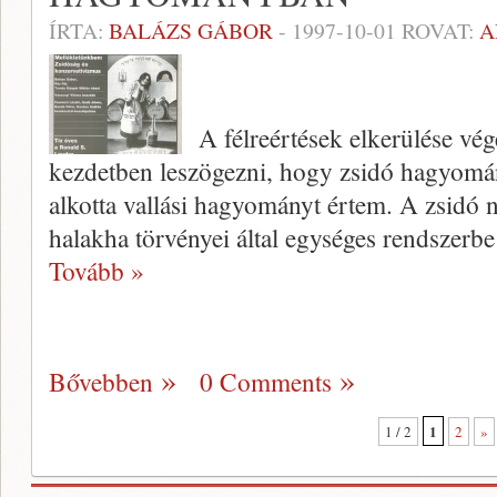
ÍRTA:
BALÁZS GÁBOR
-
1997-10-01
ROVAT:
A
A félreértések elkerülése vég
kezdetben leszögezni, hogy zsidó hagyomány 
alkotta vallási hagyományt értem. A zsidó 
halakha törvényei által egységes rendszerbe
Tovább »
Bővebben
0 Comments
1
1 / 2
2
»