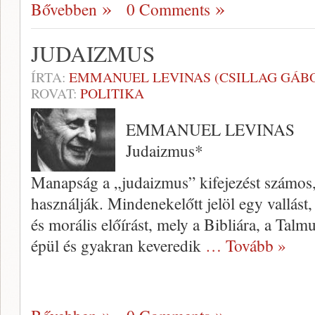
Bővebben
0 Comments
JUDAIZMUS
ÍRTA:
EMMANUEL LEVINAS (CSILLAG GÁBO
ROVAT:
POLITIKA
EMMANUEL LEVINAS
Judaizmus*
Manapság a „judaiz­mus” kifejezést számos
használják. Mindenekelőtt jelöl egy vallást, 
és morális előírást, mely a Bibliára, a Tal
épül és gyakran keveredik
… Tovább »