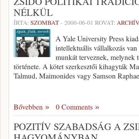
ZSIDÓ POLITIKAI TRADÍCI
NÉLKÜL
ÍRTA:
SZOMBAT
-
2000-06-01
ROVAT:
ARCHÍ
A Yale University Press kia
intellektuális vállalkozás va
munkát terveznek, melynek té
története. A kötet szerkesztői kihagyták 
Talmud, Maimonides vagy Samson Rapha
Bővebben
0 Comments
POZITÍV SZABADSÁG A ZS
HAGYOMÁNYBAN