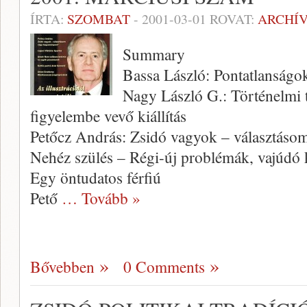
ÍRTA:
SZOMBAT
-
2001-03-01
ROVAT:
ARCHÍ
Summary
Bassa László: Pontatlanságo
Nagy László G.: Történelmi 
figyelembe vevő kiállítás
Petőcz András: Zsidó vagyok – választá
Nehéz szülés – Régi-új problémák, vajúdó
Egy öntudatos férfiú
Pető
… Tovább »
Bővebben
0 Comments