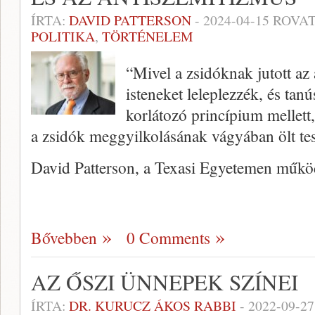
ÍRTA:
DAVID PATTERSON
-
2024-04-15
ROVAT
POLITIKA
,
TÖRTÉNELEM
“Mivel a zsidóknak jutott az 
isteneket leleplezzék, és tan
korlátozó princípium mellett
a zsidók meggyilkolásának vágyában ölt te
David Patterson, a Texasi Egyetemen mű
Bővebben
0 Comments
AZ ŐSZI ÜNNEPEK SZÍNEI
ÍRTA:
DR. KURUCZ ÁKOS RABBI
-
2022-09-27