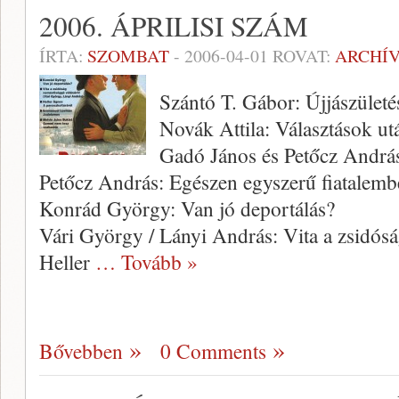
2006. ÁPRILISI SZÁM
ÍRTA:
SZOMBAT
-
2006-04-01
ROVAT:
ARCHÍ
Szántó T. Gábor: Újjászületé
Novák Attila: Választások ut
Gadó János és Petőcz András
Petőcz András: Egészen egyszerű fiatalembe
Konrád György: Van jó deportálás?
Vári György / Lányi András: Vita a zsidósá
Heller
… Tovább »
Bővebben
0 Comments