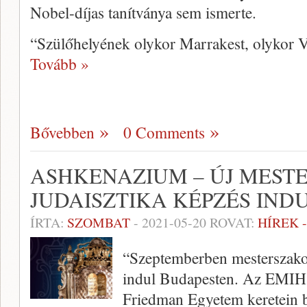
Nobel-díjas tanítványa sem ismerte.
“Szülőhelyének olykor Marrakest, olykor 
Tovább »
Bővebben
0 Comments
ASHKENAZIUM – ÚJ MEST
JUDAISZTIKA KÉPZÉS IND
ÍRTA:
SZOMBAT
-
2021-05-20
ROVAT:
HÍREK 
“Szeptemberben mesterszako
indul Budapesten. Az EMIH 
Friedman Egyetem keretein 