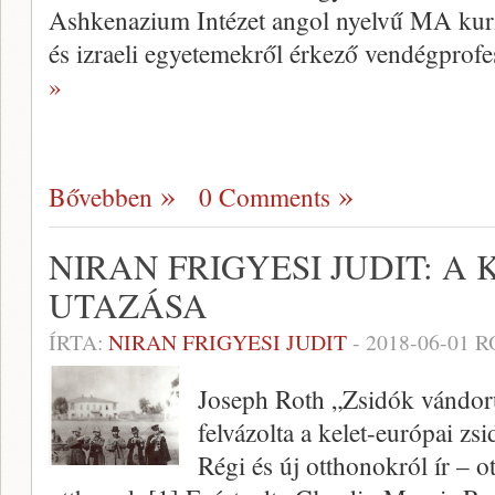
Ashkenazium Intézet angol nyelvű MA kurz
és izraeli egyetemekről érkező vendégprofe
»
Bővebben
0 Comments
NIRAN FRIGYESI JUDIT: A
UTAZÁSA
ÍRTA:
NIRAN FRIGYESI JUDIT
-
2018-06-01
R
Joseph Roth „Zsidók vándor
felvázolta a kelet-európai zs
Régi és új otthonokról ír – 