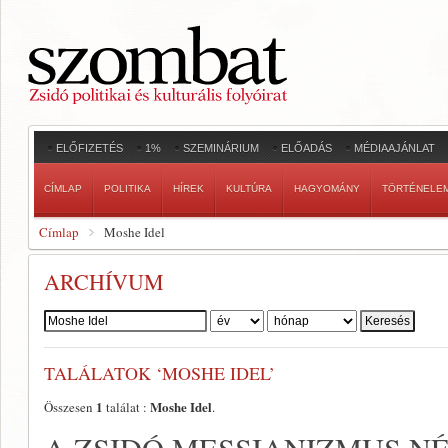
ELŐFIZETÉS
1%
SZEMINÁRIUM
ELŐADÁS
MÉDIAAJÁNLAT
CÍMLAP
POLITIKA
HÍREK
KULTÚRA
HAGYOMÁNY
TÖRTÉNELE
Címlap
Moshe Idel
ARCHÍVUM
Szerző:
TALÁLATOK ‘MOSHE IDEL’
1
Moshe Idel
Összesen
találat :
.