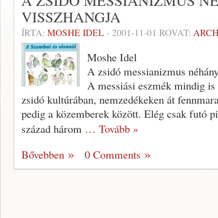
A ZSIDÓ MESSIANIZMUS 
VISSZHANGJA
ÍRTA:
MOSHE IDEL
-
2001-11-01
ROVAT:
ARC
Moshe Idel
A zsidó messianizmus néhány
A messiási eszmék mindig is s
zsidó kultúrában, nemzedékeken át fennmara
pedig a közem­berek között. Elég csak futó pi
század három
… Tovább »
Bővebben
0 Comments