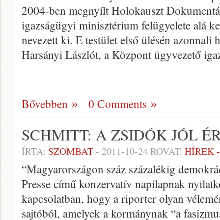
2004-ben megnyílt Holokauszt Dokumentác
igazságügyi minisztérium felügyelete alá ke
nevezett ki. E testület első ülésén azonnali h
Harsányi Lászlót, a Központ ügyvezető iga
Bővebben
0 Comments
SCHMITT: A ZSIDÓK JÓL 
ÍRTA:
SZOMBAT
-
2011-10-24
ROVAT:
HÍREK 
“Magyarországon száz százalékig demokrác
Presse című konzervatív napilapnak nyilatk
kapcsolatban, hogy a riporter olyan vélemén
sajtóból, amelyek a kormánynak “a fasizmu