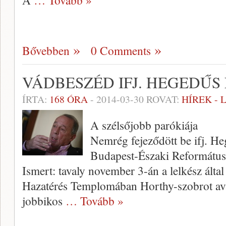
A
… Tovább »
Bővebben
0 Comments
VÁDBESZÉD IFJ. HEGEDŰS
ÍRTA:
168 ÓRA
-
2014-03-30
ROVAT:
HÍREK -
A szélsőjobb parókiája
Nemrég fejeződött be ifj. He
Budapest-Északi Reformátu
Ismert: tavaly november 3-án a lelkész által
Hazatérés Templomában Horthy-szobrot av
jobbikos
… Tovább »