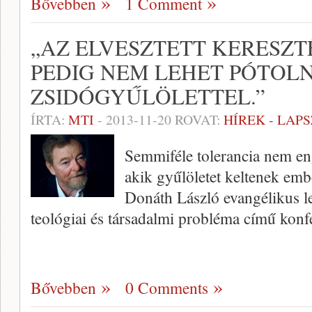
Bővebben
1 Comment
„AZ ELVESZTETT KERESZT
PEDIG NEM LEHET PÓTOLN
ZSIDÓGYŰLÖLETTEL.”
ÍRTA:
MTI
-
2013-11-20
ROVAT:
HÍREK - LAP
Semmiféle tolerancia nem e
akik gyűlöletet keltenek emb
Donáth László evangélikus l
teológiai és társadalmi probléma című kon
Bővebben
0 Comments