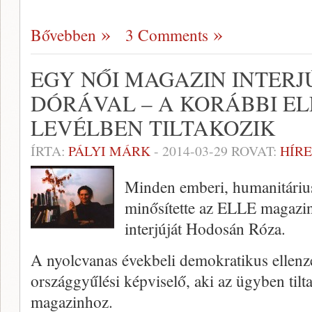
Bővebben
3 Comments
EGY NŐI MAGAZIN INTERJ
DÓRÁVAL – A KORÁBBI EL
LEVÉLBEN TILTAKOZIK
ÍRTA:
PÁLYI MÁRK
-
2014-03-29
ROVAT:
HÍRE
Minden emberi, humanitáriu
minősítette az ELLE magazin
interjúját Hodosán Róza.
A nyolcvanas évekbeli demokratikus ellenzék
országgyűlési képviselő, aki az ügyben tilta
magazinhoz.