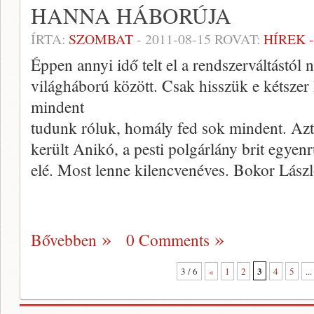
HANNA HÁBORÚJA
ÍRTA:
SZOMBAT
-
2011-08-15
ROVAT:
HÍREK 
Éppen annyi idő telt el a rendszerváltástól 
világháború között. Csak hisszük e kétsze
mindent
tudunk róluk, homály fed sok mindent. Azt 
került Anikó, a pesti polgárlány brit egye
elé. Most lenne kilencvenéves. Bokor Lász
Bővebben
0 Comments
3
3 / 6
«
1
2
4
5
...