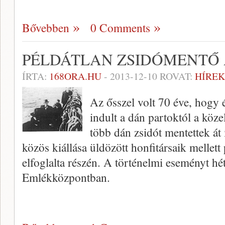
Bővebben
0 Comments
PÉLDÁTLAN ZSIDÓMENTŐ 
ÍRTA:
168ORA.HU
-
2013-12-10
ROVAT:
HÍREK
Az ősszel volt 70 éve, hogy é
indult a dán partoktól a köze
több dán zsidót mentettek át
közös kiállása üldözött honfitársaik mellett
elfoglalta részén. A történelmi eseményt hé
Emlékközpontban.