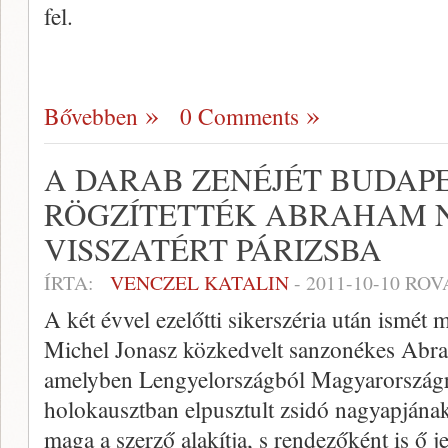
fel.
Bővebben
0 Comments
A DARAB ZENÉJÉT BUDAP
RÖGZÍTETTÉK ABRAHAM 
VISSZATÉRT PÁRIZSBA
ÍRTA:
VENCZEL KATALIN
-
2011-10-10
ROV
A két évvel ezelőtti sikerszéria után ismét
Michel Jonasz közkedvelt sanzonékes Abra
amelyben Lengyelországból Magyarországra
holokausztban elpusztult zsidó nagyapjának
maga a szerző alakítja, s rendezőként is ő 