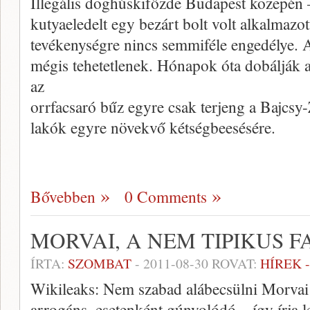
Illegális döghúskifőzde Budapest közepén
kutyaeledelt egy bezárt bolt volt alkalmaz
tevékenységre nincs semmiféle engedélye. 
mégis tehetetlenek. Hónapok óta dobálják
az
orrfacsaró bűz egyre csak terjeng a Bajcsy-Z
lakók egyre növekvő kétségbeesésére.
Bővebben
0 Comments
MORVAI, A NEM TIPIKUS F
ÍRTA:
SZOMBAT
-
2011-08-30
ROVAT:
HÍREK 
Wikileaks: Nem szabad alábecsülni Morvai 
arrogáns, esetenként gúnyolódó – így írja l