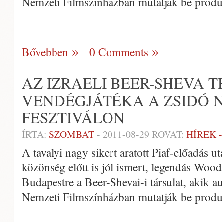
Nemzeti Filmszínházban mutatják be produ
Bővebben
0 Comments
AZ IZRAELI BEER-SHEVA 
VENDÉGJÁTÉKA A ZSIDÓ 
FESZTIVÁLON
ÍRTA:
SZOMBAT
-
2011-08-29
ROVAT:
HÍREK 
A tavalyi nagy sikert aratott Piaf-előadás 
közönség előtt is jól ismert, legendás Woo
Budapestre a Beer-Shevai-i társulat, akik a
Nemzeti Filmszínházban mutatják be produ