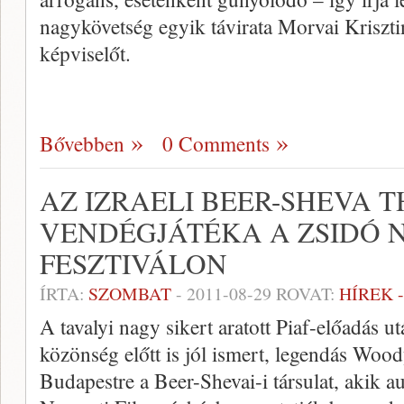
nagykövetség egyik távirata Morvai Kriszti
képviselőt.
Bővebben
0 Comments
AZ IZRAELI BEER-SHEVA 
VENDÉGJÁTÉKA A ZSIDÓ 
FESZTIVÁLON
ÍRTA:
SZOMBAT
-
2011-08-29
ROVAT:
HÍREK 
A tavalyi nagy sikert aratott Piaf-előadás 
közönség előtt is jól ismert, legendás Woo
Budapestre a Beer-Shevai-i társulat, akik a