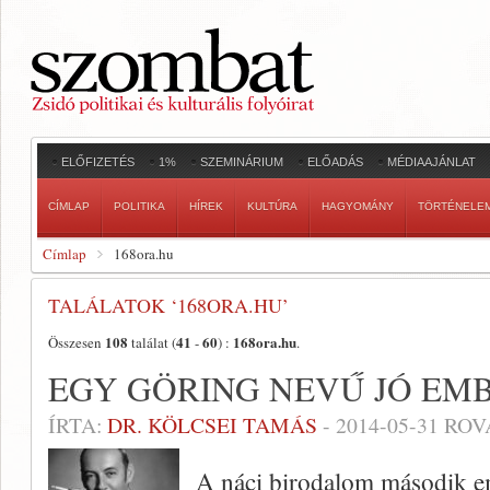
ELŐFIZETÉS
1%
SZEMINÁRIUM
ELŐADÁS
MÉDIAAJÁNLAT
CÍMLAP
POLITIKA
HÍREK
KULTÚRA
HAGYOMÁNY
TÖRTÉNELE
Címlap
168ora.hu
TALÁLATOK ‘168ORA.HU’
108
41
60
168ora.hu
Összesen
találat (
-
) :
.
EGY GÖRING NEVŰ JÓ EM
ÍRTA:
DR. KÖLCSEI TAMÁS
-
2014-05-31
ROV
A náci birodalom második e