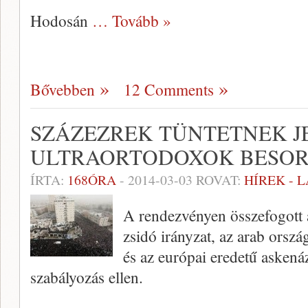
Hodosán
… Tovább »
Bővebben
12 Comments
SZÁZEZREK TÜNTETNEK J
ULTRAORTODOXOK BESOR
ÍRTA:
168ÓRA
-
2014-03-03
ROVAT:
HÍREK - 
A rendezvényen összefogott 
zsidó irányzat, az arab orsz
és az európai eredetű askená
szabályozás ellen.