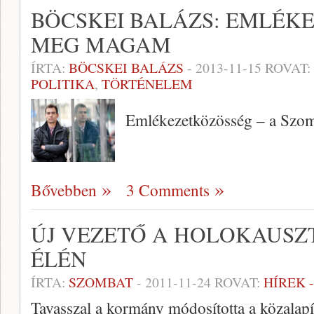
BÖCSKEI BALÁZS: EMLÉK
MEG MAGAM
ÍRTA:
BÖCSKEI BALÁZS
-
2013-11-15
ROVAT:
POLITIKA
,
TÖRTÉNELEM
Emlékezetközösség – a Szom
Bővebben
3 Comments
ÚJ VEZETŐ A HOLOKAUS
ÉLÉN
ÍRTA:
SZOMBAT
-
2011-11-24
ROVAT:
HÍREK 
Tavasszal a kormány módosította a közalapí