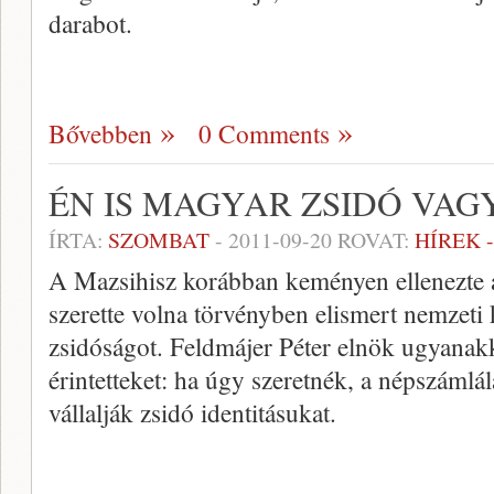
darabot.
Bővebben
0 Comments
ÉN IS MAGYAR ZSIDÓ VAG
ÍRTA:
SZOMBAT
-
2011-09-20
ROVAT:
HÍREK 
A Mazsihisz korábban keményen ellenezte 
szerette volna törvényben elismert nemzeti 
zsidóságot. Feldmájer Péter elnök ugyanakko
érintetteket: ha úgy szeretnék, a népszámlá
vállalják zsidó identitásukat.