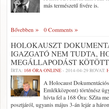
más természetű fivére is.
Bővebben
0 Comments
HOLOKAUSZT DOKUMENTÁ
IGAZGATÓ NEM TUDTA, H
MEGÁLLAPODÁST KÖTÖT
ÍRTA:
168 ÓRA ONLINE
-
2014-04-29
ROVAT:
A Holocaust Dokumentációs
Emlékközpont) történész ügy
hívta fel a 168 Óra: SZita me
posztjáról, ugyanis május 3-án lejár a há