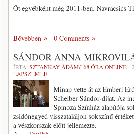
Őt egyébként még 2011-ben, Navracsics T
Bővebben
0 Comments
SÁNDOR ANNA MIKROVILÁ
ÍRTA:
SZTANKAY ÁDÁM/168 ÓRA ONLINE
-
LAPSZEMLE
Minap vette át az Emberi Er
Scheiber Sándor-díjat. Az in
Spinoza Színház alapítója sok
zsidónegyed visszataláljon sokszínű értéke
a vészkorszak előtt jellemezte.