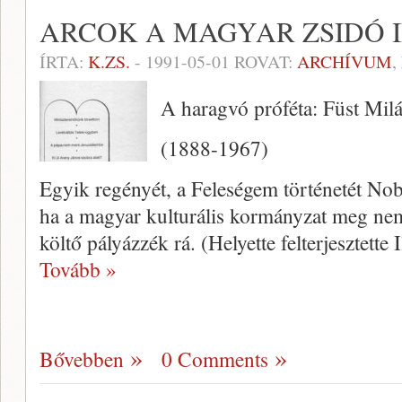
ARCOK A MAGYAR ZSIDÓ
ÍRTA:
K.ZS.
-
1991-05-01
ROVAT:
ARCHÍVUM
,
A haragvó próféta: Füst Mil
(1888-1967)
Egyik regényét, a Feleségem történetét Nobel
ha a magyar kulturális kormányzat meg nem 
köl­tő pályázzék rá. (Helyette felterjesztett
Tovább »
Bővebben
0 Comments