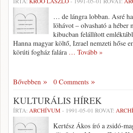
ÍRTA:
KROÓ LÁSZLÓ
-
1991-05-01
ROVAT:
AR
… de lángra lobban. Asré hag
löhávot – olvasható a héber n
kibucban felállított emléktáb
Han­na magyar költő, Izrael nemzeti hőse e
körúti fogház falára
… Tovább »
Bővebben
0 Comments
KULTURÁLIS HÍREK
ÍRTA:
ARCHÍVUM
-
1991-05-01
ROVAT:
ARCH
Kertész Ákos író a zsidó-ma­g