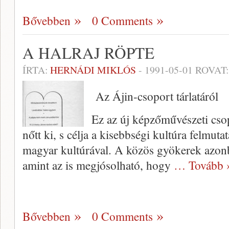
Bővebben
0 Comments
A HALRAJ RÖPTE
ÍRTA:
HERNÁDI MIKLÓS
-
1991-05-01
ROVAT
Az Ájin-csoport tárlatáról
Ez az új képzőművészeti cso­
nőtt ki, s célja a kisebbségi kultúra felmuta
magyar kultúrával. A kö­zös gyökerek azonb
amint az is megjósol­ható, hogy
… Tovább 
Bővebben
0 Comments