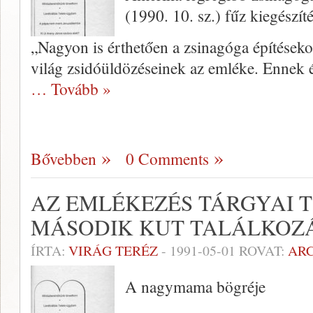
(1990. 10. sz.) fűz kiegészíté
„Nagyon is érthetően a zsina­góga építéseko
világ zsidóüldözé­seinek az emléke. Ennek
… Tovább »
Bővebben
0 Comments
AZ EMLÉKEZÉS TÁRGYAI 
MÁSODIK KUT TALÁLKOZ
ÍRTA:
VIRÁG TERÉZ
-
1991-05-01
ROVAT:
AR
A nagymama bögréje