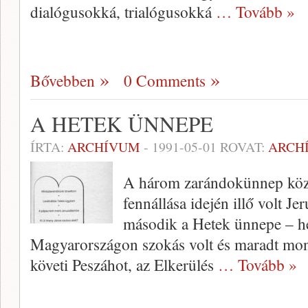
dialógusokká, trialógusokká
… Tovább »
Bővebben
0 Comments
A HETEK ÜNNEPE
ÍRTA:
ARCHÍVUM
-
1991-05-01
ROVAT:
ARCH
A három zarándokünnep közü
fenn­állása idején illő volt J
második a He­tek ünnepe – 
Magyarországon szokás volt és maradt mond
követi Peszáhot, az Elkerülés
… Tovább »