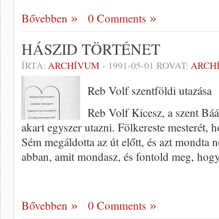
Bővebben
0 Comments
HÁSZID TÖRTÉNET
ÍRTA:
ARCHÍVUM
-
1991-05-01
ROVAT:
ARCH
Reb Volf szentföldi utazása
Reb Volf Kicesz, a szent Báá
akart egyszer utazni. Fölkereste mesterét, 
Sém megáldotta az út előtt, és azt mondta n
ab­ban, amit mondasz, és fontold meg, hog
Bővebben
0 Comments