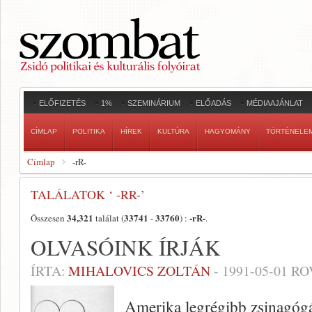
ELŐFIZETÉS
1%
SZEMINÁRIUM
ELŐADÁS
MÉDIAAJÁNLAT
CÍMLAP
POLITIKA
HÍREK
KULTÚRA
HAGYOMÁNY
TÖRTÉNELE
Címlap
-rR-
TALÁLATOK ‘ -RR-’
34,321
33741
33760
-rR-
Összesen
találat (
-
) :
.
OLVASÓINK ÍRJÁK
ÍRTA:
MIHALOVICS ZOLTÁN
-
1991-05-01
RO
Amerika legrégibb zsinagóg