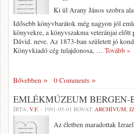
Ki ül Arany János szobra ala
Idősebb könyvbarátok még na­gyon jól eml
könyvekre, a könyvszakma vete­ránjai előtt
Dávid. neve. Az 1873-ban született jó kond
Könyvkiadó cég tu­lajdonosa,
… Tovább »
Bővebben
0 Comments
EMLÉKMÚZEUM BERGEN-
ÍRTA:
V.F.
-
1991-05-01
ROVAT:
ARCHÍVUM
,
I
Az életben maradottak Izrae