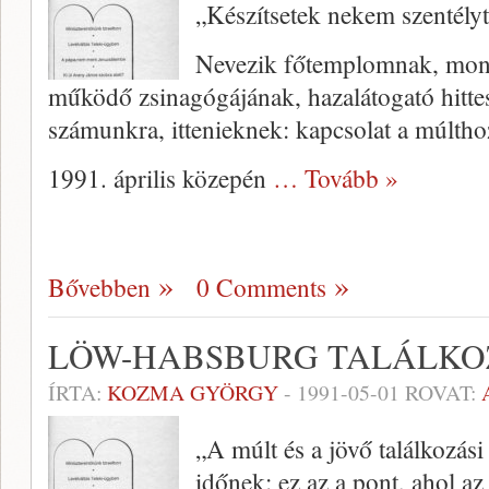
„Készítsetek nekem szentély
Nevezik főtemplomnak, mond
működő zsinagógájának, ha­zalátogató hitte
számunkra, it­tenieknek: kapcsolat a múlt­ho
1991. április közepén
… Tovább »
Bővebben
0 Comments
LÖW-HABSBURG TALÁLKOZ
ÍRTA:
KOZMA GYÖRGY
-
1991-05-01
ROVAT:
„A múlt és a jövő találkozási
idő­nek: ez az a pont, ahol 