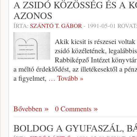
A ZSIDÓ KÖZÖSSÉG ÉS A 
AZONOS
ÍRTA:
SZÁNTÓ T. GÁBOR
-
1991-05-01
ROVAT
Akik kicsit is részesei volta
zsidó közéletének, legalábbi
Rabbiképző Intézet könyvtár
a méltó érdeklődést, az il­letékesektől a pén
a figyelmet,
… Tovább »
Bővebben
0 Comments
BOLDOG A GYUFASZÁL, B