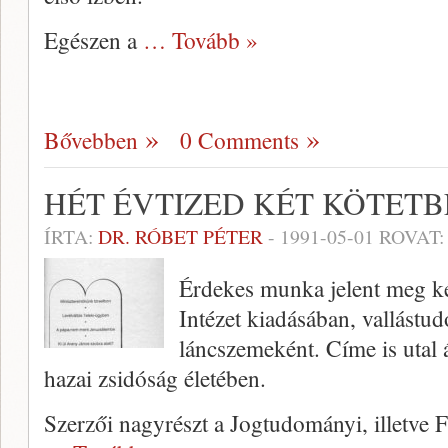
Egészen a
… Tovább »
Bővebben
0 Comments
HÉT ÉVTIZED KÉT KÖTET
ÍRTA:
DR. RÓBET PÉTER
-
1991-05-01
ROVAT
Érdekes munka jelent meg ké
Inté­zet kiadásában, vallást
láncszemeként. Cí­me is utal 
hazai zsidóság életében.
Szerzői nagyrészt a Jogtudo­mányi, illetve Fi