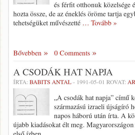
és férfit ottho­nuk közelsége
hozta össze, de az éneklés öröme tartja egyb
tehet­ségüket művészetté
… Tovább »
Bővebben
0 Comments
A CSODÁK HAT NAPJA
ÍRTA:
BABITS ANTAL
-
1991-05-01
ROVAT:
A
„A csodák hat napja” című k
származá­sú izraeli újságíró h
napos háború után írta. A 
újabb kiadásokat élt meg. Magyarországon 
első ízben.