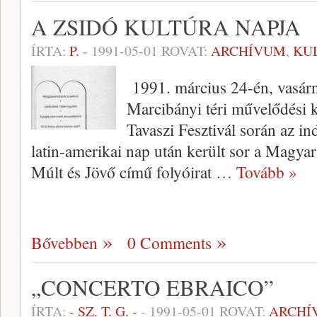
A ZSIDÓ KULTÚRA NAPJA
ÍRTA:
P.
-
1991-05-01
ROVAT:
ARCHÍVUM
,
KU
1991. március 24-én, vasárna
Marcibányi téri művelődési 
Tavaszi Fesz­tivál során az in
latin-amerikai nap után került sor a Magyar
Múlt és Jövő című folyóirat
… Tovább »
Bővebben
0 Comments
„CONCERTO EBRAICO”
ÍRTA:
- SZ. T. G. -
-
1991-05-01
ROVAT:
ARCHÍ