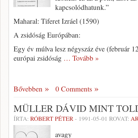
kapcsolódhatunk.”
Maharal: Tiferet Izráel (1590)
A zsidóság Európában:
Egy év múlva lesz négyszáz éve (február 1
európai zsidóság
… Tovább »
Bővebben
0 Comments
MÜLLER DÁVID MINT TOL
ÍRTA:
RÓBERT PÉTER
-
1991-05-01
ROVAT:
A
avagy