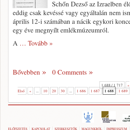
Schőn Dezső az Izraelben élő
eddig csak kevéssé vagy egyáltalán nem ism
április 12-i számában a nácik egykori konce
egy éve megnyílt emlékmúzeumról.
A
… Tovább »
Bővebben
0 Comments
1 688 / 1 717
«
1 688
Első
«
...
10
20
30
...
1 686
1 687
1 689
ELŐFIZETÉS
KAPCSOLAT
SZERKESZTŐK
MAGUNKRÓL
IMPRESSZUM