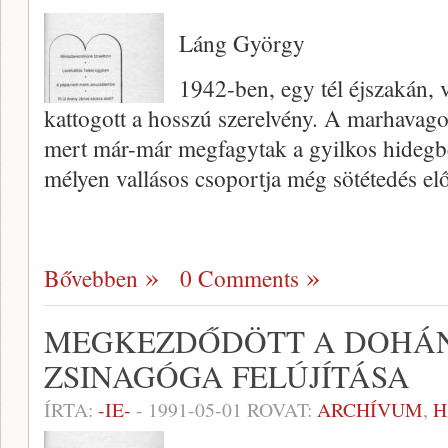
Láng György
1942-ben, egy tél éjszakán, v
kattogott a hosszú szerelvény. A marhavag
mert már-már megfagy­tak a gyilkos hidegbe
mélyen vallásos csoportja még sötétedés elő
Bővebben
0 Comments
MEGKEZDŐDÖTT A DOHÁN
ZSINAGÓGA FELÚJÍTÁSA
ÍRTA:
-IE-
-
1991-05-01
ROVAT:
ARCHÍVUM
,
H