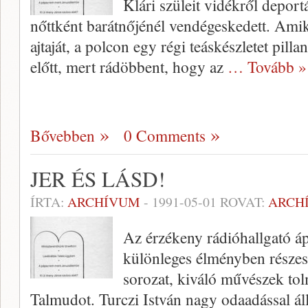
Klári szüleit vidékről depor­
nőttként barátnőjénél vendégeske­dett. Ami
ajtaját, a polcon egy régi teáskészletet pilla
előtt, mert rádöbbent, hogy az
… Tovább »
Bővebben
0 Comments
JER ÉS LÁSD!
ÍRTA:
ARCHÍVUM
-
1991-05-01
ROVAT:
ARCH
Az érzékeny rádióhallgató áp­
különle­ges élményben részesü
sorozat, kiváló művészek tol
Talmudot. Turczi István nagy odaadással áll