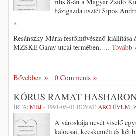
rilis 8-án a Magyar Zsidó Ku
házigaz­da tisztét Sipos Andrá
*
Resánszky Mária festőművész­nő kiállítása á
MZSKE Garay utcai ter­mében,
… Tovább 
Bővebben
0 Comments
KÓRUS RAMAT HASHARON
ÍRTA:
MBJ
-
1991-05-01
ROVAT:
ARCHÍVUM
,
A városkája nevét viselő együt
kalocsai, kecskeméti és két b