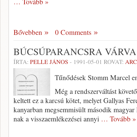
… Tovább »
Bővebben
0 Comments
BÚCSÚPARANCSRA VÁRVA
ÍRTA:
PELLE JÁNOS
-
1991-05-01
ROVAT:
AR
Tűnődések Stomm Marcel eml
Még a rendszerváltást követő
keltett ez a karcsú kötet, melyet Gallyas Fe
kanyarban megsem­misült második magyar 
nak a visszaemlékezései annyi
… Tovább »