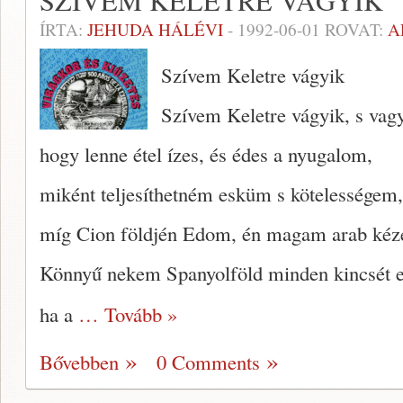
SZÍVEM KELETRE VÁGYIK
ÍRTA:
JEHUDA HÁLÉVI
-
1992-06-01
ROVAT:
A
Szívem Keletre vágyik
Szívem Keletre vágyik, s va
hogy lenne étel ízes, és édes a nyugalom,
miként teljesíthetném esküm s kötelességem,
míg Cion földjén Edom, én magam arab kéz
Könnyű nekem Spanyolföld minden kincsét 
ha a
… Tovább »
Bővebben
0 Comments