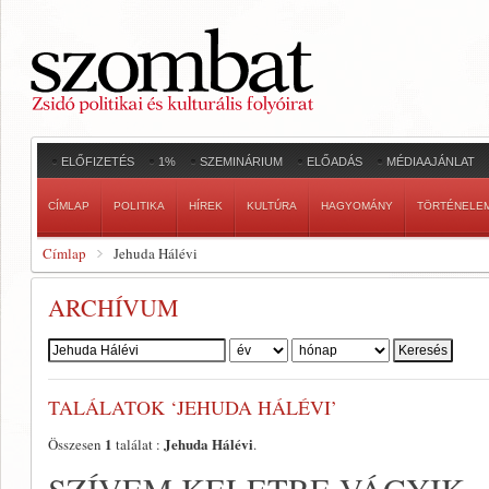
ELŐFIZETÉS
1%
SZEMINÁRIUM
ELŐADÁS
MÉDIAAJÁNLAT
CÍMLAP
POLITIKA
HÍREK
KULTÚRA
HAGYOMÁNY
TÖRTÉNELE
Címlap
Jehuda Hálévi
ARCHÍVUM
Szerző:
TALÁLATOK ‘JEHUDA HÁLÉVI’
1
Jehuda Hálévi
Összesen
találat :
.