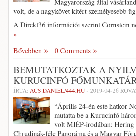
Magyarország által vásárlan
volt, de a nagykövet kitért személyesebb ü
A Direkt36 információi szerint Cornstein
»
Bővebben
0 Comments
BEMUTATKOZTAK A NYILV
KURUCINFÓ FŐMUNKATÁR
ÍRTA:
ÁCS DÁNIEL/444.HU
-
2019-04-26
ROVA
“Április 24-én este hatkor
mutatta be a Kurucinfó háro
volt MIÉP-irodában: Hering J
Chrudinák-féle Panoráma és a Magyar Fórum 