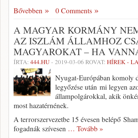
Bővebben
0 Comments
A MAGYAR KORMÁNY NEM
AZ ISZLÁM ÁLLAMHOZ C
MAGYAROKAT – HA VANN
ÍRTA:
444.HU
-
2019-03-06
ROVAT:
HÍREK - 
Nyugat-Európában komoly d
legyőzése után mi legyen az
állampolgárokkal, akik önkén
most hazatérnének.
A terrorszervezetbe 15 évesen belépő Sh
fogadnák szívesen
… Tovább »