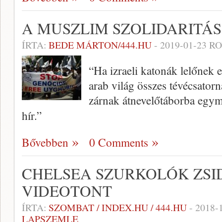
A MUSZLIM SZOLIDARITÁS
ÍRTA:
BEDE MÁRTON/444.HU
-
2019-01-23
RO
“Ha izraeli katonák lelőnek eg
arab világ összes tévécsatorn
zárnak átnevelőtáborba egym
hír.”
Bővebben
0 Comments
CHELSEA SZURKOLÓK ZSI
VIDEOTONT
ÍRTA:
SZOMBAT / INDEX.HU / 444.HU
-
2018-
LAPSZEMLE