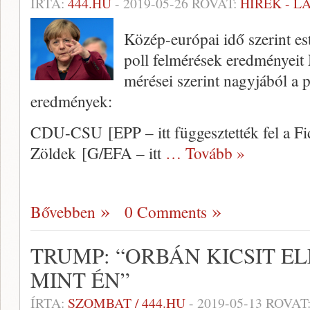
ÍRTA:
444.HU
-
2019-05-26
ROVAT:
HÍREK - 
Közép-európai idő szerint est
poll felmérések eredménye
mérései szerint nagyjából a p
eredmények:
CDU-CSU [EPP – itt függesztették fel a Fi
Zöldek [G/EFA – itt
… Tovább »
Bővebben
0 Comments
TRUMP: “ORBÁN KICSIT 
MINT ÉN”
ÍRTA:
SZOMBAT / 444.HU
-
2019-05-13
ROVAT