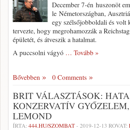
December 7-én huszonöt embe
le Németországban, Ausztriá
egy szélsőjobboldali és volt 
tervezte, hogy megrohamozzák a Reichstago
épületét, és átveszik a hatalmat.
A puccsolni vágyó
… Tovább »
Bővebben
0 Comments
BRIT VÁLASZTÁSOK: HAT
KONZERVATÍV GYŐZELEM,
LEMOND
ÍRTA:
444.HU/SZOMBAT
-
2019-12-13
ROVAT: