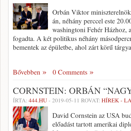
Orbán Viktor miniszterelnök
án, néhány perccel este 20.0
washingtoni Fehér Házhoz, 
fogadta. A két politikus néhány másodpercr
bementek az épületbe, ahol zárt körű tárgy
Bővebben
0 Comments
CORNSTEIN: ORBÁN “NAGY
ÍRTA:
444.HU
-
2019-05-11
ROVAT:
HÍREK - 
David Cornstein az USA bud
előadást tartott amerikai di