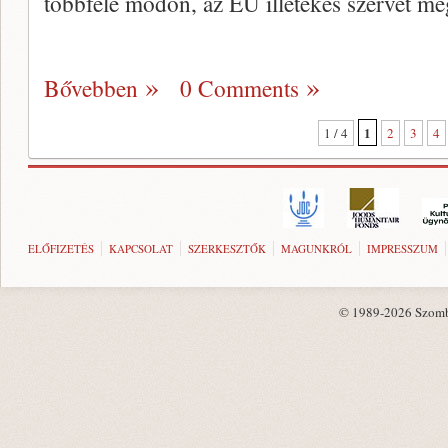
többféle módon, az EU illetékes szervét me
Bővebben
0 Comments
1
1 / 4
2
3
4
ELŐFIZETÉS
KAPCSOLAT
SZERKESZTŐK
MAGUNKRÓL
IMPRESSZUM
© 1989-2026 Szombat