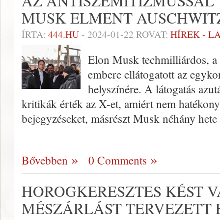
AZ ANTISZEMITIZMUSSAL
MUSK ELMENT AUSCHWIT
ÍRTA:
444.HU
-
2024-01-22
ROVAT:
HÍREK - 
Elon Musk techmilliárdos, a
embere ellátogatott az egykor
helyszínére. A látogatás azut
kritikák érték az X-et, amiért nem hatékony
bejegyzéseket, másrészt Musk néhány hete
Bővebben
0 Comments
HOROGKERESZTES KÉST VÁ
MÉSZÁRLÁST TERVEZETT E