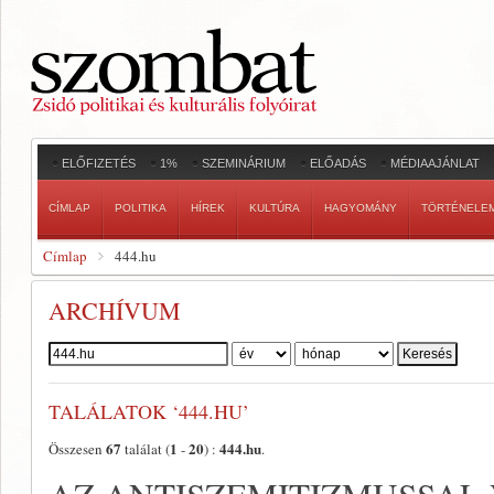
ELŐFIZETÉS
1%
SZEMINÁRIUM
ELŐADÁS
MÉDIAAJÁNLAT
CÍMLAP
POLITIKA
HÍREK
KULTÚRA
HAGYOMÁNY
TÖRTÉNELE
Címlap
444.hu
ARCHÍVUM
Szerző:
TALÁLATOK ‘444.HU’
67
1
20
444.hu
Összesen
találat (
-
) :
.