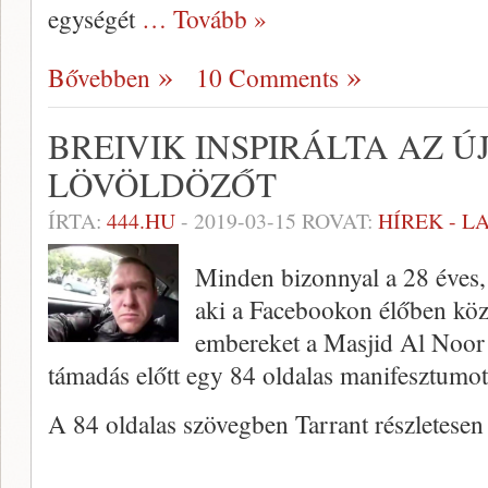
egységét
… Tovább »
Bővebben
10 Comments
BREIVIK INSPIRÁLTA AZ Ú
LÖVÖLDÖZŐT
ÍRTA:
444.HU
-
2019-03-15
ROVAT:
HÍREK - 
Minden bizonnyal a 28 éves, 
aki a Facebookon élőben közve
embereket a Masjid Al Noor m
támadás előtt egy 84 oldalas manifesztumot
A 84 oldalas szövegben Tarrant részletese