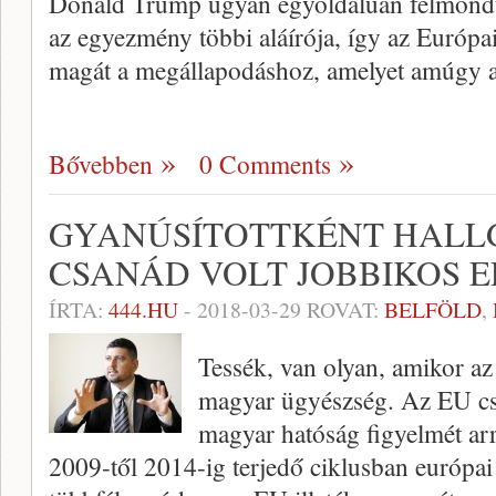
Donald Trump ugyan egyoldalúan felmondta
az egyezmény többi aláírója, így az Európai
magát a megállapodáshoz, amelyet amúgy 
Bővebben
0 Comments
GYANÚSÍTOTTKÉNT HALLG
CSANÁD VOLT JOBBIKOS E
ÍRTA:
444.HU
-
2018-03-29
ROVAT:
BELFÖLD
,
Tessék, van olyan, amikor a
magyar ügyészség. Az EU csalá
magyar hatóság figyelmét ar
2009-től 2014-ig terjedő ciklusban európai