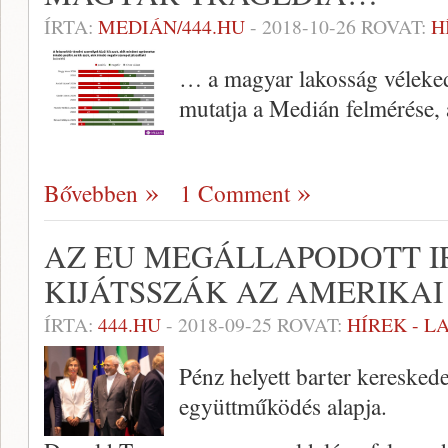
ÍRTA:
MEDIÁN/444.HU
-
2018-10-26
ROVAT:
H
… a magyar lakosság vélekedé
mutatja a Medián felmérése, 
Bővebben
1 Comment
AZ EU MEGÁLLAPODOTT I
KIJÁTSSZÁK AZ AMERIKA
ÍRTA:
444.HU
-
2018-09-25
ROVAT:
HÍREK - 
Pénz helyett barter keresked
együttműködés alapja.