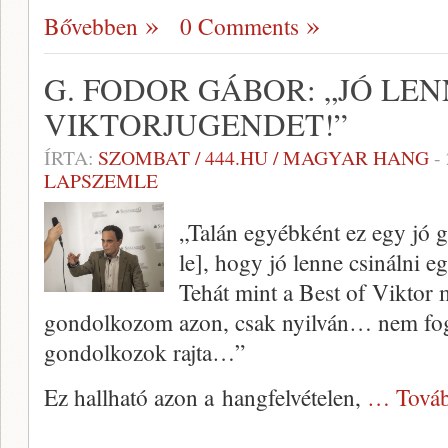
Bővebben
0 Comments
G. FODOR GÁBOR: „JÓ LEN
VIKTORJUGENDET!”
ÍRTA:
SZOMBAT / 444.HU / MAGYAR HANG
-
LAPSZEMLE
„Talán egyébként ez egy jó 
le], hogy jó lenne csinálni e
Tehát mint a Best of Viktor
gondolkozom azon, csak nyilván… nem fog
gondolkozok rajta…”
Ez hallható azon a hangfelvételen,
… Továb