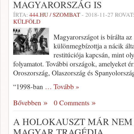
MAGYARORSZÁG IS
ÍRTA:
444.HU / SZOMBAT
-
2018-11-27
ROVAT
KÜLFÖLD
Magyarországot is bírálta a
különmegbízottja a nácik ált
restitúciója kapcsán, mint o
folyamatot. További országok, amelyeket ér
Oroszország, Olaszország és Spanyolorszá
“1998-ban
… Tovább »
Bővebben
0 Comments
A HOLOKAUSZT MÁR NEM
MAGYAR TRAGÉDIA…