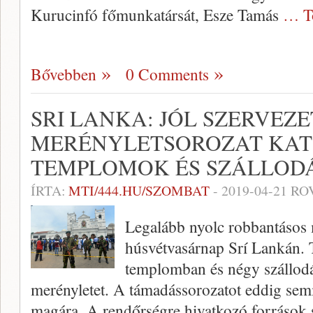
Kurucinfó főmunkatársát, Esze Tamás
… T
Bővebben
0 Comments
SRI LANKA: JÓL SZERVEZE
MERÉNYLETSOROZAT KAT
TEMPLOMOK ÉS SZÁLLOD
ÍRTA:
MTI/444.HU/SZOMBAT
-
2019-04-21
RO
Legalább nyolc robbantásos 
húsvétvasárnap Srí Lankán. 
templomban és négy szállodá
merényletet. A támadássorozatot eddig semm
magára. A rendőrségre hivatkozó források 