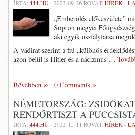
ÍRTA:
444.HU
-
2023-09-26
ROVAT:
HÍREK - 
„Emberölés előkészülete” mi
Sopron megyei Főügyészség 
aki egyik osztálytársa megölé
A vádirat szerint a fiú „különös érdeklődést
azon belül is Hitler és a nácizmus
… Továb
Bővebben
0 Comments
NÉMETORSZÁG: ZSIDÓKA
RENDŐRTISZT A PUCCSIS
ÍRTA:
444.HU
-
2022-12-11
ROVAT:
HÍREK - 