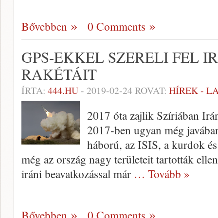
Bővebben
0 Comments
GPS-EKKEL SZERELI FEL 
RAKÉTÁIT
ÍRTA:
444.HU
-
2019-02-24
ROVAT:
HÍREK - 
2017 óta zajlik Szíriában Irán
2017-ben ugyan még javában
háború, az ISIS, a kurdok és
még az ország nagy területeit tartották ellen
iráni beavatkozással már
… Tovább »
Bővebben
0 Comments