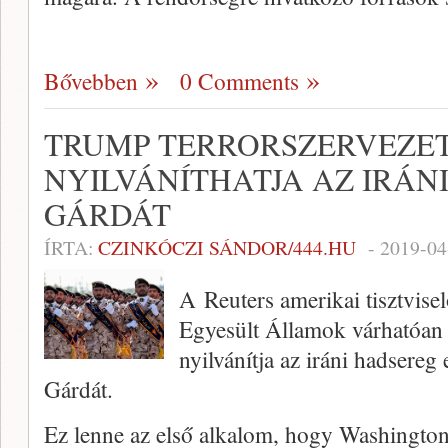
Bővebben
0 Comments
TRUMP TERRORSZERVEZE
NYILVÁNÍTHATJA AZ IRÁN
GÁRDÁT
ÍRTA:
CZINKÓCZI SÁNDOR/444.HU
-
2019-04
A Reuters amerikai tisztvisel
Egyesült Államok várhatóan k
nyilvánítja az iráni hadsereg 
Gárdát.
Ez lenne az első alkalom, hogy Washington