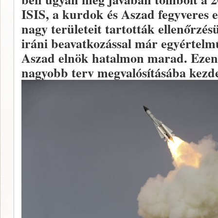
ISIS, a kurdok és Aszad fegyveres e
nagy területeit tartották ellenőrzésü
iráni beavatkozással már egyértelmű
Aszad elnök hatalmon marad. Ezen 
nagyobb terv megvalósításába kezde