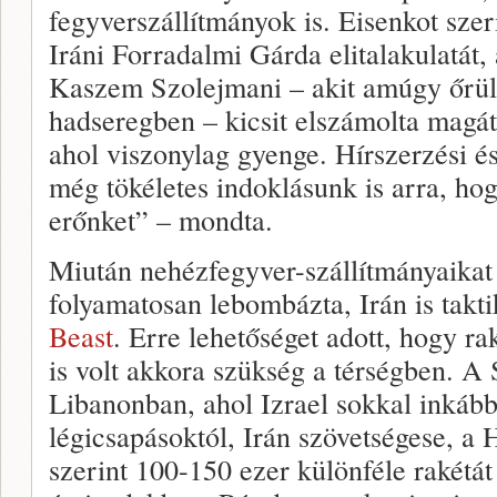
fegyverszállítmányok is. Eisenkot szer
Iráni Forradalmi Gárda elitalakulatát,
Kaszem Szolejmani – akit amúgy őrület
hadseregben – kicsit elszámolta magát.
ahol viszonylag gyenge. Hírszerzési és
még tökéletes indoklásunk is arra, hog
erőnket” – mondta.
Miután nehézfegyver-szállítmányaikat a
folyamatosan lebombázta, Irán is takti
Beast
. Erre lehetőséget adott, hogy r
is volt akkora szükség a térségben. A
Libanonban, ahol Izrael sokkal inkább
légicsapásoktól, Irán szövetségese, a 
szerint 100-150 ezer különféle rakétát