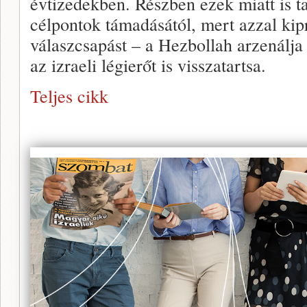
évtizedekben. Részben ezek miatt is ta
célpontok támadásától, mert azzal ki
válaszcsapást – a Hezbollah arzenálj
az izraeli légierőt is visszatartsa.
Teljes cikk