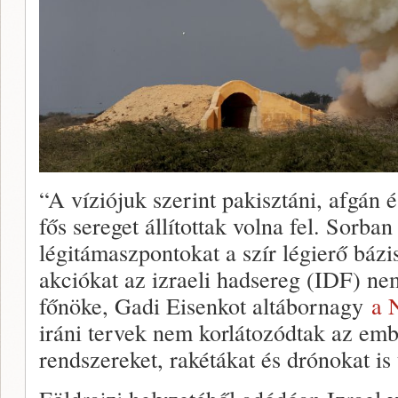
“A víziójuk szerint pakisztáni, afgán é
fős sereget állítottak volna fel. Sorban
légitámaszpontokat a szír légierő bázis
akciókat az izraeli hadsereg (IDF) ne
főnöke, Gadi Eisenkot altábornagy
a 
iráni tervek nem korlátozódtak az em
rendszereket, rakétákat és drónokat is 