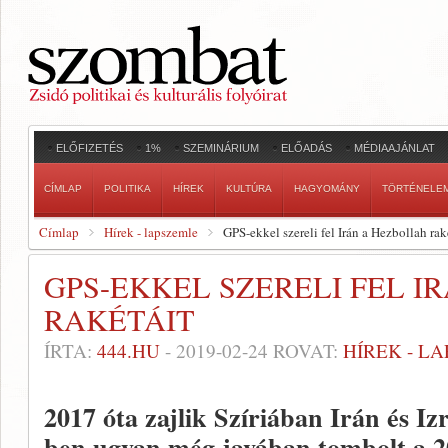
ELŐFIZETÉS
1%
SZEMINÁRIUM
ELŐADÁS
MÉDIAAJÁNLAT
CÍMLAP
POLITIKA
HÍREK
KULTÚRA
HAGYOMÁNY
TÖRTÉNELE
Címlap
Hírek - lapszemle
GPS-ekkel szereli fel Irán a Hezbollah rak
GPS-EKKEL SZERELI FEL I
RAKÉTÁIT
ÍRTA:
444.HU
-
2019-02-24
ROVAT:
HÍREK - L
2017 óta zajlik Szíriában Irán és Iz
ben ugyan még javában tombolt a 2