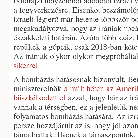
Földrajzi helyzetéből adódóan Izrael v
a fegyverkezésre. Eisenkot beszámoló
izraeli légierő már hetente többször b
megakadályozva, hogy az irániak “beá
északkeleti határán. Azóta több száz,
repültek a gépeik, csak 2018-ban kéte
Az irániak olykor-olykor megpróbálta
sikerrel
.
A bombázás hatásosnak bizonyult, Be
miniszterelnök
a múlt héten az Ameri
büszkélkedett el
azzal, hogy bár az ir
vannak a térségben, ez a jelenlétük né
folyamatos bombázás hatására. Az iz
persze hozzájárult az is, hogy jól azo
támadhattak. Ilyenek a támaszpontok, 