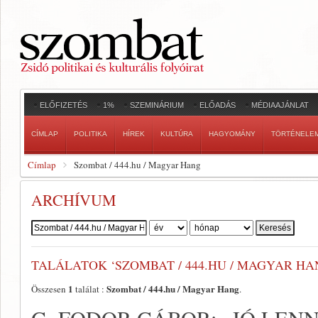
ELŐFIZETÉS
1%
SZEMINÁRIUM
ELŐADÁS
MÉDIAAJÁNLAT
CÍMLAP
POLITIKA
HÍREK
KULTÚRA
HAGYOMÁNY
TÖRTÉNELE
Címlap
Szombat / 444.hu / Magyar Hang
ARCHÍVUM
Szerző:
TALÁLATOK ‘SZOMBAT / 444.HU / MAGYAR HA
1
Szombat / 444.hu / Magyar Hang
Összesen
találat :
.