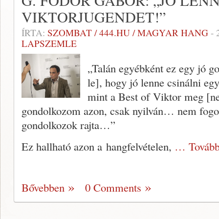
G. FODOR GÁBOR: „JÓ LEN
VIKTORJUGENDET!”
ÍRTA:
SZOMBAT / 444.HU / MAGYAR HANG
-
LAPSZEMLE
„Talán egyébként ez egy jó g
le], hogy jó lenne csinálni eg
mint a Best of Viktor meg [n
gondolkozom azon, csak nyilván… nem fogo
gondolkozok rajta…”
Ez hallható azon a hangfelvételen,
… Tovább
Bővebben
0 Comments