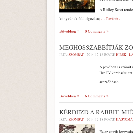
A Ridley Scott rende
könyvének feldolgozása;
… Tovább »
Bővebben
0 Comments
MEGHOSSZABBÍTJÁK ZO
ÍRTA:
SZOMBAT
-
2014-12-18
ROVAT:
HÍREK - 
A jövőben is számít 
Hír TV kérdésére az
szerződését.
Bővebben
6 Comments
KÉRDEZD A RABBIT: MI
ÍRTA:
SZOMBAT
-
2014-12-18
ROVAT:
HAGYOMÁ
Ez az egyik leggyako