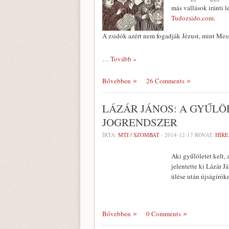
más vallások iránti l
Tudozsido.com
.
A zsidók azért nem fogadják Jézust, mint Mess
… Tovább »
Bővebben
26 Comments
LÁZÁR JÁNOS: A GYŰL
JOGRENDSZER
ÍRTA:
MTI / SZOMBAT
-
2014-12-17
ROVAT:
HÍRE
Aki gyűlöletet kelt,
jelentette ki Lázár 
ülése után újságírók
Bővebben
0 Comments