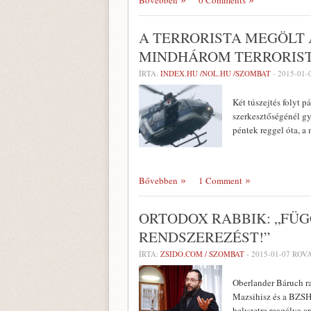
Bővebben
0 Comments
A TERRORISTA MEGÖLT 
MINDHÁROM TERRORIST
ÍRTA:
INDEX.HU /NOL.HU /SZOMBAT
-
2015-01-
Két túszejtés folyt 
szerkesztőségénél g
péntek reggel óta, a
Bővebben
1 Comment
ORTODOX RABBIK: „FÜG
RENDSZEREZÉST!”
ÍRTA:
ZSIDO.COM / SZOMBAT
-
2015-01-07
ROVA
Oberlander Báruch ra
Mazsihisz és a BZSH
helyzetre reagálva a