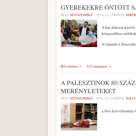
GYEREKEKRE ÖNTÖTT S
ÍRTA:
MTI/SZOMBAT
-
2014-12-13
ROVAT:
HÍREK
A hét áldozat között
könnyebben sérültek 
A támadó a Jeruzsále
Bővebben
8 Comments
A PALESZTINOK 80 SZÁ
MERÉNYLETEKET
ÍRTA:
MTI/SZOMBAT
-
2014-12-10
ROVAT:
POLIT
a friss közvélemény-