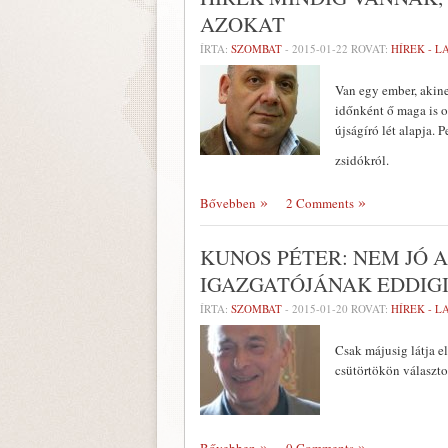
AZOKAT
ÍRTA:
SZOMBAT
-
2015-01-22
ROVAT:
HÍREK - 
Van egy ember, akinek
időnként ő maga is o
újságíró lét alapja. 
zsidókról.
Bővebben
2 Comments
KUNOS PÉTER: NEM JÓ 
IGAZGATÓJÁNAK EDDIG
ÍRTA:
SZOMBAT
-
2015-01-20
ROVAT:
HÍREK - 
Csak májusig látja e
csütörtökön választ