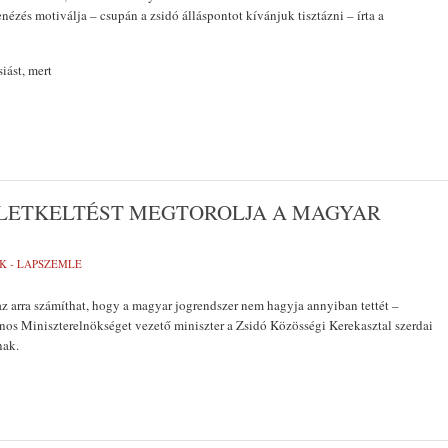
enézés motiválja – csupán a zsidó álláspontot kívánjuk tisztázni – írta a
iást, mert
ÖLETKELTÉST MEGTOROLJA A MAGYAR
K - LAPSZEMLE
 az arra számíthat, hogy a magyar jogrendszer nem hagyja annyiban tettét –
János Miniszterelnökséget vezető miniszter a Zsidó Közösségi Kerekasztal szerdai
nak.