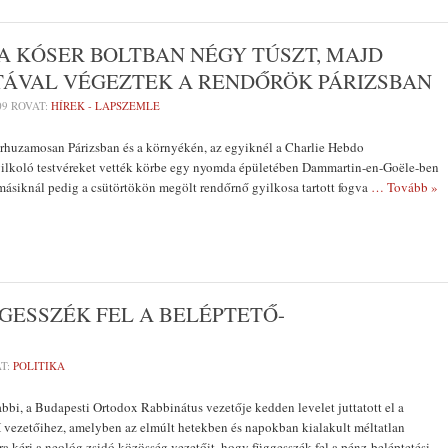
A KÓSER BOLTBAN NÉGY TÚSZT, MAJD
ÁVAL VÉGEZTEK A RENDŐRÖK PÁRIZSBAN
09
ROVAT:
HÍREK - LAPSZEMLE
párhuzamosan Párizsban és a környékén, az egyiknél a Charlie Hebdo
yilkoló testvéreket vették körbe egy nyomda épületében Dammartin-en-Goële-ben
 másiknál pedig a csütörtökön megölt rendőrnő gyilkosa tartott fogva
… Tovább »
GESSZÉK FEL A BELÉPTETŐ-
T:
POLITIKA
bbi, a Budapesti Ortodox Rabbinátus vezetője kedden levelet juttatott el a
 vezetőihez, amelyben az elmúlt hetekben és napokban kialakult méltatlan
rra kéri a neológ zsidó közösség vezetőit, hogy függesszék fel a pénz-beléptetési
…