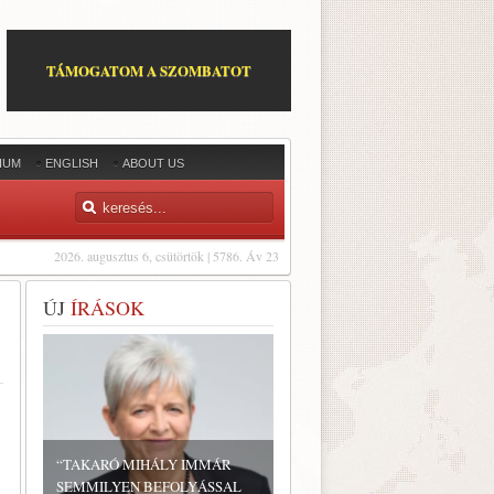
TÁMOGATOM A SZOMBATOT
IUM
ENGLISH
ABOUT US
2026. augusztus 6, csütörtök | 5786. Áv 23
ÚJ
ÍRÁSOK
“TAKARÓ MIHÁLY IMMÁR
SEMMILYEN BEFOLYÁSSAL