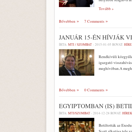
Tovább »
Bővebben
7 Comments
JANUÁR 15-ÉN HÍVJÁK 
ÍRTA:
MTI / SZOMBAT
-
2015-01-05
ROVAT:
HÍRE
Rendkívüli közgyűlé
igazgató visszahívás
meghívóban.A meghív
Bővebben
0 Comments
EGYIPTOMBAN (IS) BET
ÍRTA:
MTI/SZOMBAT
-
2014-12-28
ROVAT:
HÍREK
Betiltották az Exodu
Scott alkotása tele 