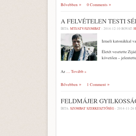
Bővebben
0 Comments
A FELVÉTELEN TESTI S
ÍRTA:
MTI/ATV/SZOMBAT
-
2014-12-10
ROVAT:
H
Izraeli katonákkal v
Életét vesztette Zijá
követően – jelentette
Az
… Tovább »
Bővebben
1 Comment
FELDMÁJER GYILKOSSÁ
ÍRTA:
SZOMBAT SZERKESZTŐSÉG
-
2014-11-26