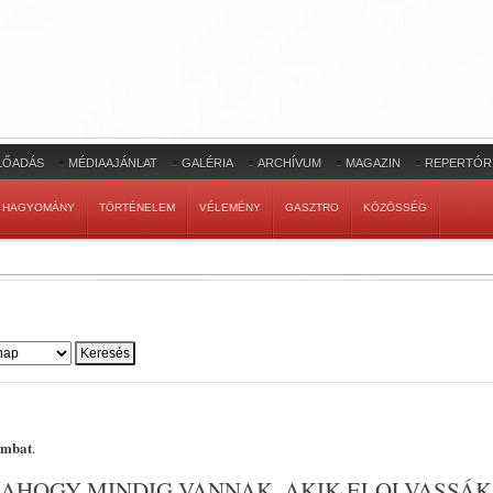
LŐADÁS
MÉDIAAJÁNLAT
GALÉRIA
ARCHÍVUM
MAGAZIN
REPERTÓR
HAGYOMÁNY
TÖRTÉNELEM
VÉLEMÉNY
GASZTRO
KÖZÖSSÉG
ombat
.
 AHOGY MINDIG VANNAK, AKIK ELOLVASSÁK