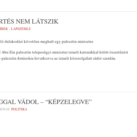
ÉRTÉS NEM LÁTSZIK
ÍREK - LAPSZEMLE
aló dulakodást követően meghalt egy palesztin miniszter.
d Abu Ein palesztin telepesügyi miniszter izraeli katonákkal kitört összetűzést
 palesztin forrásokra hivatkozva az izraeli közszolgálati rádió szerdán.
GGAL VÁDOL – “KÉPZELEGVE”
ROVAT:
POLITIKA