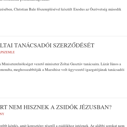
zésében, Christian Bale főszereplésével készült Exodus az Ószövetség második
LTAI TANÁCSADÓI SZERZŐDÉSÉT
LAPSZEMLE
a Miniszterelnökséget vezető miniszter Zoltai Gusztáv tanácsaira. Lázár János a
t mondta, meghosszabbítják a Mazsihisz volt ügyvezető igazgatójának tanácsadói
ÉRT NEM HISZNEK A ZSIDÓK JÉZUSBAN?
NY
ribb kérdés, amit keresztény részről a zsidókhoz intéznek. Az alábbi sorokat nem