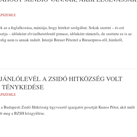
LAPSZEMLE
 az a foglalkozása, mániája, hogy híreket szolgáltat. Sokak szerint – és ezt
sztja – időnként elviselhetetlenül pimasz, időnként rámenős, de szerinte ez is az
Pedig nem is annak indult. Interjú Breuer Péterrel a Breuerpress-ről, hírekről,
AJÁNLÓLEVÉL A ZSIDÓ HITKÖZSÉG VOLT
I TÉNYKEDÉSE
LAPSZEMLE
l a Budapesti Zsidó Hitközség ügyvezető igazgatói posztját Kunos Péter, akit múlt
ott meg a BZSH közgyűlése.