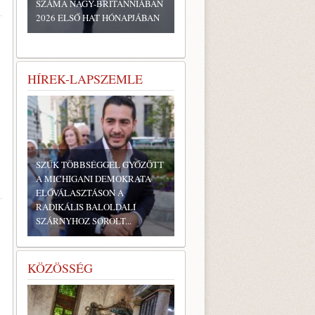
SZÁMA NAGY-BRITANNIÁBAN
2026 ELSŐ HAT HÓNAPJÁBAN
HÍREK-LAPSZEMLE
SZŰK TÖBBSÉGGEL GYŐZÖTT
A MICHIGANI DEMOKRATA
ELŐVÁLASZTÁSON A
RADIKÁLIS BALOLDALI
SZÁRNYHOZ SOROLT...
KÖZÖSSÉG