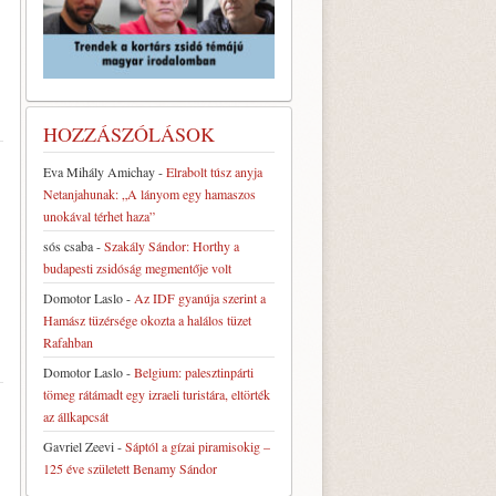
HOZZÁSZÓLÁSOK
Eva Mihály Amichay
-
Elrabolt túsz anyja
Netanjahunak: „A lányom egy hamaszos
unokával térhet haza”
sós csaba
-
Szakály Sándor: Horthy a
budapesti zsidóság megmentője volt
Domotor Laslo
-
Az IDF gyanúja szerint a
Hamász tüzérsége okozta a halálos tüzet
Rafahban
Domotor Laslo
-
Belgium: palesztinpárti
tömeg rátámadt egy izraeli turistára, eltörték
az állkapcsát
Gavriel Zeevi
-
Sáptól a gízai piramisokig –
125 éve született Benamy Sándor