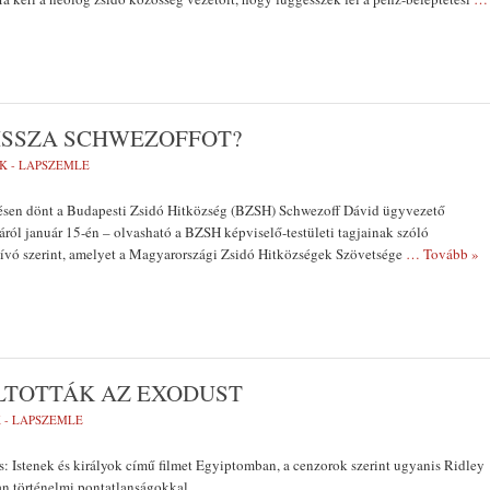
VISSZA SCHWEZOFFOT?
K - LAPSZEMLE
sen dönt a Budapesti Zsidó Hitközség (BZSH) Schwezoff Dávid ügyvezető
áról január 15-én – olvasható a BZSH képviselő-testületi tagjainak szóló
ó szerint, amelyet a Magyarországi Zsidó Hitközségek Szövetsége
… Tovább »
ILTOTTÁK AZ EXODUST
 - LAPSZEMLE
s: Istenek és királyok című filmet Egyiptomban, a cenzorok szerint ugyanis Ridley
van történelmi pontatlanságokkal.