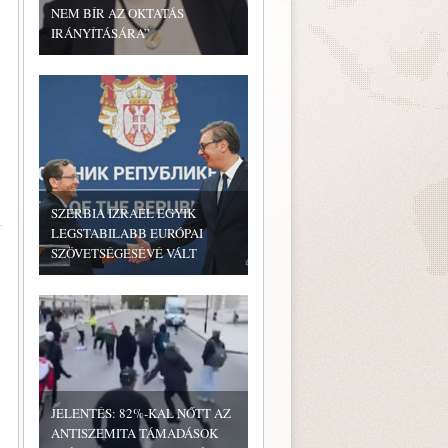
NEM BÍR AZ OKTATÁS
IRÁNYÍTÁSÁRA”
SZERBIA IZRAEL EGYIK
LEGSTABILABB EURÓPAI
SZÖVETSÉGESÉVÉ VÁLT
JELENTÉS: 82%-KAL NŐTT AZ
ANTISZEMITA TÁMADÁSOK