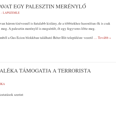
AVAT EGY PALESZTIN MERÉNYLŐ
 - LAPSZEMLE
 van három tízévesnél is fiatalabb kislány, de a többiekhez hasonlóan ők is csak
meg. A palesztin merénylő is megsérült, őt egy fegyveres lőtte meg.
mből a Gus Ecion blokkban található Béter Illit településre vezető
… Tovább »
ZALÉKA TÁMOGATJA A TERRORISTA
IKA
kutatások szerint