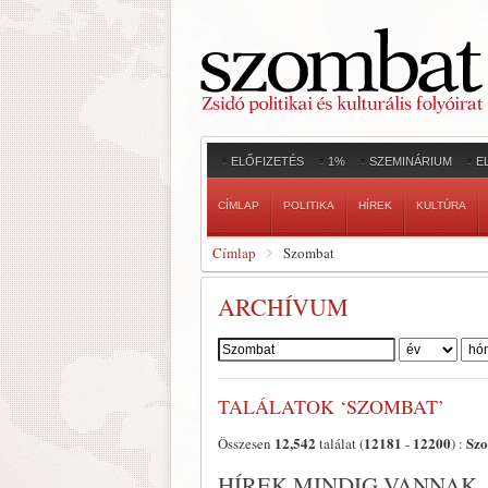
ELŐFIZETÉS
1%
SZEMINÁRIUM
E
CÍMLAP
POLITIKA
HÍREK
KULTÚRA
Címlap
Szombat
ARCHÍVUM
Szerző:
TALÁLATOK ‘SZOMBAT’
12,542
12181
12200
Sz
Összesen
találat (
-
) :
HÍREK MINDIG VANNAK,