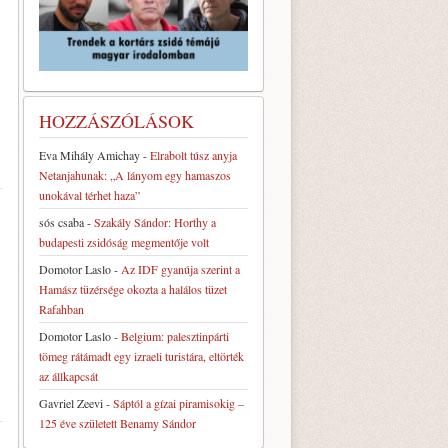
HOZZÁSZÓLÁSOK
Eva Mihály Amichay
-
Elrabolt túsz anyja
Netanjahunak: „A lányom egy hamaszos
unokával térhet haza”
sós csaba
-
Szakály Sándor: Horthy a
budapesti zsidóság megmentője volt
Domotor Laslo
-
Az IDF gyanúja szerint a
Hamász tüzérsége okozta a halálos tüzet
Rafahban
Domotor Laslo
-
Belgium: palesztinpárti
tömeg rátámadt egy izraeli turistára, eltörték
az állkapcsát
Gavriel Zeevi
-
Sáptól a gízai piramisokig –
125 éve született Benamy Sándor