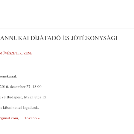
HANNUKAI DÍJÁTADÓ ÉS JÓTÉKONYSÁGI
-MŰVÉSZETEK
,
ZENE
zenekarral.
2016. december 27. 18.00
078 Budapest, István utca 15.
is köszönettel fogadunk.
@gmail.com
,
… Tovább »