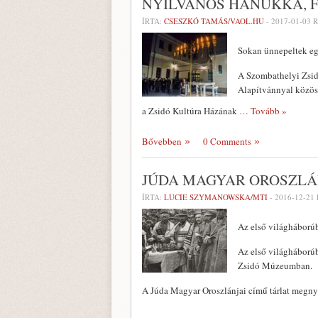
NYILVÁNOS HANUKKA, 
ÍRTA:
CSESZKÓ TAMÁS/VAOL.HU
-
2017-01-03
R
Sokan ünnepeltek eg
A Szombathelyi Zsid
Alapítvánnyal közöse
a Zsidó Kultúra Házának
… Tovább »
Bővebben
0 Comments
JÚDA MAGYAR OROSZLÁ
ÍRTA:
LUCIE SZYMANOWSKA/MTI
-
2016-12-21
Az első világháborúb
Az első világháborúb
Zsidó Múzeumban.
A Júda Magyar Oroszlánjai című tárlat megny