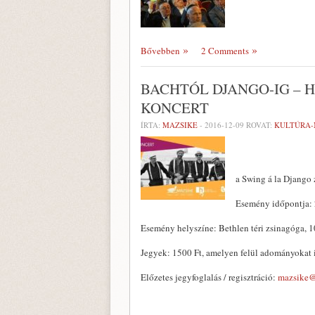
Bővebben
2 Comments
BACHTÓL DJANGO-IG – 
KONCERT
ÍRTA:
MAZSIKE
-
2016-12-09
ROVAT:
KULTÚRA
a Swing á la Django 
Esemény időpontja: 
Esemény helyszíne: Bethlen téri zsinagóga, 1
Jegyek: 1500 Ft, amelyen felül adományokat 
Előzetes jegyfoglalás / regisztráció:
mazsike