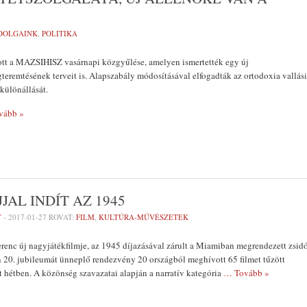
DOLGAINK
,
POLITIKA
tott a MAZSIHISZ vasárnapi közgyűlése, amelyen ismertették egy új
gteremtésének terveit is. Alapszabály módosításával elfogadták az ortodoxia vallási
különállását.
vább »
AL INDÍT AZ 1945
T
-
2017-01-27
ROVAT:
FILM
,
KULTÚRA-MŰVÉSZETEK
renc új nagyjátékfilmje, az 1945 díjazásával zárult a Miamiban megrendezett zsid
én 20. jubileumát ünneplő rendezvény 20 országból meghívott 65 filmet tűzött
t hétben. A közönség szavazatai alapján a narratív kategória
… Tovább »