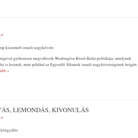
KA
mp kiszemelt izraeli nagykövete
égével gyökeresen megváltozik Washington Közel-Kelet politikája, amelynek
lei is lesznek, mint például az Egyesült Államok izraeli nagykövetségének beígért
ább »
YÁS, LEMONDÁS, KIVONULÁS
KA
z közgyűlés