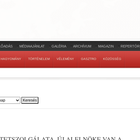
LŐADÁS
MÉDIAAJÁNLAT
GALÉRIA
ARCHÍVUM
MAGAZIN
REPERTÓR
HAGYOMÁNY
TÖRTÉNELEM
VÉLEMÉNY
GASZTRO
KÖZÖSSÉG
ETETSZOLGÁLATA, ÚJ ALELNÖKE VAN A