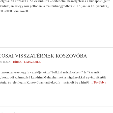
lgessünk közösen a 72. évfordulón – történelmi beszélgetések a budapesti gettó
fordulóján az egykori gettóban, a mai bulinegyedben 2017. január 18. (szerdán),
:00-20:00 óra között.
COSAI VISSZATÉRNEK KOSZOVÓBA
07
ROVAT:
HÍREK - LAPSZEMLE
 terrorszervezet egyik vezetőjének, a “balkáni mészárosként” és “kacaniki
rt, koszovói származású Lavdrim Muhaxherinek a migránsokkal együtt sikerült
utnia, és jelenleg is Koszovóban tartózkodik – számolt be a hírről
… Tovább »