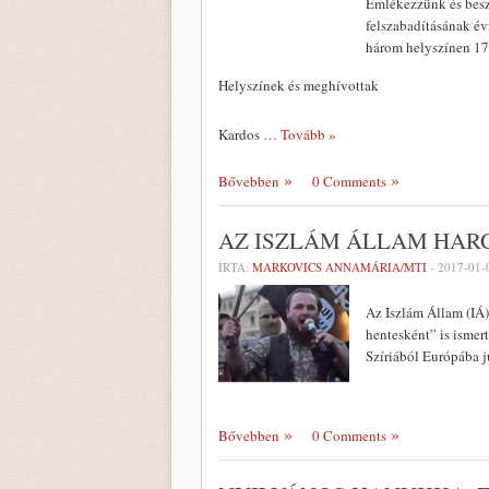
Emlékezzünk és beszé
felszabadításának év
három helyszínen 17
Helyszínek és meghívottak
Kardos
… Tovább »
Bővebben
0 Comments
AZ ISZLÁM ÁLLAM HAR
ÍRTA:
MARKOVICS ANNAMÁRIA/MTI
-
2017-01-
Az Iszlám Állam (IÁ)
hentesként” is isme
Szíriából Európába j
Bővebben
0 Comments