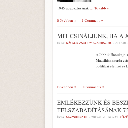
1945 augusztusának
… Tovább »
Bővebben
1 Comment
MIT CSINÁLJUNK, HA A
ÍRTA:
KÁCSOR ZSOLT/MAZSIHISZ.HU
-
2017-01-
A Jobbik Hanukája, a
Mazsihisz szerda est
politikai elemző és 
Bővebben
0 Comments
EMLÉKEZZÜNK ÉS BESZ
FELSZABADÍTÁSÁNAK 7
ÍRTA:
MAZSIHISZ.HU
-
2017-01-10
ROVAT:
KÖZÖ