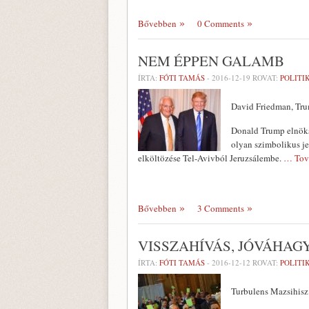
Bővebben
0 Comments
NEM ÉPPEN GALAMB
ÍRTA:
FÓTI TAMÁS
-
2016-12-19
ROVAT:
POLITI
David Friedman, Tru
Donald Trump elnöks
olyan szimbolikus je
elköltözése Tel-Avivból Jeruzsálembe.
… Tov
Bővebben
3 Comments
VISSZAHÍVÁS, JÓVÁHAG
ÍRTA:
FÓTI TAMÁS
-
2016-12-12
ROVAT:
POLITI
Turbulens Mazsihis