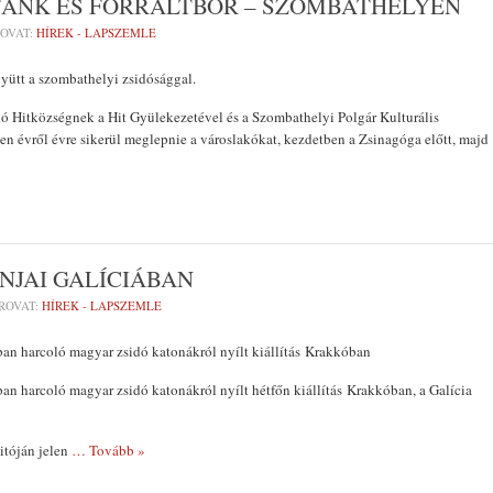
FÁNK ÉS FORRALTBOR – SZOMBATHELYEN
OVAT:
HÍREK - LAPSZEMLE
yütt a szombathelyi zsidósággal.
ó Hitközségnek a Hit Gyülekezetével és a Szombathelyi Polgár Kulturális
n évről évre sikerül meglepnie a városlakókat, kezdetben a Zsinagóga előtt, majd
NJAI GALÍCIÁBAN
ROVAT:
HÍREK - LAPSZEMLE
an harcoló magyar zsidó katonákról nyílt kiállítás Krakkóban
an harcoló magyar zsidó katonákról nyílt hétfőn kiállítás Krakkóban, a Galícia
itóján jelen
… Tovább »