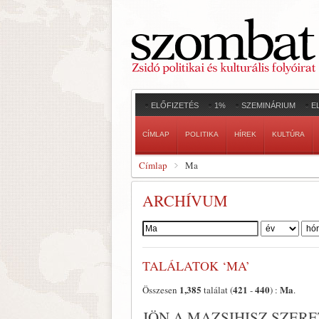
ELŐFIZETÉS
1%
SZEMINÁRIUM
E
CÍMLAP
POLITIKA
HÍREK
KULTÚRA
Címlap
Ma
ARCHÍVUM
Szerző:
TALÁLATOK ‘MA’
1,385
421
440
Ma
Összesen
találat (
-
) :
.
JÖN A MAZSIHISZ SZER