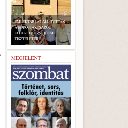
EMLÉKTÁBLÁT ÁLLÍTOTTAK
A KÖRÖSTARCSÁRÓL
ELHURCOLT ZSIDÓSÁG
TISZTELETÉRE
a
MEGJELENT