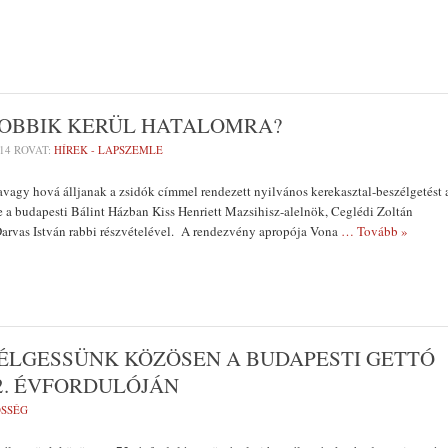
 JOBBIK KERÜL HATALOMRA?
14
ROVAT:
HÍREK - LAPSZEMLE
vagy hová álljanak a zsidók címmel rendezett nyilvános kerekasztal-beszélgetést 
e a budapesti Bálint Házban Kiss Henriett Mazsihisz-alelnök, Ceglédi Zoltán
Darvas István rabbi részvételével. A rendezvény apropója Vona
… Tovább »
ÉLGESSÜNK KÖZÖSEN A BUDAPESTI GETTÓ
2. ÉVFORDULÓJÁN
SSÉG