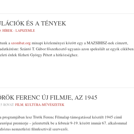
ULÁCIÓK ÉS A TÉNYEK
D
,
HÍREK - LAPSZEMLE
tunk a
szombat.org
minapi közleményei között egy a MAZSIHISZ-nek címzett,
adatkérésre: Szántó T. Gábor főszerkesztő ugyanis azon spekulált az egyik cikkben
leti érdek fűzheti György Pétert a hitközséghez.
ÖK FERENC ÚJ FILMJE, AZ 1945
25
ROVAT:
FILM
,
KULTÚRA-MŰVÉSZETEK
a programjában lesz Török Ferenc Filmalap támogatással készült 1945 című
 európai premierje – jelentették be a február 9-19. között immár 67. alkalommal
iózus nemzetközi filmfesztivál szervezői.