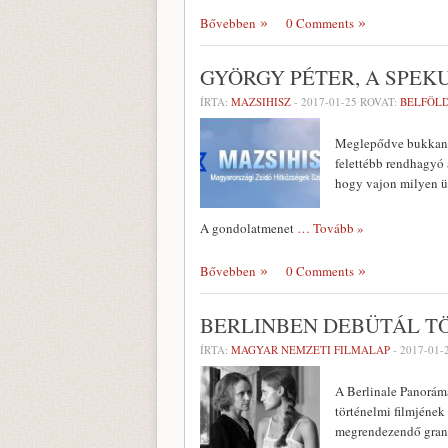
Bővebben
0 Comments
GYÖRGY PÉTER, A SPEK
ÍRTA:
MAZSIHISZ
-
2017-01-25
ROVAT:
BELFÖL
Meglepődve bukkan
felettébb rendhagyó 
hogy vajon milyen üz
A gondolatmenet
… Tovább »
Bővebben
0 Comments
BERLINBEN DEBÜTÁL TÖR
ÍRTA:
MAGYAR NEMZETI FILMALAP
-
2017-01-
A Berlinale Panorám
történelmi filmjének
megrendezendő grand