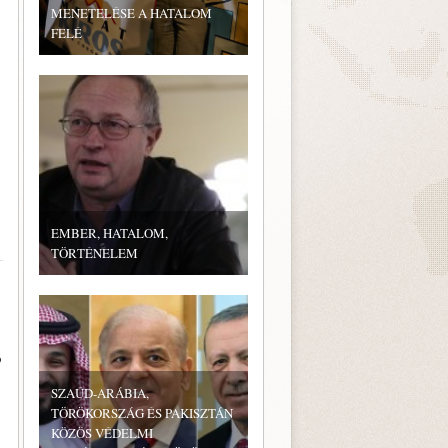
MENETELÉSE A HATALOM
FELÉ
EMBER, HATALOM,
TÖRTÉNELEM
ó
SZAÚD-ARÁBIA,
TÖRÖKORSZÁG ÉS PAKISZTÁN
KÖZÖS VÉDELMI