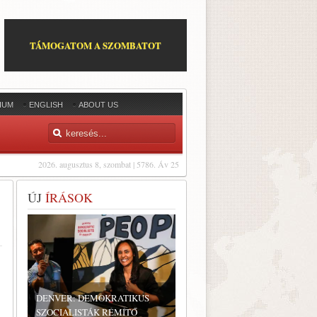
TÁMOGATOM A SZOMBATOT
IUM
ENGLISH
ABOUT US
2026. augusztus 8, szombat | 5786. Áv 25
ÚJ
ÍRÁSOK
DENVER: DEMOKRATIKUS
SZOCIALISTÁK RÉMÍTŐ