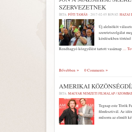
SZERVEZETNEK
ÍRTA:
FÓTI TAMÁS
-
2017-02-05
ROVAT:
HAZAI 
Új alelnököt válasz
szeretetszolgálat me
kérdésekben történő 
Rendhagyó közgyűlést tartott vasárnap
… To
Bővebben
0 Comments
AMERIKAI KÖZÖNSÉGDÍJJ
ÍRTA:
MAGYAR NEMZETI FILMALAP / SZOMBA
Tegnap este Török Fe
filmfesztivál. Az id
műsorra az elmúlt ké