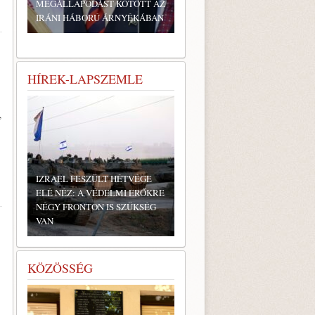
MEGÁLLAPODÁST KÖTÖTT AZ
IRÁNI HÁBORÚ ÁRNYÉKÁBAN
HÍREK-LAPSZEMLE
,
IZRAEL FESZÜLT HÉTVÉGE
ELÉ NÉZ: A VÉDELMI ERŐKRE
NÉGY FRONTON IS SZÜKSÉG
VAN
KÖZÖSSÉG