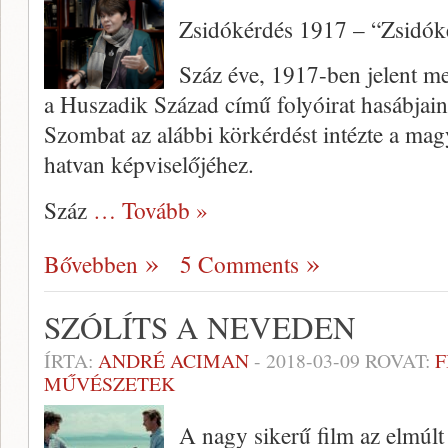
Zsidókérdés 1917 – “Zsidók
Száz éve, 1917-ben jelent me
a Huszadik Század című folyóirat hasábjain
Szombat az alábbi körkérdést intézte a magy
hatvan képviselőjéhez.
Száz
… Tovább »
Bővebben
5 Comments
SZÓLÍTS A NEVEDEN
ÍRTA:
ANDRÉ ACIMAN
-
2018-03-09
ROVAT:
F
MŰVÉSZETEK
A nagy sikerű film az elmúlt