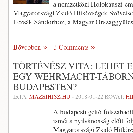
a nemzetközi Holokauszt-em
Magyarországi Zsidó Hitközségek Szövetség
Lezsák Sándorhoz, a Magyar Országgyűlés
Bővebben
3 Comments
TÖRTÉNÉSZ VITA: LEHET-
EGY WEHRMACHT-TÁBOR
BUDAPESTEN?
ÍRTA:
MAZSIHISZ.HU
-
2018-01-22
ROVAT:
HÍ
A budapesti gettó fölszabadí
ismét a nyilvánosság előtt fol
Magyarországi Zsidó Hitköz