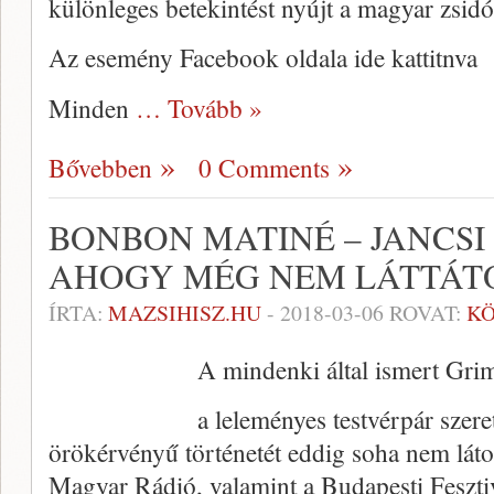
különleges betekintést nyújt a magyar zsidó
Az esemény Facebook oldala ide kattitnva
Minden
… Tovább »
Bővebben
0 Comments
BONBON MATINÉ – JANCSI 
AHOGY MÉG NEM LÁTTÁT
ÍRTA:
MAZSIHISZ.HU
-
2018-03-06
ROVAT:
K
A mindenki által ismert Gri
a leleményes testvérpár szeret
örökérvényű történetét eddig soha nem láto
Magyar Rádió, valamint a Budapesti Feszti