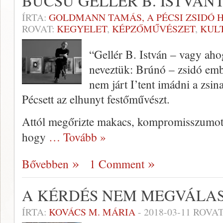
BÚCSÚ GELLÉR B. ISTVÁN
ÍRTA:
GOLDMANN TAMÁS, A PÉCSI ZSIDÓ 
ROVAT:
KEGYELET
,
KÉPZŐMŰVÉSZET
,
KUL
“Gellér B. István – vagy ah
neveztük: Brúnó – zsidó emb
nem járt I’tent imádni a zsi
Pécsett az elhunyt festőművészt.
Attól megőrizte makacs, kompromisszumot
hogy
… Tovább »
Bővebben
1 Comment
A KÉRDÉS NEM MEGVÁLA
ÍRTA:
KOVÁCS M. MÁRIA
-
2018-03-11
ROVAT