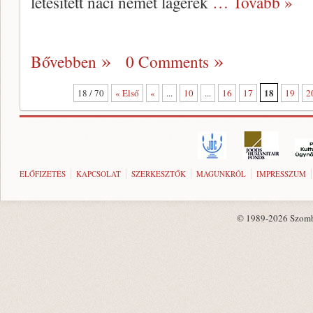
létesített náci német lágerek
… Tovább »
Bővebben
0 Comments
18
18 / 70
« Első
«
...
10
...
16
17
19
2
ELŐFIZETÉS
KAPCSOLAT
SZERKESZTŐK
MAGUNKRÓL
IMPRESSZUM
© 1989-2026 Szombat