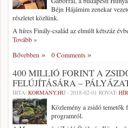
Gáborral, a budapesti Hunyad
Béjn Hájámim zenekar vezetőj
részletet közlünk.
A híres Finály-család az elmúlt kétszáz év
Tovább »
Bővebben
0 Comments
400 MILLIÓ FORINT A ZSI
FELÚJÍTÁSÁRA – PÁLYÁZA
ÍRTA:
KORMANY.HU
-
2018-02-01
ROVAT:
HÍ
Közlemény a zsidó temetők fe
programról.