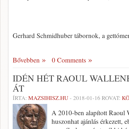
Gerhard Schmidhuber tábornok, a gettóme
Bővebben
0 Comments
IDÉN HÉT RAOUL WALLEN
ÁT
ÍRTA:
MAZSIHISZ.HU
-
2018-01-16
ROVAT:
K
A 2010-ben alapított Raoul 
huszonhat ajánlás érkezett,