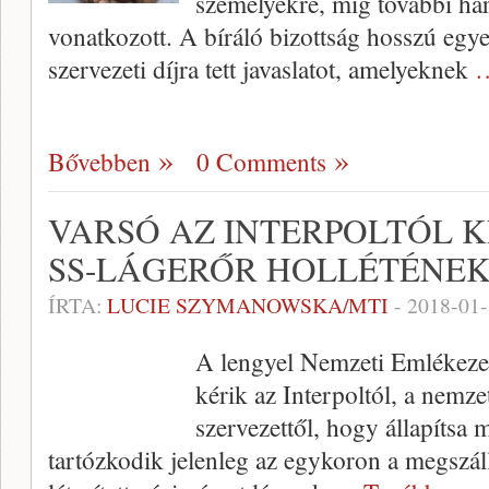
személyekre, míg további há
vonatkozott. A bíráló bizottság hosszú egye
szervezeti díjra tett javaslatot, amelyeknek
…
Bővebben
0 Comments
VARSÓ AZ INTERPOLTÓL K
SS-LÁGERŐR HOLLÉTÉNEK
ÍRTA:
LUCIE SZYMANOWSKA/MTI
-
2018-01
A lengyel Nemzeti Emlékezet
kérik az Interpoltól, a nemz
szervezettől, hogy állapítsa 
tartózkodik jelenleg az egykoron a megszál