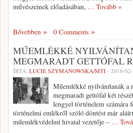
művészeinek előadásában,
… Tovább »
Bővebben
0 Comments
MŰEMLÉKKÉ NYILVÁNÍTA
MEGMARADT GETTÓFAL R
ÍRTA:
LUCIE SZYMANOWSKA/MTI
-
2018-02
Műemlékké nyilvánítanák a 
megmaradt gettófal két részé
lengyel történelem számára f
történelmi emlékről szóló döntést már aláír
műemlékvédelmi hivatal vezetője –
… Tová