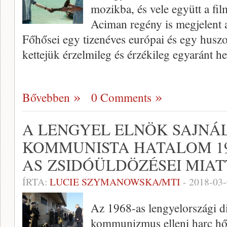
mozikba, és vele együtt a fi
Aciman regény is megjelent
Főhősei egy tizenéves európai és egy huszo
kettejük érzelmileg és érzékileg egyaránt h
Bővebben
0 Comments
A LENGYEL ELNÖK SAJNÁL
KOMMUNISTA HATALOM 19
AS ZSIDÓÜLDÖZÉSEI MIAT
ÍRTA:
LUCIE SZYMANOWSKA/MTI
-
2018-03
Az 1968-as lengyelországi di
kommunizmus elleni harc hőse