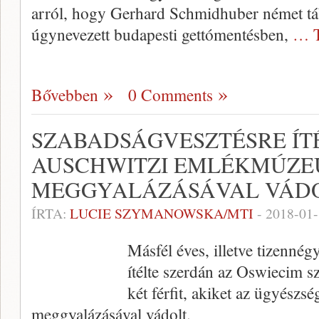
arról, hogy Gerhard Schmidhuber német tá
úgynevezett budapesti gettómentésben,
… T
Bővebben
0 Comments
SZABADSÁGVESZTÉSRE ÍT
AUSCHWITZI EMLÉKMÚZ
MEGGYALÁZÁSÁVAL VÁDOL
ÍRTA:
LUCIE SZYMANOWSKA/MTI
-
2018-01
Másfél éves, illetve tizenné
ítélte szerdán az Oswiecim sz
két férfit, akiket az ügyész
meggyalázásával vádolt.