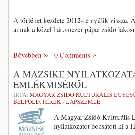
A történet kezdete 2012-re nyúlik vissza. 
annak a közel há­rom­ezer pápai zsidó lako
Bővebben
0 Comments
A MAZSIKE NYILATKOZAT
EMLÉKMISÉRŐL
ÍRTA:
MAGYAR ZSIDÓ KULTURÁLIS EGYES
BELFÖLD
,
HÍREK - LAPSZEMLE
A Magyar Zsidó Kulturális E
nyilatkozatot bocsátott ki a