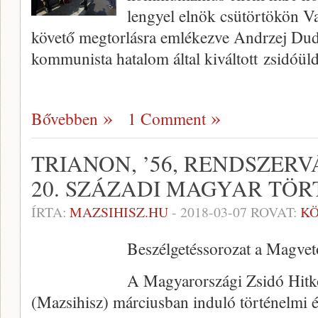
lengyel elnök csütörtökön 
követő megtorlásra emlékezve Andrzej Duda 
kommunista hatalom által kiváltott zsidóü
Bővebben
1 Comment
TRIANON, ’56, RENDSZERV
20. SZÁZADI MAGYAR TÖ
ÍRTA:
MAZSIHISZ.HU
-
2018-03-07
ROVAT:
K
Beszélgetéssorozat a Magve
A Magyarországi Zsidó Hitk
(Mazsihisz) márciusban induló történelmi é