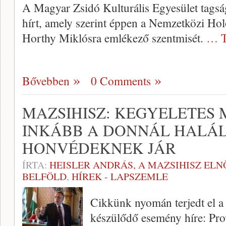
A Magyar Zsidó Kulturális Egyesület tags
hírt, amely szerint éppen a Nemzetközi Ho
Horthy Miklósra emlékező szentmisét.
… T
Bővebben
0 Comments
MAZSIHISZ: KEGYELETES
INKÁBB A DONNÁL HALÁ
HONVÉDEKNEK JÁR
ÍRTA:
HEISLER ANDRÁS, A MAZSIHISZ EL
BELFÖLD
,
HÍREK - LAPSZEMLE
Cikkünk nyomán terjedt el a
készülődő esemény híre: Pr