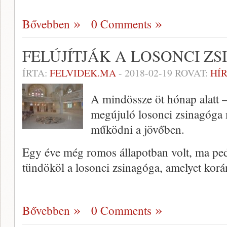
Bővebben
0 Comments
FELÚJÍTJÁK A LOSONCI Z
ÍRTA:
FELVIDEK.MA
-
2018-02-19
ROVAT:
HÍ
A mindössze öt hónap alatt –
megújuló losonci zsinagóga 
működni a jövőben.
Egy éve még romos állapotban volt, ma pe
tündököl a losonci zsinagóga, amelyet korá
Bővebben
0 Comments