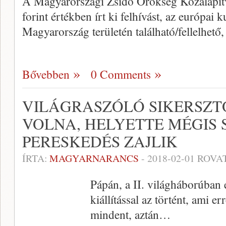
A Magyarországi Zsidó Örökség Közalapí
forint értékben írt ki felhívást, az európai 
Magyarország területén található/fellelhető
Bővebben
0 Comments
VILÁGRASZÓLÓ SIKERSZT
VOLNA, HELYETTE MÉGIS
PERESKEDÉS ZAJLIK
ÍRTA:
MAGYARNARANCS
-
2018-02-01
ROVA
Pápán, a II. világháborúban e
kiállítással az történt, ami er
mindent, aztán…