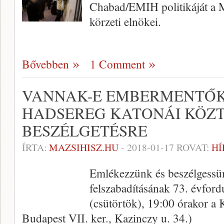
Chabad/EMIH politikáját a Ma
körzeti elnökei.
Bővebben
1 Comment
VANNAK-E EMBERMENTŐK
HADSEREG KATONÁI KÖZT
BESZÉLGETÉSRE
ÍRTA:
MAZSIHISZ.HU
-
2018-01-17
ROVAT:
HÍ
Emlékezzünk és beszélgessün
felszabadításának 73. évford
(csütörtök), 19:00 órakor a 
Budapest VII. ker., Kazinczy u. 34.)