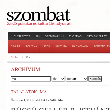
ELŐFIZETÉS
1%
SZEMINÁRIUM
ELŐADÁS
MÉDIAAJÁNLAT
CÍMLAP
POLITIKA
HÍREK
KULTÚRA
HAGYOMÁNY
TÖRTÉNELE
Címlap
Ma
ARCHÍVUM
Szerző:
TALÁLATOK ‘MA’
1,385
341
360
Ma
Összesen
találat (
-
) :
.