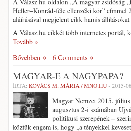
A Válasz.hu oldalon „A magyar zsidóság „fi
Heller–Konrád-féle ellenzéki kör” címmel
aláírásával megjelent cikk hamis állításokat
A Válasz.hu cikkét több internetes portál, 
Tovább »
Bővebben
6 Comments
MAGYAR-E A NAGYPAPA?
ÍRTA:
KOVÁCS M. MÁRIA / MNO.HU
-
2015-0
Magyar Nemzet 2015. július 
augusztus 2-i számában Ujv
politikusi szerepének – szeri
köztük engem is, hogy „a tényekkel keveset