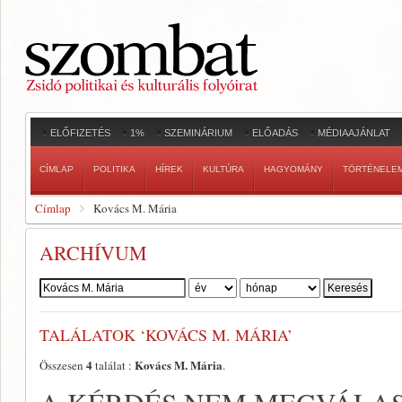
ELŐFIZETÉS
1%
SZEMINÁRIUM
ELŐADÁS
MÉDIAAJÁNLAT
CÍMLAP
POLITIKA
HÍREK
KULTÚRA
HAGYOMÁNY
TÖRTÉNELE
Címlap
Kovács M. Mária
ARCHÍVUM
Szerző:
TALÁLATOK ‘KOVÁCS M. MÁRIA’
4
Kovács M. Mária
Összesen
találat :
.