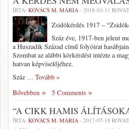
A KÉRDÉS NEM MEGVÁLA
ÍRTA:
KOVÁCS M. MÁRIA
-
2018-03-11
ROVAT
Zsidókérdés 1917 – “Zsidók
Száz éve, 1917-ben jelent me
a Huszadik Század című folyóirat hasábjain
Szombat az alábbi körkérdést intézte a magy
hatvan képviselőjéhez.
Száz
… Tovább »
Bővebben
5 Comments
“A CIKK HAMIS ÁLÍTÁSOK
ÍRTA:
KOVÁCS M. MÁRIA
-
2017-07-18
ROVAT