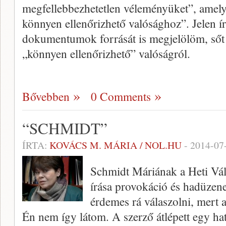
megfellebbezhetetlen véleményüket”, ame
könnyen ellenőrizhető valósághoz”. Jelen í
dokumentumok forrását is megjelölöm, sőt 
„könnyen ellenőrizhető” valóságról.
Bővebben
0 Comments
“SCHMIDT”
ÍRTA:
KOVÁCS M. MÁRIA / NOL.HU
-
2014-07
Schmidt Máriának a Heti Vál
írása provokáció és hadüzen
érdemes rá válaszolni, mert az
Én nem így látom. A szerző átlépett egy hatá