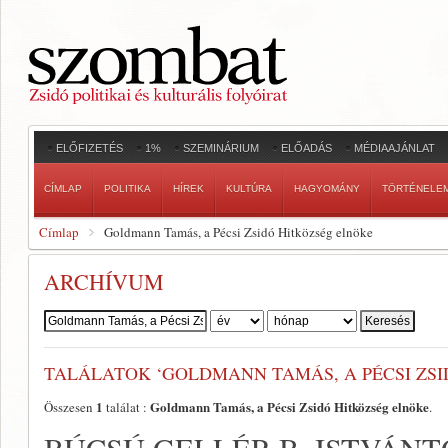
ELŐFIZETÉS
1%
SZEMINÁRIUM
ELŐADÁS
MÉDIAAJÁNLAT
CÍMLAP
POLITIKA
HÍREK
KULTÚRA
HAGYOMÁNY
TÖRTÉNELE
Címlap
Goldmann Tamás, a Pécsi Zsidó Hitközség elnöke
ARCHÍVUM
Szerző:
TALÁLATOK ‘GOLDMANN TAMÁS, A PÉCSI ZSI
1
Goldmann Tamás, a Pécsi Zsidó Hitközség elnöke
Összesen
találat :
.