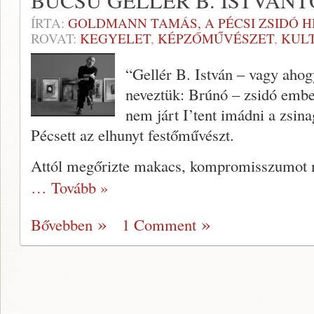
BÚCSÚ GELLÉR B. ISTVÁNT
ÍRTA:
GOLDMANN TAMÁS, A PÉCSI ZSIDÓ 
ROVAT:
KEGYELET
,
KÉPZŐMŰVÉSZET
,
KUL
“Gellér B. István – vagy aho
neveztük: Brúnó – zsidó embe
nem járt I’tent imádni a zsin
Pécsett az elhunyt festőművészt.
Attól megőrizte makacs, kompromisszumot 
… Tovább »
Bővebben
1 Comment