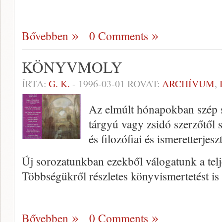
Bővebben
0 Comments
KÖNYVMOLY
ÍRTA:
G. K.
-
1996-03-01
ROVAT:
ARCHÍVUM
,
Az elmúlt hónapokban szép 
tárgyú vagy zsidó szerzőtől sz
és filozófiai és ismeretterje
Új sorozatunkban ezekből válogatunk a telj
Többségükről részletes könyvismertetést is
Bővebben
0 Comments