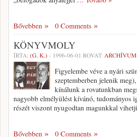
Bővebben
0 Comments
KÖNYVMOLY
ÍRTA:
(G. K.)
-
1996-06-01
ROVAT:
ARCHÍVUM
Figyelembe véve a nyári szün
szeptemberben je­lenik meg), 
kínálunk a rovatunkban megs
nagyobb elmé­lyülést kívánó, tudományos i
részét viszont nyugodtan magunkkal vihet
Bővebben
0 Comments