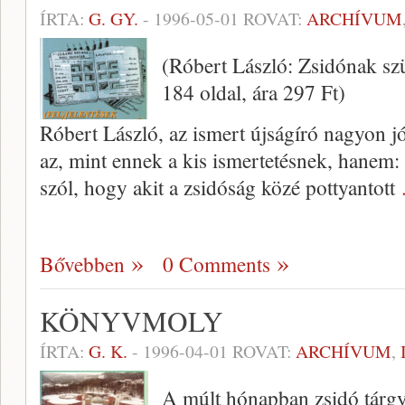
ÍRTA:
G. GY.
-
1996-05-01
ROVAT:
ARCHÍVUM
(Róbert László: Zsidónak sz
184 oldal, ára 297 Ft)
Róbert László, az ismert újságíró nagyon j
az, mint ennek a kis ismertetésnek, ha­nem:
szól, hogy akit a zsidóság közé pottyantott
Bővebben
0 Comments
KÖNYVMOLY
ÍRTA:
G. K.
-
1996-04-01
ROVAT:
ARCHÍVUM
,
A múlt hónapban zsidó tárgyú,