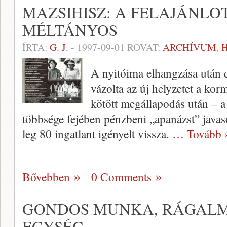
MAZSIHISZ: A FELAJÁNLO
MÉLTÁNYOS
ÍRTA:
G. J.
-
1997-09-01
ROVAT:
ARCHÍVUM
,
A nyitóima elhangzása után d
vázolta az új helyzetet a kor
kötött megállapodás után – a 
többsége fejében pénzbeni „apa­názst” ja
leg 80 ingatlant igényelt vissza.
… Tovább 
Bővebben
0 Comments
GONDOS MUNKA, RÁGALM
EGYSÉG