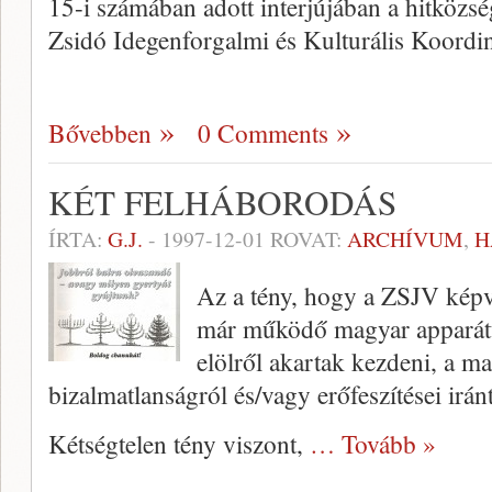
15-i számában adott interjújában a hit­közs
Zsidó Idegenforgalmi és Kulturális Koord
Bővebben
0 Comments
KÉT FELHÁBORODÁS
ÍRTA:
G.J.
-
1997-12-01
ROVAT:
ARCHÍVUM
,
H
Az a tény, hogy a ZSJV képvi
már működő ma­gyar apparátu
elölről akartak kezdeni, a ma
bizalmatlanságról és/vagy erőfeszítései irán
Kétségtelen tény viszont,
… Tovább »