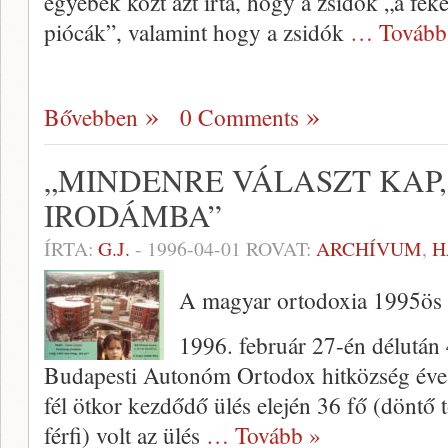
egyebek közt azt írta, hogy a zsidók „a fek
piócák”, valamint hogy a zsidók
… Tovább
Bővebben
0 Comments
„MINDENRE VÁLASZT KAP,
IRODÁMBA”
ÍRTA:
G.J.
-
1996-04-01
ROVAT:
ARCHÍVUM
,
H
A magyar ortodoxia 1995ös
1996. február 27-én délután 
Budapes­ti Autonóm Ortodox hitközség éve
fél ötkor kezdődő ülés elején 36 fő (döntő 
férfi) volt az ülés
… Tovább »