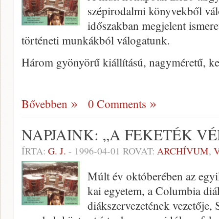
szépirodalmi köny­vekből vál
időszakban megjelent ismerett
történeti munkákból válogatunk.
Három gyönyörű kiállítású, nagymé­retű, k
Bővebben
0 Comments
NAPJAINK: „A FEKETÉK VÉ
ÍRTA:
G. J.
-
1996-04-01
ROVAT:
ARCHÍVUM
,
Múlt év októberében az egyi
kai egyetem, a Columbia diák
diákszer­vezetének vezetője, 