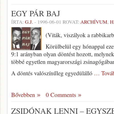
EGY PÁR BAJ
ÍRTA:
G.J.
-
1996-06-01
ROVAT:
ARCHÍVUM
,
H
(Viták, viszályok a rabbikar
Körülbelül egy hónappal eze
9:1 arányban olyan döntést hozott, melyne
többé egyetlen magyarországi zsinagógában
A döntés valószínűleg egyedül­álló
… Tová
Bővebben
0 Comments
ZSIDÓNAK LENNI – EGYS