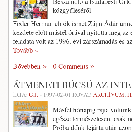
Beszámoló a Budapesti Orto
közgyűléséről
Fixler Herman elnök ismét Zájin Ádár ünne
kezdete előtt más­fél órával nyitotta meg a
feladata volt az 1996. évi zárszámadás és a
Tovább »
Bővebben
0 Comments
ÁTMENETI BÚCSÚ AZ INT
ÍRTA:
G.J.
-
1997-02-01
ROVAT:
ARCHÍVUM
,
H
Másfél hónapig rajta voltun
egé­sze természetesen, csak n
Próbaidőnk lejárta után azon