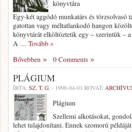
könyvtára
Egy-két aggódó munkatárs és törzsolvasó tá
gatottan vagy méltatlankodó hangon közölt
könyvtárát elköltöztetik egy – szerin­tük – a
A
… Tovább »
Bővebben
0 Comments
PLÁGIUM
ÍRTA:
SZ. T. G.
-
1998-04-01
ROVAT:
ARCHÍV
Plágium
Szellemi alkotásokat, gondolat
lehet tulajdonítani. Ennek szomorú példáját