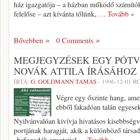
ház igazgatója – a házban működő számítókö
felelőse – azt kíván­ta tőlünk,
… Tovább »
Bővebben
0 Comments
MEGJEGYZÉSEK EGY PÓTV
NOVÁK ATTILA ÍRÁSÁHOZ
ÍRTA:
G. GOLDMANN TAMÁS
-
1996-12-01
RO
Végre egy őszinte hang, amel
ebből fakadóan talán egyesek
Nyilvánvalóan kivívja hivatásos ki­sebbség
portjának haragját, akik a különböző társa
„befogadók anyatejjel
… Tovább »