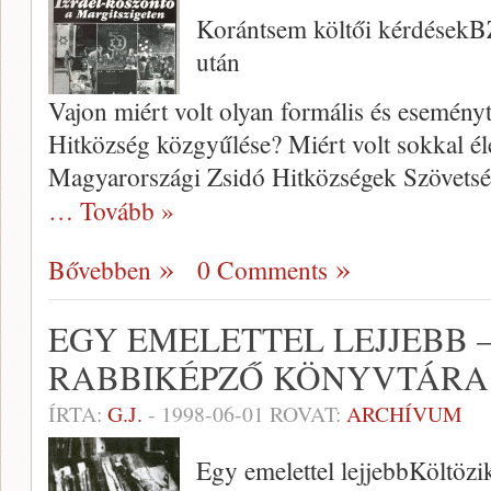
Korántsem költői kérdésekB
után
Vajon miért volt olyan formális és ese­mény
Hitközség közgyűlése? Miért volt sokkal é
Magyarországi Zsidó Hit­községek Szövetsé
… Tovább »
Bővebben
0 Comments
EGY EMELETTEL LEJJEBB 
RABBIKÉPZŐ KÖNYVTÁRA (
ÍRTA:
G.J.
-
1998-06-01
ROVAT:
ARCHÍVUM
Egy emelettel lejjebbKöltözi