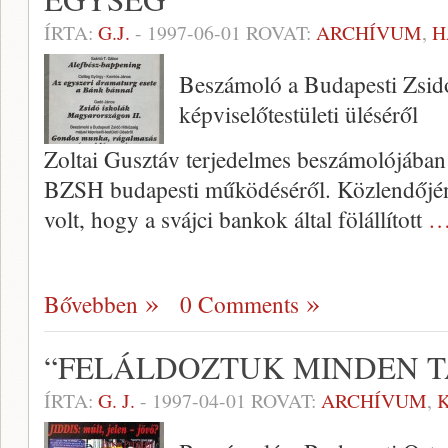
ÍRTA:
G.J.
-
1997-06-01
ROVAT:
ARCHÍVUM
,
H
Beszámoló a Budapesti Zsid
képviselőtestületi üléséről
Zoltai Gusztáv terjedelmes be­számolójában 
BZSH budapesti működéséről. Közlendőjén
volt, hogy a svájci bankok által fölállított
…
Bővebben
0 Comments
“FELÁLDOZTUK MINDEN 
ÍRTA:
G. J.
-
1997-04-01
ROVAT:
ARCHÍVUM
,