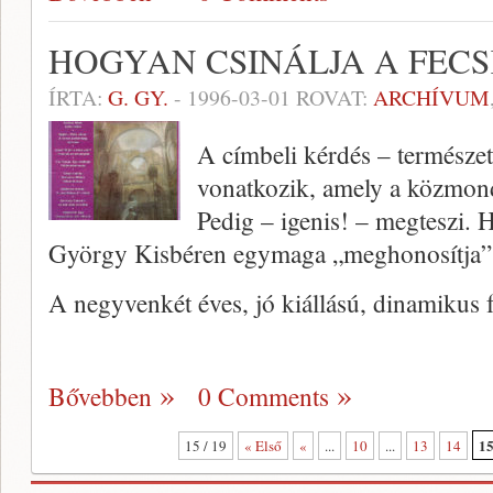
HOGYAN CSINÁLJA A FECS
ÍRTA:
G. GY.
-
1996-03-01
ROVAT:
ARCHÍVUM
A címbeli kérdés – természet
vonatkozik, amely a közmondá
Pedig – igenis! – megteszi.
György Kisbéren egymaga „meghonosítja” 
A negyvenkét éves, jó kiállású, dinamikus f
Bővebben
0 Comments
1
15 / 19
« Első
«
...
10
...
13
14