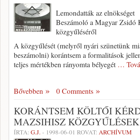
Lemondatták az elnökséget
Beszámoló a Magyar Zsidó Ku
közgyűléséről
A közgyűlését (melyről nyári szünetünk mi
beszámolni) korántsem a formalitások jell
teljes mértékben rányomta bélyegét
… Tová
Bővebben
0 Comments
KORÁNTSEM KÖLTŐI KÉRD
MAZSIHISZ KÖZGYŰLÉSEK U
ÍRTA:
G.J.
-
1998-06-01
ROVAT:
ARCHÍVUM