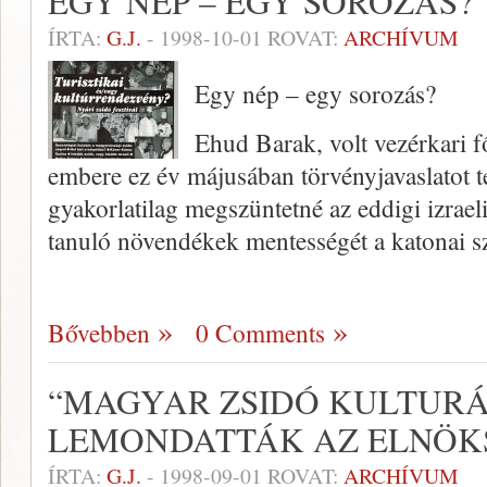
EGY NÉP – EGY SOROZÁS?
ÍRTA:
G.J.
-
1998-10-01
ROVAT:
ARCHÍVUM
Egy nép – egy sorozás?
Ehud Barak, volt vezérkari 
embere ez év májusában törvényjavaslatot te
gyakorlatilag megszüntetné az eddigi izraeli
tanuló növendékek mentességét a katonai s
Bővebben
0 Comments
“MAGYAR ZSIDÓ KULTURÁ
LEMONDATTÁK AZ ELNÖK
ÍRTA:
G.J.
-
1998-09-01
ROVAT:
ARCHÍVUM