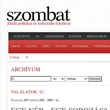
ELŐFIZETÉS
1%
SZEMINÁRIUM
ELŐADÁS
MÉDIAAJÁNLAT
CÍMLAP
POLITIKA
HÍREK
KULTÚRA
HAGYOMÁNY
TÖRTÉNELE
Címlap
G.
ARCHÍVUM
Szerző:
TALÁLATOK ‘G.’
367
281
300
G.
Összesen
találat (
-
) :
.