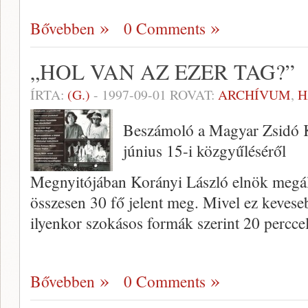
Bővebben
0 Comments
„HOL VAN AZ EZER TAG?”
ÍRTA:
(G.)
-
1997-09-01
ROVAT:
ARCHÍVUM
,
H
Beszámoló a Magyar Zsidó K
június 15-i közgyűléséről
Megnyitójában Korányi László elnök megál
összesen 30 fő jelent meg. Mivel ez keve­seb
ilyenkor szo­kásos formák szerint 20 percc
Bővebben
0 Comments