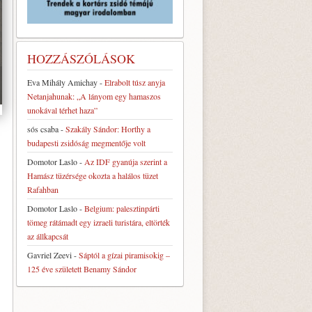
HOZZÁSZÓLÁSOK
Eva Mihály Amichay
-
Elrabolt túsz anyja
Netanjahunak: „A lányom egy hamaszos
unokával térhet haza”
sós csaba
-
Szakály Sándor: Horthy a
budapesti zsidóság megmentője volt
Domotor Laslo
-
Az IDF gyanúja szerint a
Hamász tüzérsége okozta a halálos tüzet
Rafahban
Domotor Laslo
-
Belgium: palesztinpárti
tömeg rátámadt egy izraeli turistára, eltörték
az állkapcsát
Gavriel Zeevi
-
Sáptól a gízai piramisokig –
125 éve született Benamy Sándor