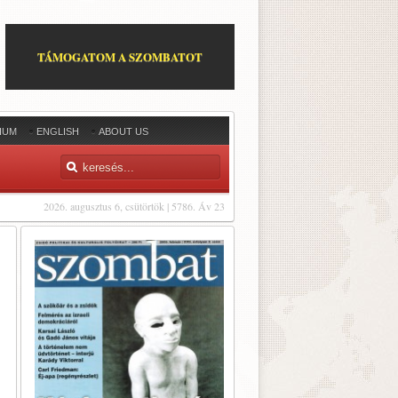
TÁMOGATOM A SZOMBATOT
IUM
ENGLISH
ABOUT US
2026. augusztus 6, csütörtök | 5786. Áv 23