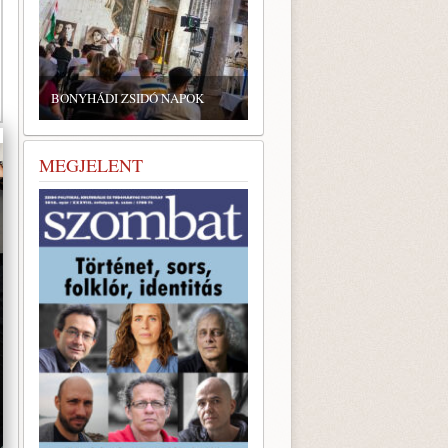
ZSIDÓ GASZTRONÓMIAI
TALÁLKOZÓ A BONYHÁDI
ZSINAGÓGÁBAN
MEGJELENT