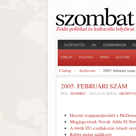
ELŐFIZETÉS
1%
SZEMINÁRIUM
E
CÍMLAP
POLITIKA
HÍREK
KULTÚRA
Címlap
Archívum
2005. februári szám
2005. FEBRUÁRI SZÁM
ÍRTA:
SZOMBAT
-
2005-02-01
ROVAT:
ARCHÍVU
Haszid szappanoperától a McDonal
Megjegyzések Novák Attila El Ne
A török EU-csatlakozás izraeli sz
Rabbi-imám találkozó