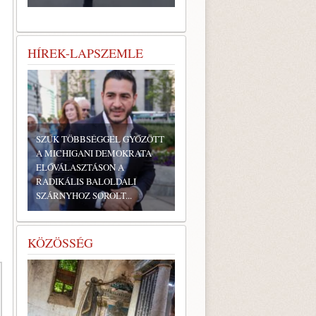
HÍREK-LAPSZEMLE
SZŰK TÖBBSÉGGEL GYŐZÖTT
A MICHIGANI DEMOKRATA
ELŐVÁLASZTÁSON A
RADIKÁLIS BALOLDALI
SZÁRNYHOZ SOROLT...
KÖZÖSSÉG