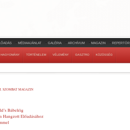
LŐADÁS
MÉDIAAJÁNLAT
GALÉRIA
ARCHÍVUM
MAGAZIN
REPERTÓR
HAGYOMÁNY
TÖRTÉNELEM
VÉLEMÉNY
GASZTRO
KÖZÖSSÉG
M
,
SZOMBAT MAGAZIN
d’s Bábeléig
m Hangzott Előadásához
emmel