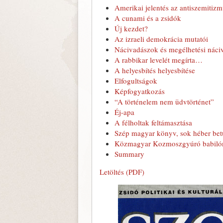
Amerikai jelentés az antiszemitizm
A cunami és a zsidók
Új kezdet?
Az izraeli demokrácia mutatói
Nácivadászok és megélhetési náci
A rabbikar levelét megírta…
A helyesbítés helyesbítése
Elfogultságok
Képfogyatkozás
“A történelem nem üdvtörténet”
Éj-apa
A félholtak feltámasztása
Szép magyar könyv, sok héber bet
Közmagyar Kozmoszgyúró babilón
Summary
Letöltés (PDF)