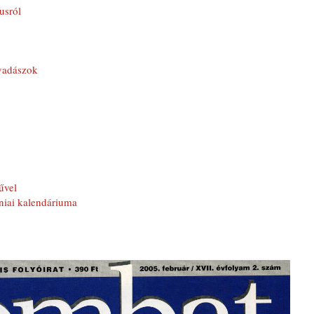
usról
vadászok
űvel
iai kalendáriuma