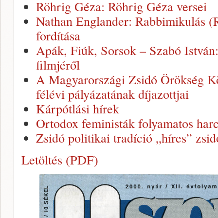
Röhrig Géza: Röhrig Géza versei
Nathan Englander: Rabbimikulás (R
fordítása
Apák, Fiúk, Sorsok – Szabó István
filmjéről
A Magyarországi Zsidó Örökség Kö
félévi pályázatának díjazottjai
Kárpótlási hírek
Ortodox feministák folyamatos har
Zsidó politikai tradíció „híres” zsi
Letöltés (PDF)