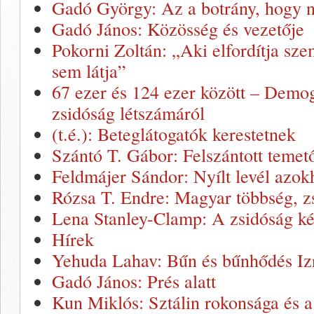
Gadó György: Az a botrány, hogy n
Gadó János: Közösség és vezetője
Pokorni Zoltán: „Aki elfordítja szem
sem látja”
67 ezer és 124 ezer között – Demog
zsidóság létszámáról
(t.é.): Beteglátogatók kerestetnek
Szántó T. Gábor: Felszántott temet
Feldmájer Sándor: Nyílt levél azok
Rózsa T. Endre: Magyar többség, z
Lena Stanley-Clamp: A zsidóság ké
Hírek
Yehuda Lahav: Bűn és bűnhődés Iz
Gadó János: Prés alatt
Kun Miklós: Sztálin rokonsága és a