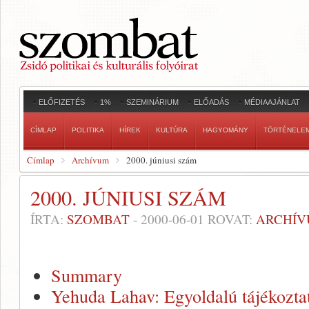
ELŐFIZETÉS
1%
SZEMINÁRIUM
ELŐADÁS
MÉDIAAJÁNLAT
CÍMLAP
POLITIKA
HÍREK
KULTÚRA
HAGYOMÁNY
TÖRTÉNELE
Címlap
Archívum
2000. júniusi szám
2000. JÚNIUSI SZÁM
ÍRTA:
SZOMBAT
-
2000-06-01
ROVAT:
ARCHÍ
Summary
Yehuda Lahav: Egyoldalú tájékozta