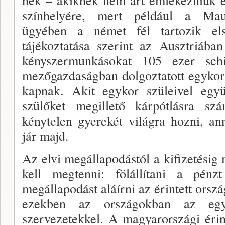
színhelyére, mert például a Maut
ügyében a német fél tartozik els
tájékoztatása sze­rint az Ausztriába
kényszermunkásokat 105 ezer schi
mezőgazda­ságban dolgoztatott egykori
kapnak. Akit egykor szüleivel együ
szülőket megillető kárpótlásra szá
kénytelen gyerekét világra hozni, an
jár majd.
Az elvi megállapodástól a kifizetésig
kell megten­ni: fölállítani a pénzt
megállapodást aláírni az érintett or­sz
ezekben az országokban az egyko
szervezetekkel. A magyarországi érin