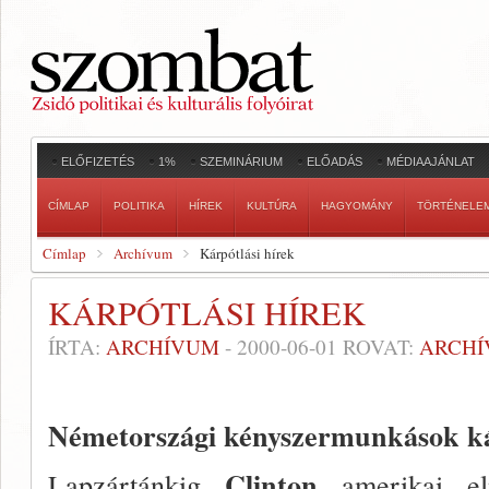
ELŐFIZETÉS
1%
SZEMINÁRIUM
ELŐADÁS
MÉDIAAJÁNLAT
CÍMLAP
POLITIKA
HÍREK
KULTÚRA
HAGYOMÁNY
TÖRTÉNELE
Címlap
Archívum
Kárpótlási hírek
KÁRPÓTLÁSI HÍREK
ÍRTA:
ARCHÍVUM
-
2000-06-01
ROVAT:
ARCH
Németországi kényszer­munkások k
Clinton
Lapzártánkig
amerikai 