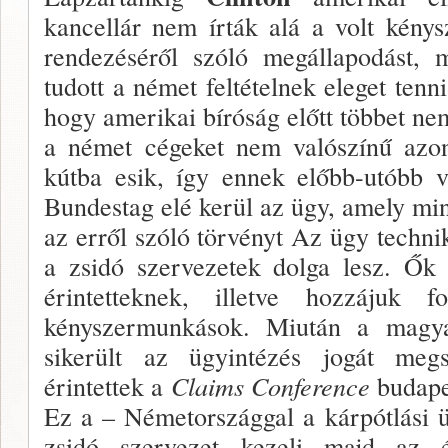
kancellár nem írták alá a volt kény
ren­dezéséről szóló megállapodást,
tudott a német feltételnek eleget tenni
hogy amerikai bíróság előtt többet nem
a német cége­ket nem valószínű azo
kútba esik, így ennek előbb-utóbb v
Bun­destag elé kerül az ügy, amely m
az erről szóló tör­vényt Az ügy techni
a zsidó szervezetek dolga lesz. Ők 
érintettek­nek, illetve hozzájuk
kényszermunkások. Miután a magy
sikerült az ügyinté­zés jogát meg
érintettek a
Claims Conference
budapes
Ez a – Németor­szággal a kárpótlási 
zsidó szervezet kezeli majd az é