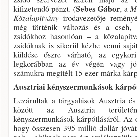
Sebes Gábor
kifizetendő pénzt. (
, a
M
Közalapítvány
irodavezetője re­ményé
még törté­nik változás és a cseh, 
zsidókhoz hasonlóan – a közalapítv
zsidóknak is sikerül kézbe venni sajá
küldése őszre várható, az egykor
legkorábban az év végén vagy jö
számukra megítélt 15 ezer márka kárp
Ausztriai kényszer­munkások kárpó
Lezárultak a tárgyalások Ausztria és
között az Ausztria területén
kényszermunkások kárpótlásáról. Az o
hogy összesen 395 mil­lió dollár jóváté
nek – akiknek nem árt emlékezniük e