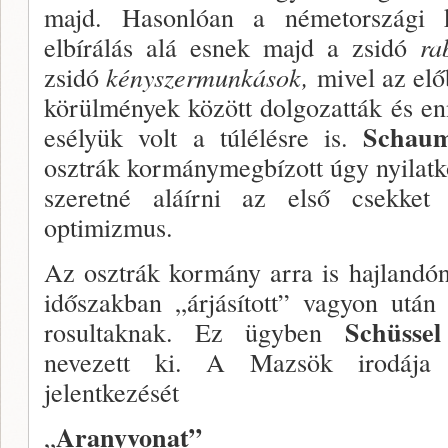
majd. Hasonló­an a németországi ká
elbírálás alá esnek majd a zsidó
ra
zsidó
kényszermunkások,
mivel az elő
körülmények között dolgozat­ták és e
Schaum
esé­lyük volt a túlélésre is.
osztrák kormánymegbízott úgy nyilatk
szeretné aláírni az első csekket
optimizmus.
Az osztrák kormány arra is hajlandó
időszakban „árjásí­tott” vagyon után 
Schüssel
rosultaknak. Ez ügyben
nevezett ki. A Mazsök iro­dája
jelentkezését
Aranyvonat”
„