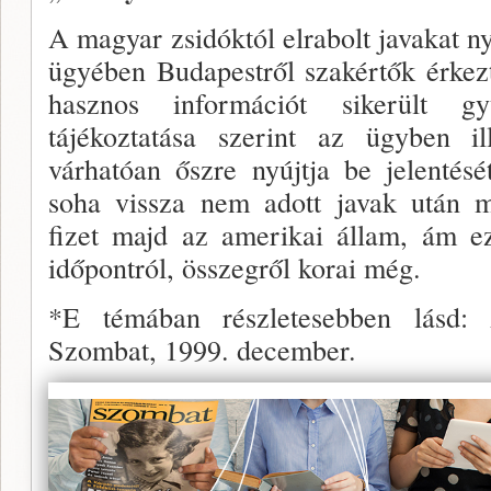
A magyar zsidóktól elrabolt javakat 
ügyében Budapestről szakértők érkez
hasznos információt sike­rült g
tájékoztatá­sa szerint az ügyben il
várhatóan őszre nyújtja be jelen­té
soha vissza nem adott javak után m
fizet majd az amerikai állam, ám e
időpont­ról, összegről korai még.
*E témában részletesebben lásd: 
Szombat, 1999. december.