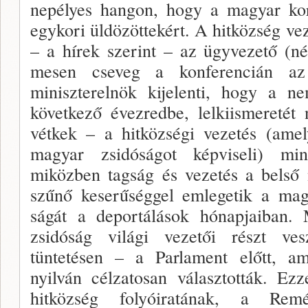
nepélyes hangon, hogy a magyar ko
egykori üldö­zöttekért. A hitközség ve
– a hírek szerint – az ügy­vezető (né
mesen cseveg a konferencián az e
miniszterelnök kije­lenti, hogy a n
következő évezredbe, lelkiismeretét
vétkek – a hitközségi vezetés (amel
magyar zsidóságot képvise­li) mi
miközben tagság és vezetés a belső
szűnő keserűséggel em­legetik a ma
ságát a deportálások hónapjaiban.
zsidóság világi ve­zetői részt ve
tüntetésen – a Parlament előtt, am
nyilván célzato­san választották. E
hitközség folyóiratának, a Re­