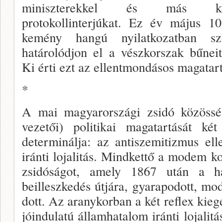
miniszterek­kel és más kor
protokollinterjúkat. Ez év május 10
kemény hangú nyilatkozatban sz
határolódjon el a vészkorszak bűneit
Ki érti ezt az ellentmondásos magatar
*
A mai magyarországi zsidó közössé
vezetői) politi­kai magatartását ké
determinálja: az antiszemi­tizmus e
iránti lojalitás. Mindkettő a modem ko
zsidóságot, amely 1867 után a ha
beilleszkedés útjára, gyarapo­dott, mo
dott. Az aranykorban a két reflex kiegé
jóindulatú államhatalom iránti lojalit