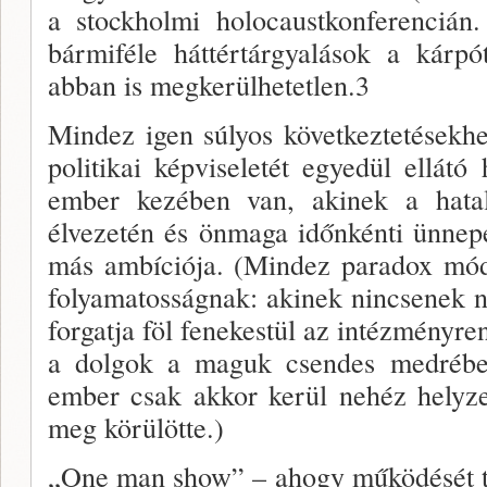
a stockholmi holocaustkonferencián
bármiféle háttértárgyalá­sok a kárp
abban is megkerülhetetlen.3
Mindez igen súlyos következtetések­h
politikai képviseletét egyedül ellátó
ember kezében van, akinek a hatal
élvezetén és önmaga időnkénti ünnep
más ambíciója. (Mindez paradox módo
folyamatosság­nak: akinek nincsenek 
forgatja föl fenekestül az intézményr
a dolgok a maguk csendes medré­ben
ember csak akkor kerül nehéz helyze
meg körülötte.)
„One man show” – ahogy működését tö