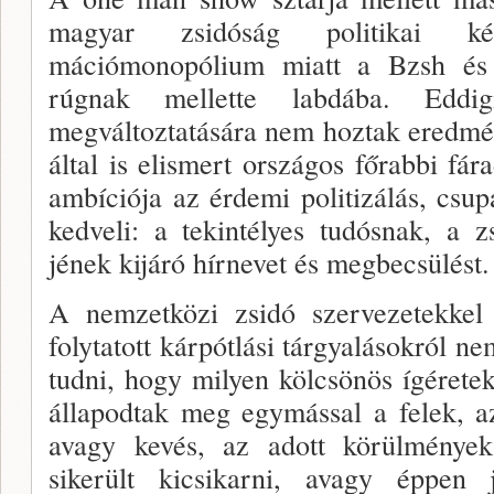
magyar zsi­dóság politikai ké
mációmonopólium miatt a Bzsh és
rúgnak mellette labdába. Eddig
megváltoztatására nem hoztak ered­m
által is elismert országos főrabbi fá
ambíciója az érde­mi politizálás, csu
kedveli: a tekintélyes tudósnak, a z
jének kijáró hírnevet és megbecsülést.
A nemzetközi zsidó szervezetekke
folytatott kár­pótlási tárgyalásokról n
tudni, hogy milyen kölcsö­nös ígéret
állapodtak meg egymással a felek, a
avagy kevés, az adott körülmények 
sikerült kicsikarni, avagy ép­pen