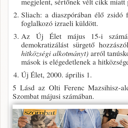
megjelent, sértőnek vélt cikk miatt 
Sliach: a diaszpórában élő zsidó fi
foglalkozó izraeli küldött.
Az Új Élet május 15-i számába
demokratizálást sürgető hozzász
hitközségi alkotmányt)
arról tanúsk
mások is elégedetlenek a hitközsége
Új Élet, 2000. április 1.
5 Lásd az Olti Ferenc Mazsihisz-alel
Szombat májusi számában.