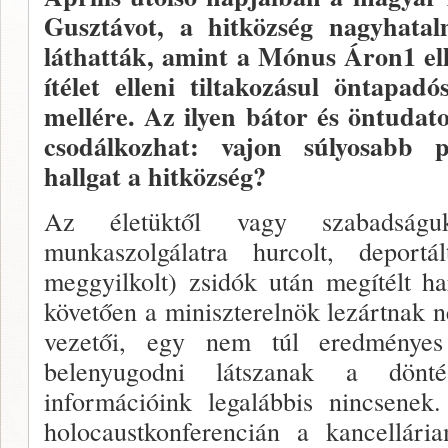
Gusztávot, a hitközség nagyhatal
láthatták, amint a Mónus Áron
1
el
ítélet elleni tiltakozásul öntapadó
mellére. Az ilyen bátor és öntudatos
csodálkozhat: vajon súlyosabb p
hallgat a hitközség?
Az életüktől vagy szabadságukt
munkaszolgálatra hurcolt, deport
meggyilkolt) zsidók után megítélt ha
követően a miniszterelnök lezártnak ne
vezetői, egy nem túl eredményes
belenyugodni látszanak a dönté
információink leg­alábbis nincsene
holocaustkonferencián a kancellária