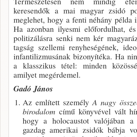
Természetesen nem mindig efe
keresendők a mai magyar zsidó poli
meglehet, hogy a fenti néhány példa i
Ha azonban ilyesmi előfordulhat, és
politizálásra senki nem kér magyaráz
tagság szellemi renyheségének, ideol
infantilizmusának bizonyítéka. Ha ni
a klasszikus tétel: minden közössé
amilyet megérdemel.
Gadó János
Az említett személy
A nagy össze
birodalom
című könyvével vált hírh
hogy a ho­locaustot valójában a 
gazdag amerikai zsidók bábja v