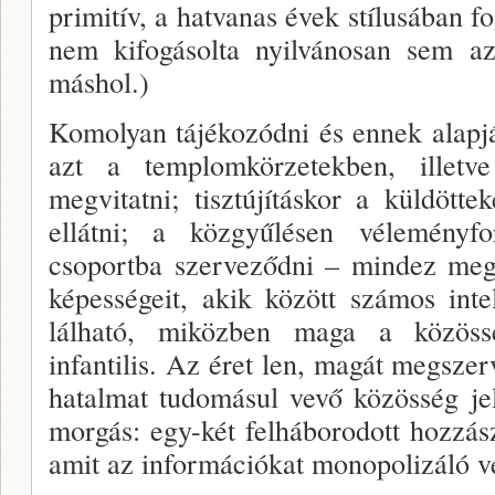
primitív, a hatvanas évek stílusában f
nem kifogásolta nyilvánosan sem az
máshol.)
Komolyan tájékozódni és ennek alapjá
azt a templomkörzetekben, illetv
megvitatni; tisztújítás­kor a küldötte
ellátni; a közgyűlésen véleményf
csoportba szerveződni – mindez megh
képességeit, akik között számos inte
lálható, miközben maga a közössé
infantilis. Az éret­ len, magát megsze
hatalmat tudomásul vevő kö­zösség je
morgás: egy-két felháborodott hozzá­s
amit az in­formációkat monopolizáló v