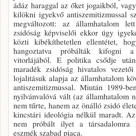
ádáz haraggal az őket jogaikból, vag
kilökni igyekvő antiszemi­tizmussal 
megváltozott: az államhatalom lett
zsidóság képvise­lői ekkor úgy igyek
közti kibékíthetetlen ellentétet, ho
hangoztat­va próbálták kifogni a
vitorlájából. E politika csődje ut
maradék zsidóság hivatalos vezetői a
lojalitásuk alapja az ál­lamhatalom kö
antiszemitizmussal. Miután 1989-ben
nyilvánva­lóvá vált (az államhatalom
nem tűrte, hanem az önálló zsidó élete
kincstári ideológia nélkül maradt. A
nem pró­bált ilyet a társadalomra 
eszmék szabad piaca.