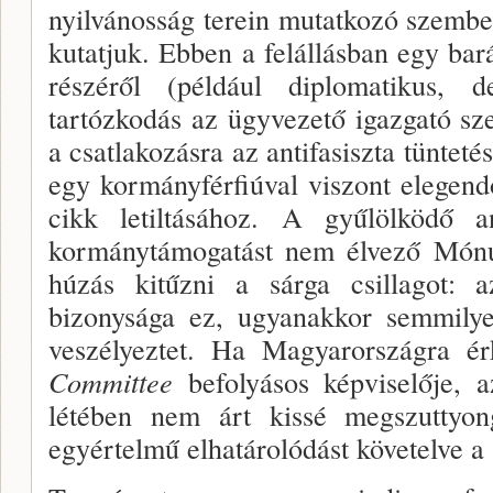
nyilvános­ság terein mutatkozó szembe
kutatjuk. Ebben a fe­lállásban egy bar
részéről (például diplomatikus, d
tartózkodás az ügyvezető igazgató sze
a csatlakozásra az antifasisz­ta tüntet
egy kormányférfiúval viszont elegend
cikk letiltásá­hoz. A gyűlölködő a
kormánytámogatást nem élvező Món
húzás kitűzni a sárga csillagot: a
bizonysága ez, ugyanakkor semmily
ve­szélyeztet. Ha Magyarországra 
Committee
befolyásos képviselője, a
létében nem árt kissé megszuttyo
egyértelmű elhatáro­lódást követelve a 