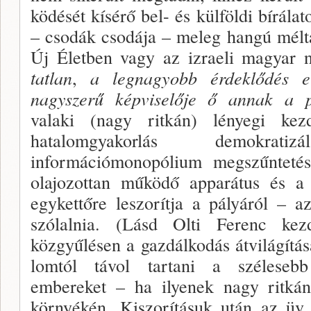
ködését kísérő bel- és külföldi bírála
– csodák cso­dája – meleg hangú mélt
Új Életben vagy az izra­eli magyar n
tatlan
,
a legnagyobb érdeklődés e
nagyszerű képvi­selője ő annak a 
valaki (nagy ritkán) lényegi kez
hatalomgyakor­lás demokr
információmonopólium megszűntetésé
olajozottan működő apparátus és a 
egykettőre leszorítja a pályáról – 
szólalnia. (Lásd Olti Ferenc kez
közgyűlésen a gazdálkodás átvilágítás
lomtól távol tartani a szélesebb
embereket – ha ilye­nek nagy ritkán
környékén. Kiszorításuk után az üv.