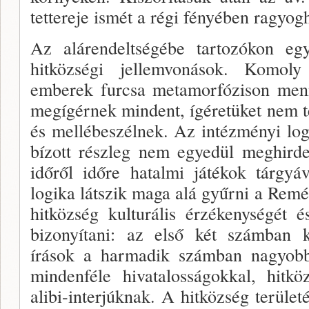
tettereje is­mét a régi fényében ragyog
Az alárendeltségébe tartozókon e
hitközségi jel­lemvonások. Komoly 
emberek furcsa metamorfózi­son menn
megígérnek mindent, ígéretüket nem t
és mellé­beszélnek. Az intézményi log
bízott részleg nem egyedül meghirdet
időről időre hatalmi játékok tár­gy
logika lát­szik maga alá gyűrni a Remé
hitközség kulturális ér­zékenységét és
bizonyítani: az első két számban kö
írások a har­madik számban nagyobb
mindenféle hivatalosságok­kal, hitkö
ali­bi-interjúknak. A hitközség terület