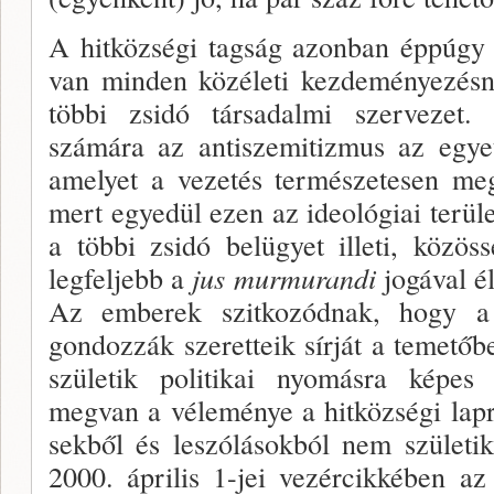
A hitközségi tagság azonban éppúgy
van minden közéleti kezdeményezésn
többi zsidó társadalmi szervezet. 
számára az antiszemitizmus az egyet­
amelyet a vezetés természetesen meg
mert egyedül ezen az ideológiai terü
a többi zsidó belügyet illeti, közö
legfeljebb a
jus murmurandi
jogával él
Az emberek szitko­zódnak, hogy 
gondozzák szeretteik sírját a teme­t
születik politikai nyomásra képes
megvan a véleménye a hit­községi lap
sekből és leszólásokból nem szület
2000. április 1-jei vezércikkében az 