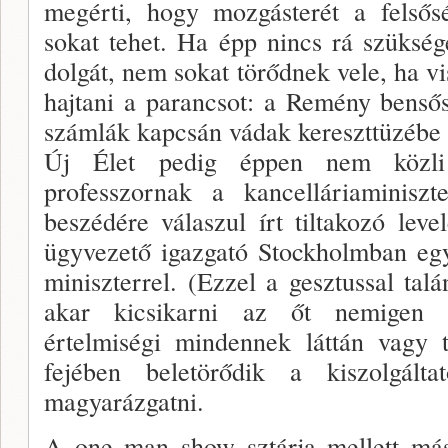
megérti, hogy mozgásterét a felsősé
sokat tehet. Ha épp nincs rá szükség
dol­gát, nem sokat törődnek vele, ha v
hajtani a paran­csot: a Remény bensős
számlák kapcsán vádak ke­reszttüzébe 
Új Élet pedig éppen nem köz
professzornak a kan­celláriaminiszt
beszédére válaszul írt tiltakozó leve­
ügyvezető igazgató Stockholmban együ
miniszterrel. (Ezzel a gesztussal talá
akar kicsikarni az őt nemigen s
értelmiségi minden­nek láttán vagy 
fejében beletörődik a kiszolgálta­
magyarázgatni.
A one man show sztárja mellett más