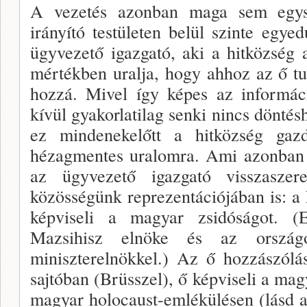
A vezetés azonban maga sem egys
irányító testüle­ten belül szinte egye
ügyvezető igazgató, aki a hitközség 
mértékben uralja, hogy ahhoz az ő tu
hozzá. Mivel így képes az informáci
kívül gyakorlatilag senki nincs döntés
ez mindenekelőtt a hitközség gaz­d
hézagmentes uralomra. Ami azonban 
az ügyvezető igazgató visszaszere
közösségünk reprezentációjában is: a 
képviseli a magyar zsidóságot. 
Mazsihisz elnöke és az országo
miniszterelnök­kel.) Az ő hozzászól
sajtóban (Brüsszel), ő képvi­seli a ma
magyar holocaust-emlékülésen (lásd az