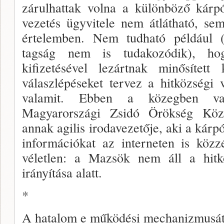
zárulhat­tak volna a különböző kárp
vezetés ügyvitele nem átlátható, se
értelemben. Nem tudható példá­ul (é
tagság nem is tudakozódik), hog
kifizetésével lezártnak minősített
válaszlépése­ket tervez a hitközségi 
valamit. Ebben a közegben va
Magyarországi Zsidó Örökség Kö
annak agilis irodavezetője, aki a kárp
infor­mációkat az interneten is közz
véletlen: a Mazsök nem áll a hitkö
irányítása alatt.
*
A hatalom e működési mechanizmu­sát k