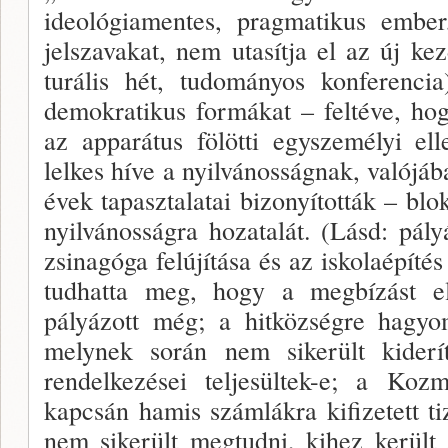
ideológiamentes, pragmatikus ember
jelszavakat, nem utasítja el az új k
turális hét, tudományos konferencia
demokratikus formákat – feltéve, hog
az apparátus fölötti egyszemé­lyi el
lelkes híve a nyilvánosságnak, valójáb
évek tapasztalatai bizonyították – blo
nyilvánosságra hozatalát. (Lásd: pál
zsinagó­ga felújítása és az iskolaépít
tudhatta meg, hogy a megbízást eln
pályázott még; a hitközségre hagyom
melynek során nem sikerült kiderí
rendelkezései teljesültek-e; a Koz
kapcsán ha­mis számlákra kifizetett ti
nem sikerült megtudni, kihez került