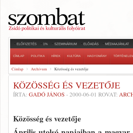
ELŐFIZETÉS
1%
SZEMINÁRIUM
ELŐADÁS
MÉDIAAJÁNLAT
CÍMLAP
POLITIKA
HÍREK
KULTÚRA
HAGYOMÁNY
TÖRTÉNELE
Címlap
Archívum
Közösség és vezetője
KÖZÖSSÉG ÉS VEZETŐJE
ÍRTA:
GADÓ JÁNOS
-
2000-06-01
ROVAT:
ARC
Közösség és vezetője
Április utolsó napjaiban a magyar 