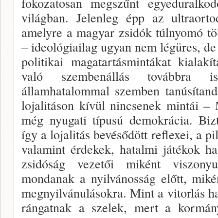
fokozatosan megszűnt egye­duralkod
világ­ban. Jelenleg épp az ultraort
amelyre a magyar zsidók túlnyomó t
– ideológiailag ugyan nem légüres, de 
politikai maga­tartásmintákat kialakí
való szembenállás továbbra 
államhatalommal szemben tanúsítandó
lojalitáson kívül nincsenek min­tái 
még nyugati típusú demokrácia. Biz
így a lojalitás bevéső­dött reflexei, a p
valamint érdekek, hatalmi játé­kok 
zsidó­ság vezetői miként viszony
mondanak a nyilvánosság előtt, miké
megnyilvánulásokra. Mint a vitorlás ha
rángatnak a sze­lek, mert a kormán