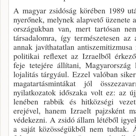
A magyar zsidóság körében 1989 utá
nyerőnek, mely­nek alapvető üzenete a
országukban van, mert tartó­san ne
társa­dalomra, így természetesen az
annak javíthatatlan antiszemitizmusa
politikai reflexet az Izraelből ér­k
feje tete­jére állítani, Magyarország 
lojalitás tárgyául. Ezzel való­ban sike
ma­gatartásmintákat jól összezavar
nyilatkozatok időszaka volt ez: az ú
lenében rabbik és hitközségi vez
erejével, hanem Iz­raelt pajzsként m
védekezni. A zsidó állam létéből igye­
a saját kö­zösségükből nem tudtak.