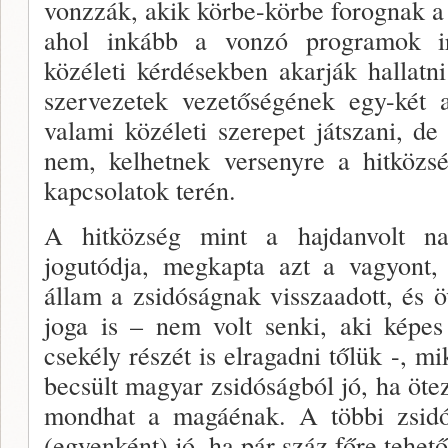
vonzzák, akik körbe-körbe forognak 
ahol inkább a vonzó programok i
közéleti kérdésekben akarják hallat
szervezetek vezetőségének egy-két a
valami közéleti szerepet játsza­ni, 
nem, kelhetnek versenyre a hitközsé
kapcsolatok terén.
A hitközség mint a hajdanvolt n
jogutódja, meg­kapta azt a vagyont,
állam a zsidóságnak vissza­adott, és öv
joga is – nem volt senki, aki képes
csekély részét is elragadni tőlük -, m
becsült magyar zsidóság­ból jó, ha öte
mondhat a magáénak. A többi zsi­dó
(egyen­ként) jó, ha pár száz főre tehető