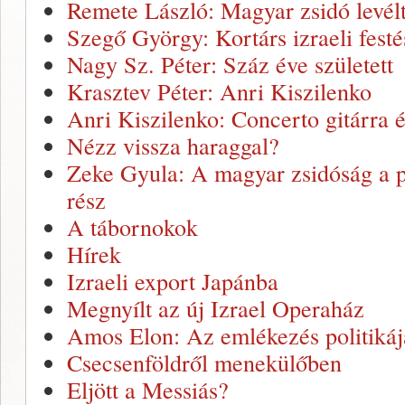
Remete László: Magyar zsidó levélt
Szegő György: Kortárs izraeli fest
Nagy Sz. Péter: Száz éve született
Krasztev Péter: Anri Kiszilenko
Anri Kiszilenko: Concerto gitárra 
Nézz vissza haraggal?
Zeke Gyula: A magyar zsidóság a p
rész
A tábornokok
Hírek
Izraeli export Japánba
Megnyílt az új Izrael Operaház
Amos Elon: Az emlékezés politikáj
Csecsenföldről menekülőben
Eljött a Messiás?