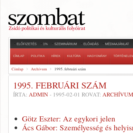
ELŐFIZETÉS
1%
SZEMINÁRIUM
ELŐADÁS
MÉDIAAJÁNLAT
CÍMLAP
POLITIKA
HÍREK
KULTÚRA
HAGYOMÁNY
TÖRTÉNELE
Címlap
Archívum
1995. februári szám
1995. FEBRUÁRI SZÁM
ÍRTA:
ADMIN
-
1995-02-01
ROVAT:
ARCHÍVU
Götz Eszter: Az egykori jelen
Ács Gábor: Személyesség és helyis