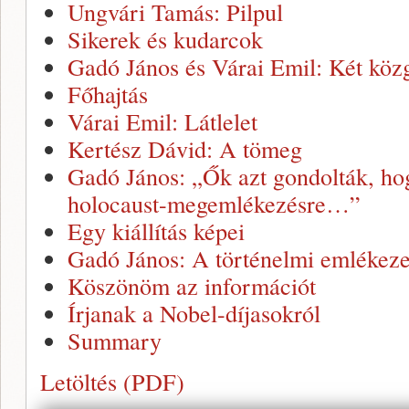
Ungvári Tamás: Pilpul
Sikerek és kudarcok
Gadó János és Várai Emil: Két közg
Főhajtás
Várai Emil: Látlelet
Kertész Dávid: A tömeg
Gadó János: „Ők azt gondolták, ho
holocaust-megemlékezésre…”
Egy kiállítás képei
Gadó János: A történelmi emlékeze
Köszönöm az információt
Írjanak a Nobel-díjasokról
Summary
Letöltés (PDF)