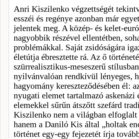
Anri Kiszilenko végzettségét te­kintv
esszéi és regénye azonban már egyet
jelentek meg. A közép- és kelet-eur
nagyobbik részével ellentétben, soh
problémákkal. Saját zsidóságára ig
életútja ébresztette rá. Az ő történet
szürrealisztikus-meseszerű stílusban
nyilvánvalóan rendkívül lényeges, ho
hagyomány kereszteződésében él: az
nyugati elemet tartalmazó askenázi é
elemekkel sűrűn átszőtt sze­fárd trad
Kiszi­lenko nem a világban elfoglalt 
hanem a Daniló Kis által „holtak en
történet egy-egy fejezetét írja továb