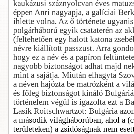
kaukázusi száznyolcvan éves matuzs
éppen Anri nagyapja, a galíciai Berk
ihlette volna. Az ő története ugyani
polgárháború egyik csataterén az ak
(feltehetően egy halott katona zsebé
névre kiállított passzust. Arra gondo
hogy ez a név és a papíron feltüntete
nagyobb biztonságot adhat majd neki
mint a sa­játja. Miután elhagyta Szo
a néven hajózta be mat­rózként a vil
és főleg biztonságot kínáló Bulgáriá­
történelem végül is igazolta ezt a Ba
Lasik Roitschwartzot: Bulgária azon
a má
sodik világháborúban, ahol a (c
területeken) a zsidóságnak nem eset