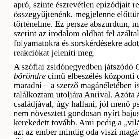
apró, szinte észrevétlen epizódjait r
összegyűjtenénk, megjelenne előttün
történelme. Ez persze abszurdum, me
szerint az iro­dalom oldhat fel azált
folyamatokra és sorskérdésekre adot
reakciókat jeleníti meg.
A szófiai zsidónegyedben játszódó
C
bőröndre
című elbeszélés központi
maradni – a szerző magánéletében i
találkoztam utoljára Anrival. Azóta
család­jával, úgy hallani, jól menő 
nem növesztett gondosan nyírt bajus
kerekedett tovább. Ami pedig a „világ
azt az ember mindig oda viszi magáva