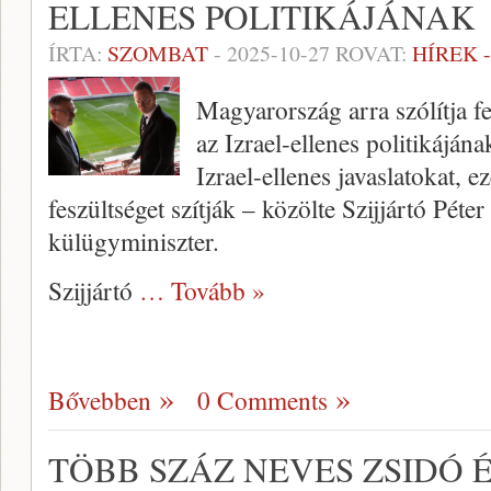
ELLENES POLITIKÁJÁNAK
ÍRTA:
SZOMBAT
-
2025-10-27
ROVAT:
HÍREK 
Magyarország arra szólítja f
az Izrael-ellenes politikájána
Izrael-ellenes javaslatokat, 
feszültséget szítják – közölte Szijjártó Péte
külügyminiszter.
Szijjártó
… Tovább »
Bővebben
0 Comments
TÖBB SZÁZ NEVES ZSIDÓ É