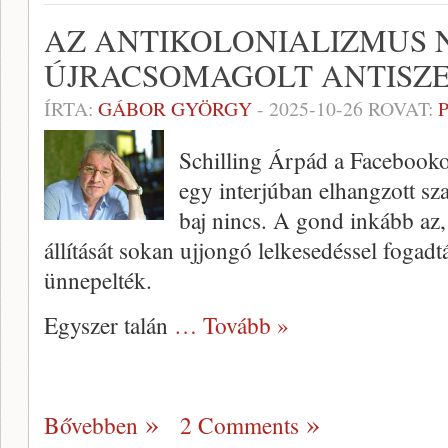
AZ ANTIKOLONIALIZMUS 
ÚJRACSOMAGOLT ANTISZ
ÍRTA:
GÁBOR GYÖRGY
-
2025-10-26
ROVAT:
Schilling Árpád a Facebooko
egy interjúban elhangzott s
baj nincs. A gond inkább az
állítását sokan ujjongó lelkesedéssel fogad
ünnepelték.
Egyszer talán
… Tovább »
Bővebben
2 Comments