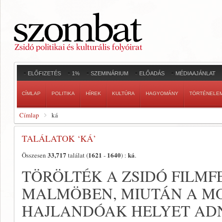
ELŐFIZETÉS
1%
SZEMINÁRIUM
ELŐADÁS
MÉDIAAJÁNLAT
CÍMLAP
POLITIKA
HÍREK
KULTÚRA
HAGYOMÁNY
TÖRTÉNELE
Címlap
ká
TALÁLATOK ‘KÁ’
33,717
1621
1640
ká
Összesen
találat (
-
) :
.
TÖRÖLTÉK A ZSIDÓ FILMF
MALMÖBEN, MIUTÁN A M
HAJLANDÓAK HELYET ADN