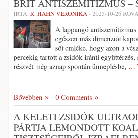
BRIT ANTISZEMITIZMUS 
ÍRTA:
R. HAHN VERONIKA
-
2025-10-26
ROVA
A lappangó antiszemitizmus 
egészen más dimenziót kapot
sőt emléke, hogy azon a vés
percekig tartott a zsidók iránti együttérzés, 
részvét még aznap spontán ünneplésbe,
… 
Bővebben
0 Comments
A KELETI ZSIDÓK ULTRA
PÁRTJA LEMONDOTT KOAL