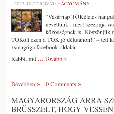
-
2025-10-27
ROVAT:
HAGYOMÁNY
“Vasárnap TÖKéletes hangula
nevettünk , mert szezonja v
közösségnek is. Köszönjük 
TÖKölt ezen a TÖK jó délutánon!” – tett k
zsinagóga facebook oldalán.
Rabbi, mit
… Tovább »
Bővebben
0 Comments
MAGYARORSZÁG ARRA SZÓ
BRÜSSZELT, HOGY VESSEN