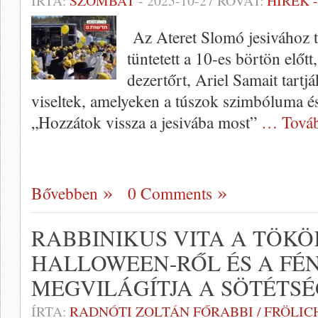
ÍRTA:
SZOMBAT
-
2025-10-27
ROVAT:
HÍREK 
Az Ateret Slomó jesivához t
tüntetett a 10-es börtön előtt
dezertőrt, Ariel Samait tartj
viseltek, amelyeken a túszok szimbóluma és 
„Hozzátok vissza a jesivába most”
… Tová
Bővebben
0 Comments
RABBINIKUS VITA A TÖKÖ
HALLOWEEN-RŐL ÉS A FÉ
MEGVILÁGÍTJA A SÖTÉTS
ÍRTA:
RADNÓTI ZOLTÁN FŐRABBI / FRÖLI