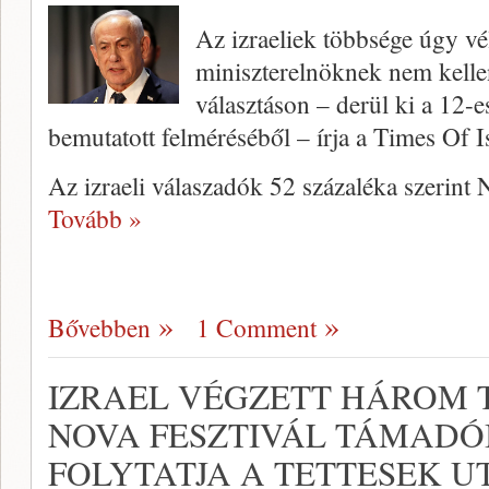
Az izraeliek többsége úgy v
miniszterelnöknek nem kelle
választáson – derül ki a 12-e
bemutatott felméréséből – írja a Times Of Is
Az izraeli válaszadók 52 százaléka szerin
Tovább »
Bővebben
1 Comment
IZRAEL VÉGZETT HÁROM 
NOVA FESZTIVÁL TÁMADÓI
FOLYTATJA A TETTESEK U