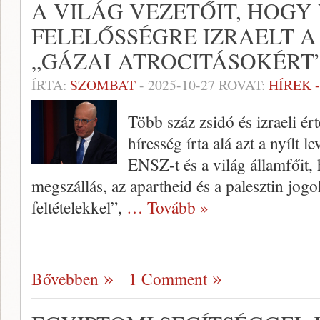
A VILÁG VEZETŐIT, HOGY
FELELŐSSÉGRE IZRAELT A
„GÁZAI ATROCITÁSOKÉRT
ÍRTA:
SZOMBAT
-
2025-10-27
ROVAT:
HÍREK 
Több száz zsidó és izraeli ért
híresség írta alá azt a nyílt l
ENSZ-t és a világ államfőit,
megszállás, az apartheid és a palesztin jogo
feltételekkel”,
… Tovább »
Bővebben
1 Comment