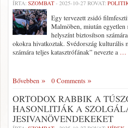
ÍRTA:
SZOMBAT
-
2025-10-27
ROVAT:
POLITI
Egy tervezett zsidó filmfeszti
Malmöben, miután egyetlen 
helyszínt biztosítson számár
okokra hivatkoztak. Svédország kulturális 
számára teljes katasztrófának” nevezte a
… 
Bővebben
0 Comments
ORTODOX RABBIK A TÚS
HASONLITJÁK A SZOLGÁ
JESIVANÖVENDEKEKET