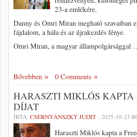
rendezvényén, különleges pil
23-a emlékére.
Danny és Omri Miran megható szavaiban egy
fájdalom, a hála és az újrakezdés fénye.
Omri Miran, a magyar állampolgársággal
…
Bővebben
0 Comments
HARASZTI MIKLÓS KAPTA
DÍJAT
ÍRTA:
CSERNYÁNSZKY JUDIT
-
2025-10-23
R
Haraszti Miklós kapta a Fre