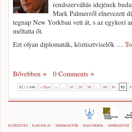
rendszerváltás idejének buda
Mark Palmerről elnevezett díj
tegnap New Yorkban vett át, s az egykori a
méltatta őt.
Ezt olyan diplomaták, köztisztviselők
… To
Bővebben
0 Comments
82
82 / 1 686
« Első
«
...
10
20
30
...
80
81
8
ELŐFIZETÉS
KAPCSOLAT
SZERKESZTŐK
MAGUNKRÓL
IMPRESSZUM