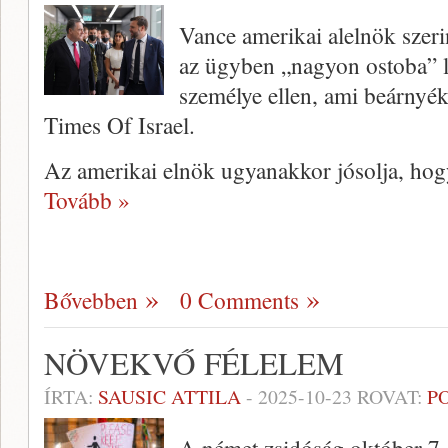
Vance amerikai alelnök szeri
az ügyben „nagyon ostoba” lé
személye ellen, ami beárnyékol
Times Of Israel.
Az amerikai elnök ugyanakkor jósolja, hog
Tovább »
Bővebben
0 Comments
NÖVEKVŐ FÉLELEM
ÍRTA:
SAUSIC ATTILA
-
2025-10-23
ROVAT:
P