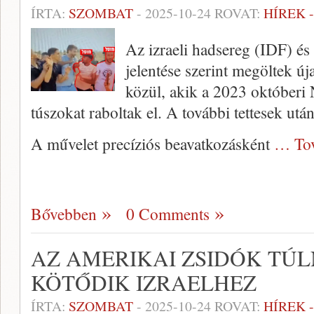
ÍRTA:
SZOMBAT
-
2025-10-24
ROVAT:
HÍREK 
Az izraeli hadsereg (IDF) és 
jelentése szerint megöltek 
közül, akik a 2023 októberi N
túszokat raboltak el. A további tettesek után
A művelet precíziós beavatkozásként
… To
Bővebben
0 Comments
AZ AMERIKAI ZSIDÓK TÚ
KÖTŐDIK IZRAELHEZ
ÍRTA:
SZOMBAT
-
2025-10-24
ROVAT:
HÍREK 