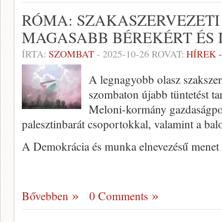
RÓMA: SZAKASZERVEZETI
MAGASABB BÉREKÉRT ÉS 
ÍRTA:
SZOMBAT
-
2025-10-26
ROVAT:
HÍREK 
A legnagyobb olasz szaksze
szombaton újabb tüntetést ta
Meloni-kormány gazdaságpoli
palesztinbarát csoportokkal, valamint a bal
A Demokrácia és munka elnevezésű menet
Bővebben
0 Comments