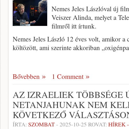
Nemes Jeles Lászlóval új film
Veiszer Alinda, melyet a Tel
filmről itt írtunk.
Nemes Jeles László 12 éves volt, amikor a 
költözött, ami szerinte akkoriban „oxigénpa
Bővebben
1 Comment
AZ IZRAELIEK TÖBBSÉGE 
NETANJAHUNAK NEM KELL
KÖVETKEZŐ VÁLASZTÁSO
ÍRTA:
SZOMBAT
-
2025-10-25
ROVAT:
HÍREK 