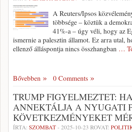
A Reuters/Ipsos közvélemény
többsége – köztük a demokr
41%-a – úgy véli, hogy az E
ismernie a palesztin államot. Ez arra utal
ellenző álláspontja nincs összhangban
… To
Bővebben
0 Comments
TRUMP FIGYELMEZTET: HA
ANNEKTÁLJA A NYUGATI P
KÖVETKEZMÉNYEKET MÉ
ÍRTA:
SZOMBAT
-
2025-10-23
ROVAT:
POLITI