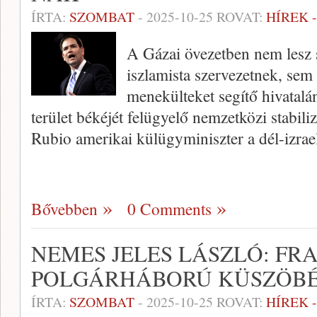
ÍRTA:
SZOMBAT
-
2025-10-25
ROVAT:
HÍREK 
A Gázai övezetben nem lesz 
iszlamista szervezetnek, sem
menekülteket segítő hivatal
terület békéjét felügyelő nemzetközi stabili
Rubio amerikai külügyminiszter a dél-izrae
Bővebben
0 Comments
NEMES JELES LÁSZLÓ: FR
POLGÁRHÁBORÚ KÜSZÖBÉ
ÍRTA:
SZOMBAT
-
2025-10-25
ROVAT:
HÍREK 