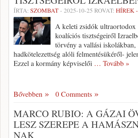
TISZTSÉGEIRŐL IZRAELBE
ÍRTA:
SZOMBAT
-
2025-10-25
ROVAT:
HÍREK 
A keleti zsidók ultraortodox
koalíciós tisztségeiről Izrael
törvény a vallási iskolákban,
hadkötelezettség alóli felmentésükéről- jel
Ezzel a kormány képviselői
… Tovább »
Bővebben
0 Comments
MARCO RUBIO: A GÁZAI 
LESZ SZEREPE A HAMÁSZN
NAK