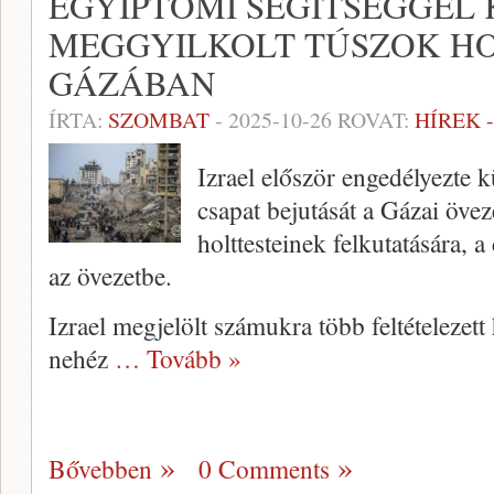
EGYIPTOMI SEGÍTSÉGGEL 
MEGGYILKOLT TÚSZOK HO
GÁZÁBAN
ÍRTA:
SZOMBAT
-
2025-10-26
ROVAT:
HÍREK 
Izrael először engedélyezte 
csapat bejutását a Gázai öve
holttesteinek felkutatására, 
az övezetbe.
Izrael megjelölt számukra több feltételezett 
nehéz
… Tovább »
Bővebben
0 Comments