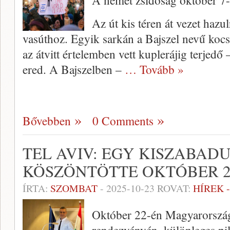
A német zsidóság október 7-
Az út kis téren át vezet hazu
vasúthoz. Egyik sarkán a Bajszel nevű kocsm
az átvitt értelemben vett kuplerájig terjedő
ered. A Bajszelben –
… Tovább »
Bővebben
0 Comments
TEL AVIV: EGY KISZABAD
KÖSZÖNTÖTTE OKTÓBER 2
ÍRTA:
SZOMBAT
-
2025-10-23
ROVAT:
HÍREK 
Október 22-én Magyarország