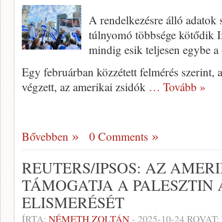
A rendelkezésre álló adatok 
túlnyomó többsége kötődik I
mindig esik teljesen egybe a
Egy februárban közzétett felmérés szerint,
végzett, az amerikai zsidók
… Tovább »
Bővebben
0 Comments
REUTERS/IPSOS: AZ AMER
TÁMOGATJA A PALESZTIN
ELISMERÉSÉT
ÍRTA:
NÉMETH ZOLTÁN
-
2025-10-24
ROVAT: