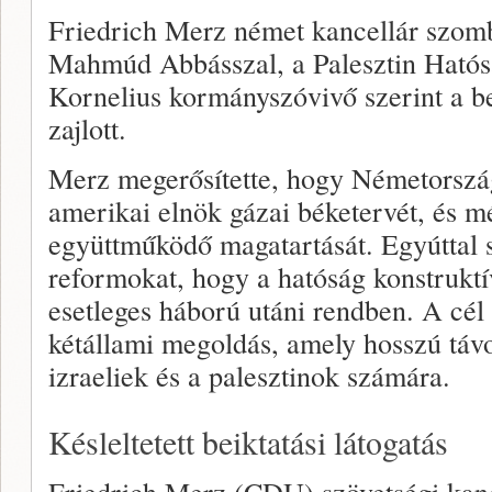
Friedrich Merz német kancellár szomb
Mahmúd Abbásszal, a Palesztin Hatósá
Kornelius kormányszóvivő szerint a be
zajlott.
Merz megerősítette, hogy Németorsz
amerikai elnök gázai béketervét, és mé
együttműködő magatartását. Egyúttal s
reformokat, hogy a hatóság konstruktí
esetleges háború utáni rendben. A cél 
kétállami megoldás, amely hosszú távo
izraeliek és a palesztinok számára.
Késleltetett beiktatási látogatás
Friedrich Merz (CDU) szövetségi kanc