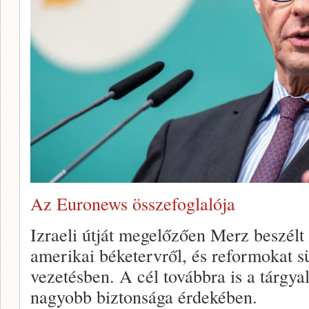
Az Euronews összefoglalója
Izraeli útját megelőzően Merz beszé
amerikai béketervről, és reformokat sü
vezetésben. A cél továbbra is a tárgya
nagyobb biztonsága érdekében.