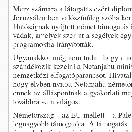
Merz számára a látogatás ezért diplom
Jeruzsálemben valószínűleg szóba kerü
Hatóságnak nyújtott német támogatás i
vádak, amelyek szerint a segélyek egy
programokba irányították.
Ugyanakkor még nem tudni, hogy a n
szándékozik kezelni a Netanjahu minis
nemzetközi elfogatóparancsot. Hivatal
hogy elvben nyitott Netanjahu németor
ennek az álláspontnak a gyakorlati me
továbbra sem világos.
Németország – az EU mellett – a Pale
legnagyobb támogatója. A támogatást