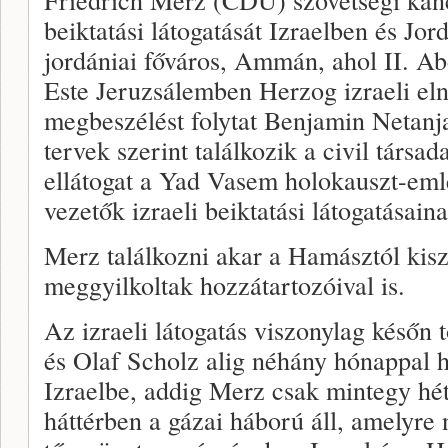
beiktatási látogatását Izraelben és Jo
jordániai főváros, Ammán, ahol II. Abd
Este Jeruzsálemben Herzog izraeli el
megbeszélést folytat Benjamin Netanj
tervek szerint találkozik a civil társa
ellátogat a Yad Vasem holokauszt-eml
vezetők izraeli beiktatási látogatásai
Merz találkozni akar a Hamásztól kisza
meggyilkoltak hozzátartozóival is.
Az izraeli látogatás viszonylag későn
és Olaf Scholz alig néhány hónappal hi
Izraelbe, addig Merz csak mintegy hét
háttérben a gázai háború áll, amelyre