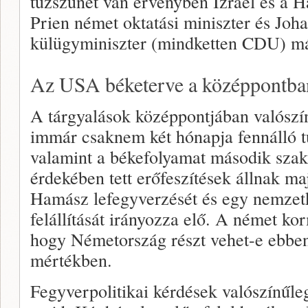
tűzszünet van érvényben Izrael és a 
Prien német oktatási miniszter és Jo
külügyminiszter (mindketten CDU) már
Az USA béketerve a középpontba
A tárgyalások középpontjában valószí
immár csaknem két hónapja fennálló tű
valamint a békefolyamat második szak
érdekében tett erőfeszítések állnak ma
Hamász lefegyverzését és egy nemzetk
felállítását irányozza elő. A német ko
hogy Németország részt vehet-e ebben
mértékben.
Fegyverpolitikai kérdések valószínűleg