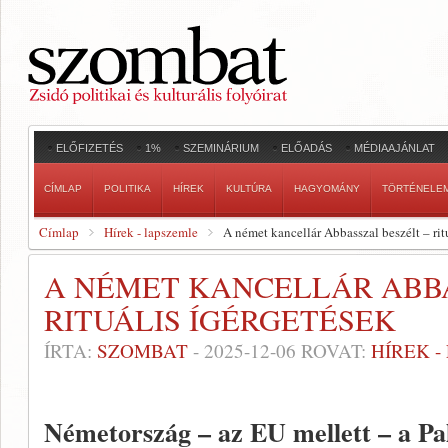
ELŐFIZETÉS
1%
SZEMINÁRIUM
ELŐADÁS
MÉDIAAJÁNLAT
CÍMLAP
POLITIKA
HÍREK
KULTÚRA
HAGYOMÁNY
TÖRTÉNELE
Címlap
Hírek - lapszemle
A német kancellár Abbasszal beszélt – rit
A NÉMET KANCELLÁR ABBA
RITUÁLIS ÍGÉRGETÉSEK
ÍRTA:
SZOMBAT
-
2025-12-06
ROVAT:
HÍREK 
Németország – az EU mellett – a Pa