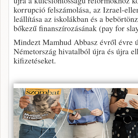
újra a kulcsfontosságú reformokhoz kö
korrupció felszámolása, az Izrael-elle
leállítása az iskolákban és a bebörtönz
bőkezű finanszírozásának (pay for sla
Mindezt Mamhud Abbasz évről évre új
Németország hivatalból újra és újra elh
kifizetéseket.