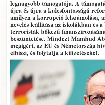
legnagyobb támogatója. A támogat
újra és újra a kulcsfontosságú ref
amilyen a korrupció felszámolása, az
nevelés leállítása az iskolákban és a
terroristák bőkezű finanszírozásána
beszüntetése. Mindezt Mamhud Abb
megígéri, az EU és Németország hiva
elhiszi, és folytatja a kifizetéseket.