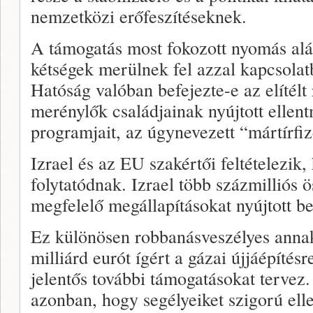
nemzetközi erőfeszítéseknek.
A támogatás most fokozott nyomás alá 
kétségek merülnek fel azzal kapcsolat
Hatóság valóban befejezte-e az elítélt
merénylők családjainak nyújtott ellen
programjait, az úgynevezett “mártírfiz
Izrael és az EU szakértői feltételezik,
folytatódnak. Izrael több százmilliós 
megfelelő megállapításokat nyújtott b
Ez különösen robbanásveszélyes anna
milliárd eurót ígért a gázai újjáépítés
jelentős további támogatásokat tervez
azonban, hogy segélyeiket szigorú ell