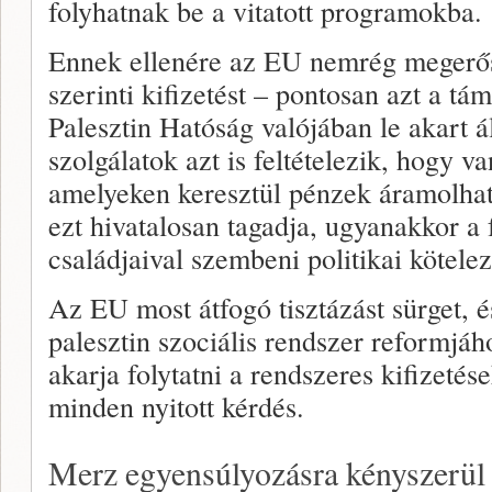
folyhatnak be a vitatott programokba.
Ennek ellenére az EU nemrég megerősí
szerinti kifizetést – pontosan azt a tá
Palesztin Hatóság valójában le akart ál
szolgálatok azt is feltételezik, hogy v
amelyeken keresztül pénzek áramolhat
ezt hivatalosan tagadja, ugyanakkor a 
családjaival szembeni politikai kötelez
Az EU most átfogó tisztázást sürget, é
palesztin szociális rendszer reformjá
akarja folytatni a rendszeres kifizetés
minden nyitott kérdés.
Merz egyensúlyozásra kényszerül