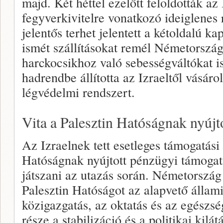
majd. Két héttel ezelőtt feloldották az
fegyverkivitelre vonatkozó ideiglenes
jelentős terhet jelentett a kétoldalú ka
ismét szállításokat remél Németország
harckocsikhoz való sebességváltókat i
hadrendbe állította az Izraeltől vásár
légvédelmi rendszert.
Vita a Palesztin Hatóságnak nyújto
Az Izraelnek tett esetleges támogatási 
Hatóságnak nyújtott pénzügyi támogatá
játszani az utazás során. Németország 
Palesztin Hatóságot az alapvető állami
közigazgatás, az oktatás és az egészsé
része a stabilizáció és a politikai kilá