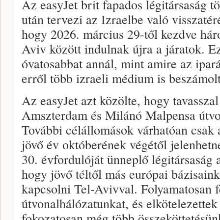
Az easyJet brit fapados légitársaság t
után tervezi az Izraelbe való visszatéré
hogy 2026. március 29-től kezdve hár
Aviv között indulnak újra a járatok. Ez
óvatosabbat annál, mint amire az ipar
erről több izraeli médium is beszámolt
Az easyJet azt közölte, hogy tavassza
Amszterdam és Milánó Malpensa útvon
További célállomások várhatóan csak 
jövő év októberének végétől jelenhetn
30. évfordulóját ünneplő légitársaság 
hogy jövő téltől más európai bázisaink
kapcsolni Tel-Avivval. Folyamatosan f
útvonalhálózatunkat, és elkötelezette
fokozatosan még több összeköttetésün