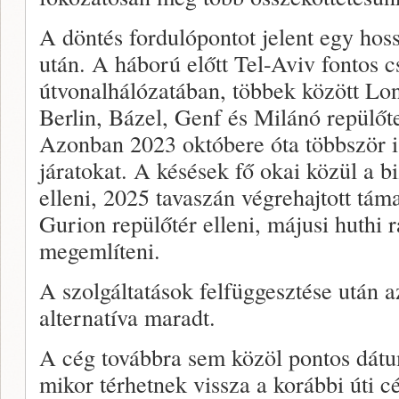
A döntés fordulópontot jelent egy hos
után. A háború előtt Tel-Aviv fontos 
útvonalhálózatában, többek között L
Berlin, Bázel, Genf és Milánó repülőte
Azonban 2023 októbere óta többször is 
járatokat. A késések fő okai közül a bi
elleni, 2025 tavaszán végrehajtott tám
Gurion repülőtér elleni, májusi huthi 
megemlíteni.
A szolgáltatások felfüggesztése után 
alternatíva maradt.
A cég továbbra sem közöl pontos dát
mikor térhetnek vissza a korábbi úti c