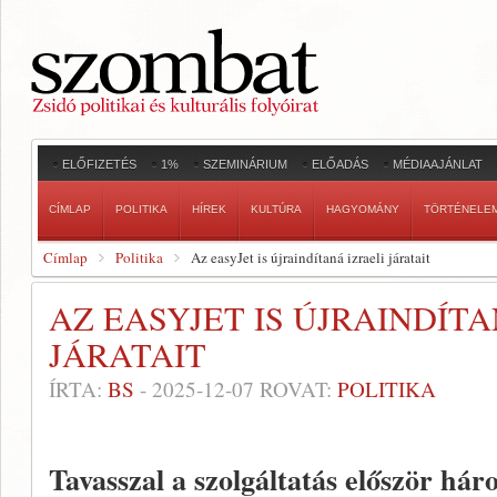
ELŐFIZETÉS
1%
SZEMINÁRIUM
ELŐADÁS
MÉDIAAJÁNLAT
CÍMLAP
POLITIKA
HÍREK
KULTÚRA
HAGYOMÁNY
TÖRTÉNELE
Címlap
Politika
Az easyJet is újraindítaná izraeli járatait
AZ EASYJET IS ÚJRAINDÍTA
JÁRATAIT
ÍRTA:
BS
-
2025-12-07
ROVAT:
POLITIKA
Tavasszal a szolgáltatás először há