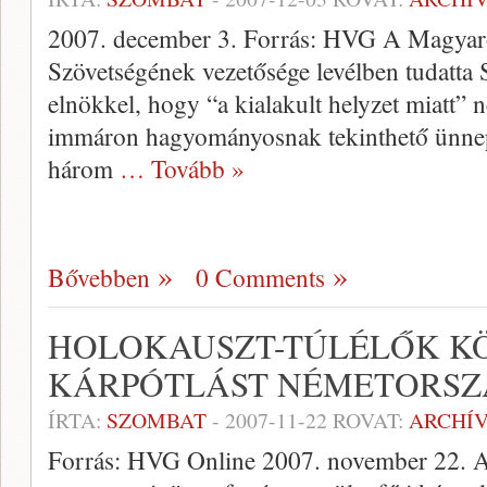
2007. december 3. Forrás: HVG A Magyaro
Szövetségének vezetősége levélben tudatta 
elnökkel, hogy “a kialakult helyzet miatt” n
immáron hagyományosnak tekinthető ünnep
három
… Tovább »
Bővebben
0 Comments
HOLOKAUSZT-TÚLÉLŐK K
KÁRPÓTLÁST NÉMETORSZ
ÍRTA:
SZOMBAT
-
2007-11-22
ROVAT:
ARCHÍ
Forrás: HVG Online 2007. november 22. A h