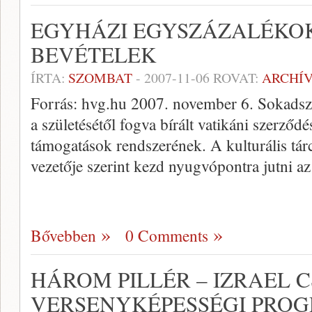
EGYHÁZI EGYSZÁZALÉKOK
BEVÉTELEK
ÍRTA:
SZOMBAT
-
2007-11-06
ROVAT:
ARCHÍ
Forrás: hvg.hu 2007. november 6. Sokadszo
a születésétől fogva bírált vatikáni szerző
támogatások rendszerének. A kulturális tár
vezetője szerint kezd nyugvópontra jutni a
Bővebben
0 Comments
HÁROM PILLÉR – IZRAEL 
VERSENYKÉPESSÉGI PRO