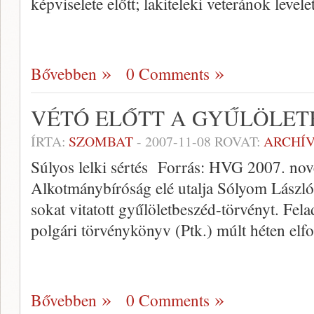
képviselete előtt; lakiteleki veteránok levele
Bővebben
0 Comments
VÉTÓ ELŐTT A GYŰLÖLET
ÍRTA:
SZOMBAT
-
2007-11-08
ROVAT:
ARCHÍ
Súlyos lelki sértés Forrás: HVG 2007. no
Alkotmánybíróság elé utalja Sólyom László 
sokat vitatott gyűlöletbeszéd-törvényt. Fel
polgári törvénykönyv (Ptk.) múlt héten elf
Bővebben
0 Comments