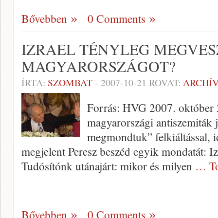
Bővebben
0 Comments
IZRAEL TÉNYLEG MEGVES
MAGYARORSZÁGOT?
ÍRTA:
SZOMBAT
-
2007-10-21
ROVAT:
ARCHÍ
Forrás: HVG 2007. október 
magyarországi antiszemiták j
megmondtuk” felkiáltással, i
megjelent Peresz beszéd egyik mondatát: I
Tudósítónk utánajárt: mikor és milyen
… To
Bővebben
0 Comments