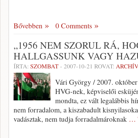
Bővebben
0 Comments
„1956 NEM SZORUL RÁ, H
HALLGASSUNK VAGY HAZ
ÍRTA:
SZOMBAT
-
2007-10-21
ROVAT:
ARCHÍ
Vári György / 2007. október 
HVG-nek, képviselői esküjéne
mondta, ez vált legalábbis hí
nem forradalom, a kiszabadult kisnyilasokat
vadásztak, nem tudja forradalmároknak
… 