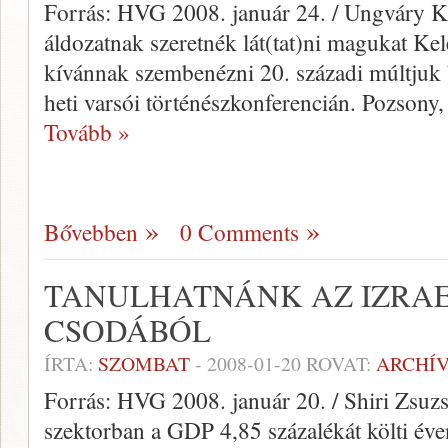
Forrás: HVG 2008. január 24. / Ungváry Kr
áldozatnak szeretnék lát(tat)ni magukat K
kívánnak szembenézni 20. századi múltjuk b
heti varsói történészkonferencián. Pozsony,
Tovább »
Bővebben
0 Comments
TANULHATNÁNK AZ IZRAE
CSODÁBÓL
ÍRTA:
SZOMBAT
-
2008-01-20
ROVAT:
ARCHÍ
Forrás: HVG 2008. január 20. / Shiri Zsuzs
szektorban a GDP 4,85 százalékát költi évent