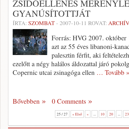
ZSIDÓELLENES MERÉNYL
GYANÚSÍTOTTJÁT
ÍRTA:
SZOMBAT
-
2007-10-11
ROVAT:
ARCHÍ
Forrás: HVG 2007. október 
azt az 55 éves libanoni-kana
palesztin férfit, aki feltétele
ezelőtt a négy halálos áldozattal járó pokol
Copernic utcai zsinagóga ellen
… Tovább 
Bővebben
0 Comments
25 / 27
« Első
«
...
10
20
...
23