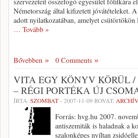
szervezeteit összefogó egyesület főtitkára el
Németország által kifizetett jóvátételeket
adott nyilatkozatában, amelyet csütörtökön
… Tovább »
Bővebben
0 Comments
VITA EGY KÖNYV KÖRÜL /
– RÉGI PORTÉKA ÚJ CSO
ÍRTA:
SZOMBAT
-
2007-11-09
ROVAT:
ARCHÍ
Forrás: hvg.hu 2007. novemb
antiszemiták is haladnak a k
szalonképes nyíltan zsidóelle