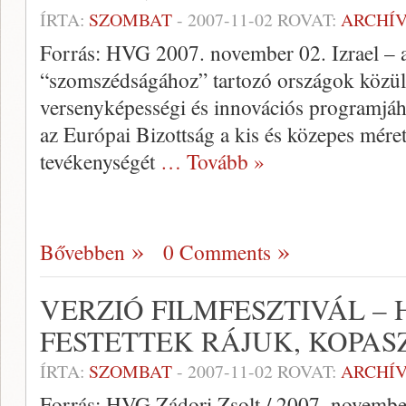
ÍRTA:
SZOMBAT
-
2007-11-02
ROVAT:
ARCHÍ
Forrás: HVG 2007. november 02. Izrael – 
“szomszédságához” tartozó országok közül 
versenyképességi és innovációs programjá
az Európai Bizottság a kis és közepes méret
tevékenységét
… Tovább »
Bővebben
0 Comments
VERZIÓ FILMFESZTIVÁL –
FESTETTEK RÁJUK, KOPAS
ÍRTA:
SZOMBAT
-
2007-11-02
ROVAT:
ARCHÍ
Forrás: HVG Zádori Zsolt / 2007. november