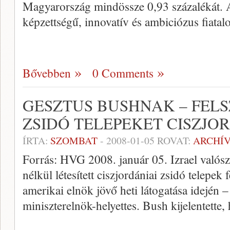
Magyarország mindössze 0,93 százalékát. A p
képzettségű, innovatív és ambiciózus fiat
Bővebben
0 Comments
GESZTUS BUSHNAK – FEL
ZSIDÓ TELEPEKET CISZJO
ÍRTA:
SZOMBAT
-
2008-01-05
ROVAT:
ARCHÍ
Forrás: HVG 2008. január 05. Izrael valós
nélkül létesített ciszjordániai zsidó telepe
amerikai elnök jövő heti látogatása idején
miniszterelnök-helyettes. Bush kijelentette