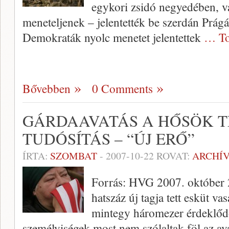
egykori zsidó negyedében, 
meneteljenek – jelentették be szerdán 
Demokraták nyolc menetet jelentettek
… To
Bővebben
0 Comments
GÁRDAAVATÁS A HŐSÖK T
TUDÓSÍTÁS – “ÚJ ERŐ”
ÍRTA:
SZOMBAT
-
2007-10-22
ROVAT:
ARCHÍ
Forrás: HVG 2007. október 
hatszáz új tagja tett esküt v
mintegy háromezer érdeklődő
személyiségek most nem szólaltak föl az 