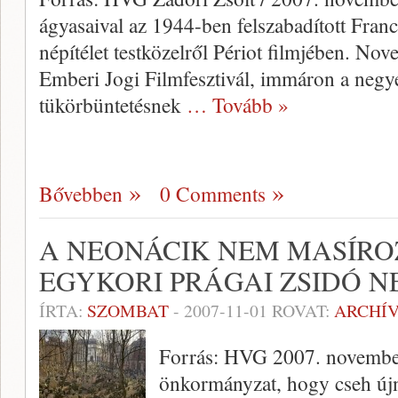
ágyasaival az 1944-ben felszabadított Fra
népítélet testközelről Périot filmjében. Nov
Emberi Jogi Filmfesztivál, immáron a negy
tükörbüntetésnek
… Tovább »
Bővebben
0 Comments
A NEONÁCIK NEM MASÍR
EGYKORI PRÁGAI ZSIDÓ 
ÍRTA:
SZOMBAT
-
2007-11-01
ROVAT:
ARCHÍ
Forrás: HVG 2007. november 
önkormányzat, hogy cseh új