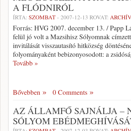
A FLÓDNIRÓL
ÍRTA:
SZOMBAT
-
2007-12-13
ROVAT:
ARCHÍ
Forrás: HVG 2007. december 13. / Papp Lá
felül jó volt a Mazsihisz Sólyomnak címzett
invitálását visszautasító hitközség döntésé
folyományaként bebizonyosodott: a zsidóság
Tovább »
Bővebben
0 Comments
AZ ÁLLAMFŐ SAJNÁLJA –
SÓLYOM EBÉDMEGHÍVÁSÁT
ÍRTA:
SZOMBAT
-
2007-12-03
ROVAT:
ARCHÍ