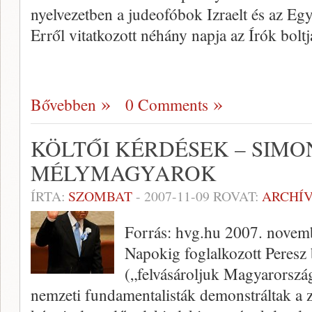
nyelvezetben a judeofóbok Izraelt és az Eg
Erről vitatkozott néhány napja az Írók bol
Bővebben
0 Comments
KÖLTŐI KÉRDÉSEK – SIMON
MÉLYMAGYAROK
ÍRTA:
SZOMBAT
-
2007-11-09
ROVAT:
ARCHÍ
Forrás: hvg.hu 2007. novem
Napokig foglalkozott Peresz 
(„felvásároljuk Magyarország
nemzeti fundamentalisták demonstráltak a z