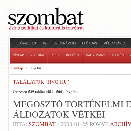
ELŐFIZETÉS
1%
SZEMINÁRIUM
ELŐADÁS
MÉDIAAJÁNLAT
CÍMLAP
POLITIKA
HÍREK
KULTÚRA
HAGYOMÁNY
TÖRTÉNELE
Címlap
hvg.hu
TALÁLATOK ‘HVG.HU’
529
481
500
hvg.hu
Összesen
találat (
-
) :
.
MEGOSZTÓ TÖRTÉNELMI E
ÁLDOZATOK VÉTKEI
ÍRTA:
SZOMBAT
-
2008-01-25
ROVAT:
ARCHÍ