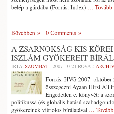
belép a gárdába (Forrás: Index)
… Tovább 
Bővebben
0 Comments
A ZSARNOKSÁG KIS KÖREI 
ISZLÁM GYÖKEREIT BÍRÁL
ÍRTA:
SZOMBAT
-
2007-10-21
ROVAT:
ARCHÍ
Forrás: HVG 2007. október 
összegezni Ayaan Hirsi Ali 
Engedetlen c. könyvét: a szo
politikussá (és globális hatású szabadgondo
gyökereinek vitriolos bírálatával
… Tovább