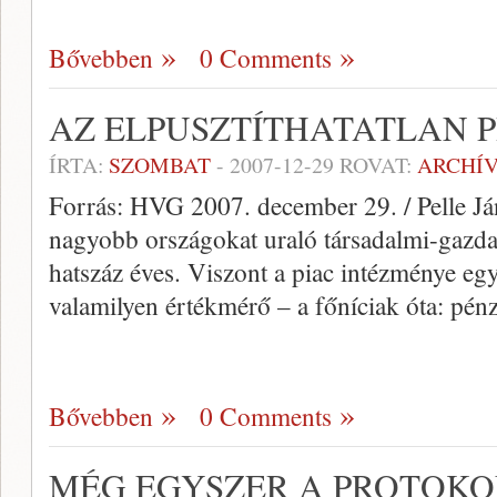
Bővebben
0 Comments
AZ ELPUSZTÍTHATATLAN P
ÍRTA:
SZOMBAT
-
2007-12-29
ROVAT:
ARCHÍ
Forrás: HVG 2007. december 29. / Pelle Já
nagyobb országokat uraló társadalmi-gazdas
hatszáz éves. Viszont a piac intézménye eg
valamilyen értékmérő – a főníciak óta: pén
Bővebben
0 Comments
MÉG EGYSZER A PROTOKO