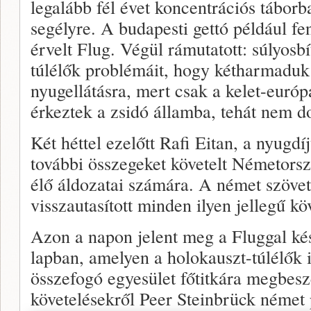
legalább fél évet koncentrációs táborb
segélyre. A budapesti gettó például fe
érvelt Flug. Végül rámutatott: súlyosbí
túlélők problémáit, hogy kétharmaduk
nyugellátásra, mert csak a kelet-európ
érkeztek a zsidó államba, tehát nem do
Két héttel ezelőtt Rafi Eitan, a nyugdí
további összegeket követelt Németorszá
élő áldozatai számára. A német szöve
visszautasított minden ilyen jellegű köv
Azon a napon jelent meg a Fluggal kész
lapban, amelyen a holokauszt-túlélők i
összefogó egyesület főtitkára megbeszé
követelésekről Peer Steinbrück német