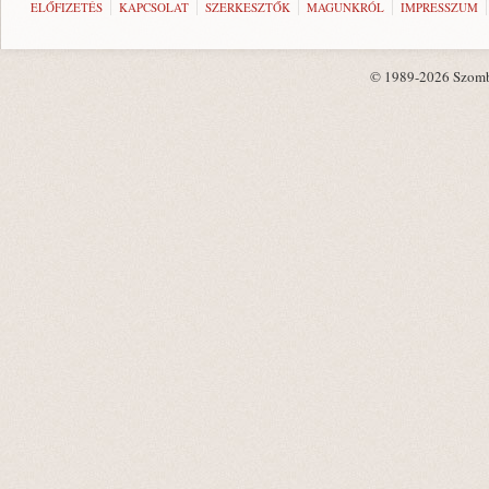
ELŐFIZETÉS
KAPCSOLAT
SZERKESZTŐK
MAGUNKRÓL
IMPRESSZUM
© 1989-2026 Szombat