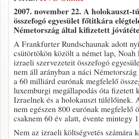
2007. november 22.
A holokauszt-túl
összefogó egyesület főtitkára elégte
Németország által kifizetett jóvátéte
A Frankfurter Rundschaunak adott nyi
csütörtökön közölt a német lap, Noah 
izraeli szervezeteit összefogó egyesüle
nem áll arányban a náci Németország á
a 60 milliárd eurónak megfelelő össze
luxemburgi megállapodás óta fizetett k
Izraelnek és a holokauszt túlélőinek.
nem egészen 800 eurónak megfelelő öss
csaknem 60 év alatt, évente mintegy 1
Nem az izraeli költségvetés számára 