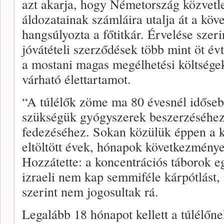
azt akarja, hogy Németország közvetle
áldozatainak számláira utalja át a köve
hangsúlyozta a főtitkár. Érvelése szeri
jóvátételi szerződések több mint öt évt
a mostani magas megélhetési költségek
várható élettartamot.
“A túlélők zöme ma 80 évesnél idősebb
szükségük gyógyszerek beszerzéséhez
fedezéséhez. Sokan közülük éppen a k
eltöltött évek, hónapok következmény
Hozzátette: a koncentrációs táborok eg
izraeli nem kap semmiféle kárpótlást
szerint nem jogosultak rá.
Legalább 18 hónapot kellett a túlélőne