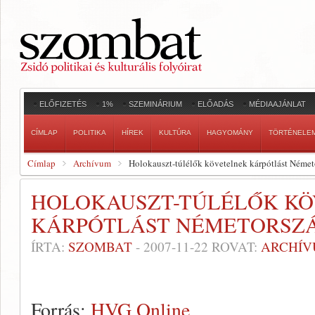
ELŐFIZETÉS
1%
SZEMINÁRIUM
ELŐADÁS
MÉDIAAJÁNLAT
CÍMLAP
POLITIKA
HÍREK
KULTÚRA
HAGYOMÁNY
TÖRTÉNELE
Címlap
Archívum
Holokauszt-túlélők követelnek kárpótlást Német
HOLOKAUSZT-TÚLÉLŐK K
KÁRPÓTLÁST NÉMETORSZ
ÍRTA:
SZOMBAT
-
2007-11-22
ROVAT:
ARCHÍ
Forrás:
HVG Online