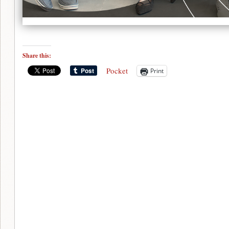
Share this:
Pocket
Print