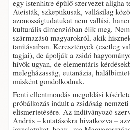
egy istenhitre épülő szervezet aligha 
Ateisták, szkeptikusak, vallásilag kö
azonosságtudatukat nem vallási, hanem
kulturális dimenzióban élik meg. Nem 
származású magyarokról, akik hiszne
tanításaiban. Keresztények (esetleg va
tagjai), de ápolják a zsidó hagyományo
hívők ugyan, de elementáris kérdések
melegházasság, eutanázia, halálbünte
másként gondolkodnak.
Fenti ellentmondás megoldási kísérlete
próbálkozás indult a zsidóság nemzeti
elismertetésére. Az indítványozó szer
András – kutatásokra hivatkozva – azz
javaslatukat, hogy „ma Magyarország