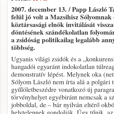
2007. december 13. / Papp László 
felül jó volt a Mazsihisz Sólyomnak 
köztársasági elnök invitálását vissz
döntésének szándékolatlan folyomá
a zsidóság politikailag legalább ann
többség.
Ugyanis világi zsidók és a „konkurens”
hangadói egyaránt indokolatlan túlrea
demonstratív lépést. Melynek oka (ne
Sólyom László nem írta alá a polgári
gyűlöletbeszédre vonatkozó új paragra
törvényhelyet egyébiránt nemcsak a sz
jobboldal, de – bár nyilván eltérő okbó
helytelennek gondolják. Úgy tűnik, az 