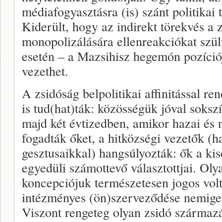
médiafogyasztásra (is) szánt politika
Kiderült, hogy az indirekt törekvés a 
monopolizálására ellenreakciókat szül
esetén – a Mazsihisz hegemón pozíció
vezethet.
A zsidóság belpolitikai affinitással re
is tud(hat)ták: közösségük jóval soksz
majd két évtizedben, amikor hazai és 
fogadták őket, a hitközségi vezetők (
gesztusaikkal) hangsúlyozták: ők a k
egyedüli számottevő választottjai. Ol
koncepciójuk természetesen jogos vol
intézményes (ön)szerveződése nemigen
Viszont rengeteg olyan zsidó származá