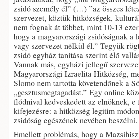
zsidó személy él” (…) ”az összes lét
szervezet, köztük hitközségek, kulturá
nem fognak át többet, mint 10-13 ezer 
hogy a magyarországi zsidóságnak a l
vagy szervezet nélkül él.” Tegyük rög
zsidó egyház tanítása szerint élő vallá
Vannak más, egyházi jellegű szervezet
Magyarországi Izraelita Hitközség, me
Slomo nem tartotta követendőnek a S
„gesztusmegtagadást.” Egy online köz
flódnival kedveskedett az elnöknek, e f
kifejezésre: a hitközség legitim módon
zsidóság egészének nevében beszélni.
Emellett problémás, hogy a Mazsihiszn