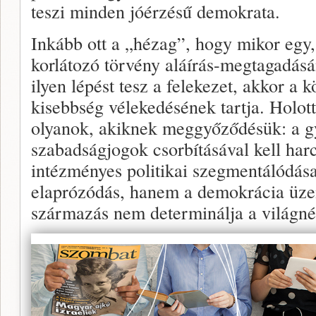
teszi minden jóérzésű demokrata.
Inkább ott a „hézag”, hogy mikor egy
korlátozó törvény aláírás-megtagadásá
ilyen lépést tesz a felekezet, akkor a 
kisebbség vélekedésének tartja. Holot
olyanok, akiknek meggyőződésük: a gy
szabadságjogok csorbításával kell harc
intézményes politikai szegmentálódá
elaprózódás, hanem a demokrácia üze
származás nem determinálja a világné