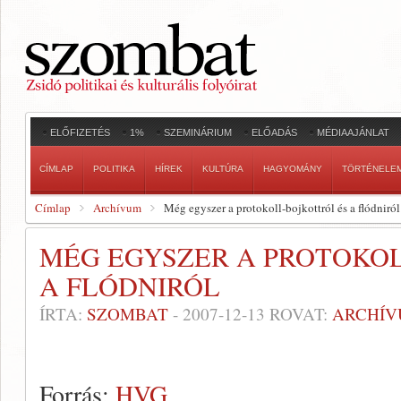
ELŐFIZETÉS
1%
SZEMINÁRIUM
ELŐADÁS
MÉDIAAJÁNLAT
CÍMLAP
POLITIKA
HÍREK
KULTÚRA
HAGYOMÁNY
TÖRTÉNELE
Címlap
Archívum
Még egyszer a protokoll-bojkottról és a flódniról
MÉG EGYSZER A PROTOKOL
A FLÓDNIRÓL
ÍRTA:
SZOMBAT
-
2007-12-13
ROVAT:
ARCHÍ
Forrás:
HVG