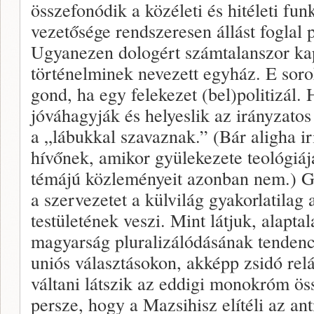
összefonódik a közéleti és hitéleti fun
vezetősége rendszeresen állást foglal 
Ugyanezen dologért számtalanszor kap
történelminek nevezett egyház. E sorok
gond, ha egy felekezet (bel)politizál. 
jóváhagyják és helyeslik az irányzatos
a „lábukkal szavaznak.” (Bár aligha i
hívőnek, amikor gyülekezete teológiáj
témájú közleményeit azonban nem.) G
a szervezetet a külvilág gyakorlatilag
testületének veszi. Mint látjuk, alapta
magyarság pluralizálódásának tendenciá
uniós választásokon, akképp zsidó rel
váltani látszik az eddigi monokróm ö
persze, hogy a Mazsihisz elítéli az a