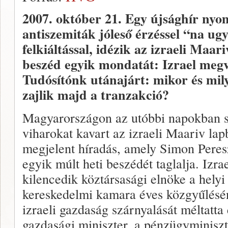
2007. október 21.
Egy újsághír nyo
antiszemiták jóleső érzéssel “na u
felkiáltással, idézik az izraeli Maa
beszéd egyik mondatát: Izrael meg
Tudósítónk utánajárt: mikor és mi
zajlik majd a tranzakció?
Magyarországon az utóbbi napokban s
viharokat kavart az izraeli Maariv la
megjelent híradás, amely Simon Peres
egyik múlt heti beszédét taglalja. Izra
kilencedik köztársasági elnöke a helyi
kereskedelmi kamara éves közgyűlésé
izraeli gazdaság szárnyalását méltatta 
gazdasági miniszter, a pénzügyminiszt