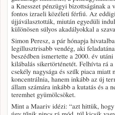
a Knesszet pénzügyi bizottságának a 
fontos izraeli közéleti férfiú. Az eddi
újjáválasztották, miután egyedüli ind
különösen súlyos akadályokkal a szav
Simon Peresz, a pár hónapja hivatalba l
legillusztrisabb vendég, aki feladatá
beszédben ismertette a 2000. év utáni
kilábalás sikertörténetét. Felhívta rá 
csekély nagysága és szűk piaca miatt 
koncentrálnia, hanem inkább az új ter
állam számára inkább a kutatás és a 
teremhet gyümölcsöket.
Mint a Maariv idézi: “azt hittük, hogy 
úgy tűnik nincs rá mód, túl kicsik vag