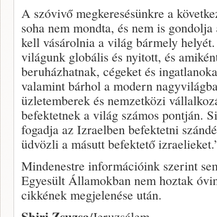
A szóvivő megkeresésünkre a követke
soha nem mondta, és nem is gondolja 
kell vásárolnia a világ bármely helyét
világunk globális és nyitott, és amik
beruházhatnak, cégeket és ingatlanoka
valamint bárhol a modern nagyvilágba
üzletemberek és nemzetközi vállalkozá
befektetnek a világ számos pontján. 
fogadja az Izraelben befektetni szánd
üdvözli a másutt befektető izraelieket.
Mindenestre információink szerint s
Egyesült Államokban nem hoztak óvin
cikkének megjelenése után.
Shiri Zsuzsa
/Jeruzsálem