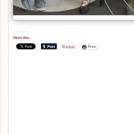
Share this:
Pocket
Print