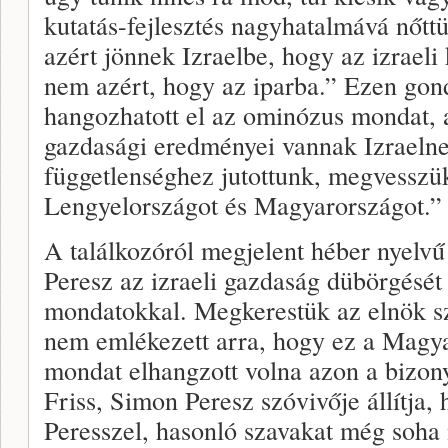
kutatás-fejlesztés nagyhatalmává nőtt
azért jönnek Izraelbe, hogy az izraeli
nem azért, hogy az iparba.” Ezen gon
hangozhatott el az ominózus mondat, a
gazdasági eredményei vannak Izraelne
függetlenséghez jutottunk, megvesszü
Lengyelországot és Magyarországot.”
A találkozóról megjelent héber nyelvű
Peresz az izraeli gazdaság dübörgését 
mondatokkal. Megkerestük az elnök sz
nem emlékezett arra, hogy ez a Magya
mondat elhangzott volna azon a bizon
Friss, Simon Peresz szóvivője állítja,
Peresszel, hasonló szavakat még soha n