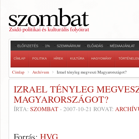
ELŐFIZETÉS
1%
SZEMINÁRIUM
ELŐADÁS
MÉDIAAJÁNLAT
CÍMLAP
POLITIKA
HÍREK
KULTÚRA
HAGYOMÁNY
TÖRTÉNELE
Címlap
Archívum
Izrael tényleg megveszi Magyarországot?
IZRAEL TÉNYLEG MEGVESZ
MAGYARORSZÁGOT?
ÍRTA:
SZOMBAT
-
2007-10-21
ROVAT:
ARCHÍ
Forrás:
HVG