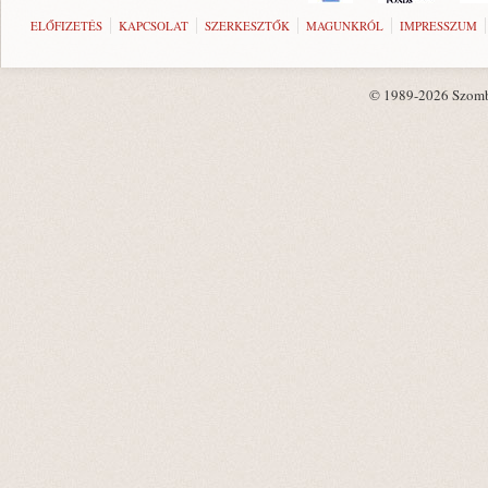
ELŐFIZETÉS
KAPCSOLAT
SZERKESZTŐK
MAGUNKRÓL
IMPRESSZUM
© 1989-2026 Szombat