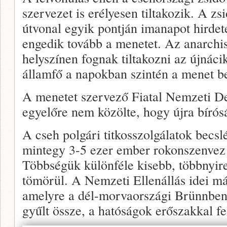
szervezet is erélyesen tiltakozik. A zs
útvonal egyik pontján imanapot hirdete
engedik tovább a menetet. Az anarchist
helyszínen fognak tiltakozni az újnáci
államfő a napokban szintén a menet beti
A menetet szervező Fiatal Nemzeti D
egyelőre nem közölte, hogy újra bírós
A cseh polgári titkosszolgálatok becs
mintegy 3-5 ezer ember rokonszenvez 
Többségük különféle kisebb, többnyire
tömörül. A Nemzeti Ellenállás idei máj
amelyre a dél-morvaországi Brünnben
gyűlt össze, a hatóságok erőszakkal fe