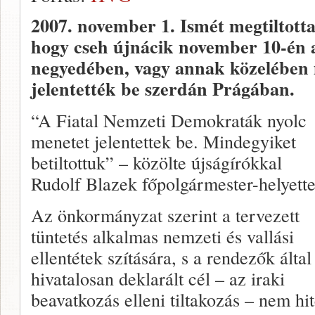
2007. november 1.
Ismét megtiltott
hogy cseh újnácik november 10-én a
negyedében, vagy annak közelében 
jelentették be szerdán Prágában.
“A Fiatal Nemzeti Demokraták nyolc
menetet jelentettek be. Mindegyiket
betiltottuk” – közölte újságírókkal
Rudolf Blazek főpolgármester-helyette
Az önkormányzat szerint a tervezett
tüntetés alkalmas nemzeti és vallási
ellentétek szítására, s a rendezők által
hivatalosan deklarált cél – az iraki
beavatkozás elleni tiltakozás – nem h