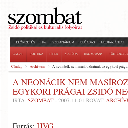
ELŐFIZETÉS
1%
SZEMINÁRIUM
ELŐADÁS
MÉDIAAJÁNLAT
CÍMLAP
POLITIKA
HÍREK
KULTÚRA
HAGYOMÁNY
TÖRTÉNELE
Címlap
Archívum
A neonácik nem masírozhatnak az egykori prága
A NEONÁCIK NEM MASÍRO
EGYKORI PRÁGAI ZSIDÓ N
ÍRTA:
SZOMBAT
-
2007-11-01
ROVAT:
ARCHÍ
Forrás:
HVG