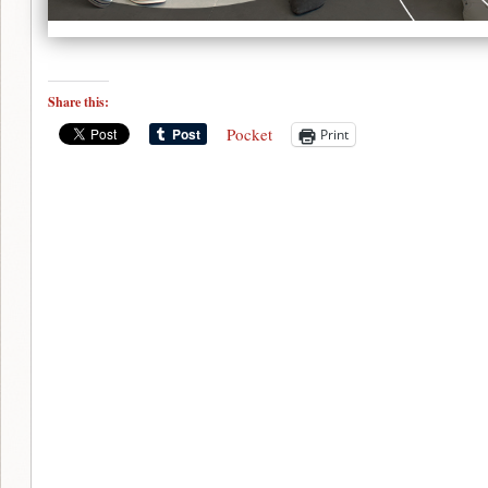
Share this:
Pocket
Print