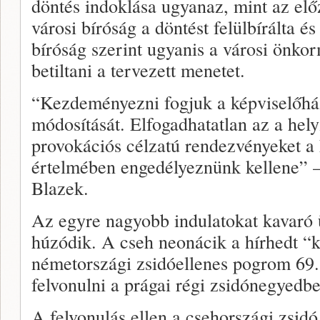
döntés indoklása ugyanaz, mint az elő
városi bíróság a döntést felülbírálta é
bíróság szerint ugyanis a városi önko
betiltani a tervezett menetet.
“Kezdeményezni fogjuk a képviselőhá
módosítását. Elfogadhatatlan az a hely
provokációs célzatú rendezvényeket a 
értelmében engedélyeznünk kellene” –
Blazek.
Az egyre nagyobb indulatokat kavaró
húzódik. A cseh neonácik a hírhedt “k
németországi zsidóellenes pogrom 69.
felvonulni a prágai régi zsidónegyedbe
A felvonulás ellen a csehországi zsidó 