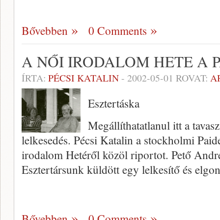
Bővebben
0 Comments
A NŐI IRODALOM HETE A 
ÍRTA:
PÉCSI KATALIN
-
2002-05-01
ROVAT:
A
Esztertáska
Megállíthatatlanul itt a tavas
lelkesedés. Pécsi Katalin a stockholmi Paide
irodalom Hetéről közöl ri­portot. Pető Andr
Esztertársunk küldött egy lel­kesítő és elg
Bővebben
0 Comments