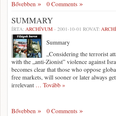
Bővebben
0 Comments
SUMMARY
ÍRTA:
ARCHÍVUM
-
2001-10-01
ROVAT:
ARCH
Summary
„Considering the terrorist a
with the „anti-Zionist” violence aga­inst Isra
becomes clear that those who oppose global
free markets, will sooner or later always ge
irrelevant
… Tovább »
Bővebben
0 Comments