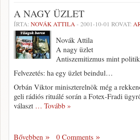
A NAGY ÜZLET
ÍRTA:
NOVÁK ATTILA
-
2001-10-01
ROVAT:
A
Novák Attila
A nagy üzlet
Antiszemitizmus mint politi
Felvezetés: ha egy üzlet beindul…
Orbán Viktor miniszterelnök még a rekkenő
geli rádiós rituálé során a Fotex-Fradi ügyr
vá­laszt
… Tovább »
Bővebben
0 Comments