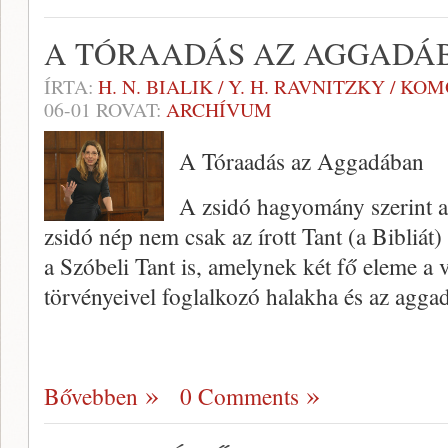
A TÓRAADÁS AZ AGGADÁ
ÍRTA:
H. N. BIALIK / Y. H. RAVNITZKY / 
06-01
ROVAT:
ARCHÍVUM
A Tóraadás az Aggadában
A zsidó hagyomány szerint a
zsidó nép nem csak az írott Tant (a Bibliát
a Szóbeli Tant is, amelynek két fő eleme a va
törvényeivel foglalkozó halakha és az agga
Bővebben
0 Comments