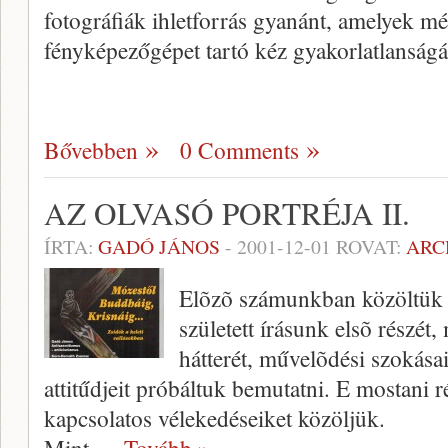
fotográfiák ihletforrás gyanánt, amelyek m
fényképezőgépet tartó kéz gyakorlatlanság
Bővebben
0 Comments
AZ OLVASÓ PORTRÉJA II.
ÍRTA:
GADÓ JÁNOS
-
2001-12-01
ROVAT:
ARC
Elõzõ számunkban közöltük
született írásunk elsõ részét
hátterét, művelõdési szokásai
attitűdjeit próbáltuk bemutatni. E mostani 
kapcsolatos vélekedéseiket közöljük.