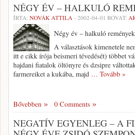
NÉGY ÉV – HALKULÓ RE
ÍRTA:
NOVÁK ATTILA
-
2002-04-01
ROVAT:
A
Négy év – halkuló remények
A választások kimenetele nem 
itt e cikk írója beismeri tévedését) többet vá
hajdani fiatalok öltönyre és dzsipre váltottak 
farmereiket a kukába, majd
… Tovább »
Bővebben
0 Comments
NEGATÍV EGYENLEG – A 
NÉGY ÉVE ZSIDÓ SZEMPO