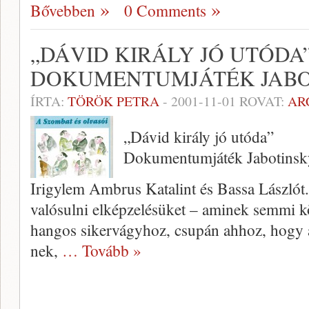
Bővebben
0 Comments
„DÁVID KIRÁLY JÓ UTÓDA”
DOKUMENTUMJÁTÉK JAB
ÍRTA:
TÖRÖK PETRA
-
2001-11-01
ROVAT:
AR
„Dávid király jó utóda”
Dokumentumjáték Jabotinsk
Irigylem Ambrus Katalint és Bassa Lászlót
valósulni elképzelésüket – aminek semmi k
hangos sikervágyhoz, csupán ahhoz, hogy a
nek,
… Tovább »