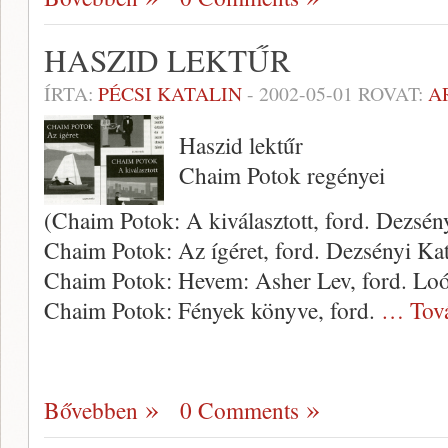
HASZID LEKTŰR
ÍRTA:
PÉCSI KATALIN
-
2002-05-01
ROVAT:
A
Haszid lektűr
Chaim Potok regényei
(Chaim Potok: A kiválasztott, ford. Dezsény
Chaim Potok: Az ígéret, ford. Dezsé­nyi Kat
Chaim Potok: Hevem: Asher Lev, ford. Loós
Chaim Potok: Fények könyve, ford.
… Tov
Bővebben
0 Comments