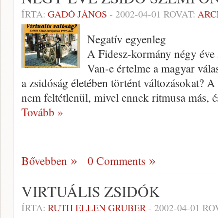
ÍRTA:
GADÓ JÁNOS
-
2002-04-01
ROVAT:
ARC
Negatív egyenleg
A Fidesz-kormány négy éve 
Van-e értelme a magyar válasz
a zsidóság életé­ben történt változásokat? 
nem feltétlenül, mi­vel ennek ritmusa más,
Tovább »
Bővebben
0 Comments
VIRTUÁLIS ZSIDÓK
ÍRTA:
RUTH ELLEN GRUBER
-
2002-04-01
RO