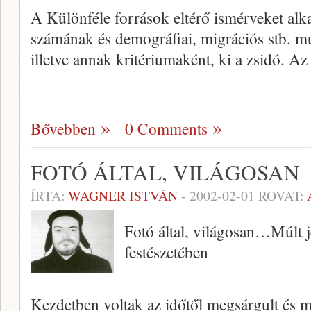
A Különféle források eltérő ismérveket alk
számának és demográfiai, migrációs stb. m
illetve annak kritériumaként, ki a zsidó. Az
Bővebben
0 Comments
FOTÓ ÁLTAL, VILÁGOSAN
ÍRTA:
WAGNER ISTVÁN
-
2002-02-01
ROVAT:
Fotó által, világosan…Múlt j
festészetében
Kezdetben voltak az időtől megsárgult és m