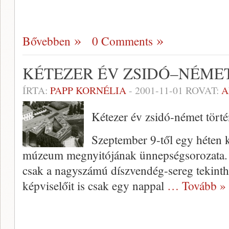
Bővebben
0 Comments
KÉTEZER ÉV ZSIDÓ–NÉME
ÍRTA:
PAPP KORNÉLIA
-
2001-11-01
ROVAT:
A
Kétezer év zsidó-német tört
Szeptember 9-től egy héten ke
múzeum megnyi­tójának ünnepségsorozata.
csak a nagyszámú díszvendég-sereg tekinthett
képviselőit is csak egy nappal
… Tovább »