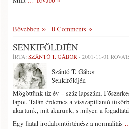
Mint
… Tovább »
Bővebben
0 Comments
SENKIFÖLDJÉN
ÍRTA:
SZÁNTÓ T. GÁBOR
-
2001-11-01
ROVAT
Szántó T. Gábor
Senkiföldjén
Mögöttünk tíz év – száz lapszám. Főszerke
lapot. Talán érdemes a vissza­pillantó tükö
akartunk, mit akarunk, s milyen a fogadta
Egy fiatal irodalomtörténész a normalitás
…