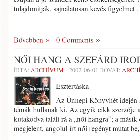
tulajdonítják, sajnálatosan kevés figyelmet
Bővebben
0 Comments
NŐI HANG A SZEFÁRD IR
ÍRTA:
ARCHÍVUM
-
2002-06-01
ROVAT:
ARCH
Esztertáska
Az Ünnepi Könyvhét idején Es
témák hullanak ki. Az egyik cikk szerzője 
kutakodva talált rá a „női hang­ra”; a mási
megjelent, angolul írt női regényt mutat b