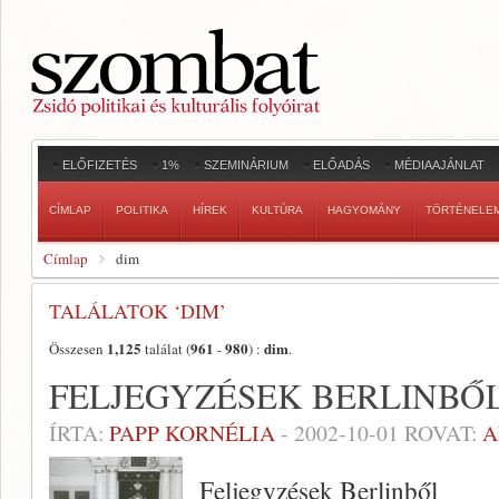
ELŐFIZETÉS
1%
SZEMINÁRIUM
ELŐADÁS
MÉDIAAJÁNLAT
CÍMLAP
POLITIKA
HÍREK
KULTÚRA
HAGYOMÁNY
TÖRTÉNELE
Címlap
dim
TALÁLATOK ‘DIM’
1,125
961
980
dim
Összesen
találat (
-
) :
.
FELJEGYZÉSEK BERLINBŐ
ÍRTA:
PAPP KORNÉLIA
-
2002-10-01
ROVAT:
A
Feljegyzések Berlinből