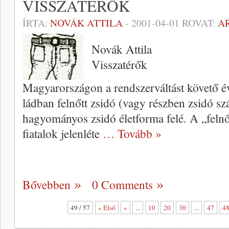
VISSZATÉRŐK
ÍRTA:
NOVÁK ATTILA
-
2001-04-01
ROVAT:
A
Novák Attila
Visszatérők
Magyarországon a rendszerváltást kö­vető é
ládban felnőtt zsidó (vagy részben zsidó szá
hagyomá­nyos zsidó életforma felé. A „felnőt
fiatalok jelen­léte
… Tovább »
Bővebben
0 Comments
49 / 57
« Első
«
...
10
20
30
...
47
4