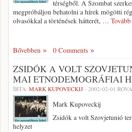
térségből. A Szombat szerkes
megpróbáljon behatolni a hírek mögötti ré
olvasókkal a történések hátterét,
… Tovább
Bővebben
0 Comments
ZSIDÓK A VOLT SZOVJETU
MAI ETNODEMOGRÁFIAI H
ÍRTA:
MARK KUPOVECKIJ
-
2002-02-01
ROVA
Mark Kupoveckij
Zsidók a volt Szovjetunió te
helyzet