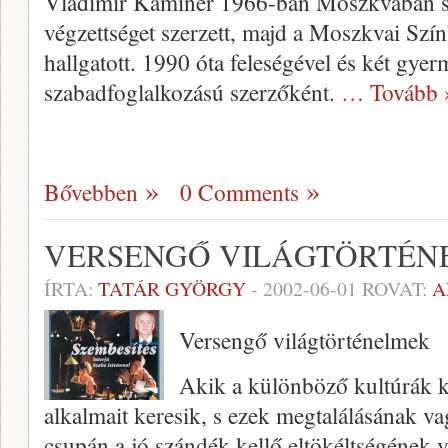
Vladimir Kaminer 1966-ban Moszkvá­ban sz
végzett­séget szerzett, majd a Moszkvai Szín
hallga­tott. 1990 óta feleségével és két gyer
szabadfoglalko­zású szerzőként.
… Tovább 
Bővebben
0 Comments
VERSENGŐ VILÁGTÖRTÉN
ÍRTA:
TATÁR GYÖRGY
-
2002-06-01
ROVAT:
A
Versengő világtörténelmek
Akik a különböző kultúrák kö
alkalmait keresik, s ezek megtalálásának va
csupán a jó szándék kellő eltökéltségének 