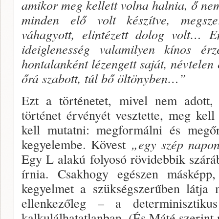
amikor meg kellett volna halnia, ő ne
minden elő volt ké­szítve, megszer
váhagyott, elintézett dolog volt… E
ideiglenesség valamilyen kínos érz
hontalanként lézengett saját, névtelen
őrá szabott, túl bő öltönyben…”
Ezt a történetet, mivel nem adott,
történet érvé­nyét vesztette, meg kell
kell mutatni: megformálni és megőr
kegye­lembe. Kövest
„egy szép napon
Egy L alakú folyosó rövidebbik szárába
írnia. Csakhogy egészen más­képp
kegyelmet a szükségszerűben látja
ellenkezőleg – a determi­nisztik
kalkulálhatatlanban. (És Máté szerint 