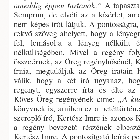
ameddig éppen tartanak.”
A tapasztal
Semprun, de elvéti az a kísérlet, am
nem képes írót látjuk. A pon­tosságra
rekvő szöveg ahelyett, hogy a lényeg­
fel, lemá­solja a lényeg nélkülit
nélküliségében. Mivel a regény fol
összeér­nek, az Öreg regényhősénél, K
írnia, megtaláljuk az Öreg iratain h
válik, hogy a két író ugyanaz, hog
regényt, egy­szerre írta és élte az 
Köves-Öreg regényének címe:
„A ku
könyv­nek is, amiben ez a betéttörténe
szereplő író, Ker­tész Imre is azonos 
a regény bevezető részé­nek elbesz
Kertész Imre. A pontosítgató leírás pe