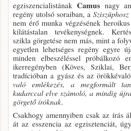
Camus
egziszencialistának
nagy ant
regény utolsó soraiban, a
Sziszüphosz 
nem érő munka végzésének heroikus 
kilátástalan tevékeny­ségnek. Ker
szikla görgetése nem más, mint a foly­v
egyetlen le­hetséges regény egyre 
minden elbeszéléssel próbál­kozó 
ikerre­gényben (Köves, Sziklai, Be
tradícióban a gyász és az örökkéva
való emlékezés, a megformált tan
kudarccal elve számo­ló, a mindig újra
görgető íróknak.
Csakhogy amennyiben csak az írás ált
át az esszencia az egzisztenciát, úg