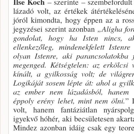
Ilse Koch
– szerinte – szembefordult 
lázadó volt, az értékek átértékelésé
jóról kimondta, hogy ép­pen az a ros
jegyzései szerint azonban
„Aligha for
gondolat, hogy ha Isten nincs, a
ellenkezőleg, mindenekfel­ett Isten
olyan Istenre, aki parancsolatokba f
megenged. Két­ségtelen: az erkölcsi
kínált, a gyilkosság volt; de világr
Logi­káját sosem lépte át: ahol a gyil
az ember nem lázadásból, hanem ü
éppoly erény lehet, mint nem ölni.
” 
volt, hanem fantáziátlan nyárspolg
igyekvő hóhér, aki becsületesen akart
Mindez azonban idáig csak egy teoret