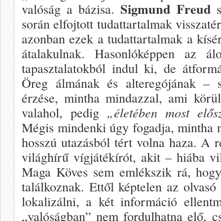
Sigmund Freud
valóság a bá­zisa.
s
során elfojtott tudattartal­mak visszatéré
azonban ezek a tudattartalmak a kísé
átala­kulnak. Hasonlóképpen az á
tapasztalatokból indul ki, de átfor
Öreg álmának és alteregójának – s
érzése, mintha mindazzal, ami körül
valahol, pedig
„életében most elősz
Mégis mindenki úgy fogadja, mintha n
hosszú utazásból tért volna haza. A re
világhírű vígjátékí­rót, akit – hiába 
Maga Köves sem emlékszik rá, hogy 
talál­koznak. Ettől képtelen az olvas
lokalizálni, a két információ ellen
„valóságban” nem fordulhat­na elő, 