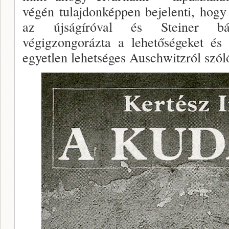
végén tulajdonképpen bejelenti, hogy
az újságíróval és Steiner bá
végigzongorázta a lehető­ségeket és
egyetlen lehetséges Auschwitzról szól