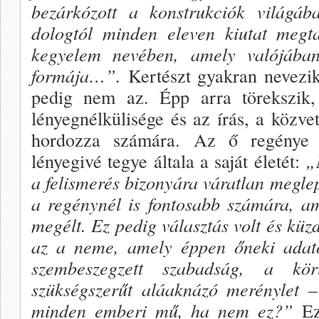
bezárkózott a konstrukciók vilá­gá
dologtól minden eleven kiutat megt
kegyelem nevében, amely valójába
formája…”.
Kertészt gyakran nevezik e
pedig nem az. Épp arra törekszik,
lényegnélkülisége és az írás, a közve
hor­dozza számára. Az ő regénye
lényegivé tegye általa a saját életét:
„
a felismerés bizonyára váratlan megle
a regény­nél is fontosabb számára, a
megélt. Ez pedig válasz­tás volt és kü
az a neme, amely éppen őneki ada­t
szembeszegzett szabadság, a kö
szükségszerűt aláaknázó merénylet 
minden emberi mű, ha nem ez?”
Ezé