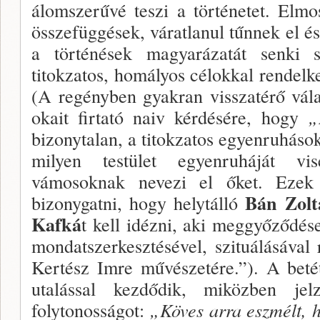
álomszerűvé teszi a történe­tet. El
összefüggések, váratlanul tűnnek el és
a történé­sek magyarázatát senki 
titokzatos, homályos célokkal rendelk
(A regényben gyakran visszatérő vá
okait firtató naiv kérdésére, hogy
„
bizonytalan, a titokzatos egyenruhások
milyen testület egyenruháját vis
vámosoknak nevezi el őket. Ezek 
Bán Zol
bizonygatni, hogy helytálló
Kafká
t kell idézni, aki meggyőződés
mondatszer­kesztésével, szituálásával
Kertész Imre művé­szetére.”). A bet
utalással kezdődik, miközben je
folytonossá­got:
„Köves arra eszmélt, h