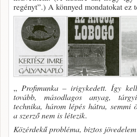
regényt”.) A könnyed mondatokat ez te
„
Profimunka – irigykedett. Így kell
tovább, másodlagos anyag, tárgyi
technika, há­rom lépés hátra, semmi 
a szerző nem is létezik.
Közérdekű probléma, biztos jövedelem”