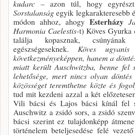
kudarc –
azon túl, hogy egyrészt
Sorstalanság
egyik legkarakteresebb é
Es­terházy
módon ahhoz, ahogy
Ja
Harmonia Caelestis-
t) Köves Gyurka é
találja ko­pasznak, csúnyána
egészségeseknek.
Köves ugyanis
következmé­nyeképpen, hanem a dönté
miatt került Ausch­witzba, benne fel 
lehetősége, mert nincs olyan döntés
kö­zösséget teremthetne közte és fogoly
tud mit kezdeni azzal a két előzetesen
Vili bácsi és Lajos bá­csi kínál fel
Auschwitz a zsidó sors, a zsidó szenve
bácsi szerint ez tulajdonképp átmene
történelem beteljesedé­se felé vezet