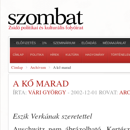
ELŐFIZETÉS
1%
SZEMINÁRIUM
ELŐADÁS
MÉDIAAJÁNLAT
CÍMLAP
POLITIKA
HÍREK
KULTÚRA
HAGYOMÁNY
TÖRTÉNELE
Címlap
Archívum
A kő marad
A KŐ MARAD
ÍRTA:
VÁRI GYÖRGY
-
2002-12-01
ROVAT:
AR
Eszik Verkának szeretettel
Auschwitz nem ábrázolható. Kertész 