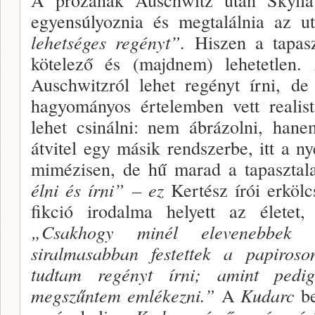
egyensúlyoz­nia és megtalálnia az 
lehetséges regényt”.
Hiszen a tapaszt
köte­lező és (majdnem) lehetetlen.
Auschwitzról lehet regényt írni, d
hagyományos értelemben vett realis­
lehet csinál­ni: nem ábrázolni, hane
átvitel egy másik rendszer­be, itt a n
mimézisen, de hű marad a tapasztala
élni és írni” – ez
Kertész írói erkölc
fikció irodalma helyett az éle­tet,
„Csakhogy minél elevenebbek 
siralmasabban festettek a papiro­
tudtam re­gényt írni; amint pedi
megszűntem emlékezni.”
A
Kudarc
be