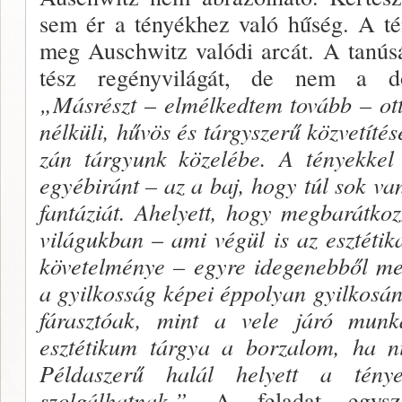
sem ér a té­nyékhez való hűség. A t
meg Auschwitz valódi ar­cát. A tanús
tész regényvilágát, de nem a do
„Másrészt
–
elmél­kedtem tovább – ot
nélküli, hűvös és tárgyszerű közvetíté
zán tárgyunk közelébe. A tényekkel
egyébiránt – az a baj, hogy túl sok va
fantáziát. Ahelyett, hogy megbarátko
világukban
–
ami végül is az esztétik
követelménye – egyre idegenebből me
a gyilkos­ság képei éppolyan gyilkosá
fárasztóak, mint a vele járó mun
esztétikum tárgya a borzalom, ha n
Példaszerű halál helyett a tény
szolgálhatnak.”
A feladat egyszer