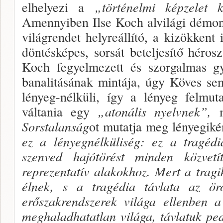
elhelyezi a
„történelmi képzelet k
Amennyiben Ilse Koch alvilági démon,
világrendet helyreállító, a kizökkent 
döntésképes, sorsát beteljesítő hé­ros
Koch fe­gyelmezett és szorgalmas gy
banalitásának mintá­ja, úgy Köves se
lényeg-nélküli, így a lényeg fel­mut
váltania egy
„atonális nyelvnek”,
m
Sorstalanság
ot mutatja meg lényegiké
ez a lényegnélküliség: ez a tragédi
szenved hajótörést minden közvet
reprezentatív alakokhoz. Mert a tragi
élnek, s a tragédia távlata az örök
erőszakrendszerek világa el­lenben a
meghaladhatatlan világa, távlatuk pe­