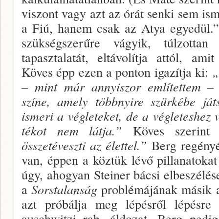
viszont vagy azt az órát senki sem ism
a Fiú, hanem csak az Atya egyedül.”
szükségszerűre vágyik, túlzottan
tapasztalatát, el­távolítja attól, ami
Köves épp ezen a ponton iga­zítja ki:
„
– mint már annyiszor említettem – t
színe, amely többnyire szürkébe já
ismeri a végleteket, de a vég­leteshez 
tékot nem látja.”
Köves szerint
összetéveszti az élettel.”
Berg regényé
van, éppen a köztük lévő pil­lanatoka
úgy, ahogyan Steiner bácsi elbeszélé
a
Sorstalanság
problémájának másik a
azt próbálja meg lé­pésről lépésre 
auschwitzi rab, áldozat, Berg pedig