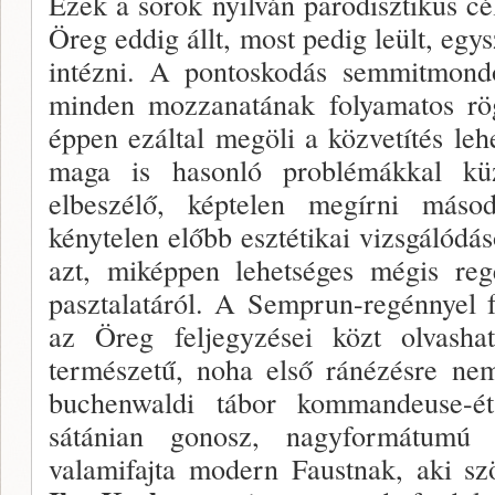
Ezek a sorok nyilván parodisztikus cé
Öreg eddig állt, most pedig leült, egys
intézni. A pontoskodás semmitmondó
minden mozzanatának folyamatos rög
éppen ezáltal megöli a közvetítés leh
maga is hasonló problé­mákkal kü
elbeszélő, képtelen megírni másod
kénytelen előbb esz­tétikai vizsgálódá
azt, miképpen lehetséges mégis regé
pasztalatáról. A Semprun-regénnyel fo
az Öreg feljegyzései közt olvashatu
természetű, noha első ránézésre ne
buchenwaldi tábor kommandeuse-é
sátánian go­nosz, nagyformátumú 
valamifajta modern Faust­nak, aki sz