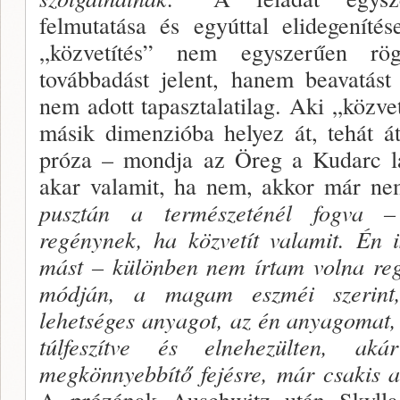
felmutatása és egyúttal elidegenítés
„közvetítés” nem egyszerűen rögzí
továbbadást jelent, hanem beavatás
nem adott tapasztalatilag. Aki „közvet
má­sik dimenzióba helyez át, tehát áta
próza – mondja az Öreg a Kudarc lap
akar valamit, ha nem, akkor már n
pusz­tán a természeténél fogva 
regénynek, ha közvetít valamit. Én 
mást – különben nem írtam volna re­
módján, a magam eszméi szerint,
lehetséges anyagot, az én anyagomat,
túlfeszítve és elnehezülten, a
megkönnyebbítő fejés
re, már csakis a
A prózának Auschwitz után Skylla