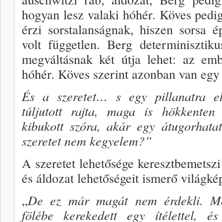
hogyan lesz va­laki hóhér. Köves pedi
érzi sorstalanságnak, hi­szen sorsa épp
volt független. Berg determiniszti­k
megvál­tásnak két útja lehet: az em
hóhér. Köves szerint azonban van egy
És a szeretet… s egy pillanatra el
túljutott raj­ta, maga is hökkenten
kibukott szóra, akár egy át­ugorhata
sze­retet nem kegyelem?”
A szeretet lehetősége keresztbemet­sz
és áldo­zat lehetőségeit ismerő világké
„
De ez már magát nem érdekli. M
fölébe kereke­dett egy ítélettel, és