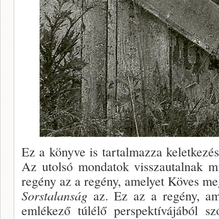
Ez a könyve is tartalmazza keletkezé­
Az utolsó mondatok visszautalnak mi
regény az a regény, amelyet Köves megí
Sorstalanság
az. Ez az a re­gény, a
emlékező túlélő perspektívájából sz