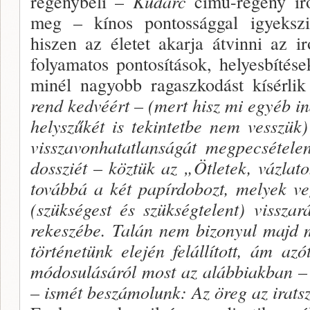
regénybeli –
Kudarc
című-regény író
meg – kínos pontossággal igyekszi
hiszen az életet akarja átvin­ni az 
folya­matos pontosítások, helyesbíté
minél na­gyobb ragaszkodást kísérl
rend kedvéért – (mert hisz mi egyéb ind
helyszűkét is tekintetbe nem vesszük
visszavonhatatlanságát megpecsétele
dossziét
–
köztük az „Ötletek, vázlato
továbbá a két papír­dobozt, melyek ve
(szükségest és szükségtelent) visszar
re­keszébe. Talán nem bizonyul majd 
történetünk elején felállított, ám az
módosulásáról most az alábbiakban – a
– ismét beszámolunk: Az öreg az iratsze