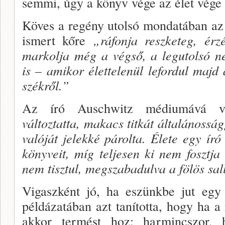
semmi, úgy a könyv vége az élet vége 
Köves a regény utolsó mondatában az 
ismert kőre
„ráfonja reszketeg, érzé
markolja még a vég­ső, a legutolsó n
is – amikor élettelenül lefordul majd 
székről.”
Az író Auschwitz médiumává v
változtatta, makacs titkát általánosság
valóját jelekké párolta. Élete egy író 
könyveit, míg teljesen ki nem fosztj
nem tisztul, megsza­badulva a fölös sall
Vigaszként jó, ha eszünkbe jut egy
példázatában azt tanította, hogy ha a 
akkor termést hoz: har­mincszor, 