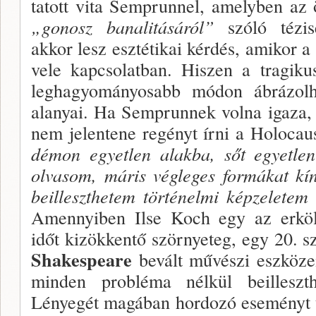
tatott vita Semprunnel, amelyben az
„gonosz ba­nalitásáról”
szóló tézis
akkor lesz esztétikai kér­dés, amikor a
vele kapcsolatban. Hiszen a tragi­ku
leghagyo­mányosabb módon ábrázolha
alanyai. Ha Semprunnek volna igaza,
nem jelentene regényt írni a Holocau
dé­mon egyetlen alakba, sőt egyetle
olvasom, máris végleges formákat kí
beilleszthetem történel­mi képzeletem 
Amennyiben Ilse Koch egy az er­kölc
időt ki­zökkentő szörnyeteg, egy 20.
Shakespeare
be­vált művészi eszköze
minden probléma nélkül be­illeszth
Lénye­gét magában hordozó eseményt t