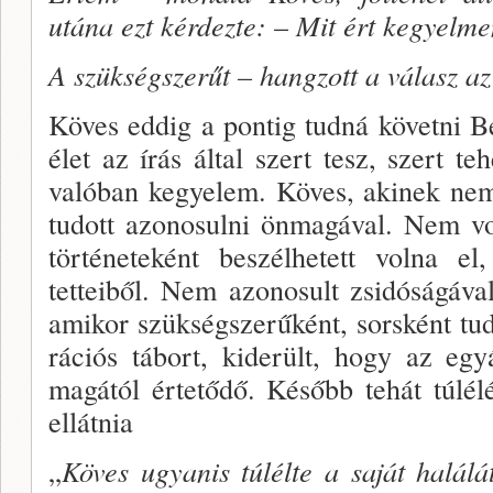
utána ezt kér­dezte:
–
Mit ért kegyelm
A
szükségszerűt – hangzott a válasz a
Köves eddig a pontig tudná követni Ber
élet az írás által szert tesz, szert t
valóban kegyelem. Köves, akinek nem 
tudott azonosulni önmagá­val. Nem vol
történeteként beszélhetett volna e
tetteiből. Nem azonosult zsidóságával
amikor szükségszerűként, sorsként tud
rációs tábort, kiderült, hogy az egy
magától értető­dő. Később tehát túlélé
ellátnia
„
Köves ugyanis túlélte a saját halál