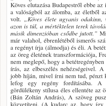
Kö­ves elutazása Budapestről ebbe az 
a valóság­ból az álomba, az életből a
volt.
„Köves élete ugyanis odakinn, 
azon is túl, a mértéktelen terek tá­
volá
másik dimenzióban csődbe jutott.”
Min
már valahol, éb­renlétéből ismerős s
a regényt írja (álmodja) és éli. A beté
az öreg életének transzformációja, Fre
nem meglepő, hogy a betétregényben 
írás, az elbe­szélés nehézségeivel. 
jobb híján, mivel írni nem tud, pénzt 
lefog egy regény fordításába. A 
gördülékeny stílusa éles ellentéte az
(Bán Zoltán András), A szöveg pusz­
közvetíteni. (A ku­darc az, hogy így