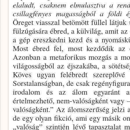
elaludt, csaknem elmu­lasztva a rend
csillagfényes magasságból a földi é
Öreget viasszal betömött füllel látjuk
fülzúgására ébred, a külvi­lág, amit az
a gép ereszkedni kezd és a nyomáskü
Most éb­red fel, most kezdődik az 
Azonban a metaforikus mozgás a mon
világosságból az éjszakába, a sötét­s
Köves ugyan felébredt szereplővé
Sorstalanságban, de csak regényfigura
irodalom és az álom egyaránt a 
értelmezhe­tő, nem-valóságként vagy 
valóságként.” Az álomszerűség jelzi az
de egy olyan fikció, ami egy másik ont
„valóság” szintjén lévő tapasztalat m