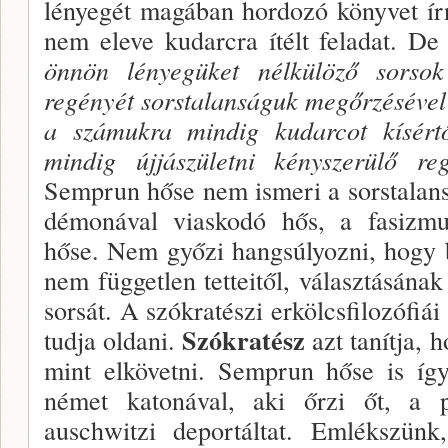
lényegét magá­ban hordozó könyvet írn
nem eleve kudarcra ítélt feladat. D
önnön lényegüket nélkülöző sorso
regényét sorstalanságuk megőrzésével 
a számukra mindig ku­darcot kísértő
mindig újjászületni kényszerülő reg
Semprun hőse nem ismeri a sorstalans
démonával viaskodó hős, a fasizmus
hőse. Nem győzi hangsúlyozni, hogy 
nem füg­getlen tetteitől, választásána
sorsát. A szókratészi erkölcsfilozófi
Szókra­tész
tudja oldani.
azt tanítja, h
mint elkövetni. Semprun hőse is íg
német katonával, aki őrzi őt, a po
auschwitzi deportál­tat. Emlékszün