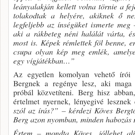
leányalakján kellett volna törnie a fe
tolakodtak a helyére, akiknek ő ne
legfeljebb az ínségüket ismerte meg 
aki a rákbeteg néni halálát várta, é
most is. Képek rémlettek föl benne, e
csupa olyan kép meg emlék, amelye
egy vígjátékban…”
Az egyetlen komolyan vehető írói a
Bergnek a re­génye lesz, aki maga i
próbál közvetíteni. Berg hisz abban
értelmet nyernek, lényegivé lesznek 
szól az írás?” – kérdezi Köves Bergtő
Berg azon nyomban, minden habozás n
Értem – mondta Köves, jóllehet alig