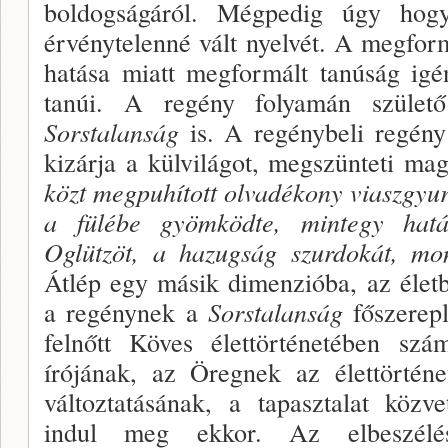
boldogságá­ról. Mégpedig úgy hogy
érvénytelenné vált nyelvét. A megform
hatása miatt megformált tanúság igé
tanúi. A re­gény folyamán szüle
Sorstalanság
is. A regénybeli re­gén
kizárja a külvilágot, megszünteti ma
közt megpuhított ol­vadékony viaszgy
a fülébe gyömködte, mintegy hatá
Oglützöt, a hazugság szurdokát, mon
Átlép egy másik dimen­zióba, az élet
a regénynek a
Sorstalanság
fősze­rep
felnőtt Köves élettörténetében szá
írójának, az Öregnek az élettörtén
változtatásának, a tapasztalat közvet
indul meg ekkor. Az elbeszéléste