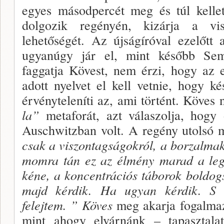
egyes másod­percét meg és túl kellet
dolgozik regényén, kizárja a vis
lehetősé­gét. Az újságíróval ezelőtt a
ugyanúgy jár el, mint később Sem
faggatja Kövest, nem érzi, hogy az 
adott nyelvet el kell vetnie, hogy ké
érvényteleníti az, ami tör­tént. Köves
la”
metaforát, azt válaszolja, hog
Auschwitzban volt. A regény utolsó 
csak a viszontagságokról, a borzalmakr
momra tán ez az élmény marad a leg­
kéne, a koncentrációs táborok boldog
majd kérdik. Ha ugyan kérdik. S
felejtem. ” Köves
meg akarja fogal­ma
mint ahogy elvárnánk – tapasztala